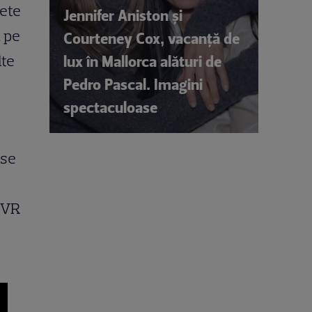
dete
Jennifer Aniston și
ă pe
Courteney Cox, vacanță de
lte
lux în Mallorca alături de
Pedro Pascal. Imagini
spectaculoase
 se
TVR