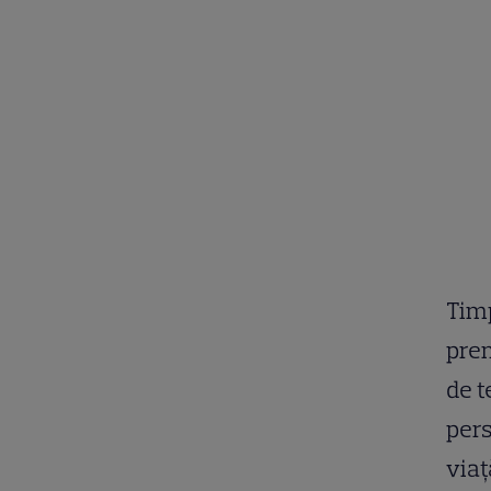
Timp
prem
de t
pers
viaț