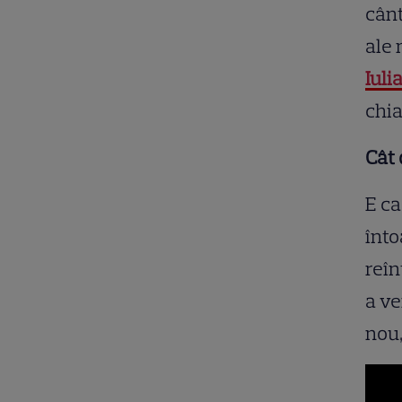
cânt
ale 
Iuli
chia
Cât 
E ca
înto
reîn
a ve
nou,