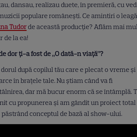
au, dansau, realizau duete, în premieră, cu ve
muzicii populare românești. Ce amintiri o leag
ana Tudor
de această producție? Aflăm mai mu
r de la ea!
de dor ți-a fost de „O dată-n viață”?
 dorul după copilul tău care e plecat o vreme şi
arce în braţele tale. Nu ştiam când va fi
tâlnirea, dar mă bucur enorm că se întâmplă. 
nit cu propunerea şi am gândit un proiect total
 păstrând conceptul de bază al show-ului.