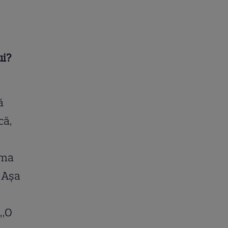
ui?
ă
că,
rma
. Aşa
 „O