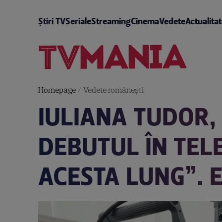
Știri TV
Seriale
Streaming
Cinema
Vedete
Actualita
Homepage
/
Vedete româneşti
IULIANA TUDOR, 
DEBUTUL ÎN TELE
ACESTA LUNG”. 