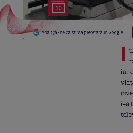
10
Adaugă-ne ca sursă preferată în Google
I
u
r
iar 
viaț
dive
i-a 
tele