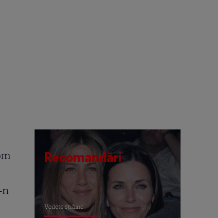
 om
Recomandări
-n
Vedete străine