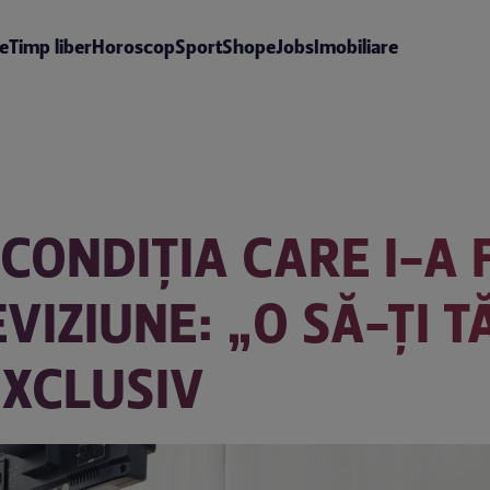
te
Timp liber
Horoscop
Sport
Shop
eJobs
Imobiliare
CONDIȚIA CARE I-A 
VIZIUNE: „O SĂ-ȚI 
EXCLUSIV