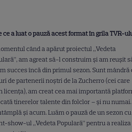
e ce a luat o pauză acest format în grila TVR-ul
omentul când a apărut proiectul „Vedeta
lară”, am agreat să-l construim şi am reuşit s
m succes încă din primul sezon. Sunt mândră 
uri de partenerii noştri de la Zucherro (cei care
n licenţa), am creat cea mai importantă platfo
cată tinerelor talente din folclor – şi nu numai
ntâmplă şi acum. Luăm o pauză de un sezon cu
nt-show-ul „Vedeta Populară” pentru a realiza