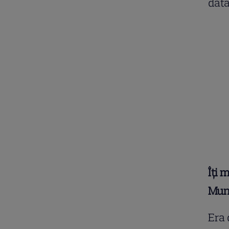
dată
Îți 
Munt
Era 