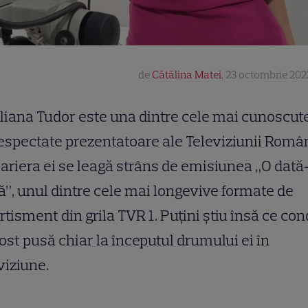
de
Cătălina Matei
,
23 octombrie 202
liana Tudor este una dintre cele mai cunoscute
espectate prezentatoare ale Televiziunii Româ
cariera ei se leagă strâns de emisiunea „O dată
ă”, unul dintre cele mai longevive formate de
rtisment din grila TVR 1. Puțini știu însă ce con
fost pusă chiar la începutul drumului ei în
viziune.