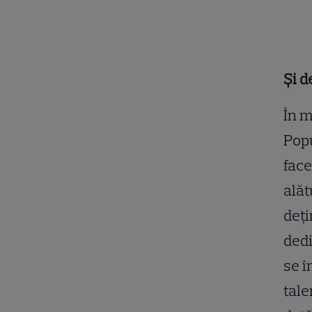
Și d
În m
Popu
face
alăt
deţi
dedi
se î
tale