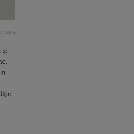
2, 08:45
 și
ne,
-n
diție