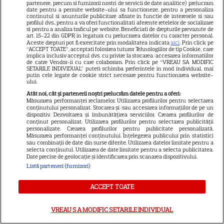
partenere, precum si furnizorii nostri de servicii de date analitice) prelucram
date pentru a permite website-ului sa functioneze, pentru a personaliza
continutul si anunturile publicitare afisate in functie de interesele si/sau
profilul dvs., pentru a va oferi functionalitati aferente retelelor de socializare
si pentru a analiza traficul pe website. Beneficiati de drepturile prevazute de
art. 15-22 din GDPR in legatura cu prelucrarea datelor cu caracter personal.
Aceste drepturi pot fi exercitate prin modalitatea indicata
aici
. Prin click pe
“ACCEPT TOATE”, acceptati folosirea tuturor Tehnologiilor de tip Cookie, care
SERIALE AMERICANE
R
implica inclusiv acceptul dvs. cu privire la stocarea/accesarea informatiilor
de catre Vendor-ii cu care colaboram. Prin click pe “VREAU SA MODIFIC
Noutăți fierbinți de la
SETARILE INDIVIDUAL” puteti schimba preferintele in mod individual, mai
putin cele legate de cookie strict necesare pentru functionarea website-
ului.
Hollywood: Henry Cavill devine
Atât noi, cât și partenerii noștri prelucrăm datele pentru a oferi:
Măsurarea performanței reclamelor. Utilizarea profilurilor pentru selectarea
spion pe Netflix, Arnold
conținutului personalizat. Stocarea și/sau accesarea informațiilor de pe un
dispozitiv. Dezvoltarea și îmbunătățirea serviciilor. Crearea profilurilor de
conținut personalizat. Utilizarea profilurilor pentru selectarea publicității
Schwarzenegger revine în
personalizate. Crearea profilurilor pentru publicitate personalizată.
Măsurarea performanței conținutului. Înțelegerea publicului prin statistici
forță, iar Sydney Sweeney
sau combinații de date din surse diferite. Utilizarea datelor limitate pentru a
selecta conținutul. Utilizarea de date limitate pentru a selecta publicitatea.
Date precise de geolocație și identificarea prin scanarea dispozitivului.
pariază pe un thriller erotic
Listă parteneri (furnizori)
ACCEPT TOATE
ARTICOLE PARTENERI
VREAU SA MODIFIC SETARILE INDIVIDUAL