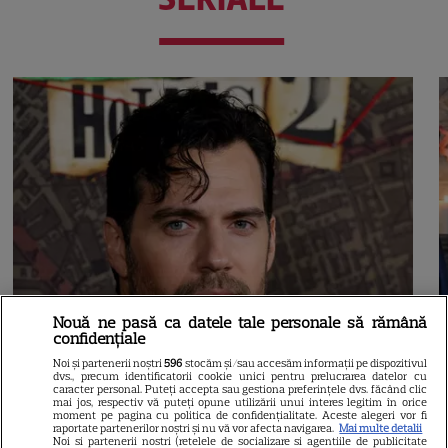
Nouă ne pasă ca datele tale personale să rămână
confidențiale
Noi și partenerii noștri
596
stocăm și/sau accesăm informații pe dispozitivul
dvs., precum identificatorii cookie unici pentru prelucrarea datelor cu
caracter personal. Puteți accepta sau gestiona preferințele dvs. făcând clic
mai jos, respectiv vă puteți opune utilizării unui interes legitim în orice
moment pe pagina cu politica de confidențialitate. Aceste alegeri vor fi
raportate partenerilor noștri și nu vă vor afecta navigarea.
Mai multe detalii
Noi si partenerii nostri (retelele de socializare si agentiile de publicitate