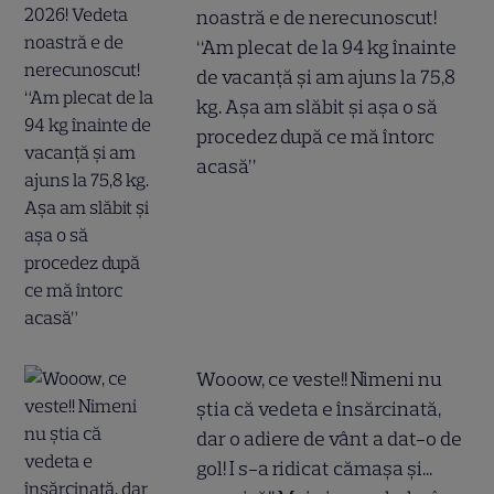
noastră e de nerecunoscut!
“Am plecat de la 94 kg înainte
de vacanță și am ajuns la 75,8
kg. Așa am slăbit și așa o să
procedez după ce mă întorc
acasă”
Wooow, ce veste!! Nimeni nu
știa că vedeta e însărcinată,
dar o adiere de vânt a dat-o de
gol! I s-a ridicat cămașa și...