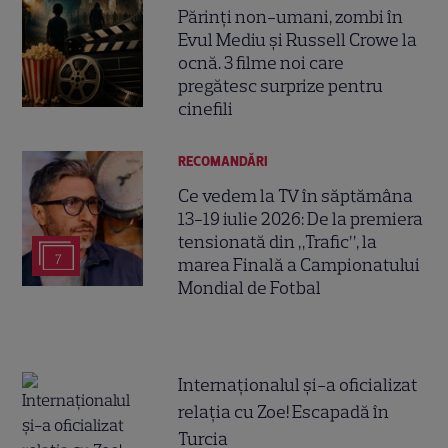
Părinți non-umani, zombi în
Evul Mediu și Russell Crowe la
ocnă. 3 filme noi care
pregătesc surprize pentru
cinefili
RECOMANDĂRI
Ce vedem la TV în săptămâna
13-19 iulie 2026: De la premiera
tensionată din „Trafic”, la
7
marea Finală a Campionatului
Mondial de Fotbal
Internaționalul şi-a oficializat
relaţia cu Zoe! Escapadă în
Turcia