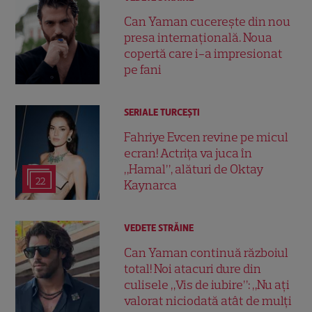
Can Yaman cucerește din nou
presa internațională. Noua
copertă care i-a impresionat
pe fani
SERIALE TURCEŞTI
Fahriye Evcen revine pe micul
ecran! Actrița va juca în
„Hamal”, alături de Oktay
22
Kaynarca
VEDETE STRĂINE
Can Yaman continuă războiul
total! Noi atacuri dure din
culisele „Vis de iubire”: „Nu ați
valorat niciodată atât de mulți