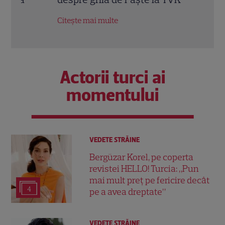
la T
Citește mai multe
Citeș
Actorii turci ai
momentului
VEDETE STRĂINE
Bergüzar Korel, pe coperta
revistei HELLO! Turcia: „Pun
mai mult preț pe fericire decât
4
pe a avea dreptate”
VEDETE STRĂINE