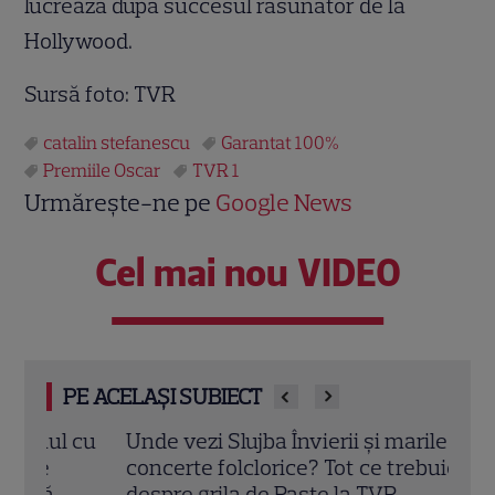
lucrează după succesul răsunător de la
Hollywood.
Sursă foto: TVR
catalin stefanescu
Garantat 100%
Premiile Oscar
TVR 1
Urmărește-ne pe
Google News
Cel mai nou VIDEO
PE ACELAȘI SUBIECT
cu
Unde vezi Slujba Învierii și marile
Schi
concerte folclorice? Tot ce trebuie să știi
Actr
despre grila de Paște la TVR
vârs