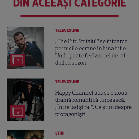
DIN ACEEAȘI CATEGORIE
TELEVIZIUNE
„The Pitt: Spitalul” se întoarce
pe micile ecrane în luna iulie.
Unde poate fi văzut cel de-al
7
doilea sezon
TELEVIZIUNE
Happy Channel aduce o nouă
dramă romantică turcească,
„Între iad și rai”. Ce știm despre
8
protagoniști
ȘTIRI