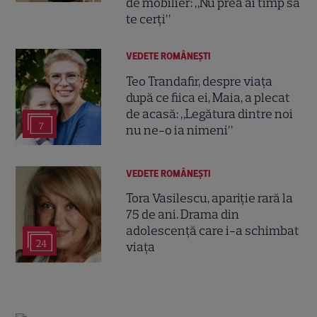
de mobilier: „Nu prea ai timp să
te cerți”
VEDETE ROMÂNEŞTI
Teo Trandafir, despre viața
după ce fiica ei, Maia, a plecat
de acasă: „Legătura dintre noi
7
nu ne-o ia nimeni”
VEDETE ROMÂNEŞTI
Tora Vasilescu, apariție rară la
75 de ani. Drama din
adolescență care i-a schimbat
24
viața