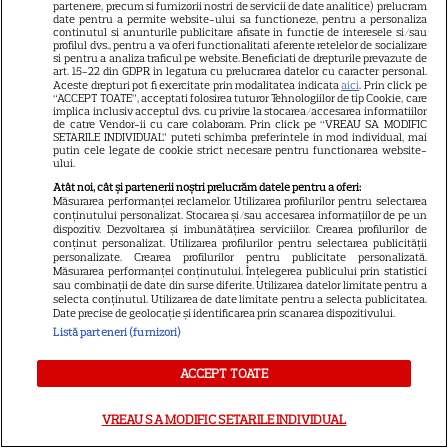
partenere, precum si furnizorii nostri de servicii de date analitice) prelucram
date pentru a permite website-ului sa functioneze, pentru a personaliza
PRIME VIDEO
continutul si anunturile publicitare afisate in functie de interesele si/sau
profilul dvs., pentru a va oferi functionalitati aferente retelelor de socializare
Când „Fălci” se întâlnește cu
si pentru a analiza traficul pe website. Beneficiati de drepturile prevazute de
art. 15-22 din GDPR in legatura cu prelucrarea datelor cu caracter personal.
„Coborâre întunecată”:
Aceste drepturi pot fi exercitate prin modalitatea indicata
aici
. Prin click pe
Producția claustrofobă de pe
“ACCEPT TOATE”, acceptati folosirea tuturor Tehnologiilor de tip Cookie, care
implica inclusiv acceptul dvs. cu privire la stocarea/accesarea informatiilor
Prime Video ce nu trebuie
de catre Vendor-ii cu care colaboram. Prin click pe “VREAU SA MODIFIC
SETARILE INDIVIDUAL” puteti schimba preferintele in mod individual, mai
ratată
putin cele legate de cookie strict necesare pentru functionarea website-
ului.
Atât noi, cât și partenerii noștri prelucrăm datele pentru a oferi:
Măsurarea performanței reclamelor. Utilizarea profilurilor pentru selectarea
conținutului personalizat. Stocarea și/sau accesarea informațiilor de pe un
dispozitiv. Dezvoltarea și îmbunătățirea serviciilor. Crearea profilurilor de
ŞTIRI
conținut personalizat. Utilizarea profilurilor pentru selectarea publicității
personalizate. Crearea profilurilor pentru publicitate personalizată.
Măsurarea performanței conținutului. Înțelegerea publicului prin statistici
sau combinații de date din surse diferite. Utilizarea datelor limitate pentru a
selecta conținutul. Utilizarea de date limitate pentru a selecta publicitatea.
Date precise de geolocație și identificarea prin scanarea dispozitivului.
Listă parteneri (furnizori)
VEDETE STRĂINE
George și Amal Clooney,
ACCEPT TOATE
evacuați din locuința lor din
Franța din cauza incendiilor.
VREAU SA MODIFIC SETARILE INDIVIDUAL
13
Mesajul dramatic al actorului: