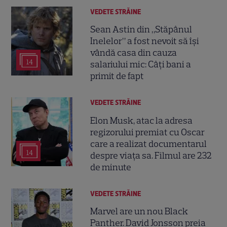
VEDETE STRĂINE
Sean Astin din „Stăpânul
Inelelor” a fost nevoit să își
vândă casa din cauza
14
salariului mic: Câți bani a
primit de fapt
VEDETE STRĂINE
Elon Musk, atac la adresa
regizorului premiat cu Oscar
care a realizat documentarul
14
despre viața sa. Filmul are 232
de minute
VEDETE STRĂINE
Marvel are un nou Black
Panther. David Jonsson preia