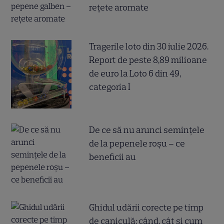
rețete aromate
Tragerile loto din 30 iulie 2026.
Report de peste 8,89 milioane
de euro la Loto 6 din 49,
categoria I
De ce să nu arunci semințele
de la pepenele roșu – ce
beneficii au
Ghidul udării corecte pe timp
de caniculă: când, cât şi cum