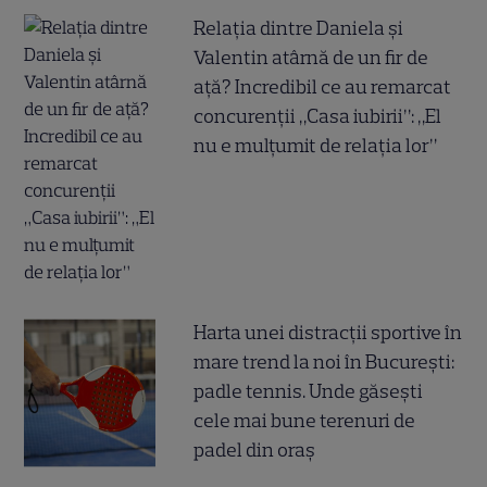
Relația dintre Daniela și
Valentin atârnă de un fir de
ață? Incredibil ce au remarcat
concurenții „Casa iubirii”: „El
nu e mulțumit de relația lor”
Harta unei distracții sportive în
mare trend la noi în București:
padle tennis. Unde găsești
cele mai bune terenuri de
padel din oraș