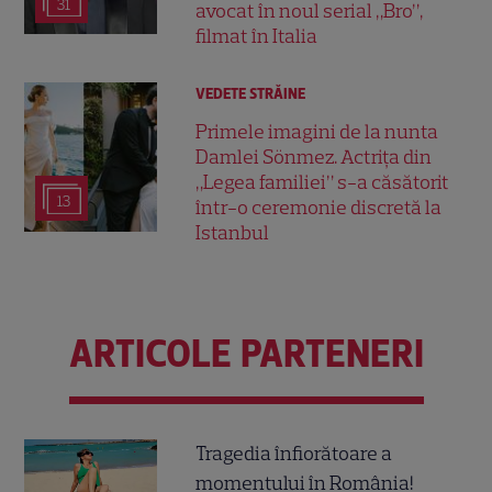
31
avocat în noul serial „Bro”,
filmat în Italia
VEDETE STRĂINE
Primele imagini de la nunta
Damlei Sönmez. Actrița din
„Legea familiei” s-a căsătorit
13
într-o ceremonie discretă la
Istanbul
ARTICOLE PARTENERI
Tragedia înfiorătoare a
momentului în România!