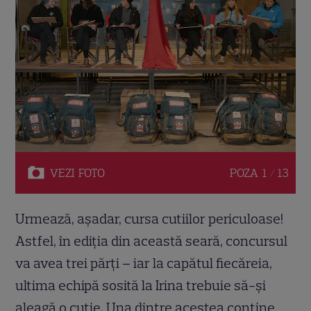
VEZI
FOTO
POZA
1 / 13
Urmează, așadar, cursa cutiilor periculoase!
Astfel, în ediția din această seară, concursul
va avea trei părți – iar la capătul fiecăreia,
ultima echipă sosită la Irina trebuie să-și
aleagă o cutie. Una dintre acestea conține