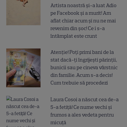
Artista noastră și-a luat Adio
pe Facebook și a murit! Am
aflat chiar acum și nu ne mai
revenim din șoc! Ce i s-a
întâmplat este crunt
Atenție! Poți primi bani de la
stat dacă-ți îngrijești părinții,
bunicii sau pe cineva vârstnic
din familie. Acum s-a decis!
Cum trebuie să procedezi
Laura Cosoi a născut cea de-a
5-a fetiță! Ce nume vechi și
frumos a ales vedeta pentru
micuță