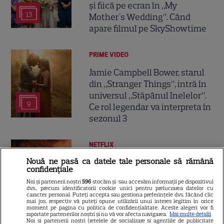
și fiică pe ecran în „My
13
Mother's Wedding”. Când
apare filmul pe SkyShowtime
PRIME VIDEO
Jamie Campbell Bower, starul
din „Stranger Things”, intră în
universul „Stăpânul Inelelor”.
9
Ce rol legendar va interpreta în
sezonul 3
NETFLIX
Nouă ne pasă ca datele tale personale să rămână
„Palatul de Est”, noul fenomen
confidențiale
coreean de pe Netflix: Regele
Noi și partenerii noștri
596
stocăm și/sau accesăm informații pe dispozitivul
blestemat, fantomele și
dvs., precum identificatorii cookie unici pentru prelucrarea datelor cu
5
caracter personal. Puteți accepta sau gestiona preferințele dvs. făcând clic
exorcistul care sfidează
mai jos, respectiv vă puteți opune utilizării unui interes legitim în orice
moartea
moment pe pagina cu politica de confidențialitate. Aceste alegeri vor fi
raportate partenerilor noștri și nu vă vor afecta navigarea.
Mai multe detalii
Noi si partenerii nostri (retelele de socializare si agentiile de publicitate