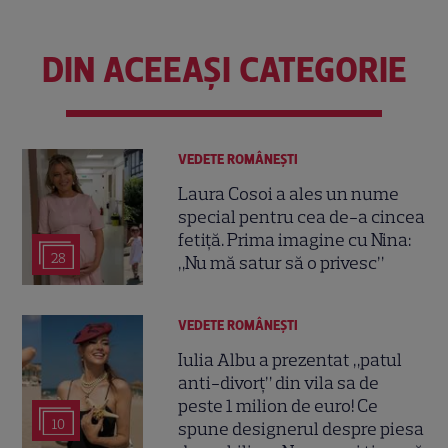
DIN ACEEAȘI CATEGORIE
VEDETE ROMÂNEŞTI
Laura Cosoi a ales un nume
special pentru cea de-a cincea
fetiță. Prima imagine cu Nina:
28
„Nu mă satur să o privesc”
VEDETE ROMÂNEŞTI
Iulia Albu a prezentat „patul
anti-divorț” din vila sa de
peste 1 milion de euro! Ce
10
spune designerul despre piesa