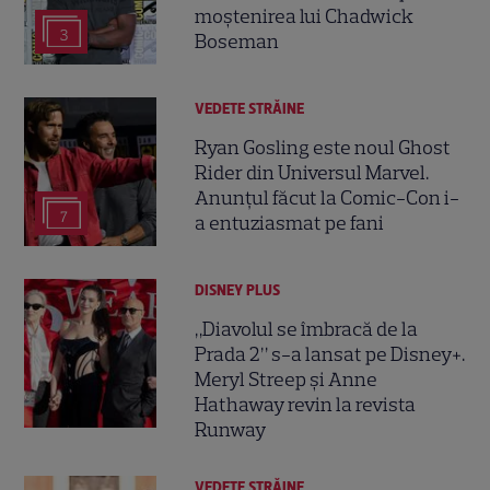
moștenirea lui Chadwick
3
Boseman
VEDETE STRĂINE
Ryan Gosling este noul Ghost
Rider din Universul Marvel.
Anunțul făcut la Comic-Con i-
7
a entuziasmat pe fani
DISNEY PLUS
„Diavolul se îmbracă de la
Prada 2” s-a lansat pe Disney+.
Meryl Streep și Anne
Hathaway revin la revista
Runway
VEDETE STRĂINE