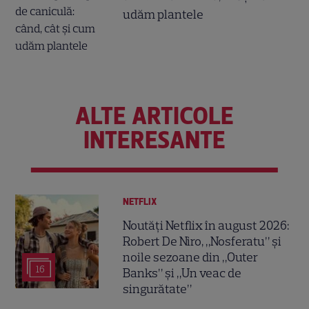
udăm plantele
ALTE ARTICOLE
INTERESANTE
NETFLIX
Noutăți Netflix în august 2026:
Robert De Niro, „Nosferatu” și
noile sezoane din „Outer
16
Banks” și „Un veac de
singurătate”