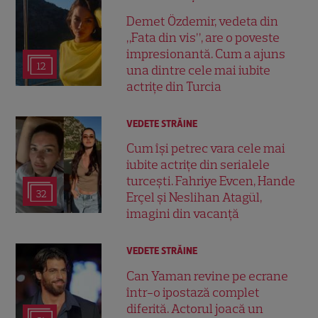
Demet Özdemir, vedeta din
„Fata din vis”, are o poveste
impresionantă. Cum a ajuns
12
una dintre cele mai iubite
actrițe din Turcia
VEDETE STRĂINE
Cum își petrec vara cele mai
iubite actrițe din serialele
turcești. Fahriye Evcen, Hande
32
Erçel și Neslihan Atagül,
imagini din vacanță
VEDETE STRĂINE
Can Yaman revine pe ecrane
într-o ipostază complet
diferită. Actorul joacă un