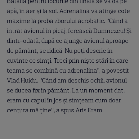
Bătălia pentru locurile din finală se va da pe
apă, în aer și la sol. Adrenalina va atinge cote
maxime la proba zborului acrobatic. ”Când a
intrat avionul în picaj, ferească Dumnezeu! Și
dintr-odată, după ce ajunge avionul aproape
de pământ, se ridică. Nu poți descrie în
cuvinte ce simți. Treci prin niște stări în care
teama se combină cu adrenalina”, a povestit
Vlad Huidu. ”Când am deschis ochii, avionul
se ducea fix în pământ. La un moment dat,
eram cu capul în jos și simțeam cum doar
centura mă ține”, a spus Aris Eram.