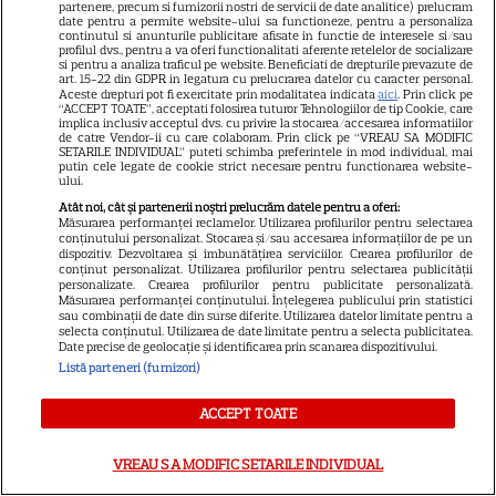
partenere, precum si furnizorii nostri de servicii de date analitice) prelucram
promisiune a făcut actorul
date pentru a permite website-ului sa functioneze, pentru a personaliza
13
continutul si anunturile publicitare afisate in functie de interesele si/sau
după momentele virale în care
profilul dvs., pentru a va oferi functionalitati aferente retelelor de socializare
a făcut senzație prin dans
si pentru a analiza traficul pe website. Beneficiati de drepturile prevazute de
art. 15-22 din GDPR in legatura cu prelucrarea datelor cu caracter personal.
Aceste drepturi pot fi exercitate prin modalitatea indicata
aici
. Prin click pe
“ACCEPT TOATE”, acceptati folosirea tuturor Tehnologiilor de tip Cookie, care
SKYSHOWTIME
implica inclusiv acceptul dvs. cu privire la stocarea/accesarea informatiilor
de catre Vendor-ii cu care colaboram. Prin click pe “VREAU SA MODIFIC
SETARILE INDIVIDUAL” puteti schimba preferintele in mod individual, mai
Scarlett Johansson și Kristin
putin cele legate de cookie strict necesare pentru functionarea website-
ului.
Scott Thomas, din nou mamă
Atât noi, cât și partenerii noștri prelucrăm datele pentru a oferi:
și fiică pe ecran în „My
Măsurarea performanței reclamelor. Utilizarea profilurilor pentru selectarea
13
Mother's Wedding”. Când
conținutului personalizat. Stocarea și/sau accesarea informațiilor de pe un
dispozitiv. Dezvoltarea și îmbunătățirea serviciilor. Crearea profilurilor de
apare filmul pe SkyShowtime
conținut personalizat. Utilizarea profilurilor pentru selectarea publicității
personalizate. Crearea profilurilor pentru publicitate personalizată.
Măsurarea performanței conținutului. Înțelegerea publicului prin statistici
sau combinații de date din surse diferite. Utilizarea datelor limitate pentru a
PRIME VIDEO
selecta conținutul. Utilizarea de date limitate pentru a selecta publicitatea.
Date precise de geolocație și identificarea prin scanarea dispozitivului.
Jamie Campbell Bower, starul
Listă parteneri (furnizori)
din „Stranger Things”, intră în
universul „Stăpânul Inelelor”.
ACCEPT TOATE
9
Ce rol legendar va interpreta în
sezonul 3
VREAU SA MODIFIC SETARILE INDIVIDUAL