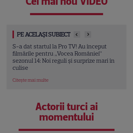
Cel mai nou VIDEO
PE ACELAȘI SUBIECT
Pavel Bartoș rupe tăcerea: Sunt sau nu
PRO 
regizate emisiunile „Vocea României” și
înce
 în
„Românii au talent”?. „Eu știu adevărul
2026
meu!”
din 
Citește mai multe
Citeș
Actorii turci ai
momentului