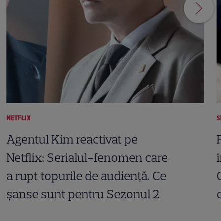
NETFLIX
S
Agentul Kim reactivat pe
Netflix: Serialul-fenomen care
a rupt topurile de audiență. Ce
șanse sunt pentru Sezonul 2