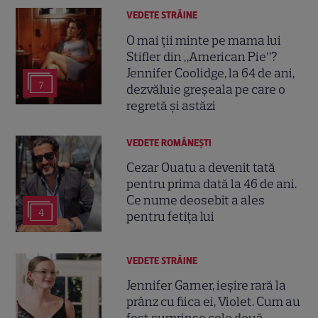
VEDETE STRĂINE
O mai ții minte pe mama lui
Stifler din „American Pie”?
Jennifer Coolidge, la 64 de ani,
7
dezvăluie greșeala pe care o
regretă și astăzi
VEDETE ROMÂNEŞTI
Cezar Ouatu a devenit tată
pentru prima dată la 46 de ani.
Ce nume deosebit a ales
4
pentru fetița lui
VEDETE STRĂINE
Jennifer Garner, ieșire rară la
prânz cu fiica ei, Violet. Cum au
fost surprinse cele două