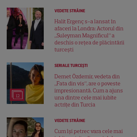
VEDETE STRĂINE
Halit Ergenç s-a lansat în
afaceri la Londra: Actorul din
„Suleyman Magnificul” a
deschis o rețea de plăcintării
turcești
SERIALE TURCEŞTI
Demet Özdemir, vedeta din
„Fata din vis”, are o poveste
impresionantă. Cum a ajuns
12
una dintre cele mai iubite
actrițe din Turcia
VEDETE STRĂINE
Cum își petrec vara cele mai