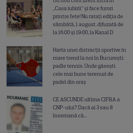
Un nou concurent intră în
„Casa iubirii” și face furori
printre fete! Nu ratați ediția de
sâmbătă, 1 august, difuzată de
la 16:00 și 19:00, la Kanal D
Harta unei distracții sportive în
mare trend la noi în București:
padle tennis. Unde găsești
cele mai bune terenuri de
padel din oraș
CE ASCUNDE ultima CIFRA a
CNP-ului? Dacă ai 3 sau 8
însemană că...