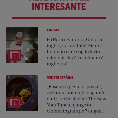
INTERESANTE
CINEMA
Eli Roth revine cu „Omul cu
înghețata mortală”. Filmul
horror în care copiii devin
5
criminali după ce mănâncă
înghețată
VEDETE STRĂINE
„Povestea peștelui posac”,
aventura animată inspirată
dintr-un bestseller The New
11
York Times, ajunge în
cinematografe pe 7 august