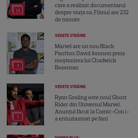
care a realizat documentarul
14
despre viața sa. Filmul are 232
de minute
VEDETE STRĂINE
Marvel are un nou Black
Panther. David Jonsson preia
moștenirea lui Chadwick
3
Boseman
VEDETE STRĂINE
Ryan Gosling este noul Ghost
Rider din Universul Marvel.
Anunțul făcut la Comic-Con i-
7
a entuziasmat pe fani
DISNEY PLUS