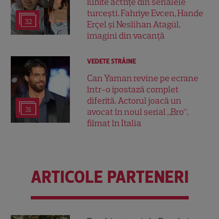
iubite actrițe din serialele
turcești. Fahriye Evcen, Hande
32
Erçel și Neslihan Atagül,
imagini din vacanță
VEDETE STRĂINE
Can Yaman revine pe ecrane
într-o ipostază complet
diferită. Actorul joacă un
31
avocat în noul serial „Bro”,
filmat în Italia
ARTICOLE PARTENERI