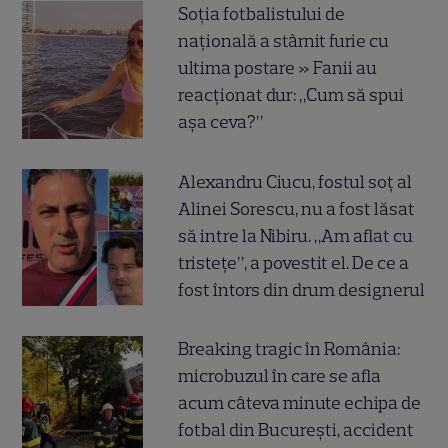
Soția fotbalistului de
națională a stârnit furie cu
ultima postare » Fanii au
reacționat dur: „Cum să spui
așa ceva?”
Alexandru Ciucu, fostul soț al
Alinei Sorescu, nu a fost lăsat
să intre la Nibiru. „Am aflat cu
tristețe”, a povestit el. De ce a
fost întors din drum designerul
Breaking tragic în România:
microbuzul în care se afla
acum câteva minute echipa de
fotbal din București, accident