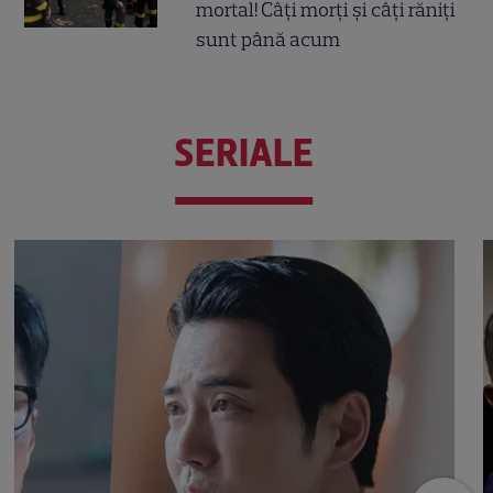
mortal! Câți morți și câți răniți
sunt până acum
SERIALE