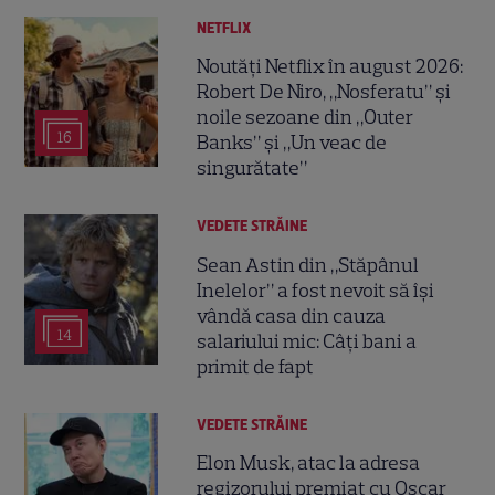
NETFLIX
Noutăți Netflix în august 2026:
Robert De Niro, „Nosferatu” și
noile sezoane din „Outer
16
Banks” și „Un veac de
singurătate”
VEDETE STRĂINE
Sean Astin din „Stăpânul
Inelelor” a fost nevoit să își
vândă casa din cauza
14
salariului mic: Câți bani a
primit de fapt
VEDETE STRĂINE
Elon Musk, atac la adresa
regizorului premiat cu Oscar