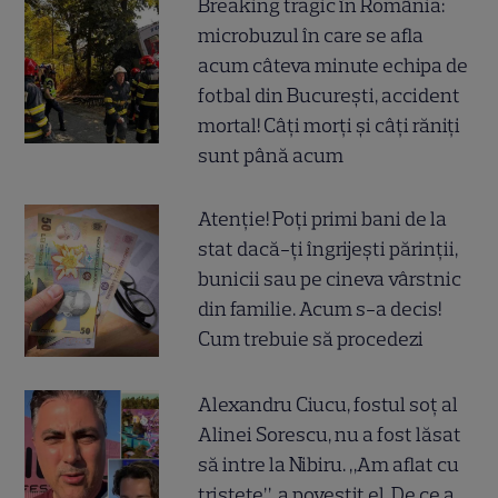
Breaking tragic în România:
microbuzul în care se afla
acum câteva minute echipa de
fotbal din București, accident
mortal! Câți morți și câți răniți
sunt până acum
Atenție! Poți primi bani de la
stat dacă-ți îngrijești părinții,
bunicii sau pe cineva vârstnic
din familie. Acum s-a decis!
Cum trebuie să procedezi
Alexandru Ciucu, fostul soț al
Alinei Sorescu, nu a fost lăsat
să intre la Nibiru. „Am aflat cu
tristețe”, a povestit el. De ce a