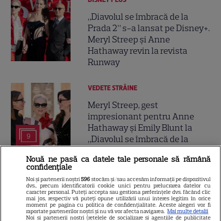
„Diavolul se îmbracă de la
Prada 2” s-a lansat pe Disney+.
Meryl Streep și Anne
Hathaway revin la revista
Runway
VEDETE STRĂINE
Meryl Streep, gest
impresionant pentru Anne
Hathaway și Emily Blunt la
9
„Diavolul se îmbracă de la
Prada 2”. Ce salarii ar fi primit
Nouă ne pasă ca datele tale personale să rămână
actrițele
confidențiale
Noi și partenerii noștri
596
stocăm și/sau accesăm informații pe dispozitivul
dvs., precum identificatorii cookie unici pentru prelucrarea datelor cu
VEDETE STRĂINE
caracter personal. Puteți accepta sau gestiona preferințele dvs. făcând clic
mai jos, respectiv vă puteți opune utilizării unui interes legitim în orice
Tom Holland, decizie radicală
moment pe pagina cu politica de confidențialitate. Aceste alegeri vor fi
raportate partenerilor noștri și nu vă vor afecta navigarea.
Mai multe detalii
pentru noul său film! Ce
Noi si partenerii nostri (retelele de socializare si agentiile de publicitate