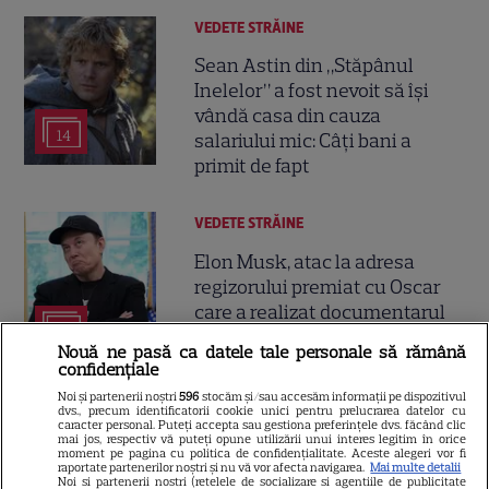
VEDETE STRĂINE
Sean Astin din „Stăpânul
Inelelor” a fost nevoit să își
vândă casa din cauza
14
salariului mic: Câți bani a
primit de fapt
VEDETE STRĂINE
Elon Musk, atac la adresa
regizorului premiat cu Oscar
care a realizat documentarul
14
despre viața sa. Filmul are 232
Nouă ne pasă ca datele tale personale să rămână
de minute
confidențiale
Noi și partenerii noștri
596
stocăm și/sau accesăm informații pe dispozitivul
dvs., precum identificatorii cookie unici pentru prelucrarea datelor cu
VEDETE STRĂINE
caracter personal. Puteți accepta sau gestiona preferințele dvs. făcând clic
mai jos, respectiv vă puteți opune utilizării unui interes legitim în orice
moment pe pagina cu politica de confidențialitate. Aceste alegeri vor fi
Marvel are un nou Black
raportate partenerilor noștri și nu vă vor afecta navigarea.
Mai multe detalii
Panther. David Jonsson preia
Noi si partenerii nostri (retelele de socializare si agentiile de publicitate