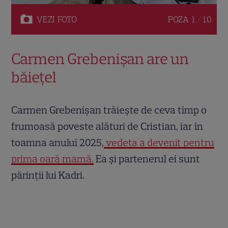
VEZI
FOTO
POZA
1 / 10
Carmen Grebenișan are un
băiețel
Carmen Grebenișan trăiește de ceva timp o
frumoasă poveste alături de Cristian, iar în
toamna anului 2025,
vedeta a devenit pentru
prima oară mamă.
Ea și partenerul ei sunt
părinții lui Kadri.