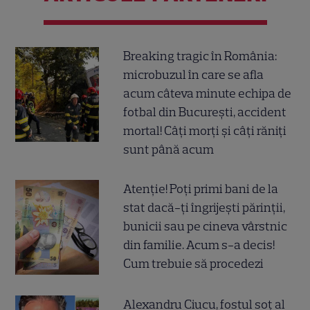
Breaking tragic în România:
microbuzul în care se afla
acum câteva minute echipa de
fotbal din București, accident
mortal! Câți morți și câți răniți
sunt până acum
Atenție! Poți primi bani de la
stat dacă-ți îngrijești părinții,
bunicii sau pe cineva vârstnic
din familie. Acum s-a decis!
Cum trebuie să procedezi
Alexandru Ciucu, fostul soț al