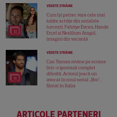
VEDETE STRĂINE
Cum își petrec vara cele mai
iubite actrițe din serialele
turcești. Fahriye Evcen, Hande
32
Erçel și Neslihan Atagül,
imagini din vacanță
VEDETE STRĂINE
Can Yaman revine pe ecrane
într-o ipostază complet
diferită. Actorul joacă un
31
avocat în noul serial „Bro”,
filmat în Italia
ARTICOLE PARTENERI