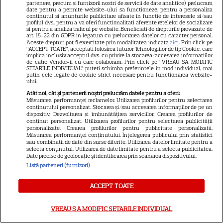
partenere, precum si furnizorii nostri de servicii de date analitice) prelucram
moștenirea lui Chadwick
date pentru a permite website-ului sa functioneze, pentru a personaliza
continutul si anunturile publicitare afisate in functie de interesele si/sau
3
Boseman
profilul dvs., pentru a va oferi functionalitati aferente retelelor de socializare
si pentru a analiza traficul pe website. Beneficiati de drepturile prevazute de
art. 15-22 din GDPR in legatura cu prelucrarea datelor cu caracter personal.
Aceste drepturi pot fi exercitate prin modalitatea indicata
aici
. Prin click pe
“ACCEPT TOATE”, acceptati folosirea tuturor Tehnologiilor de tip Cookie, care
VEDETE STRĂINE
implica inclusiv acceptul dvs. cu privire la stocarea/accesarea informatiilor
de catre Vendor-ii cu care colaboram. Prin click pe “VREAU SA MODIFIC
Ryan Gosling este noul Ghost
SETARILE INDIVIDUAL” puteti schimba preferintele in mod individual, mai
putin cele legate de cookie strict necesare pentru functionarea website-
Rider din Universul Marvel.
ului.
Anunțul făcut la Comic-Con i-
Atât noi, cât și partenerii noștri prelucrăm datele pentru a oferi:
7
Măsurarea performanței reclamelor. Utilizarea profilurilor pentru selectarea
a entuziasmat pe fani
conținutului personalizat. Stocarea și/sau accesarea informațiilor de pe un
dispozitiv. Dezvoltarea și îmbunătățirea serviciilor. Crearea profilurilor de
conținut personalizat. Utilizarea profilurilor pentru selectarea publicității
personalizate. Crearea profilurilor pentru publicitate personalizată.
DISNEY PLUS
Măsurarea performanței conținutului. Înțelegerea publicului prin statistici
sau combinații de date din surse diferite. Utilizarea datelor limitate pentru a
„Diavolul se îmbracă de la
selecta conținutul. Utilizarea de date limitate pentru a selecta publicitatea.
Date precise de geolocație și identificarea prin scanarea dispozitivului.
Prada 2” s-a lansat pe Disney+.
Listă parteneri (furnizori)
Meryl Streep și Anne
Hathaway revin la revista
ACCEPT TOATE
Runway
VREAU SA MODIFIC SETARILE INDIVIDUAL
VEDETE STRĂINE