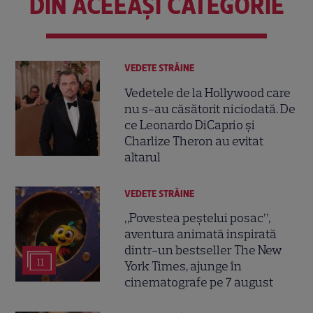
DIN ACEEAȘI CATEGORIE
VEDETE STRĂINE
Vedetele de la Hollywood care
nu s-au căsătorit niciodată. De
ce Leonardo DiCaprio și
Charlize Theron au evitat
altarul
VEDETE STRĂINE
„Povestea peștelui posac”,
aventura animată inspirată
dintr-un bestseller The New
11
York Times, ajunge în
cinematografe pe 7 august