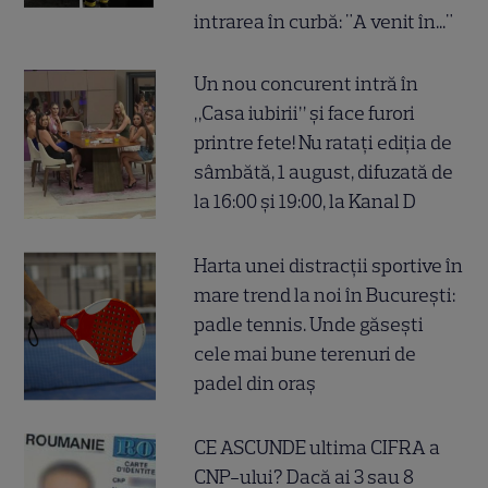
intrarea în curbă: "A venit în..."
Un nou concurent intră în
„Casa iubirii” și face furori
printre fete! Nu ratați ediția de
sâmbătă, 1 august, difuzată de
la 16:00 și 19:00, la Kanal D
Harta unei distracții sportive în
mare trend la noi în București:
padle tennis. Unde găsești
cele mai bune terenuri de
padel din oraș
CE ASCUNDE ultima CIFRA a
CNP-ului? Dacă ai 3 sau 8