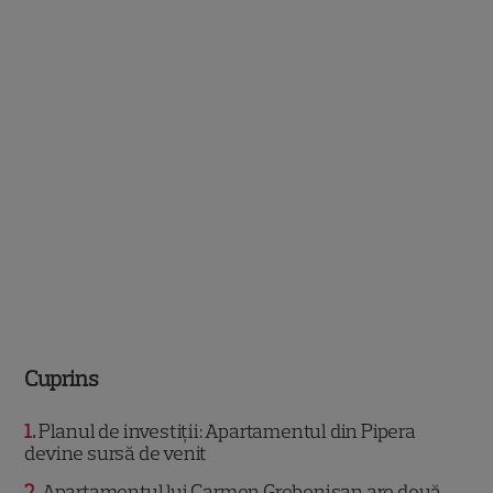
Cuprins
1
Planul de investiții: Apartamentul din Pipera
devine sursă de venit
2
Apartamentul lui Carmen Grebenișan are două