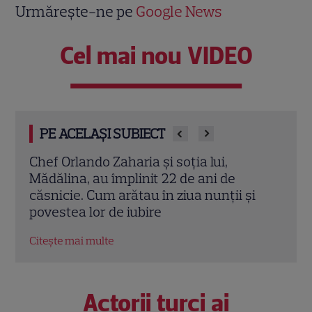
Urmărește-ne pe
Google News
Cel mai nou VIDEO
PE ACELAȘI SUBIECT
Cine este Cosmin Curticăpean, soțul
Ceza
Laurei Cosoi. Afaceri, vârstă și povestea
dată
i
de iubire care durează de peste 10 ani
ales 
Citește mai multe
Citeș
Actorii turci ai