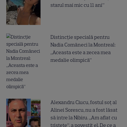
starul mai mic cu 11 ani”
Distincție specială pentru
Nadia Comăneci la Montreal:
„Aceasta este a zecea mea
medalie olimpică”
Alexandru Ciucu, fostul soț al
Alinei Sorescu, nu a fost lăsat
să intre la Nibiru. „Am aflat cu
tristețe”, a povestit el. De ce a