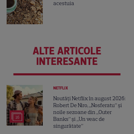
acestuia
ALTE ARTICOLE
INTERESANTE
NETFLIX
Noutăți Netflix în august 2026:
Robert De Niro, „Nosferatu” și
noile sezoane din „Outer
16
Banks” și „Un veac de
singurătate”