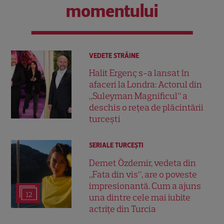
momentului
VEDETE STRĂINE
Halit Ergenç s-a lansat în
afaceri la Londra: Actorul din
„Suleyman Magnificul” a
deschis o rețea de plăcintării
turcești
SERIALE TURCEŞTI
Demet Özdemir, vedeta din
„Fata din vis”, are o poveste
impresionantă. Cum a ajuns
12
una dintre cele mai iubite
actrițe din Turcia