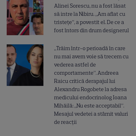
Alinei Sorescu, nu a fost lăsat
să intre la Nibiru. „Am aflat cu
tristețe”, a povestit el. De ce a
fost întors din drum designerul
„Trăim într-o perioadă în care
nu mai avem voie să trecem cu
vederea astfel de
comportamente”. Andreea
Raicu critică derapajul lui
Alexandru Rogobete la adresa
medicului endocrinolog Ioana
Mihăilă: „Nu este acceptabil”.
Mesajul vedetei a stârnit valuri
de reacții