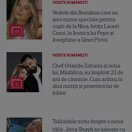
VEDETE ROMÂNEŞTI
Vedete din România care au
ales nume speciale pentru
copii: de la Nina, fetița Laurei
68
Cosoi, la Jessica lui Pepe și
Josephine a Ginei Pistol
VEDETE ROMÂNEŞTI
Chef Orlando Zaharia și soția
lui, Mădălina, au împlinit 22 de
ani de căsnicie. Cum arătau în
11
ziua nunții și povestea lor de
iubire
Tabloidele scriu despre o nouă
idilă: „Irina Shayk se iubește cu