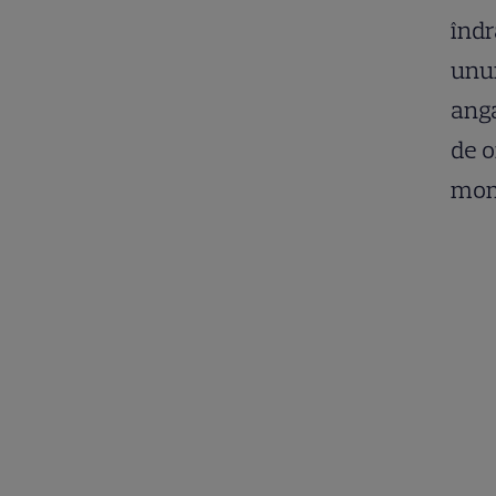
îndr
unui
anga
de o
mom