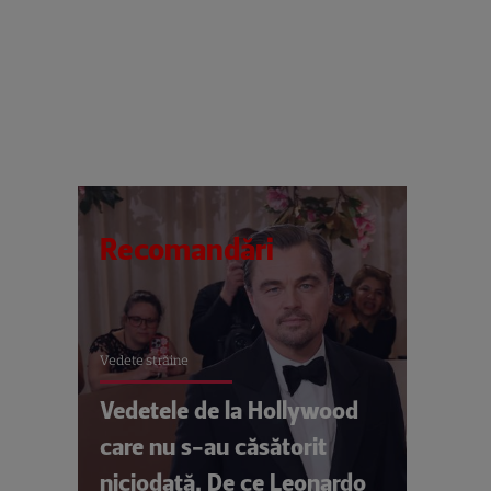
Recomandări
Vedete străine
Vedetele de la Hollywood
care nu s-au căsătorit
niciodată. De ce Leonardo