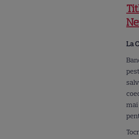
Ti
Ne
La C
Band
pest
salv
coec
mai 
pent
Tocm