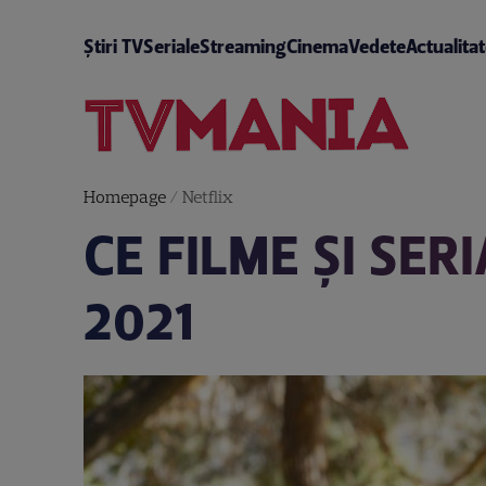
Știri TV
Seriale
Streaming
Cinema
Vedete
Actualita
Homepage
/
Netflix
CE FILME ȘI SER
2021