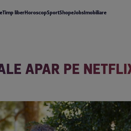
te
Timp liber
Horoscop
Sport
Shop
eJobs
Imobiliare
IALE APAR PE NETFLI