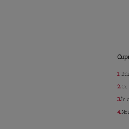
Cup
1
Titl
2
Ce 
3
În 
4
Nou