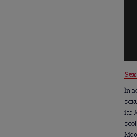
Sex 
În a
sexu
iar 
școl
Moo