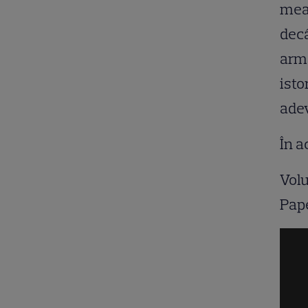
mear
decâ
arma
isto
adev
În a
Volu
Pape