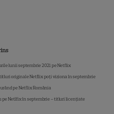
rins
urile lunii septembrie 2021 pe Netflix
titluri originale Netflix poți viziona în septembrie
curând pe Netflix România
 pe Netlfix în septembrie – titluri licențiate