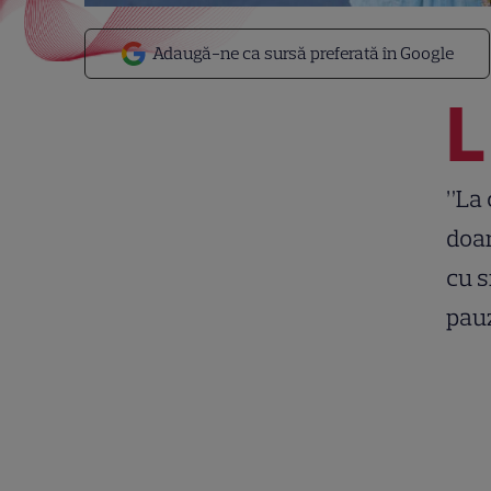
Adaugă-ne ca sursă preferată în Google
L
”La 
doar
cu s
pauz