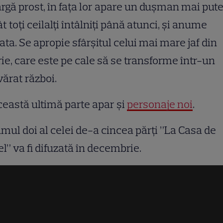
gă prost, în fața lor apare un dușman mai pute
t toți ceilalți întâlniți până atunci, și anume
ta. Se apropie sfârșitul celui mai mare jaf din
rie, care este pe cale să se transforme într-un
ărat război.
ceastă ultimă parte apar și
personaje noi
.
mul doi al celei de-a cincea părți ”La Casa de
l” va fi difuzată în decembrie.