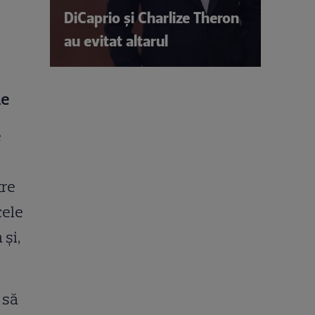
DiCaprio și Charlize Theron
au evitat altarul
ie
e
tre
cele
 și,
 să