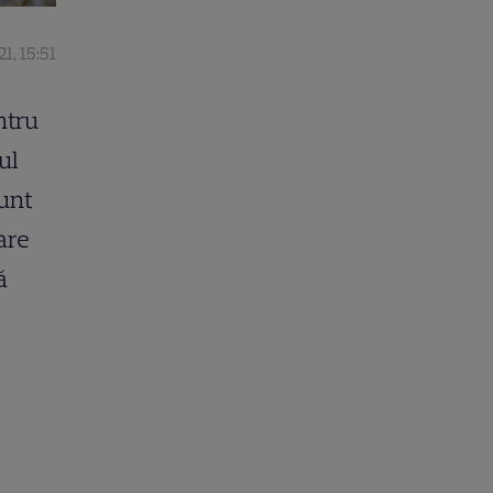
1, 15:51
ntru
ul
sunt
are
ă