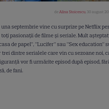
de
Alina Stoicescu
,
30 august 202
una septembrie vine cu surprize pe Netflix pe
toți pasionații de filme și seriale. Mult așteptat
casa de papel”, ”Lucifer” sau ”Sex education” 
 trei dintre serialele care vin cu sezoane noi, c
iguranță vor fi urmărite episod după episod, făr
ă, de fani.