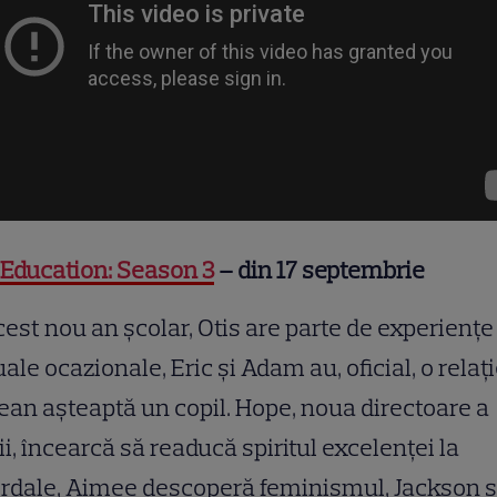
Education: Season 3
– din 17 septembrie
cest nou an școlar, Otis are parte de experiențe
ale ocazionale, Eric și Adam au, oficial, o relați
Jean așteaptă un copil. Hope, noua directoare a
ii, încearcă să readucă spiritul excelenței la
rdale, Aimee descoperă feminismul, Jackson 