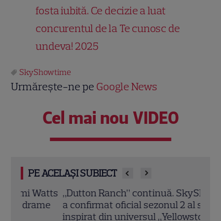
fosta iubită. Ce decizie a luat
concurentul de la Te cunosc de
undeva! 2025
SkyShowtime
Urmărește-ne pe
Google News
Cel mai nou VIDEO
PE ACELAȘI SUBIECT
atts
„Dutton Ranch” continuă. SkyShowtime
Ce v
ame
a confirmat oficial sezonul 2 al serialului
și S
inspirat din universul „Yellowstone”
revin