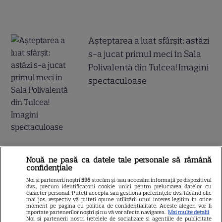
Așteptarea a luat sfârșit: astăzi
s-a jucat primul meci în Sala
Polivalentă din Tulcea! Imagini
spectaculoase
Fiica legendei și-a făcut
Nouă ne pasă ca datele tale personale să rămână
debutul în televiziune: „Dacă
confidențiale
nu te văd în direct, dau în
Noi și partenerii noștri
596
stocăm și/sau accesăm informații pe dispozitivul
dvs., precum identificatorii cookie unici pentru prelucrarea datelor cu
caracter personal. Puteți accepta sau gestiona preferințele dvs. făcând clic
judecată Liga!”
mai jos, respectiv vă puteți opune utilizării unui interes legitim în orice
moment pe pagina cu politica de confidențialitate. Aceste alegeri vor fi
raportate partenerilor noștri și nu vă vor afecta navigarea.
Mai multe detalii
Noi si partenerii nostri (retelele de socializare si agentiile de publicitate