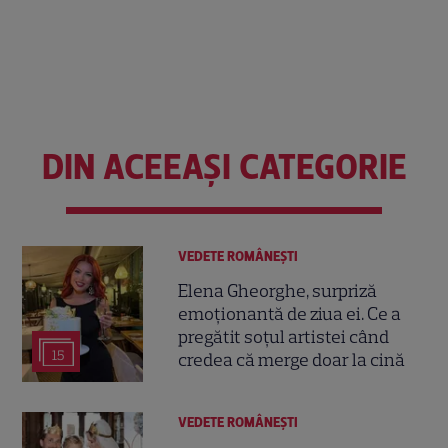
DIN ACEEAȘI CATEGORIE
VEDETE ROMÂNEŞTI
Elena Gheorghe, surpriză
emoționantă de ziua ei. Ce a
pregătit soțul artistei când
15
credea că merge doar la cină
VEDETE ROMÂNEŞTI