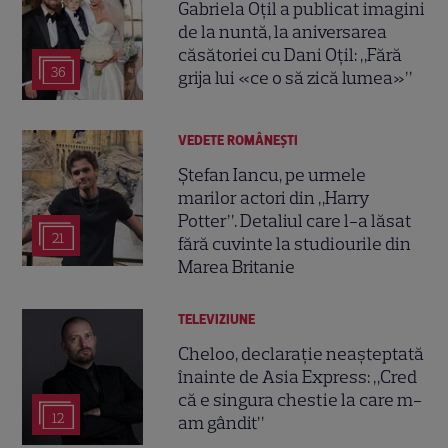
Gabriela Oțil a publicat imagini
de la nuntă, la aniversarea
căsătoriei cu Dani Oțil: „Fără
36
grija lui «ce o să zică lumea»”
VEDETE ROMÂNEŞTI
Ștefan Iancu, pe urmele
marilor actori din „Harry
Potter”. Detaliul care l-a lăsat
21
fără cuvinte la studiourile din
Marea Britanie
TELEVIZIUNE
Cheloo, declarație neașteptată
înainte de Asia Express: „Cred
că e singura chestie la care m-
12
am gândit”