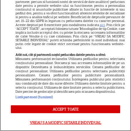
partenere, precum si furnizorii nostri de servicii de date analitice) prelucram
date pentru a permite website-ului sa functioneze, pentru a personaliza
continutul si anunturile publicitare afisate in functie de interesele si/sau
profilul dvs., pentru a va oferi functionalitati aferente retelelor de socializare
si pentru a analiza traficul pe website. Beneficiati de drepturile prevazute de
Alexandru Ciucu, fostul soț al
art. 15-22 din GDPR in legatura cu prelucrarea datelor cu caracter personal.
Aceste drepturi pot fi exercitate prin modalitatea indicata
aici
. Prin click pe
Alinei Sorescu, nu a fost lăsat
“ACCEPT TOATE”, acceptati folosirea tuturor Tehnologiilor de tip Cookie, care
implica inclusiv acceptul dvs. cu privire la stocarea/accesarea informatiilor
să intre la Nibiru. „Am aflat cu
de catre Vendor-ii cu care colaboram. Prin click pe “VREAU SA MODIFIC
SETARILE INDIVIDUAL” puteti schimba preferintele in mod individual, mai
tristețe”, a povestit el. De ce a
putin cele legate de cookie strict necesare pentru functionarea website-
ului.
fost întors din drum designerul
Atât noi, cât și partenerii noștri prelucrăm datele pentru a oferi:
Măsurarea performanței reclamelor. Utilizarea profilurilor pentru selectarea
conținutului personalizat. Stocarea și/sau accesarea informațiilor de pe un
dispozitiv. Dezvoltarea și îmbunătățirea serviciilor. Crearea profilurilor de
Breaking tragic în România:
conținut personalizat. Utilizarea profilurilor pentru selectarea publicității
personalizate. Crearea profilurilor pentru publicitate personalizată.
microbuzul în care se afla
Măsurarea performanței conținutului. Înțelegerea publicului prin statistici
sau combinații de date din surse diferite. Utilizarea datelor limitate pentru a
acum câteva minute echipa de
selecta conținutul. Utilizarea de date limitate pentru a selecta publicitatea.
Date precise de geolocație și identificarea prin scanarea dispozitivului.
fotbal din București, accident
Listă parteneri (furnizori)
mortal! Câți morți și câți răniți
sunt până acum
ACCEPT TOATE
VREAU SA MODIFIC SETARILE INDIVIDUAL