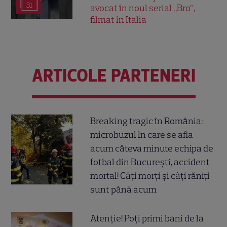
31
avocat în noul serial „Bro”,
filmat în Italia
ARTICOLE PARTENERI
Breaking tragic în România:
microbuzul în care se afla
acum câteva minute echipa de
fotbal din București, accident
mortal! Câți morți și câți răniți
sunt până acum
Atenție! Poți primi bani de la