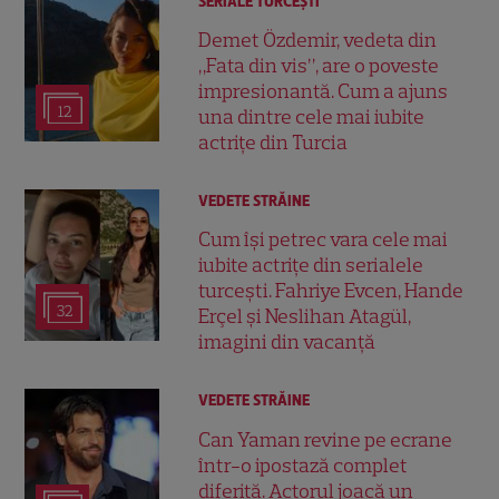
SERIALE TURCEŞTI
Demet Özdemir, vedeta din
„Fata din vis”, are o poveste
impresionantă. Cum a ajuns
12
una dintre cele mai iubite
actrițe din Turcia
VEDETE STRĂINE
Cum își petrec vara cele mai
iubite actrițe din serialele
turcești. Fahriye Evcen, Hande
32
Erçel și Neslihan Atagül,
imagini din vacanță
VEDETE STRĂINE
Can Yaman revine pe ecrane
într-o ipostază complet
diferită. Actorul joacă un