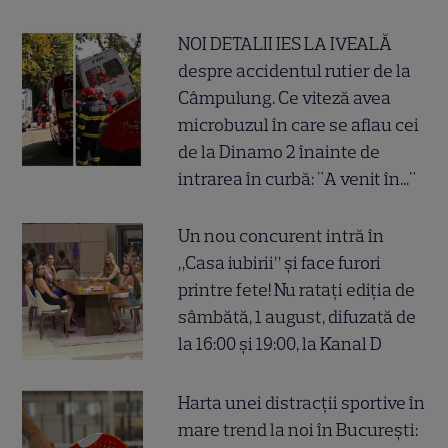
NOI DETALII IES LA IVEALĂ
despre accidentul rutier de la
Câmpulung. Ce viteză avea
microbuzul în care se aflau cei
de la Dinamo 2 înainte de
intrarea în curbă: "A venit în..."
Un nou concurent intră în
„Casa iubirii” și face furori
printre fete! Nu ratați ediția de
sâmbătă, 1 august, difuzată de
la 16:00 și 19:00, la Kanal D
Harta unei distracții sportive în
mare trend la noi în București: