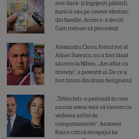
stat dacă-ți îngrijești părinții,
bunicii sau pe cineva vârstnic
din familie. Acum s-a decis!
Cum trebuie să procedezi
Alexandru Ciucu, fostul soț al
Alinei Sorescu, nu a fost lăsat
să intre la Nibiru. „Am aflat cu
tristețe”, a povestit el. De ce a
fost întors din drum designerul
„Trăim într-o perioadă în care
nu mai avem voie să trecem cu
vederea astfel de
comportamente”. Andreea
Raicu critică derapajul lui