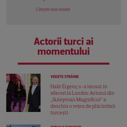
Citește mai multe
Citeș
Actorii turci ai
momentului
VEDETE STRĂINE
Halit Ergenç s-a lansat în
afaceri la Londra: Actorul din
„Suleyman Magnificul” a
deschis o rețea de plăcintării
turcești