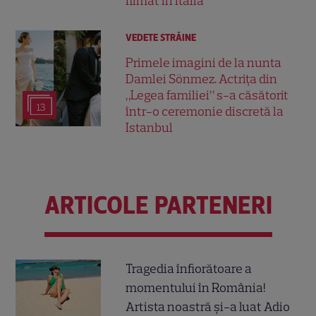
filmat în Italia
VEDETE STRĂINE
Primele imagini de la nunta
Damlei Sönmez. Actrița din
„Legea familiei” s-a căsătorit
13
într-o ceremonie discretă la
Istanbul
ARTICOLE PARTENERI
Tragedia înfiorătoare a
momentului în România!
Artista noastră și-a luat Adio