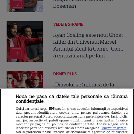
3
Boseman
VEDETE STRĂINE
Ryan Gosling este noul Ghost
Rider din Universul Marvel.
Anunțul făcut la Comic-Con i-
7
a entuziasmat pe fani
DISNEY PLUS
„Diavolul se îmbracă de la
Prada 2” s-a lansat pe Disney+.
Nouă ne pasă ca datele tale personale să rămână
Meryl Streep și Anne
confidențiale
Hathaway revin la revista
Noi și partenerii noștri
596
stocăm și/sau accesăm informații pe dispozitivul
Runway
dvs., precum identificatorii cookie unici pentru prelucrarea datelor cu
caracter personal. Puteți accepta sau gestiona preferințele dvs. făcând clic
mai jos, respectiv vă puteți opune utilizării unui interes legitim în orice
moment pe pagina cu politica de confidențialitate. Aceste alegeri vor fi
VEDETE STRĂINE
raportate partenerilor noștri și nu vă vor afecta navigarea.
Mai multe detalii
Noi si partenerii nostri (retelele de socializare si agentiile de publicitate