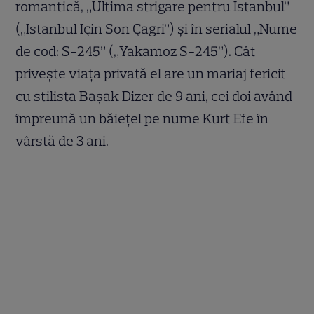
romantică, „Ultima strigare pentru Istanbul”
(„Istanbul Için Son Çagri”) și în serialul „Nume
de cod: S-245” („Yakamoz S-245”). Cât
privește viața privată el are un mariaj fericit
cu stilista Başak Dizer de 9 ani, cei doi având
împreună un băiețel pe nume Kurt Efe în
vârstă de 3 ani.