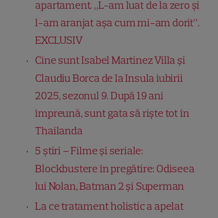
apartament. „L-am luat de la zero şi
l-am aranjat aşa cum mi-am dorit”.
EXCLUSIV
Cine sunt Isabel Martinez Villa și
Claudiu Borca de la Insula iubirii
2025, sezonul 9. După 19 ani
împreună, sunt gata să riște tot în
Thailanda
5 știri – Filme și seriale:
Blockbustere în pregătire: Odiseea
lui Nolan, Batman 2 și Superman
La ce tratament holistic a apelat