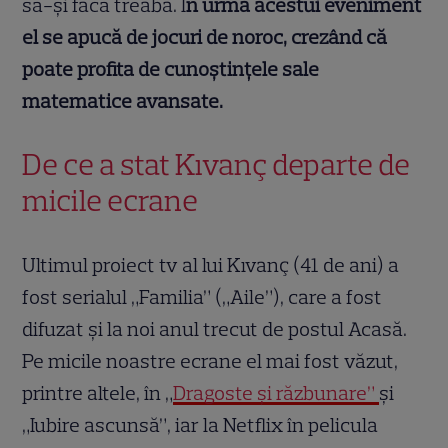
să-și facă treaba. Î
n urma acestui eveniment
el se apucă de jocuri de noroc, crezând că
poate profita de cunoștințele sale
matematice avansate.
De ce a stat Kıvanç departe de
micile ecrane
Ultimul proiect tv al lui Kıvanç (41 de ani) a
fost serialul „Familia” („Aile”), care a fost
difuzat și la noi anul trecut de postul Acasă.
Pe micile noastre ecrane el mai fost văzut,
printre altele, în „
Dragoste și răzbunare”
și
„Iubire ascunsă”, iar la Netflix în pelicula