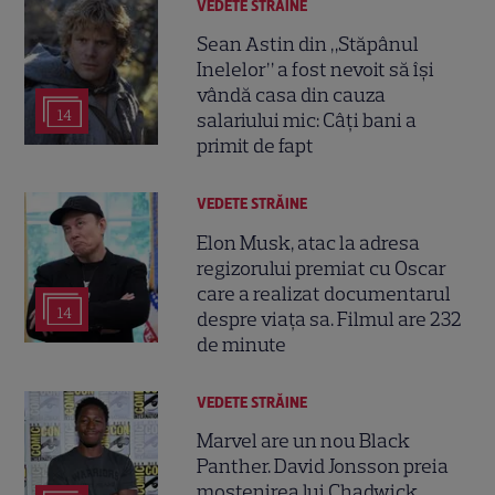
VEDETE STRĂINE
Sean Astin din „Stăpânul
Inelelor” a fost nevoit să își
vândă casa din cauza
14
salariului mic: Câți bani a
primit de fapt
VEDETE STRĂINE
Elon Musk, atac la adresa
regizorului premiat cu Oscar
care a realizat documentarul
14
despre viața sa. Filmul are 232
de minute
VEDETE STRĂINE
Marvel are un nou Black
Panther. David Jonsson preia
moștenirea lui Chadwick