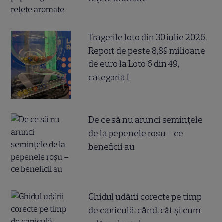
Tragerile loto din 30 iulie 2026.
Report de peste 8,89 milioane
de euro la Loto 6 din 49,
categoria I
De ce să nu arunci semințele
de la pepenele roșu – ce
beneficii au
Ghidul udării corecte pe timp
de caniculă: când, cât şi cum