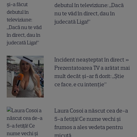
debutul în televiziune: „Dacă
nu te văd în direct, dau în
judecată Liga!”
Incident neașteptat în direct »
Prezentatoarea TV a arătat mai
mult decât și-ar fi dorit: „Știe
ce face, e cu intenție”
Laura Cosoi a născut cea de-a
5-a fetiță! Ce nume vechi și
frumos a ales vedeta pentru
micuță