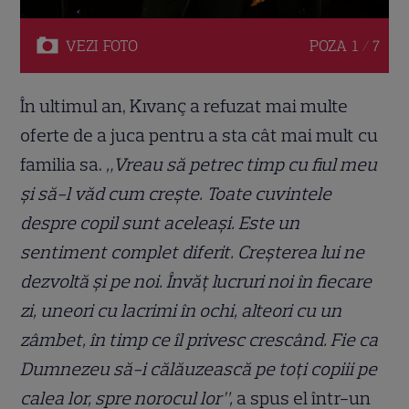
VEZI
FOTO
POZA
1 / 7
În ultimul an, Kıvanç a refuzat mai multe
oferte de a juca pentru a sta cât mai mult cu
familia sa.
„Vreau să petrec timp cu fiul meu
și să-l văd cum crește. Toate cuvintele
despre copil sunt aceleași. Este un
sentiment complet diferit. Creșterea lui ne
dezvoltă și pe noi. Învăț lucruri noi în fiecare
zi, uneori cu lacrimi în ochi, alteori cu un
zâmbet, în timp ce îl privesc crescând. Fie ca
Dumnezeu să-i călăuzească pe toți copiii pe
calea lor, spre norocul lor”,
a spus el într-un