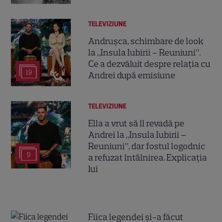
TELEVIZIUNE
Andrușca, schimbare de look
la „Insula Iubirii – Reuniuni”.
Ce a dezvăluit despre relația cu
19
Andrei după emisiune
TELEVIZIUNE
Ella a vrut să îl revadă pe
Andrei la „Insula Iubirii –
Reuniuni”, dar fostul logodnic
9
a refuzat întâlnirea. Explicația
lui
Fiica legendei și-a făcut