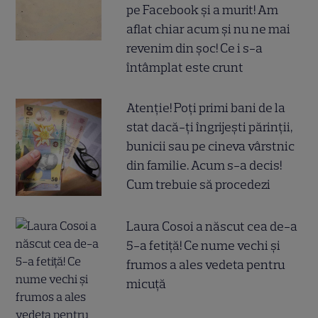
pe Facebook și a murit! Am
aflat chiar acum și nu ne mai
revenim din șoc! Ce i s-a
întâmplat este crunt
Atenție! Poți primi bani de la
stat dacă-ți îngrijești părinții,
bunicii sau pe cineva vârstnic
din familie. Acum s-a decis!
Cum trebuie să procedezi
Laura Cosoi a născut cea de-a
5-a fetiță! Ce nume vechi și
frumos a ales vedeta pentru
micuță