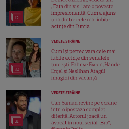
„Fata din vis”, are o poveste
impresionantă. Cum a ajuns
12
una dintre cele mai iubite
actrițe din Turcia
VEDETE STRĂINE
Cum își petrec vara cele mai
iubite actrițe din serialele
turcești. Fahriye Evcen, Hande
32
Erçel și Neslihan Atagül,
imagini din vacanță
VEDETE STRĂINE
Can Yaman revine pe ecrane
într-o ipostază complet
diferită. Actorul joacă un
31
avocat în noul serial „Bro”,