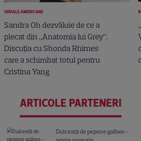
SERIALE AMERICANE
R
Sandra Oh dezvăluie de ce a
plecat din „Anatomia lui Grey”.
Discuția cu Shonda Rhimes
care a schimbat totul pentru
Cristina Yang
ARTICOLE PARTENERI
Dulceață de pepene galben –
rețete aromate