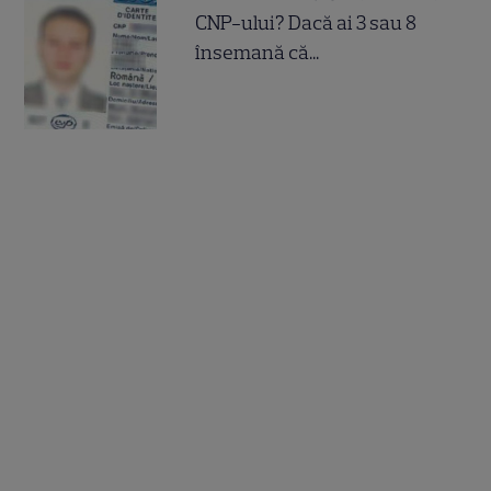
CNP-ului? Dacă ai 3 sau 8
însemană că...