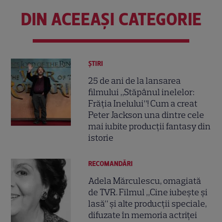
DIN ACEEAȘI CATEGORIE
ȘTIRI
25 de ani de la lansarea
filmului „Stăpânul inelelor:
Frăția Inelului”! Cum a creat
Peter Jackson una dintre cele
mai iubite producții fantasy din
istorie
RECOMANDĂRI
Adela Mărculescu, omagiată
de TVR. Filmul „Cine iubește și
lasă” și alte producții speciale,
difuzate în memoria actriței