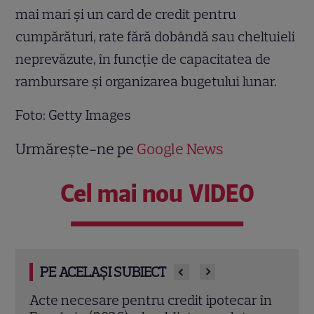
mai mari și un card de credit pentru
cumpărături, rate fără dobândă sau cheltuieli
neprevăzute, în funcție de capacitatea de
rambursare și organizarea bugetului lunar.
Foto: Getty Images
Urmărește-ne pe
Google News
Cel mai nou VIDEO
PE ACELAȘI SUBIECT
 în
Carport auto sau garaj clasic? Află cum
Meto