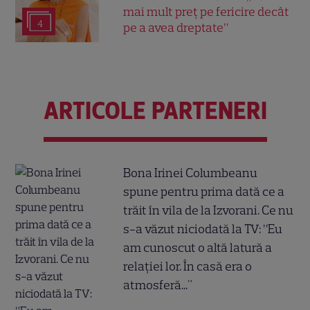
mai mult preț pe fericire decât
4
pe a avea dreptate”
ARTICOLE PARTENERI
Bona Irinei Columbeanu
spune pentru prima dată ce a
trăit în vila de la Izvorani. Ce nu
s-a văzut niciodată la TV: ”Eu
am cunoscut o altă latură a
relației lor. În casă era o
atmosferă..."