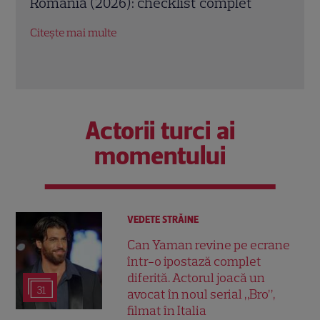
să alegi varianta care ți se potrivește
mai 
Citește mai multe
Citeș
Actorii turci ai
momentului
VEDETE STRĂINE
Can Yaman revine pe ecrane
într-o ipostază complet
diferită. Actorul joacă un
31
avocat în noul serial „Bro”,
filmat în Italia