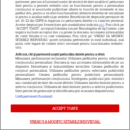
partenere, precum si furnizorii nostri de servicii de date analitice) prelucram
date pentru a permite website-ului sa functioneze, pentru a personaliza
continutul si anunturile publicitare afisate in functie de interesele si/sau
profilul dvs., pentru a va oferi functionalitati aferente retelelor de socializare
si pentru a analiza traficul pe website. Beneficiati de drepturile prevazute de
art. 15-22 din GDPR in legatura cu prelucrarea datelor cu caracter personal.
Aceste drepturi pot fi exercitate prin modalitatea indicata
aici
. Prin click pe
“ACCEPT TOATE”, acceptati folosirea tuturor Tehnologiilor de tip Cookie, care
implica inclusiv acceptul dvs. cu privire la stocarea/accesarea informatiilor
de catre Vendor-ii cu care colaboram. Prin click pe “VREAU SA MODIFIC
SETARILE INDIVIDUAL” puteti schimba preferintele in mod individual, mai
putin cele legate de cookie strict necesare pentru functionarea website-
ului.
Dana Roba NU A IGNORAT
Atât noi, cât și partenerii noștri prelucrăm datele pentru a oferi:
Măsurarea performanței reclamelor. Utilizarea profilurilor pentru selectarea
interviul dat de Daniel Balaciu.
conținutului personalizat. Stocarea și/sau accesarea informațiilor de pe un
dispozitiv. Dezvoltarea și îmbunătățirea serviciilor. Crearea profilurilor de
Ce i-a spus fostului soț după
conținut personalizat. Utilizarea profilurilor pentru selectarea publicității
personalizate. Crearea profilurilor pentru publicitate personalizată.
APARIȚIA PUBLICĂ: "Vreau
Măsurarea performanței conținutului. Înțelegerea publicului prin statistici
sau combinații de date din surse diferite. Utilizarea datelor limitate pentru a
să-i transmit că îi mulțumesc
selecta conținutul. Utilizarea de date limitate pentru a selecta publicitatea.
Date precise de geolocație și identificarea prin scanarea dispozitivului.
că..."
Listă parteneri (furnizori)
ACCEPT TOATE
VREAU SA MODIFIC SETARILE INDIVIDUAL