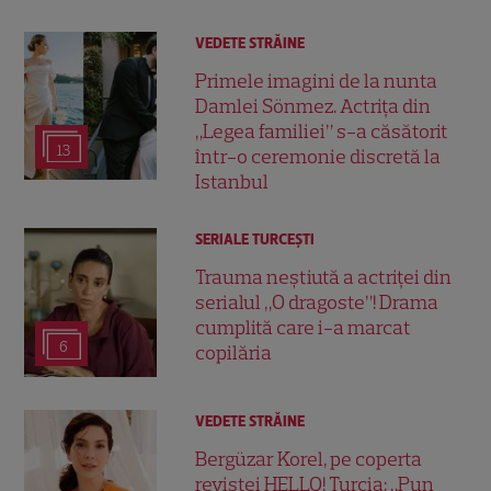
VEDETE STRĂINE
Primele imagini de la nunta
Damlei Sönmez. Actrița din
„Legea familiei” s-a căsătorit
13
într-o ceremonie discretă la
Istanbul
SERIALE TURCEŞTI
Trauma neștiută a actriței din
serialul „O dragoste”! Drama
cumplită care i-a marcat
6
copilăria
VEDETE STRĂINE
Bergüzar Korel, pe coperta
revistei HELLO! Turcia: „Pun