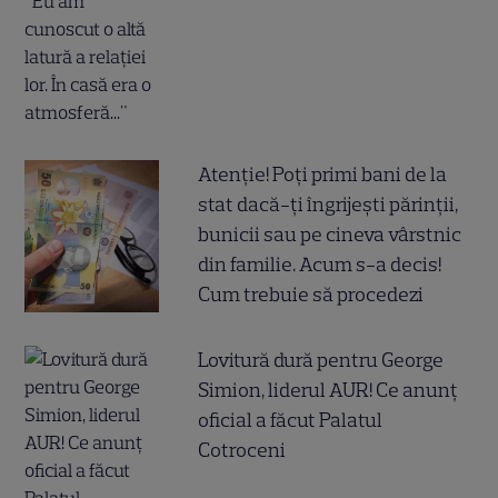
Atenție! Poți primi bani de la
stat dacă-ți îngrijești părinții,
bunicii sau pe cineva vârstnic
din familie. Acum s-a decis!
Cum trebuie să procedezi
Lovitură dură pentru George
Simion, liderul AUR! Ce anunț
oficial a făcut Palatul
Cotroceni