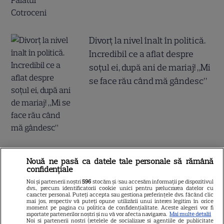
Divorț la nivel înalt în politică.
Incredibil ce a aflat despre
soțul ei, după ani de mariaj! „Mi
se face rău când mă gândesc”
Nouă ne pasă ca datele tale personale să rămână
confidențiale
Noi și partenerii noștri
596
stocăm și/sau accesăm informații pe dispozitivul
dvs., precum identificatorii cookie unici pentru prelucrarea datelor cu
caracter personal. Puteți accepta sau gestiona preferințele dvs. făcând clic
mai jos, respectiv vă puteți opune utilizării unui interes legitim în orice
moment pe pagina cu politica de confidențialitate. Aceste alegeri vor fi
raportate partenerilor noștri și nu vă vor afecta navigarea.
Mai multe detalii
Noi si partenerii nostri (retelele de socializare si agentiile de publicitate