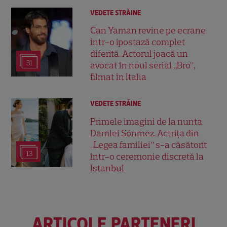
VEDETE STRĂINE
Can Yaman revine pe ecrane
într-o ipostază complet
diferită. Actorul joacă un
31
avocat în noul serial „Bro”,
filmat în Italia
VEDETE STRĂINE
Primele imagini de la nunta
Damlei Sönmez. Actrița din
„Legea familiei” s-a căsătorit
13
într-o ceremonie discretă la
Istanbul
ARTICOLE PARTENERI