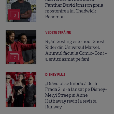
Panther. David Jonsson preia
moștenirea lui Chadwick
3
Boseman
VEDETE STRĂINE
Ryan Gosling este noul Ghost
Rider din Universul Marvel.
Anunțul făcut la Comic-Con i-
7
a entuziasmat pe fani
DISNEY PLUS
„Diavolul se îmbracă de la
Prada 2” s-a lansat pe Disney+.
Meryl Streep și Anne
Hathaway revin la revista
Runway