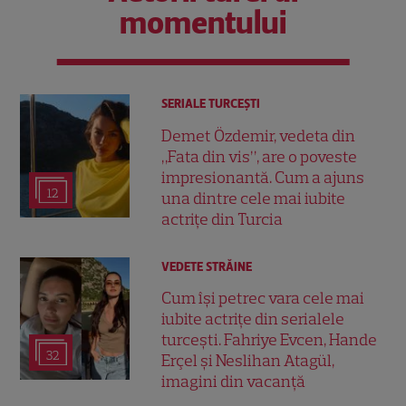
momentului
SERIALE TURCEŞTI
Demet Özdemir, vedeta din
„Fata din vis”, are o poveste
impresionantă. Cum a ajuns
12
una dintre cele mai iubite
actrițe din Turcia
VEDETE STRĂINE
Cum își petrec vara cele mai
iubite actrițe din serialele
turcești. Fahriye Evcen, Hande
32
Erçel și Neslihan Atagül,
imagini din vacanță