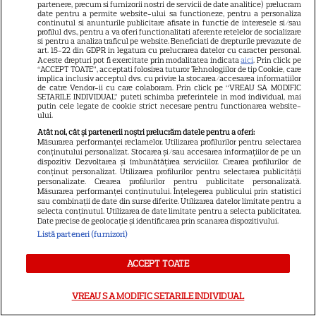
partenere, precum si furnizorii nostri de servicii de date analitice) prelucram
Scott Thomas, din nou mamă
date pentru a permite website-ului sa functioneze, pentru a personaliza
continutul si anunturile publicitare afisate in functie de interesele si/sau
și fiică pe ecran în „My
profilul dvs., pentru a va oferi functionalitati aferente retelelor de socializare
13
si pentru a analiza traficul pe website. Beneficiati de drepturile prevazute de
Mother's Wedding”. Când
art. 15-22 din GDPR in legatura cu prelucrarea datelor cu caracter personal.
apare filmul pe SkyShowtime
Aceste drepturi pot fi exercitate prin modalitatea indicata
aici
. Prin click pe
“ACCEPT TOATE”, acceptati folosirea tuturor Tehnologiilor de tip Cookie, care
implica inclusiv acceptul dvs. cu privire la stocarea/accesarea informatiilor
de catre Vendor-ii cu care colaboram. Prin click pe “VREAU SA MODIFIC
PRIME VIDEO
SETARILE INDIVIDUAL” puteti schimba preferintele in mod individual, mai
putin cele legate de cookie strict necesare pentru functionarea website-
ului.
Jamie Campbell Bower, starul
Atât noi, cât și partenerii noștri prelucrăm datele pentru a oferi:
din „Stranger Things”, intră în
Măsurarea performanței reclamelor. Utilizarea profilurilor pentru selectarea
universul „Stăpânul Inelelor”.
conținutului personalizat. Stocarea și/sau accesarea informațiilor de pe un
dispozitiv. Dezvoltarea și îmbunătățirea serviciilor. Crearea profilurilor de
9
Ce rol legendar va interpreta în
conținut personalizat. Utilizarea profilurilor pentru selectarea publicității
personalizate. Crearea profilurilor pentru publicitate personalizată.
sezonul 3
Măsurarea performanței conținutului. Înțelegerea publicului prin statistici
sau combinații de date din surse diferite. Utilizarea datelor limitate pentru a
selecta conținutul. Utilizarea de date limitate pentru a selecta publicitatea.
Date precise de geolocație și identificarea prin scanarea dispozitivului.
NETFLIX
Listă parteneri (furnizori)
„Palatul de Est”, noul fenomen
coreean de pe Netflix: Regele
ACCEPT TOATE
blestemat, fantomele și
5
exorcistul care sfidează
VREAU SA MODIFIC SETARILE INDIVIDUAL
moartea