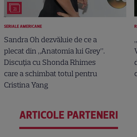
21
SERIALE AMERICANE
R
Sandra Oh dezvăluie de ce a
plecat din „Anatomia lui Grey”.
Discuția cu Shonda Rhimes
care a schimbat totul pentru
Cristina Yang
ARTICOLE PARTENERI