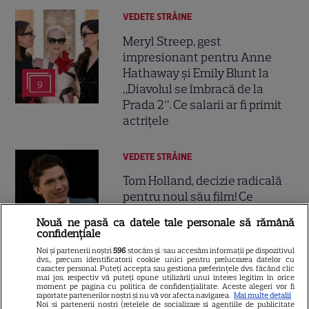
VEDETE STRĂINE
Meryl Streep, gest
impresionant pentru Anne
Hathaway și Emily Blunt la
9
„Diavolul se îmbracă de la
Prada 2”. Ce salarii ar fi primit
actrițele
VEDETE STRĂINE
Tom Holland, decizie radicală
pentru noul său film! Ce
promisiune a făcut actorul
Nouă ne pasă ca datele tale personale să rămână
13
după momentele virale în care
confidențiale
a făcut senzație prin dans
Noi și partenerii noștri
596
stocăm și/sau accesăm informații pe dispozitivul
dvs., precum identificatorii cookie unici pentru prelucrarea datelor cu
caracter personal. Puteți accepta sau gestiona preferințele dvs. făcând clic
mai jos, respectiv vă puteți opune utilizării unui interes legitim în orice
SKYSHOWTIME
moment pe pagina cu politica de confidențialitate. Aceste alegeri vor fi
raportate partenerilor noștri și nu vă vor afecta navigarea.
Mai multe detalii
Scarlett Johansson și Kristin
Noi si partenerii nostri (retelele de socializare si agentiile de publicitate