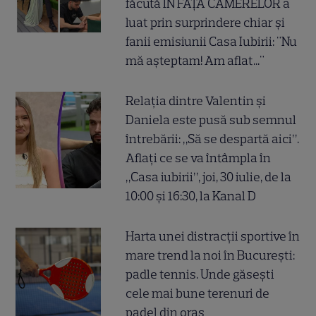
făcută ÎN FAȚA CAMERELOR a
luat prin surprindere chiar și
fanii emisiunii Casa Iubirii: "Nu
mă așteptam! Am aflat..."
Relația dintre Valentin și
Daniela este pusă sub semnul
întrebării: „Să se despartă aici”.
Aflați ce se va întâmpla în
„Casa iubirii”, joi, 30 iulie, de la
10:00 și 16:30, la Kanal D
Harta unei distracții sportive în
mare trend la noi în București:
padle tennis. Unde găsești
cele mai bune terenuri de
padel din oraș