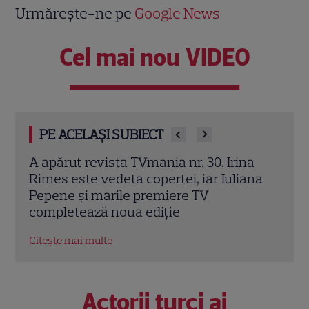
Urmărește-ne pe
Google News
Cel mai nou VIDEO
PE ACELAȘI SUBIECT
30. Irina
Irina Rimes dezvăluie „arma” din noul
iar Iuliana
sezon „Vocea României”. Butonul car
TV
schimbă jocul: „L-am folosit cu plăce
EXCLUSIV
Citește mai multe
Actorii turci ai