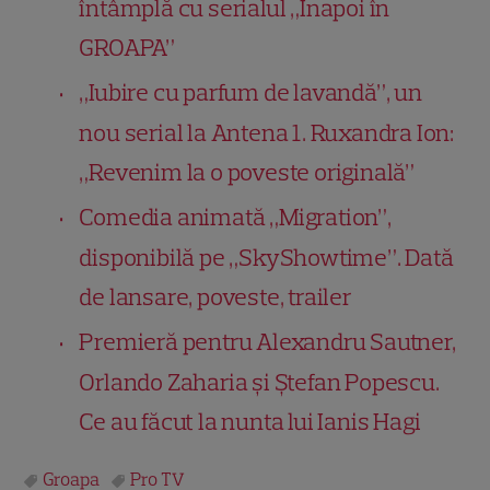
întâmplă cu serialul „Înapoi în
GROAPA”
„Iubire cu parfum de lavandă”, un
nou serial la Antena 1. Ruxandra Ion:
„Revenim la o poveste originală”
Comedia animată „Migration”,
disponibilă pe „SkyShowtime”. Dată
de lansare, poveste, trailer
Premieră pentru Alexandru Sautner,
Orlando Zaharia și Ștefan Popescu.
Ce au făcut la nunta lui Ianis Hagi
Groapa
Pro TV