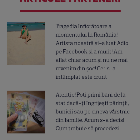
Tragedia înfiorătoare a
momentului în România!
Artista noastră și-a luat Adio
pe Facebook și a murit! Am
aflat chiar acum și nu ne mai
revenim din șoc! Ce i s-a
întâmplat este crunt
Atenție! Poți primi bani de la
stat dacă-ți îngrijești părinții,
bunicii sau pe cineva vârstnic
din familie. Acum s-a decis!
Cum trebuie să procedezi