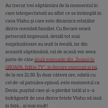
Au trecut trei săptămâni de la momentul în
care telespectatorii au aflat ce se întâmplă în
casa Vlahu și care este dinamica relațiilor
dintre membrii familiei. Cu fiecare seară
petrecută împreună, detalii tot mai
surprinzătoare au ieșit la iveală, iar din
această săptămână, cei de acasă vor avea
parte de câte
două episoade din „Înapoi în
GROAPA. Ediția TV”, în fiecare miercuri și joi
,
de la ora 21:30. În doar câteva ore, odată cu
cel de-al patrulea episod, este momentul ca
Denis, puștiul care și-a pierdut tatăl și s-a
îndrăgostit de una dintre fetele Vlahu să iasă
în față… și mai mult!