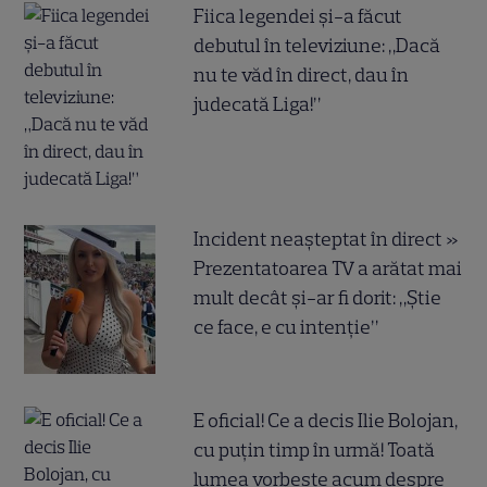
Fiica legendei și-a făcut
debutul în televiziune: „Dacă
nu te văd în direct, dau în
judecată Liga!”
Incident neașteptat în direct »
Prezentatoarea TV a arătat mai
mult decât și-ar fi dorit: „Știe
ce face, e cu intenție”
E oficial! Ce a decis Ilie Bolojan,
cu puțin timp în urmă! Toată
lumea vorbește acum despre