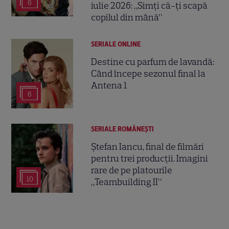
6
iulie 2026: „Simți că-ți scapă
copilul din mână”
SERIALE ONLINE
Destine cu parfum de lavandă:
Când începe sezonul final la
Antena 1
6
SERIALE ROMÂNEŞTI
Ștefan Iancu, final de filmări
pentru trei producții. Imagini
rare de pe platourile
10
„Teambuilding II”