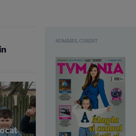
NUMĂRUL CURENT
in
șocat