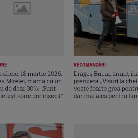
UNE
RECOMANDĂRI
la cheie, 18 martie 2026.
Dragoș Bucur, anunț în
ea Mirelei, mama cu un
premiera „Visuri la chei
ru de doar 30%: „Sunt
veste foarte grea pentr
letești care dor înzecit”
dar mai ales pentru fam