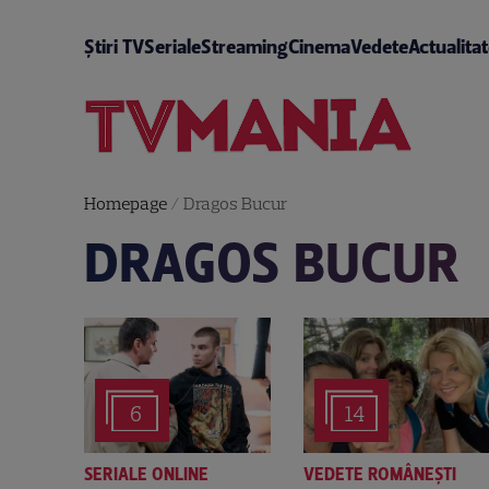
Știri TV
Seriale
Streaming
Cinema
Vedete
Actualita
Homepage
/
Dragos Bucur
DRAGOS BUCUR
6
14
SERIALE ONLINE
VEDETE ROMÂNEŞTI