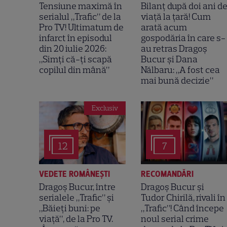
Tensiune maximă în
Bilanț după doi ani d
serialul „Trafic” de la
viață la țară! Cum
Pro TV! Ultimatum de
arată acum
infarct în episodul
gospodăria în care s-
din 20 iulie 2026:
au retras Dragoș
„Simți că-ți scapă
Bucur și Dana
copilul din mână”
Nălbaru: „A fost cea
mai bună decizie”
Exclusiv
12
7
VEDETE ROMÂNEŞTI
RECOMANDĂRI
Dragoș Bucur, între
Dragoș Bucur și
serialele „Trafic” și
Tudor Chirilă, rivali în
„Băieți buni: pe
„Trafic”! Când începe
viață”, de la Pro TV.
noul serial crime