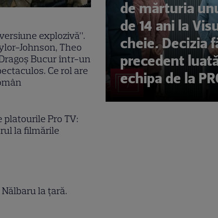
de mărturia unu
de 14 ani la Visu
versiune explozivă”.
cheie. Decizia f
ylor-Johnson, Theo
precedent luat
 Dragoș Bucur într-un
spectaculos. Ce rol are
echipa de la P
român
7
 platourile Pro TV:
ul la filmările
Nălbaru la țară.
ș