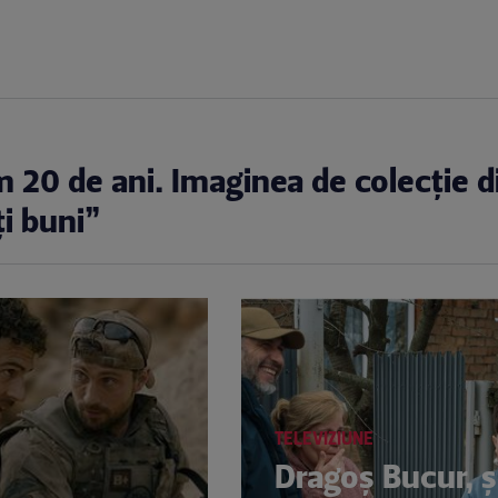
20 de ani. Imaginea de colecție d
ți buni”
TELEVIZIUNE
Dragoș Bucur, 