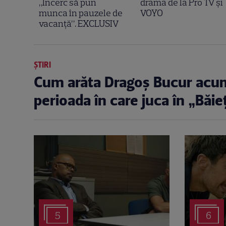
„Încerc să pun
drama de la Pro TV și
munca în pauzele de
VOYO
vacanță”. EXCLUSIV
ȘTIRI
Cum arăta Dragoș Bucur acum 
perioada în care juca în „Băie
5
6