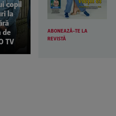
i copil
ri la
ără
ABONEAZĂ-TE LA
ă de
REVISTĂ
RO TV