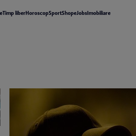
te
Timp liber
Horoscop
Sport
Shop
eJobs
Imobiliare