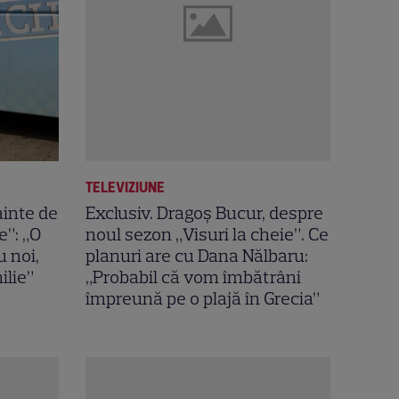
TELEVIZIUNE
ainte de
Exclusiv. Dragoș Bucur, despre
e”: „O
noul sezon „Visuri la cheie”. Ce
u noi,
planuri are cu Dana Nălbaru:
ilie”
„Probabil că vom îmbătrâni
împreună pe o plajă în Grecia”