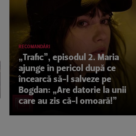
e
RECOMANDĂRI
„Trafic”, episodul 2. Maria
ajunge în pericol după ce
încearcă să-l salveze pe
Bogdan: „Are datorie la unii
care au zis că-l omoară!”
8