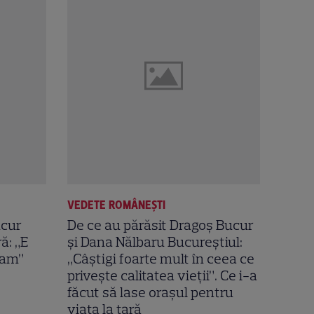
VEDETE ROMÂNEŞTI
ucur
De ce au părăsit Dragoș Bucur
ă: „E
și Dana Nălbaru Bucureștiul:
eam”
„Câștigi foarte mult în ceea ce
privește calitatea vieții”. Ce i-a
făcut să lase orașul pentru
viața la țară