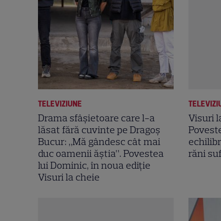
TELEVIZIUNE
TELEVIZI
Drama sfâșietoare care l-a
Visuri 
lăsat fără cuvinte pe Dragoș
Povest
Bucur: „Mă gândesc cât mai
echilib
duc oamenii ăștia”. Povestea
răni suf
lui Dominic, în noua ediție
Visuri la cheie