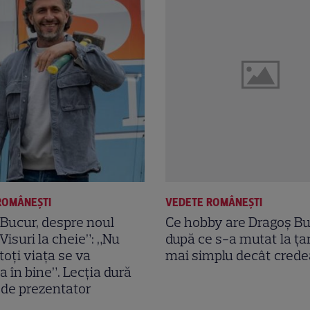
ROMÂNEŞTI
VEDETE ROMÂNEŞTI
Bucur, despre noul
Ce hobby are Dragoș B
Visuri la cheie”: „Nu
după ce s-a mutat la țar
toți viața se va
mai simplu decât cred
 în bine”. Lecția dură
 de prezentator