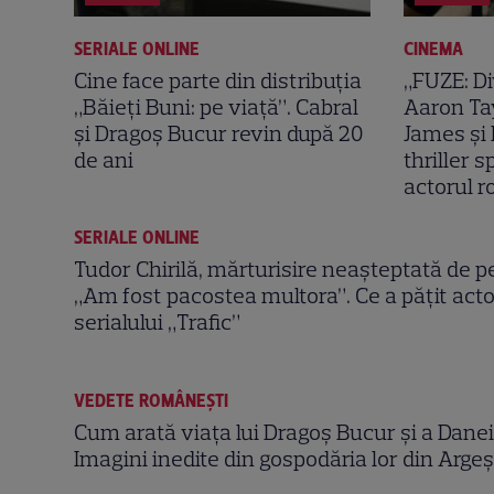
SERIALE ONLINE
CINEMA
Cine face parte din distribuția
„FUZE: Di
„Băieți Buni: pe viață”. Cabral
Aaron Ta
și Dragoș Bucur revin după 20
James și
de ani
thriller 
actorul 
SERIALE ONLINE
Tudor Chirilă, mărturisire neașteptată de pe
„Am fost pacostea multora”. Ce a pățit actor
serialului „Trafic”
VEDETE ROMÂNEŞTI
Cum arată viața lui Dragoș Bucur și a Danei 
Imagini inedite din gospodăria lor din Arge