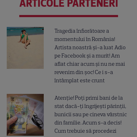
ARTICOLE PARTENERI
Tragedia înfiorătoare a
momentului în România!
Artista noastră și-a luat Adio
pe Facebook și a murit! Am
aflat chiar acum și nu ne mai
revenim din șoc! Ce i s-a
întâmplat este crunt
Atenție! Poți primi bani de la
stat dacă-ți îngrijești părinții,
bunicii sau pe cineva vârstnic
din familie. Acum s-a decis!
Cum trebuie să procedezi