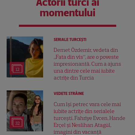
Actorii turci ai
momentului
SERIALE TURCEŞTI
Demet Özdemir, vedeta din
„Fata din vis”, are o poveste
impresionantă. Cum a ajuns
12
una dintre cele mai iubite
actrițe din Turcia
VEDETE STRĂINE
Cum își petrec vara cele mai
iubite actrițe din serialele
turcești. Fahriye Evcen, Hande
32
Erçel și Neslihan Atagül,
imagini din vacanță