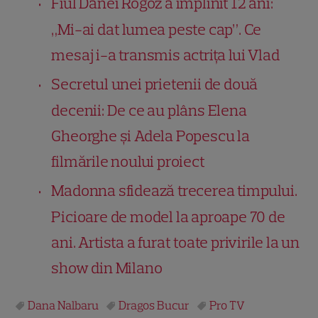
Fiul Danei Rogoz a împlinit 12 ani:
„Mi-ai dat lumea peste cap”. Ce
mesaj i-a transmis actrița lui Vlad
Secretul unei prietenii de două
decenii: De ce au plâns Elena
Gheorghe și Adela Popescu la
filmările noului proiect
Madonna sfidează trecerea timpului.
Picioare de model la aproape 70 de
ani. Artista a furat toate privirile la un
show din Milano
Dana Nalbaru
Dragos Bucur
Pro TV