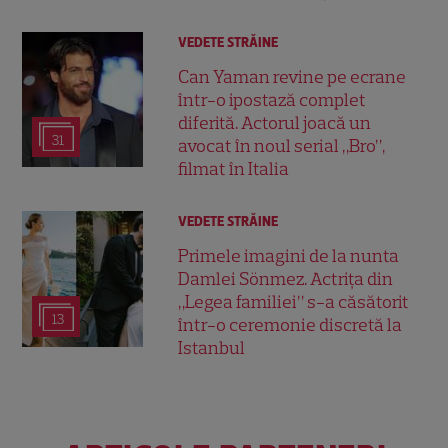
VEDETE STRĂINE
Can Yaman revine pe ecrane
într-o ipostază complet
diferită. Actorul joacă un
31
avocat în noul serial „Bro”,
filmat în Italia
VEDETE STRĂINE
Primele imagini de la nunta
Damlei Sönmez. Actrița din
„Legea familiei” s-a căsătorit
13
într-o ceremonie discretă la
Istanbul