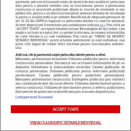
partenere, precum si furnizorii nostri de servicii de date analitice) prelucram
iulie 2026, la Kanal D: Haluk o
date pentru a permite website-ului sa functioneze, pentru a personaliza
continutul si anunturile publicitare afisate in functie de interesele si/sau
cere în căsătorie pe Sevtap
profilul dvs., pentru a va oferi functionalitati aferente retelelor de socializare
si pentru a analiza traficul pe website. Beneficiati de drepturile prevazute de
art. 15-22 din GDPR in legatura cu prelucrarea datelor cu caracter personal.
Aceste drepturi pot fi exercitate prin modalitatea indicata
aici
. Prin click pe
“ACCEPT TOATE”, acceptati folosirea tuturor Tehnologiilor de tip Cookie, care
implica inclusiv acceptul dvs. cu privire la stocarea/accesarea informatiilor
de catre Vendor-ii cu care colaboram. Prin click pe “VREAU SA MODIFIC
SETARILE INDIVIDUAL” puteti schimba preferintele in mod individual, mai
putin cele legate de cookie strict necesare pentru functionarea website-
ului.
Harta unei distracții sportive în
Atât noi, cât și partenerii noștri prelucrăm datele pentru a oferi:
Măsurarea performanței reclamelor. Utilizarea profilurilor pentru selectarea
mare trend la noi în București:
conținutului personalizat. Stocarea și/sau accesarea informațiilor de pe un
dispozitiv. Dezvoltarea și îmbunătățirea serviciilor. Crearea profilurilor de
padle tennis. Unde găsești
conținut personalizat. Utilizarea profilurilor pentru selectarea publicității
personalizate. Crearea profilurilor pentru publicitate personalizată.
cele mai bune terenuri de
Măsurarea performanței conținutului. Înțelegerea publicului prin statistici
sau combinații de date din surse diferite. Utilizarea datelor limitate pentru a
padel din oraș
selecta conținutul. Utilizarea de date limitate pentru a selecta publicitatea.
Date precise de geolocație și identificarea prin scanarea dispozitivului.
Listă parteneri (furnizori)
CE ASCUNDE ultima CIFRA a
ACCEPT TOATE
CNP-ului? Dacă ai 3 sau 8
însemană că...
VREAU SA MODIFIC SETARILE INDIVIDUAL