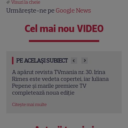
Visuri la cheie
Urmărește-ne pe
Google News
Cel mai nou VIDEO
PE ACELAȘI SUBIECT
a
Irina Rimes dezvăluie „arma” din noul
„O z
ana
sezon „Vocea României”. Butonul care
Rose
schimbă jocul: „L-am folosit cu plăcere”
culi
EXCLUSIV
Citeș
Citește mai multe