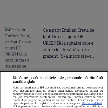
Ce a pățit Emilian Crețu, de
fapt. De ce a ajuns DE
URGENȚĂ la spital și care e
starea lui de sănătate în
prezent: "S-a întors și s-a..."
Nouă ne pasă ca datele tale personale să rămână
confidențiale
Noi și partenerii noștri
596
stocăm și/sau accesăm informații pe dispozitivul
dvs., precum identificatorii cookie unici pentru prelucrarea datelor cu
caracter personal. Puteți accepta sau gestiona preferințele dvs. făcând clic
Rezumat episodul 102 „O
mai jos, respectiv vă puteți opune utilizării unui interes legitim în orice
moment pe pagina cu politica de confidențialitate. Aceste alegeri vor fi
raportate partenerilor noștri și nu vă vor afecta navigarea.
Mai multe detalii
dragoste”, difuzat marți, 28
Noi si partenerii nostri (retelele de socializare si agentiile de publicitate