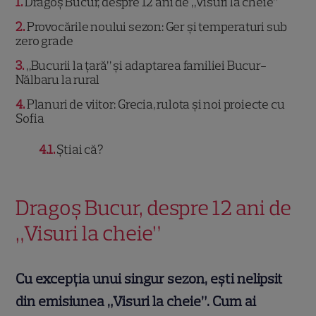
1
Dragoș Bucur, despre 12 ani de „Visuri la cheie”
2
Provocările noului sezon: Ger și temperaturi sub
zero grade
3
„Bucurii la țară” și adaptarea familiei Bucur-
Nălbaru la rural
4
Planuri de viitor: Grecia, rulota și noi proiecte cu
Sofia
4.1
Știai că?
Dragoș Bucur, despre 12 ani de
„Visuri la cheie”
Cu excepția unui singur sezon, ești nelipsit
din emisiunea „Visuri la cheie”. Cum ai