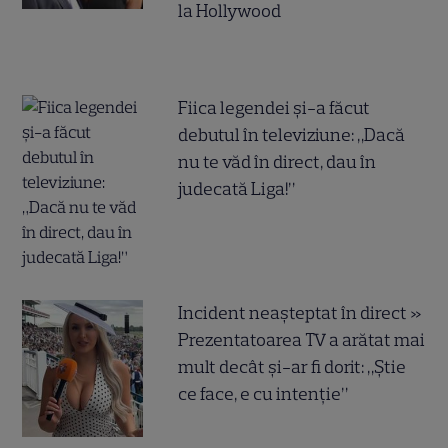
la Hollywood
Fiica legendei și-a făcut
debutul în televiziune: „Dacă
nu te văd în direct, dau în
judecată Liga!”
Incident neașteptat în direct »
Prezentatoarea TV a arătat mai
mult decât și-ar fi dorit: „Știe
ce face, e cu intenție”