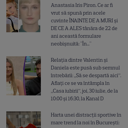
Anastasia Iris Piron. Ce ar fi
vrut să spună prin acele
cuvinte ÎNAINTE DE A MURI și
DE CE A ALES tânăra de 22 de
ani această formulare
neobișnuită: "În..."
Relația dintre Valentin și
Daniela este pusă sub semnul
întrebării: „Să se despartă aici”.
Aflați ce se va întâmpla în
„Casa iubirii”, joi, 30 iulie, de la
10:00 și 16:30, la Kanal D
Harta unei distracții sportive în
mare trend la noi în București: