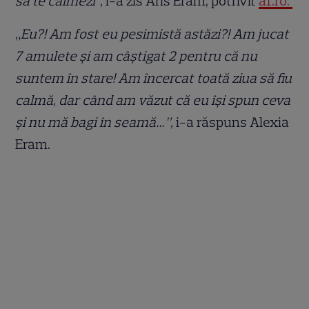
să te calmezi”
, i-a zis Aris Eram, potrivit
a1.ro.
„
Eu?! Am fost eu pesimistă astăzi?! Am jucat
7 amulete și am câștigat 2 pentru că nu
suntem în stare! Am încercat toată ziua să fiu
calmă, dar când am văzut că eu își spun ceva
și nu mă bagi în seamă…”,
i-a răspuns Alexia
Eram.