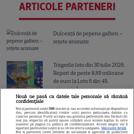
ARTICOLE PARTENERI
Dulceață de pepene galben –
rețete aromate
Tragerile loto din 30 iulie 2026.
Report de peste 8,89 milioane
de euro la Loto 6 din 49,
categoria I
Nouă ne pasă ca datele tale personale să rămână
confidențiale
Noi și partenerii noștri
596
stocăm și/sau accesăm informații pe dispozitivul
dvs., precum identificatorii cookie unici pentru prelucrarea datelor cu
De ce să nu arunci semințele
caracter personal. Puteți accepta sau gestiona preferințele dvs. făcând clic
mai jos, respectiv vă puteți opune utilizării unui interes legitim în orice
de la pepenele roșu – ce
moment pe pagina cu politica de confidențialitate. Aceste alegeri vor fi
raportate partenerilor noștri și nu vă vor afecta navigarea.
Mai multe detalii
beneficii au
Noi si partenerii nostri (retelele de socializare si agentiile de publicitate