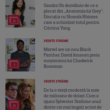
Sandra Oh dezvăluie de ce a
plecat din „Anatomia lui Grey”.
Discuția cu Shonda Rhimes
21
care a schimbat totul pentru
Cristina Yang
VEDETE STRĂINE
Marvel are un nou Black
Panther. David Jonsson preia
moștenirea lui Chadwick
3
Boseman
VEDETE STRĂINE
De la o viață modestă la sute
de milioane de dolari. Cum a
ajuns Sylvester Stallone unul
15
dintre cei mai bogați actori de