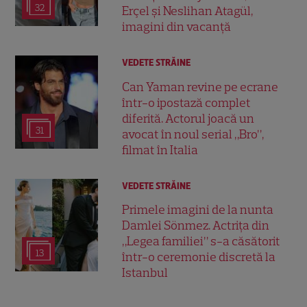
32
Erçel și Neslihan Atagül,
imagini din vacanță
VEDETE STRĂINE
Can Yaman revine pe ecrane
într-o ipostază complet
diferită. Actorul joacă un
31
avocat în noul serial „Bro”,
filmat în Italia
VEDETE STRĂINE
Primele imagini de la nunta
Damlei Sönmez. Actrița din
„Legea familiei” s-a căsătorit
13
într-o ceremonie discretă la
Istanbul