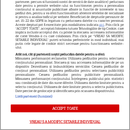
partenere, precum si furnizorii nostri de servicii de date analitice) prelucram
date pentru a permite website-ului sa functioneze, pentru a personaliza
continutul si anunturile publicitare afisate in functie de interesele si/sau
profilul dvs., pentru a va oferi functionalitati aferente retelelor de socializare
si pentru a analiza traficul pe website. Beneficiati de drepturile prevazute de
art. 15-22 din GDPR in legatura cu prelucrarea datelor cu caracter personal.
Aceste drepturi pot fi exercitate prin modalitatea indicata
aici
. Prin click pe
Ghidul udării corecte pe timp
“ACCEPT TOATE”, acceptati folosirea tuturor Tehnologiilor de tip Cookie, care
implica inclusiv acceptul dvs. cu privire la stocarea/accesarea informatiilor
de caniculă: când, cât şi cum
de catre Vendor-ii cu care colaboram. Prin click pe “VREAU SA MODIFIC
SETARILE INDIVIDUAL” puteti schimba preferintele in mod individual, mai
udăm plantele
putin cele legate de cookie strict necesare pentru functionarea website-
ului.
Atât noi, cât și partenerii noștri prelucrăm datele pentru a oferi:
Măsurarea performanței reclamelor. Utilizarea profilurilor pentru selectarea
conținutului personalizat. Stocarea și/sau accesarea informațiilor de pe un
dispozitiv. Dezvoltarea și îmbunătățirea serviciilor. Crearea profilurilor de
conținut personalizat. Utilizarea profilurilor pentru selectarea publicității
personalizate. Crearea profilurilor pentru publicitate personalizată.
Măsurarea performanței conținutului. Înțelegerea publicului prin statistici
ALTE ARTICOLE
sau combinații de date din surse diferite. Utilizarea datelor limitate pentru a
selecta conținutul. Utilizarea de date limitate pentru a selecta publicitatea.
Date precise de geolocație și identificarea prin scanarea dispozitivului.
INTERESANTE
Listă parteneri (furnizori)
ACCEPT TOATE
VEDETE STRĂINE
VREAU SA MODIFIC SETARILE INDIVIDUAL