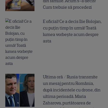
din familie. Acum s-a decis!
Cum trebuie să procedezi
E oficial! Ce a decis Ilie Bolojan,
cu puțin timp în urmă! Toată
lumea vorbește acum despre
asta
Ultima oră / Rusia transmite
un mesaj pentru România,
după incidentele cu drone, din
ultima perioadă. Maria
Zaharova, purtătoarea de