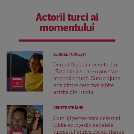
Actorii turci ai
momentului
SERIALE TURCEŞTI
Demet Özdemir, vedeta din
„Fata din vis”, are o poveste
impresionantă. Cum a ajuns
12
una dintre cele mai iubite
actrițe din Turcia
VEDETE STRĂINE
Cum își petrec vara cele mai
iubite actrițe din serialele
turcești. Fahriye Evcen, Hande