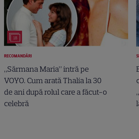
18
RECOMANDĂRI
S
„Sărmana Maria” intră pe
VOYO. Cum arată Thalía la 30
de ani după rolul care a făcut-o
celebră