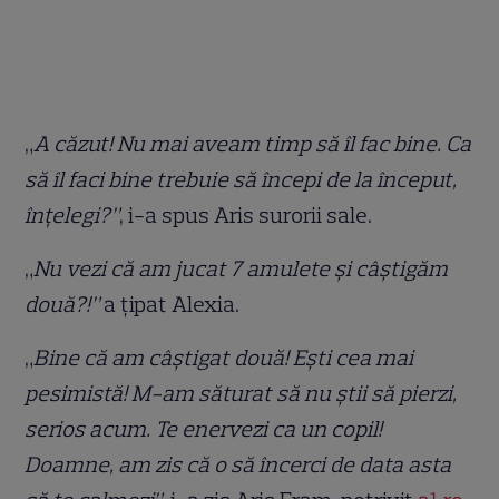
„
A căzut! Nu mai aveam timp să îl fac bine. Ca
să îl faci bine trebuie să începi de la început,
înțelegi?”
, i-a spus Aris surorii sale.
„
Nu vezi că am jucat 7 amulete și câștigăm
două?!”
a țipat Alexia.
„
Bine că am câștigat două! Ești cea mai
pesimistă! M-am săturat să nu știi să pierzi,
serios acum. Te enervezi ca un copil!
Doamne, am zis că o să încerci de data asta