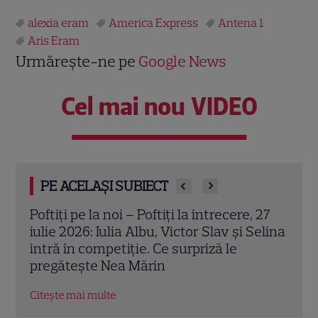
alexia eram
America Express
Antena 1
Aris Eram
Urmărește-ne pe
Google News
Cel mai nou VIDEO
PE ACELAȘI SUBIECT
 27
Andreea Esca, mesaj emoționant pentru
Top 
elina
Aris Eram, la 23 de ani! Replicile
istor
savuroase pe care i le spunea în
comp
adolescență
Citeș
Citește mai multe