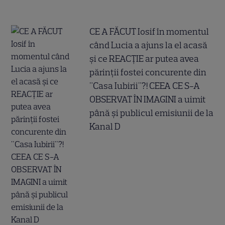
CE A FĂCUT Iosif în momentul
când Lucia a ajuns la el acasă
și ce REACȚIE ar putea avea
părinții fostei concurente din
"Casa Iubirii"?! CEEA CE S-A
OBSERVAT ÎN IMAGINI a uimit
până și publicul emisiunii de la
Kanal D