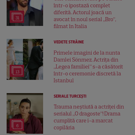
într-o ipostază complet
diferită. Actorul joacă un
31
avocat în noul serial „Bro”,
filmat în Italia
VEDETE STRĂINE
Primele imagini de la nunta
Damlei Sönmez. Actrița din
„Legea familiei” s-a căsătorit
13
într-o ceremonie discretă la
Istanbul
SERIALE TURCEŞTI
Trauma neștiută a actriței din
serialul „O dragoste”! Drama
cumplită care i-a marcat
6
copilăria