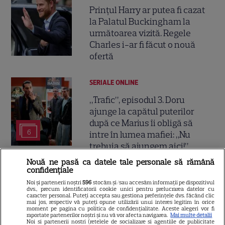
Prințul Harry ar putea fi cazat
la Palatul Buckingham la
următoarea vizită. Regele
Charles i-ar fi făcut o nouă
ofertă
SERIALE ONLINE
„Trafic”, episodul 3. Doru
ajunge la capătul puterilor
după ce Marius îi obligă să
6
intre în lumea mafiei: „Nu
trebuia să ajungem aici!”
Nouă ne pasă ca datele tale personale să rămână
confidențiale
VEDETE STRĂINE
Noi și partenerii noștri
596
stocăm și/sau accesăm informații pe dispozitivul
7 cupluri celebre care s-au
dvs., precum identificatorii cookie unici pentru prelucrarea datelor cu
caracter personal. Puteți accepta sau gestiona preferințele dvs. făcând clic
împăcat după scandaluri de
mai jos, respectiv vă puteți opune utilizării unui interes legitim în orice
moment pe pagina cu politica de confidențialitate. Aceste alegeri vor fi
infidelitate. Cine a rămas
raportate partenerilor noștri și nu vă vor afecta navigarea.
Mai multe detalii
Noi si partenerii nostri (retelele de socializare si agentiile de publicitate
7
împreună și cine a ajuns la