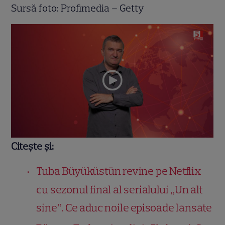
Sursă foto: Profimedia – Getty
Citește și:
Tuba Büyüküstün revine pe Netflix
cu sezonul final al serialului „Un alt
sine”. Ce aduc noile episoade lansate