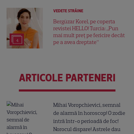
VEDETE STRĂINE
Bergüzar Korel, pe coperta
revistei HELLO! Turcia: „Pun
mai mult preț pe fericire decât
4
pe a avea dreptate”
ARTICOLE PARTENERI
Mihai Voropchievici, semnal
de alarmă în horoscop! O zodie
intră într-o perioadă de foc!
Norocul dispare! Astrele dau