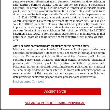
partenere, precum si furnizorii nostri de servicii de date analitice) prelucram
despărțire
date pentru a permite website-ului sa functioneze, pentru a personaliza
continutul si anunturile publicitare afisate in functie de interesele si/sau
profilul dvs., pentru a va oferi functionalitati aferente retelelor de socializare
si pentru a analiza traficul pe website. Beneficiati de drepturile prevazute de
art. 15-22 din GDPR in legatura cu prelucrarea datelor cu caracter personal.
Aceste drepturi pot fi exercitate prin modalitatea indicata
aici
. Prin click pe
“ACCEPT TOATE”, acceptati folosirea tuturor Tehnologiilor de tip Cookie, care
implica inclusiv acceptul dvs. cu privire la stocarea/accesarea informatiilor
Gest uriaș: iubita finalistului
de catre Vendor-ii cu care colaboram. Prin click pe “VREAU SA MODIFIC
SETARILE INDIVIDUAL” puteti schimba preferintele in mod individual, mai
argentinian a prezentat
putin cele legate de cookie strict necesare pentru functionarea website-
ului.
cadourile primite de la Lionel
Atât noi, cât și partenerii noștri prelucrăm datele pentru a oferi:
Messi
Măsurarea performanței reclamelor. Utilizarea profilurilor pentru selectarea
conținutului personalizat. Stocarea și/sau accesarea informațiilor de pe un
dispozitiv. Dezvoltarea și îmbunătățirea serviciilor. Crearea profilurilor de
conținut personalizat. Utilizarea profilurilor pentru selectarea publicității
personalizate. Crearea profilurilor pentru publicitate personalizată.
Măsurarea performanței conținutului. Înțelegerea publicului prin statistici
sau combinații de date din surse diferite. Utilizarea datelor limitate pentru a
selecta conținutul. Utilizarea de date limitate pentru a selecta publicitatea.
Date precise de geolocație și identificarea prin scanarea dispozitivului.
Celebra actriță a făcut
Listă parteneri (furnizori)
mărturisiri la 3 ani după
ACCEPT TOATE
divorțul de fotbalistul acuzat
de viol: „Am eșuat”
VREAU SA MODIFIC SETARILE INDIVIDUAL