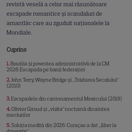
revistă veselă a celor mai răsunătoare
escapade romantice și scandaluri de
amantlâc care au zguduit naționalele la
Mondiale.
Cuprins
1
Brazilia și povestea administrativă de la CM
2026: Escapada pe banii federației
2
John Terry, Wayne Bridge și „Trădarea Secolului”
(2010)
3
Escapadele din cantonamentul Mexicului (2018)
4
Olivier Giroud și „vizita” nocturnă dinaintea
meciurilor
5
Soluția inedită din 2026: Curaçao a dat „liber la
dragoste”