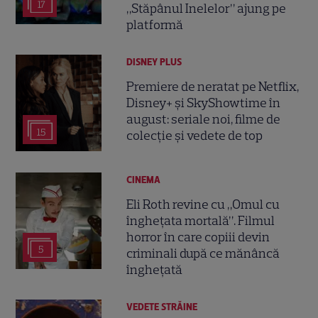
17
„Stăpânul Inelelor” ajung pe
platformă
DISNEY PLUS
Premiere de neratat pe Netflix,
Disney+ și SkyShowtime în
august: seriale noi, filme de
15
colecție și vedete de top
CINEMA
Eli Roth revine cu „Omul cu
înghețata mortală”. Filmul
horror în care copiii devin
5
criminali după ce mănâncă
înghețată
VEDETE STRĂINE