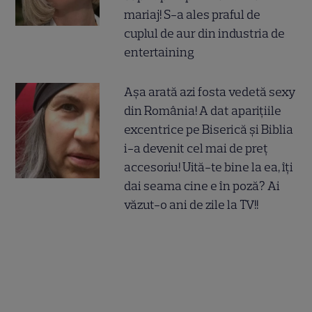
mariaj! S-a ales praful de
cuplul de aur din industria de
entertaining
Așa arată azi fosta vedetă sexy
din România! A dat aparițiile
excentrice pe Biserică și Biblia
i-a devenit cel mai de preț
accesoriu! Uită-te bine la ea, îți
dai seama cine e în poză? Ai
văzut-o ani de zile la TV!!