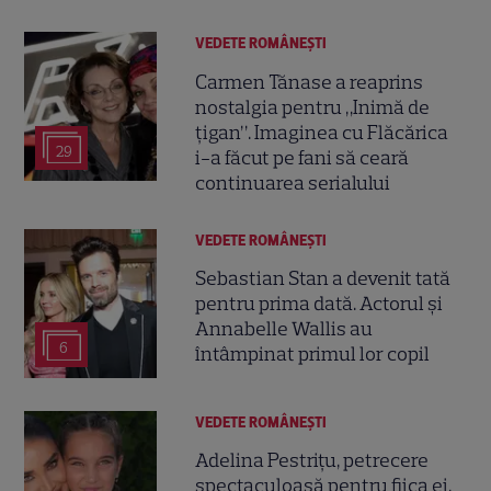
VEDETE ROMÂNEŞTI
Carmen Tănase a reaprins
nostalgia pentru „Inimă de
țigan”. Imaginea cu Flăcărica
29
i-a făcut pe fani să ceară
continuarea serialului
VEDETE ROMÂNEŞTI
Sebastian Stan a devenit tată
pentru prima dată. Actorul și
Annabelle Wallis au
6
întâmpinat primul lor copil
VEDETE ROMÂNEŞTI
Adelina Pestrițu, petrecere
spectaculoasă pentru fiica ei,