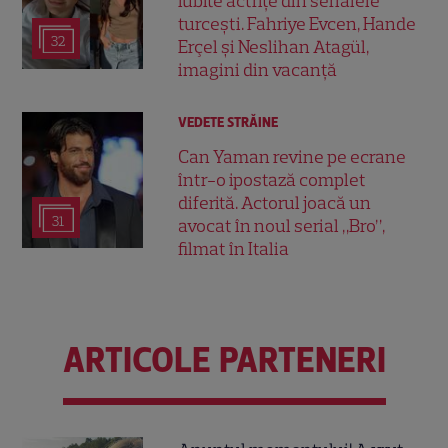
iubite actrițe din serialele
turcești. Fahriye Evcen, Hande
32
Erçel și Neslihan Atagül,
imagini din vacanță
VEDETE STRĂINE
Can Yaman revine pe ecrane
într-o ipostază complet
diferită. Actorul joacă un
31
avocat în noul serial „Bro”,
filmat în Italia
ARTICOLE PARTENERI