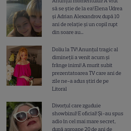
Anunțul momentului! A vrut
să se știe de la ea! Elena Udrea
și Adrian Alexandrov, după 10
ani de relație și un copil rupt
din soare au...
Doliu la TV! Anunțul tragic al
dimineții a venit acum și
frânge inimi! A murit subit
prezentatoarea TV care ani de
zile ne-a adus știri de pe
Litoral
Divorțul care zguduie
showbizul! E oficial! Și-au spus
adio în cel mai mare secret,
după aproape 20 de ani de