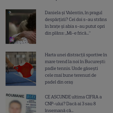
Daniela și Valentin, în pragul
despărțirii? Cei doi s-au strâns
în brațe și abia s-au putut opri
din plâns: „Mi-e frică...”
Harta unei distracții sportive în
mare trend la noi în București:
padle tennis. Unde găsești
cele mai bune terenuri de
padel din oraș
CE ASCUNDE ultima CIFRA a
CNP-ului? Dacă ai 3 sau 8
însemană că...