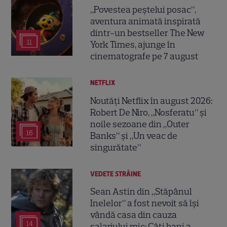
„Povestea peștelui posac”,
aventura animată inspirată
dintr-un bestseller The New
11
York Times, ajunge în
cinematografe pe 7 august
NETFLIX
Noutăți Netflix în august 2026:
Robert De Niro, „Nosferatu” și
noile sezoane din „Outer
16
Banks” și „Un veac de
singurătate”
VEDETE STRĂINE
Sean Astin din „Stăpânul
Inelelor” a fost nevoit să își
vândă casa din cauza
14
salariului mic: Câți bani a