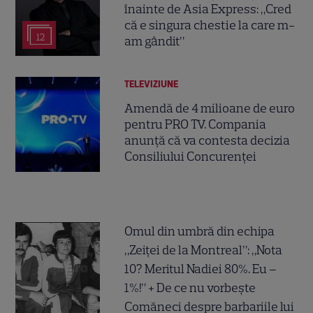
înainte de Asia Express: „Cred
că e singura chestie la care m-
12
am gândit”
TELEVIZIUNE
Amendă de 4 milioane de euro
pentru PRO TV. Compania
anunță că va contesta decizia
Consiliului Concurenței
Omul din umbră din echipa
„Zeiței de la Montreal”: „Nota
10? Meritul Nadiei 80%. Eu –
1%!” + De ce nu vorbește
Comăneci despre barbariile lui