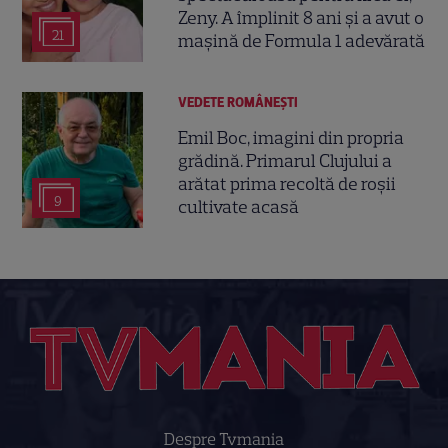
Zeny. A împlinit 8 ani și a avut o
21
mașină de Formula 1 adevărată
VEDETE ROMÂNEŞTI
Emil Boc, imagini din propria
grădină. Primarul Clujului a
arătat prima recoltă de roșii
9
cultivate acasă
Despre Tvmania