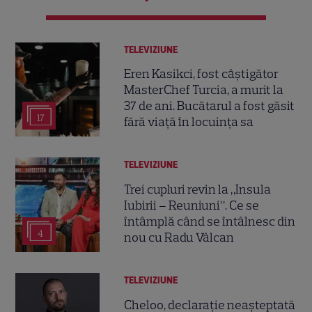
TELEVIZIUNE
Eren Kasikci, fost câștigător
MasterChef Turcia, a murit la
37 de ani. Bucătarul a fost găsit
17
fără viață în locuința sa
TELEVIZIUNE
Trei cupluri revin la „Insula
Iubirii – Reuniuni”. Ce se
întâmplă când se întâlnesc din
4
nou cu Radu Vâlcan
TELEVIZIUNE
Cheloo, declarație neașteptată