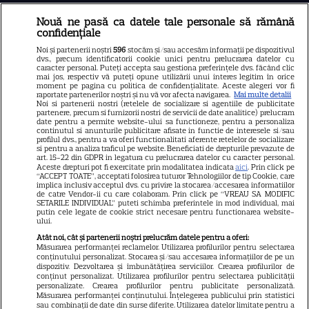
Nouă ne pasă ca datele tale personale să rămână
Libertatea
confidențiale
Libertatea pentru femei
Noi și partenerii noștri
596
stocăm și/sau accesăm informații pe dispozitivul
dvs., precum identificatorii cookie unici pentru prelucrarea datelor cu
GSP
caracter personal. Puteți accepta sau gestiona preferințele dvs. făcând clic
mai jos, respectiv vă puteți opune utilizării unui interes legitim în orice
Știri mondene
moment pe pagina cu politica de confidențialitate. Aceste alegeri vor fi
raportate partenerilor noștri și nu vă vor afecta navigarea.
Mai multe detalii
Noi si partenerii nostri (retelele de socializare si agentiile de publicitate
Avantaje
partenere, precum si furnizorii nostri de servicii de date analitice) prelucram
date pentru a permite website-ului sa functioneze, pentru a personaliza
Elle
continutul si anunturile publicitare afisate in functie de interesele si/sau
profilul dvs., pentru a va oferi functionalitati aferente retelelor de socializare
Unica
si pentru a analiza traficul pe website. Beneficiati de drepturile prevazute de
art. 15-22 din GDPR in legatura cu prelucrarea datelor cu caracter personal.
Retete practice
Aceste drepturi pot fi exercitate prin modalitatea indicata
aici
. Prin click pe
“ACCEPT TOATE”, acceptati folosirea tuturor Tehnologiilor de tip Cookie, care
implica inclusiv acceptul dvs. cu privire la stocarea/accesarea informatiilor
de catre Vendor-ii cu care colaboram. Prin click pe “VREAU SA MODIFIC
SETARILE INDIVIDUAL” puteti schimba preferintele in mod individual, mai
URMĂREȘTE-NE PE
putin cele legate de cookie strict necesare pentru functionarea website-
ului.
Atât noi, cât și partenerii noștri prelucrăm datele pentru a oferi:
Măsurarea performanței reclamelor. Utilizarea profilurilor pentru selectarea
conținutului personalizat. Stocarea și/sau accesarea informațiilor de pe un
dispozitiv. Dezvoltarea și îmbunătățirea serviciilor. Crearea profilurilor de
conținut personalizat. Utilizarea profilurilor pentru selectarea publicității
Copyright
2026
Ringier Romania – Toate Drepturile rezervate
personalizate. Crearea profilurilor pentru publicitate personalizată.
Măsurarea performanței conținutului. Înțelegerea publicului prin statistici
sau combinații de date din surse diferite. Utilizarea datelor limitate pentru a