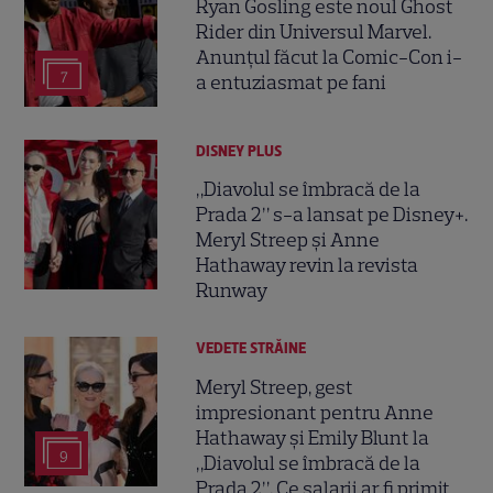
Ryan Gosling este noul Ghost
Rider din Universul Marvel.
Anunțul făcut la Comic-Con i-
7
a entuziasmat pe fani
DISNEY PLUS
„Diavolul se îmbracă de la
Prada 2” s-a lansat pe Disney+.
Meryl Streep și Anne
Hathaway revin la revista
Runway
VEDETE STRĂINE
Meryl Streep, gest
impresionant pentru Anne
Hathaway și Emily Blunt la
9
„Diavolul se îmbracă de la
Prada 2”. Ce salarii ar fi primit