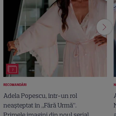
7
RECOMANDĂRI
N
Adela Popescu, într-un rol
neașteptat în „Fără Urmă”.
Primele imagini din noul serial