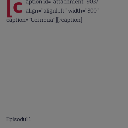
[c
aption id="attachment_9037"
align="alignleft" width="300"
caption="Cei nouă"]
[/caption]
Episodul 1