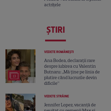
actrițele
ŞTIRI
VEDETE ROMÂNEŞTI
Ana Bodea, declarații rare
despre iubirea cu Valentin
Butnaru: „Mă ține pe linia de
13
plutire când lucrurile devin
dificile”
VEDETE STRĂINE
Jennifer Lopez, vacanță de
neuitat cu gemenii Max și