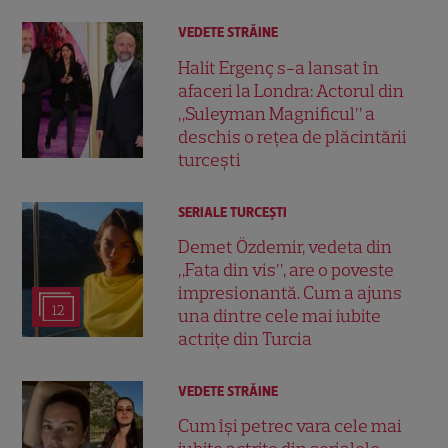
VEDETE STRĂINE
Halit Ergenç s-a lansat în
afaceri la Londra: Actorul din
„Suleyman Magnificul” a
deschis o rețea de plăcintării
turcești
SERIALE TURCEŞTI
Demet Özdemir, vedeta din
„Fata din vis”, are o poveste
impresionantă. Cum a ajuns
12
una dintre cele mai iubite
actrițe din Turcia
VEDETE STRĂINE
Cum își petrec vara cele mai