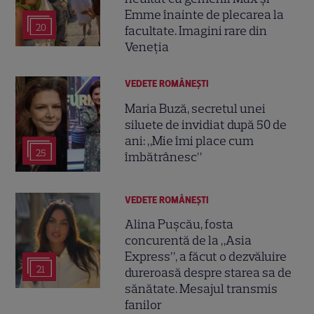
Emme înainte de plecarea la
20
facultate. Imagini rare din
Veneția
VEDETE ROMÂNEŞTI
Maria Buză, secretul unei
siluete de invidiat după 50 de
ani: „Mie îmi place cum
25
îmbătrânesc”
VEDETE ROMÂNEŞTI
Alina Pușcău, fosta
concurentă de la „Asia
Express”, a făcut o dezvăluire
21
dureroasă despre starea sa de
sănătate. Mesajul transmis
fanilor