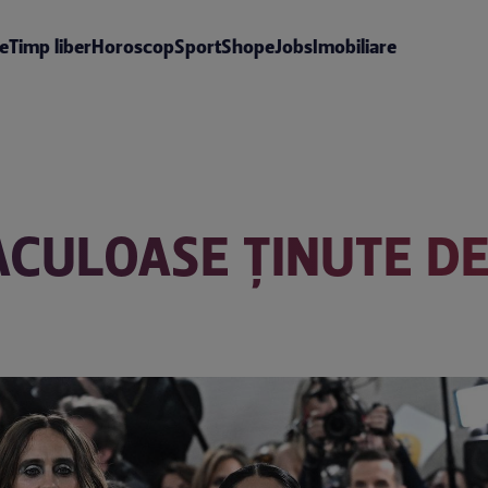
te
Timp liber
Horoscop
Sport
Shop
eJobs
Imobiliare
ACULOASE ȚINUTE D