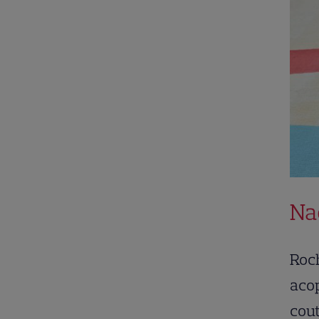
Na
Roch
acop
cou