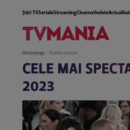
Știri TV
Seriale
Streaming
Cinema
Vedete
Actualita
Homepage
/
Vedete străine
CELE MAI SPECT
2023