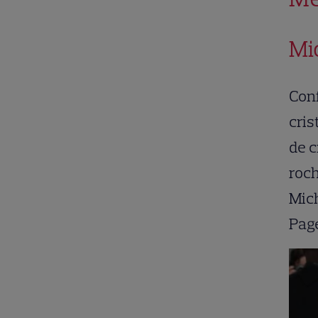
Mi
Conf
cris
de c
roch
Mich
Page