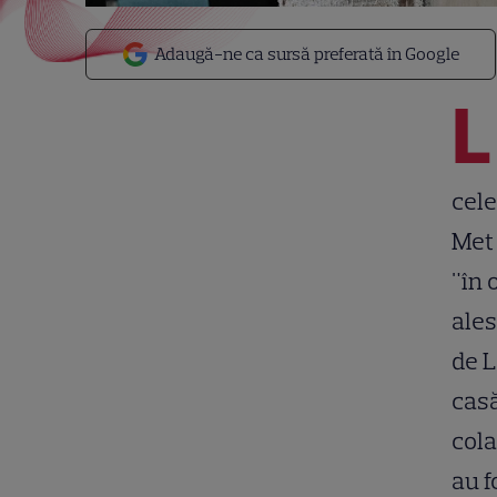
Adaugă-ne ca sursă preferată în Google
L
cele
Met 
"în 
ales
de L
casă
cola
au f