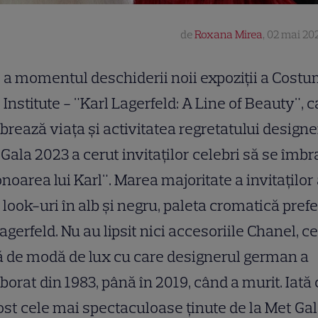
de
Roxana Mirea
,
02 mai 202
a momentul deschiderii noii expoziții a Cost
Institute - "Karl Lagerfeld: A Line of Beauty", c
brează viața și activitatea regretatului designe
Gala 2023 a cerut invitaților celebri să se îmb
onoarea lui Karl". Marea majoritate a invitaților
 look-uri în alb și negru, paleta cromatică pref
agerfeld. Nu au lipsit nici accesoriile Chanel, c
 de modă de lux cu care designerul german a
borat din 1983, până în 2019, când a murit. Iată
ost cele mai spectaculoase ținute de la Met Ga