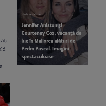
Vedete străine
Jennifer Aniston și
Courteney Cox, vacanță de
rate
lux în Mallorca alături de
Pedro Pascal. Imagini
ld,
spectaculoase
ie