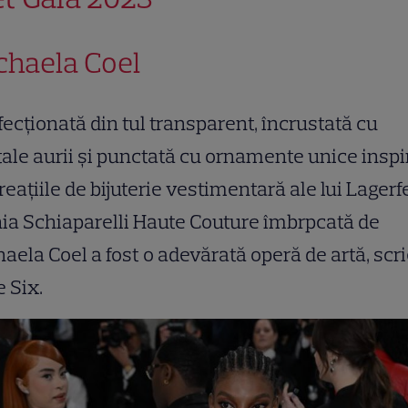
chaela Coel
ecționată din tul transparent, încrustată cu
tale aurii și punctată cu ornamente unice inspi
reațiile de bijuterie vestimentară ale lui Lagerfe
ia Schiaparelli Haute Couture îmbrpcată de
aela Coel a fost o adevărată operă de artă, scr
 Six.