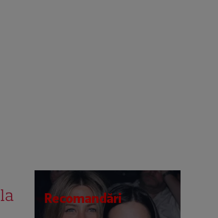
la
Recomandări