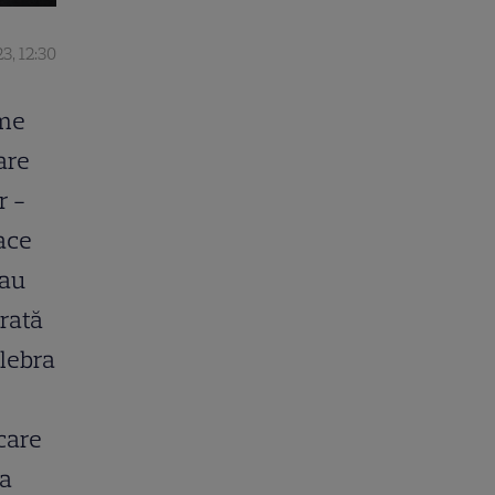
3, 12:30
ume
are
r -
race
 au
erată
elebra
 care
la