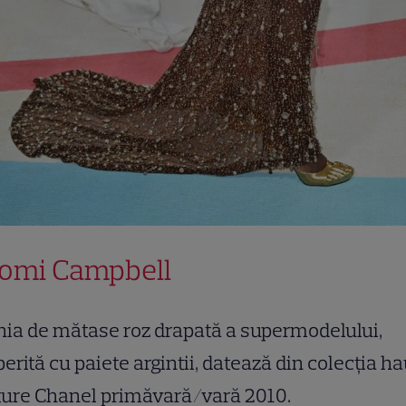
omi Campbell
ia de mătase roz drapată a supermodelului,
erită cu paiete argintii, datează din colecția h
ture Chanel primăvară/vară 2010.