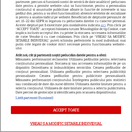
partenere, precum si furnizorii nostri de servicii de date analitice) prelucram
date pentru a permite website-ului sa functioneze, pentru a personaliza
continutul si anunturile publicitare afisate in functie de interesele si/sau
profilul dvs., pentru a va oferi functionalitati aferente retelelor de socializare
ARTICOLE PARTENERI
si pentru a analiza traficul pe website. Beneficiati de drepturile prevazute de
art. 15-22 din GDPR in legatura cu prelucrarea datelor cu caracter personal.
Aceste drepturi pot fi exercitate prin modalitatea indicata
aici
. Prin click pe
“ACCEPT TOATE”, acceptati folosirea tuturor Tehnologiilor de tip Cookie, care
implica inclusiv acceptul dvs. cu privire la stocarea/accesarea informatiilor
de catre Vendor-ii cu care colaboram. Prin click pe “VREAU SA MODIFIC
SETARILE INDIVIDUAL” puteti schimba preferintele in mod individual, mai
Câte calorii are pepenele
putin cele legate de cookie strict necesare pentru functionarea website-
ului.
galben – beneficii și
Atât noi, cât și partenerii noștri prelucrăm datele pentru a oferi:
Măsurarea performanței reclamelor. Utilizarea profilurilor pentru selectarea
contraindicații
conținutului personalizat. Stocarea și/sau accesarea informațiilor de pe un
dispozitiv. Dezvoltarea și îmbunătățirea serviciilor. Crearea profilurilor de
conținut personalizat. Utilizarea profilurilor pentru selectarea publicității
personalizate. Crearea profilurilor pentru publicitate personalizată.
Măsurarea performanței conținutului. Înțelegerea publicului prin statistici
sau combinații de date din surse diferite. Utilizarea datelor limitate pentru a
selecta conținutul. Utilizarea de date limitate pentru a selecta publicitatea.
Luna plină din 29 iulie
Date precise de geolocație și identificarea prin scanarea dispozitivului.
deschide un nou capitol. Este
Listă parteneri (furnizori)
momentul astral care îți poate
ACCEPT TOATE
schimba direcția vieții
VREAU SA MODIFIC SETARILE INDIVIDUAL