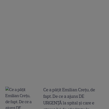
Ce a pățit Emilian Crețu, de
fapt. De ce a ajuns DE
URGENȚĂ la spital și care e