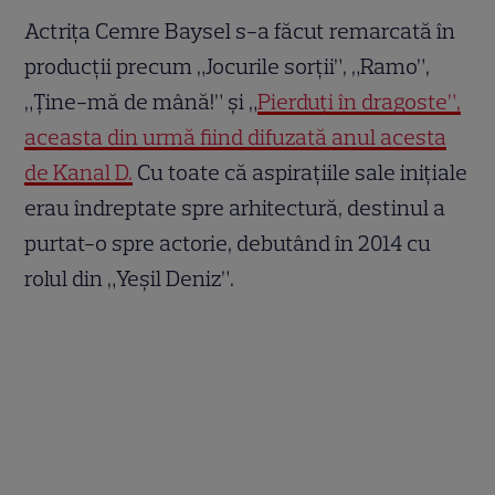
Actrița Cemre Baysel s-a făcut remarcată în
producții precum „Jocurile sorții”, „Ramo”,
„Ține-mă de mână!” și „
Pierduți în dragoste”,
aceasta din urmă fiind difuzată anul acesta
de Kanal D.
Cu toate că aspirațiile sale inițiale
erau îndreptate spre arhitectură, destinul a
purtat-o spre actorie, debutând în 2014 cu
rolul din „Yeşil Deniz”.