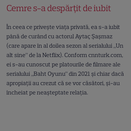
Cemre s-a despărțit de iubit
În ceea ce privește viața privată, ea s-a iubit
până de curând cu actorul Aytaç Şaşmaz
(care apare în al doilea sezon al serialului „Un
alt sine” de la Netflix). Conform cnnturk.com,
ei s-au cunoscut pe platourile de filmare ale
serialului „Baht Oyunu” din 2021 și chiar dacă
apropiații au crezut că se vor căsători, și-au
încheiat pe neașteptate relația.