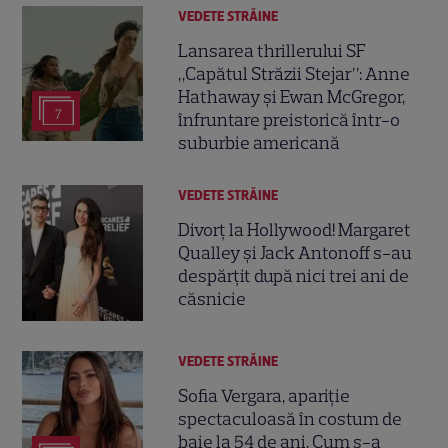
VEDETE STRĂINE
Lansarea thrillerului SF
„Capătul Străzii Stejar”: Anne
Hathaway și Ewan McGregor,
7
înfruntare preistorică într-o
suburbie americană
VEDETE STRĂINE
Divorț la Hollywood! Margaret
Qualley și Jack Antonoff s-au
despărțit după nici trei ani de
căsnicie
VEDETE STRĂINE
Sofia Vergara, apariție
spectaculoasă în costum de
baie la 54 de ani. Cum s-a