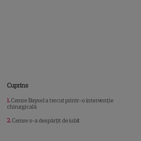
Cuprins
1
Cemre Baysel a trecut printr-o intervenție
chirurgicală
2
Cemre s-a despărțit de iubit