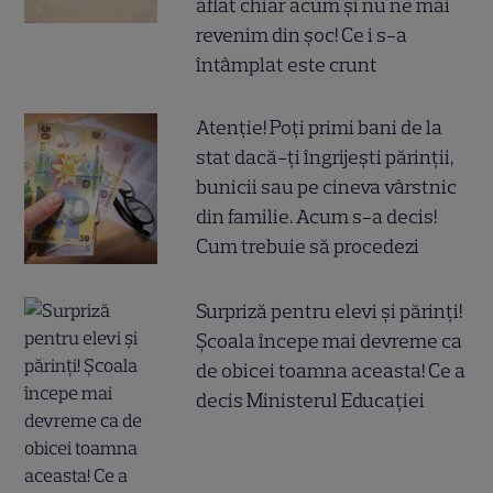
aflat chiar acum și nu ne mai
revenim din șoc! Ce i s-a
întâmplat este crunt
Atenție! Poți primi bani de la
stat dacă-ți îngrijești părinții,
bunicii sau pe cineva vârstnic
din familie. Acum s-a decis!
Cum trebuie să procedezi
Surpriză pentru elevi și părinți!
Școala începe mai devreme ca
de obicei toamna aceasta! Ce a
decis Ministerul Educației