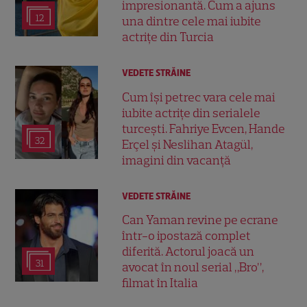
impresionantă. Cum a ajuns
12
una dintre cele mai iubite
actrițe din Turcia
VEDETE STRĂINE
Cum își petrec vara cele mai
iubite actrițe din serialele
turcești. Fahriye Evcen, Hande
32
Erçel și Neslihan Atagül,
imagini din vacanță
VEDETE STRĂINE
Can Yaman revine pe ecrane
într-o ipostază complet
diferită. Actorul joacă un
31
avocat în noul serial „Bro”,
filmat în Italia