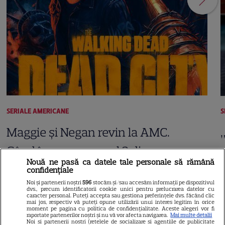
SERIALE AMERICANE
S
Maggie și Negan revin la AMC.
Când începe sezonul 3 din
Nouă ne pasă ca datele tale personale să rămână
„The Walking Dead: Dead City”
confidențiale
Noi și partenerii noștri
596
stocăm și/sau accesăm informații pe dispozitivul
dvs., precum identificatorii cookie unici pentru prelucrarea datelor cu
caracter personal. Puteți accepta sau gestiona preferințele dvs. făcând clic
mai jos, respectiv vă puteți opune utilizării unui interes legitim în orice
moment pe pagina cu politica de confidențialitate. Aceste alegeri vor fi
raportate partenerilor noștri și nu vă vor afecta navigarea.
Mai multe detalii
Noi si partenerii nostri (retelele de socializare si agentiile de publicitate