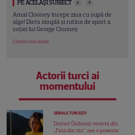
PE ACELAȘI SUBIECT
e
Tom Holland, decizie radicală pentru
Scar
a
noul său film! Ce promisiune a făcut
Thom
actorul după momentele virale în care a
în „
făcut senzație prin dans
film
Citește mai multe
Citeș
Actorii turci ai
momentului
SERIALE TURCEŞTI
Demet Özdemir, vedeta din
„Fata din vis”, are o poveste