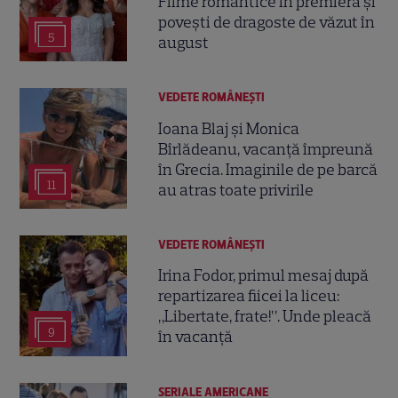
Filme romantice în premieră și
povești de dragoste de văzut în
5
august
VEDETE ROMÂNEŞTI
Ioana Blaj și Monica
Bîrlădeanu, vacanță împreună
în Grecia. Imaginile de pe barcă
11
au atras toate privirile
VEDETE ROMÂNEŞTI
Irina Fodor, primul mesaj după
repartizarea fiicei la liceu:
„Libertate, frate!”. Unde pleacă
9
în vacanță
SERIALE AMERICANE