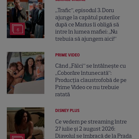
„Trafic”, episodul 3. Doru
ajunge la capătul puterilor
după ce Marius îi obligă să
6
intre în lumea mafiei: „Nu
trebuia să ajungem aici!”
PRIME VIDEO
Când „Fălci” se întâlnește cu
„Coborâre întunecată”:
Producția claustrofobă de pe
Prime Video ce nu trebuie
ratată
DISNEY PLUS
Ce vedem pe streaming între
27 iulie și 2 august 2026:
Diavolul se îmbracă de la Prada