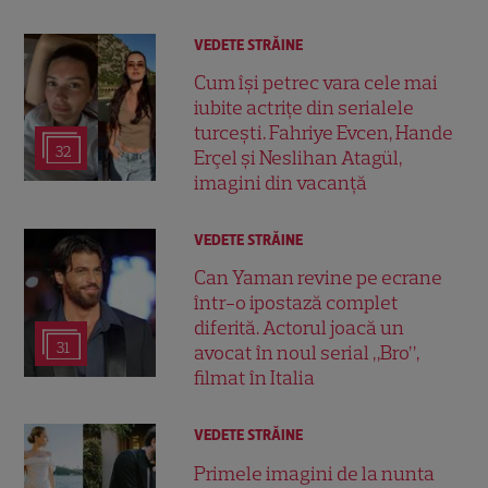
VEDETE STRĂINE
Cum își petrec vara cele mai
iubite actrițe din serialele
turcești. Fahriye Evcen, Hande
32
Erçel și Neslihan Atagül,
imagini din vacanță
VEDETE STRĂINE
Can Yaman revine pe ecrane
într-o ipostază complet
diferită. Actorul joacă un
31
avocat în noul serial „Bro”,
filmat în Italia
VEDETE STRĂINE
Primele imagini de la nunta