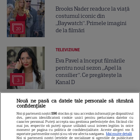
Brooks Nader readuce la viață
costumul iconic din
„Baywatch”. Primele imagini
20
de la filmări
TELEVIZIUNE
Eva Pavel a început filmările
pentru noul sezon „Apel la
consilier”. Ce pregătește la
3
Kanal D
Nouă ne pasă ca datele tale personale să rămână
VEDETE STRĂINE
confidențiale
Suri Cruise nu mai folosește
Noi și partenerii noștri
596
stocăm și/sau accesăm informații pe dispozitivul
dvs., precum identificatorii cookie unici pentru prelucrarea datelor cu
numele lui Tom Cruise.
caracter personal. Puteți accepta sau gestiona preferințele dvs. făcând clic
mai jos, respectiv vă puteți opune utilizării unui interes legitim în orice
Alegerea făcută în onoarea lui
moment pe pagina cu politica de confidențialitate. Aceste alegeri vor fi
Katie Holmes
raportate partenerilor noștri și nu vă vor afecta navigarea.
Mai multe detalii
Noi si partenerii nostri (retelele de socializare si agentiile de publicitate