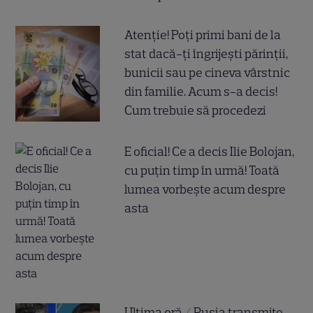
Atenție! Poți primi bani de la
stat dacă-ți îngrijești părinții,
bunicii sau pe cineva vârstnic
din familie. Acum s-a decis!
Cum trebuie să procedezi
E oficial! Ce a decis Ilie Bolojan,
cu puțin timp în urmă! Toată
lumea vorbește acum despre
asta
Ultima oră / Rusia transmite