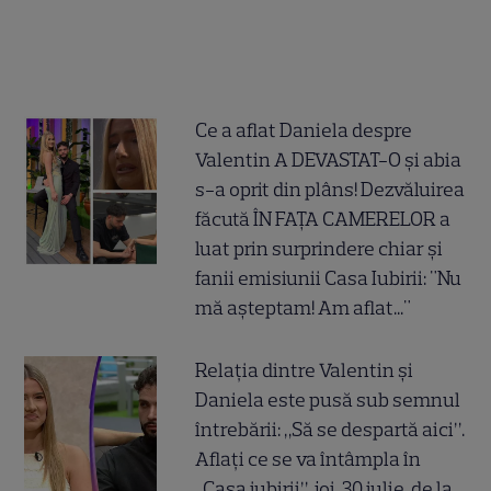
Ce a aflat Daniela despre
Valentin A DEVASTAT-O și abia
s-a oprit din plâns! Dezvăluirea
făcută ÎN FAȚA CAMERELOR a
luat prin surprindere chiar și
fanii emisiunii Casa Iubirii: "Nu
mă așteptam! Am aflat..."
Relația dintre Valentin și
Daniela este pusă sub semnul
întrebării: „Să se despartă aici”.
Aflați ce se va întâmpla în
„Casa iubirii”, joi, 30 iulie, de la