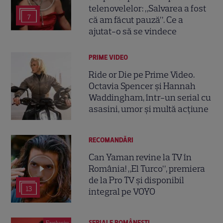
telenovelelor: „Salvarea a fost
7
că am făcut pauză”. Ce a
ajutat-o să se vindece
PRIME VIDEO
Ride or Die pe Prime Video.
Octavia Spencer și Hannah
Waddingham, într-un serial cu
asasini, umor și multă acțiune
RECOMANDĂRI
Can Yaman revine la TV în
România! „El Turco”, premiera
de la Pro TV și disponibil
13
integral pe VOYO
SERIALE ROMÂNEŞTI
Exclusiv