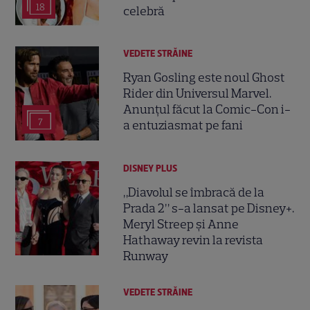
18
celebră
VEDETE STRĂINE
Ryan Gosling este noul Ghost
Rider din Universul Marvel.
Anunțul făcut la Comic-Con i-
7
a entuziasmat pe fani
DISNEY PLUS
„Diavolul se îmbracă de la
Prada 2” s-a lansat pe Disney+.
Meryl Streep și Anne
Hathaway revin la revista
Runway
VEDETE STRĂINE