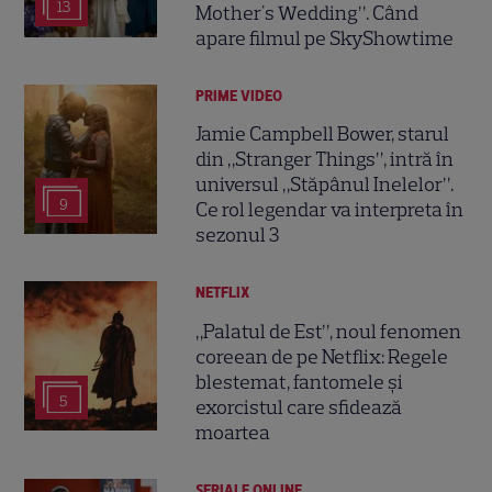
13
Mother's Wedding”. Când
apare filmul pe SkyShowtime
PRIME VIDEO
Jamie Campbell Bower, starul
din „Stranger Things”, intră în
universul „Stăpânul Inelelor”.
9
Ce rol legendar va interpreta în
sezonul 3
NETFLIX
„Palatul de Est”, noul fenomen
coreean de pe Netflix: Regele
blestemat, fantomele și
5
exorcistul care sfidează
moartea
SERIALE ONLINE