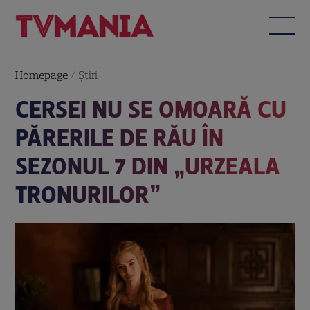
Homepage
/
Știri
CERSEI NU SE OMOARĂ CU
PĂRERILE DE RĂU ÎN
SEZONUL 7 DIN „URZEALA
TRONURILOR”