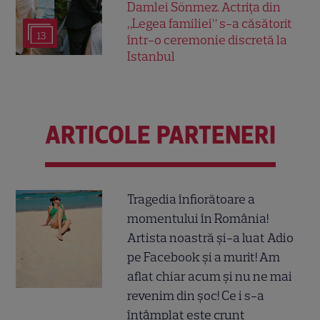
Damlei Sönmez. Actrița din
„Legea familiei” s-a căsătorit
13
într-o ceremonie discretă la
Istanbul
ARTICOLE PARTENERI
Tragedia înfiorătoare a
momentului în România!
Artista noastră și-a luat Adio
pe Facebook și a murit! Am
aflat chiar acum și nu ne mai
revenim din șoc! Ce i s-a
întâmplat este crunt