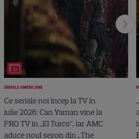
13
SERIALE AMERICANE
R
Ce seriale noi încep la TV în
iulie 2026: Can Yaman vine la
PRO TV în „El Turco”, iar AMC
aduce noul sezon din „The