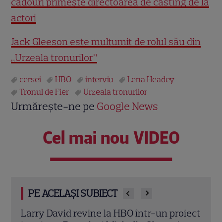
cadouri primește directoarea de casting de la
actori
Jack Gleeson este mulțumit de rolul său din
„Urzeala tronurilor”
cersei
HBO
interviu
Lena Headey
Tronul de Fier
Urzeala tronurilor
Urmărește-ne pe
Google News
Cel mai nou VIDEO
PE ACELAȘI SUBIECT
oiect
Milioane de români vor fi cu ochii pe
Seri