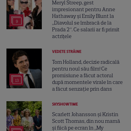
Meryl Streep, gest
impresionant pentru Anne
Hathaway și Emily Blunt la
9
„Diavolul se îmbracă de la
Prada 2”. Ce salarii ar fi primit
actrițele
VEDETE STRĂINE
Tom Holland, decizie radicală
pentru noul său film! Ce
promisiune a făcut actorul
13
după momentele virale în care
a făcut senzație prin dans
SKYSHOWTIME
Scarlett Johansson și Kristin
Scott Thomas, din nou mamă
și fiică pe ecran în „My