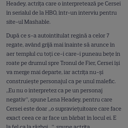
Headey, actrița care o interpretează pe Cersei
în serialul de la HBO, într-un interviu pentru
site-ul Mashable.
După ce s-a autointitulat regină a celor 7
regate, având grijă mai înainte să arunce în
aer templul cu toți ce-i care-i puneau bețe în
roate pe drumul spre Tronul de Fier, Cersei își
va merge mai departe, iar actrița nu-și
construiește personajul ca pe unul malefic.
„Eu nu o interpretez ca pe un personaj
negativ”, spune Lena Headey, pentru care
Cersei este doar „o supraviețuitoare care face
exact ceea ce ar face un bărbat în locul ei. E
la fel ca la război…”, spune actrița.