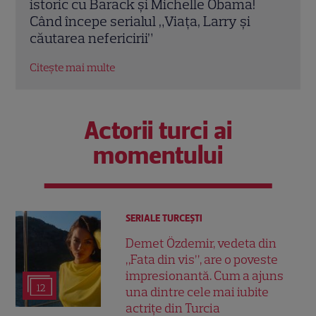
ecrane! Ghidul producțiilor de neratat în
HBO 
weekend: de la Antena 1 și HBO, până la
Citeș
postul Acasă
Citește mai multe
Actorii turci ai
momentului
SERIALE TURCEŞTI
Demet Özdemir, vedeta din
„Fata din vis”, are o poveste
impresionantă. Cum a ajuns
12
una dintre cele mai iubite
actrițe din Turcia