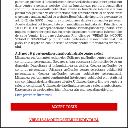
partenere, precum si furnizorii nostri de servicii de date analitice) prelucram
date pentru a permite website-ului sa functioneze, pentru a personaliza
continutul si anunturile publicitare afisate in functie de interesele si/sau
VEDETE STRĂINE
profilul dvs., pentru a va oferi functionalitati aferente retelelor de socializare
si pentru a analiza traficul pe website. Beneficiati de drepturile prevazute de
art. 15-22 din GDPR in legatura cu prelucrarea datelor cu caracter personal.
Amal Clooney începe ziua cu
Aceste drepturi pot fi exercitate prin modalitatea indicata
aici
. Prin click pe
supă de alge! Dieta simplă și
“ACCEPT TOATE”, acceptati folosirea tuturor Tehnologiilor de tip Cookie, care
implica inclusiv acceptul dvs. cu privire la stocarea/accesarea informatiilor
rutina de sport a soției lui
de catre Vendor-ii cu care colaboram. Prin click pe “VREAU SA MODIFIC
SETARILE INDIVIDUAL” puteti schimba preferintele in mod individual, mai
17
George Clooney
putin cele legate de cookie strict necesare pentru functionarea website-
ului.
Atât noi, cât și partenerii noștri prelucrăm datele pentru a oferi:
Măsurarea performanței reclamelor. Utilizarea profilurilor pentru selectarea
conținutului personalizat. Stocarea și/sau accesarea informațiilor de pe un
dispozitiv. Dezvoltarea și îmbunătățirea serviciilor. Crearea profilurilor de
conținut personalizat. Utilizarea profilurilor pentru selectarea publicității
personalizate. Crearea profilurilor pentru publicitate personalizată.
Măsurarea performanței conținutului. Înțelegerea publicului prin statistici
sau combinații de date din surse diferite. Utilizarea datelor limitate pentru a
selecta conținutul. Utilizarea de date limitate pentru a selecta publicitatea.
Date precise de geolocație și identificarea prin scanarea dispozitivului.
Listă parteneri (furnizori)
ACCEPT TOATE
Despre Tvmania
Contact
VREAU SA MODIFIC SETARILE INDIVIDUAL
Contacte televiziuni