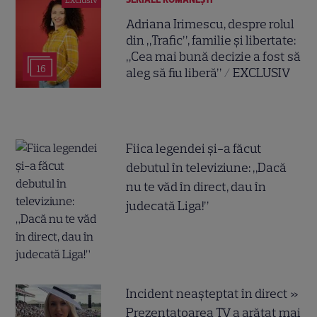
Adriana Irimescu, despre rolul
din „Trafic”, familie și libertate:
„Cea mai bună decizie a fost să
16
aleg să fiu liberă” / EXCLUSIV
Fiica legendei și-a făcut
debutul în televiziune: „Dacă
nu te văd în direct, dau în
judecată Liga!”
Incident neașteptat în direct »
Prezentatoarea TV a arătat mai