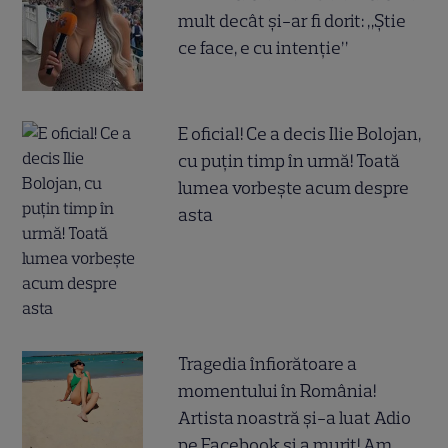
mult decât și-ar fi dorit: „Știe
ce face, e cu intenție”
E oficial! Ce a decis Ilie Bolojan,
cu puțin timp în urmă! Toată
lumea vorbește acum despre
asta
Tragedia înfiorătoare a
momentului în România!
Artista noastră și-a luat Adio
pe Facebook și a murit! Am