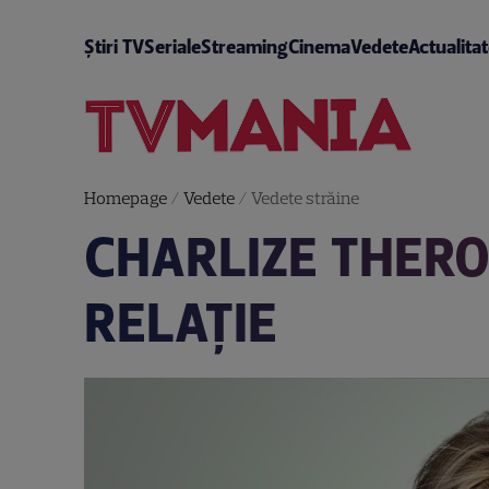
Știri TV
Seriale
Streaming
Cinema
Vedete
Actualita
Homepage
/
Vedete
/
Vedete străine
CHARLIZE THERO
RELAȚIE