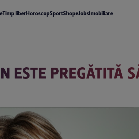
te
Timp liber
Horoscop
Sport
Shop
eJobs
Imobiliare
N ESTE PREGĂTITĂ S