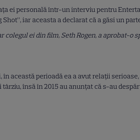
 viața ei personală într-un interviu pentru Ent
 Shot”, iar aceasta a declarat că a găsi un par
r colegul ei din film, Seth Rogen, a aprobat-o s
i, în această perioadă ea a avut relații serioase
i târziu, însă în 2015 au anunțat că s-au despărț