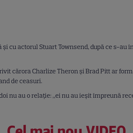
ă și cu actorul Stuart Townsend, după ce s-au în
rivit cărora Charlize Theron și Brad Pitt ar form
and de ceasuri.
oi nu au o relație: „ei nu au ieșit împreună rec
Cel mai nou VIDEO