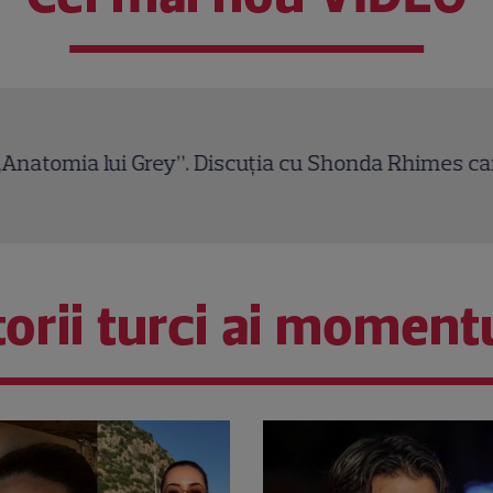
a lui Grey”. Discuția cu Shonda Rhimes care a schi
orii turci ai moment