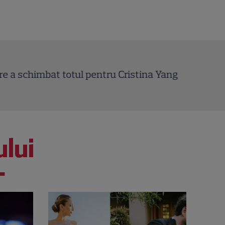
mbat totul pentru Cristina Yang
Ma
Ci
ului