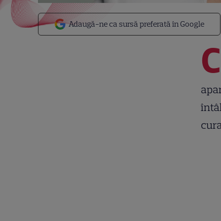
Adaugă-ne ca sursă preferată în Google
C
apar
întâ
cura