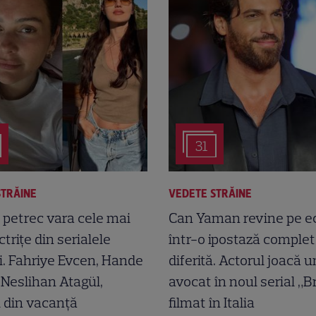
31
STRĂINE
VEDETE STRĂINE
 petrec vara cele mai
Can Yaman revine pe e
ctrițe din serialele
într-o ipostază complet
i. Fahriye Evcen, Hande
diferită. Actorul joacă u
i Neslihan Atagül,
avocat în noul serial „Br
 din vacanță
filmat în Italia