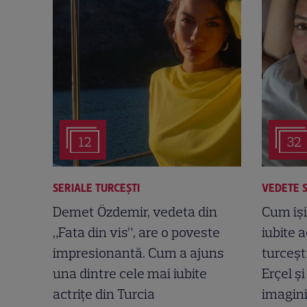
12
32
SERIALE TURCEŞTI
VEDETE 
Demet Özdemir, vedeta din
Cum își
„Fata din vis”, are o poveste
iubite a
impresionantă. Cum a ajuns
turceșt
una dintre cele mai iubite
Erçel ș
actrițe din Turcia
imagini