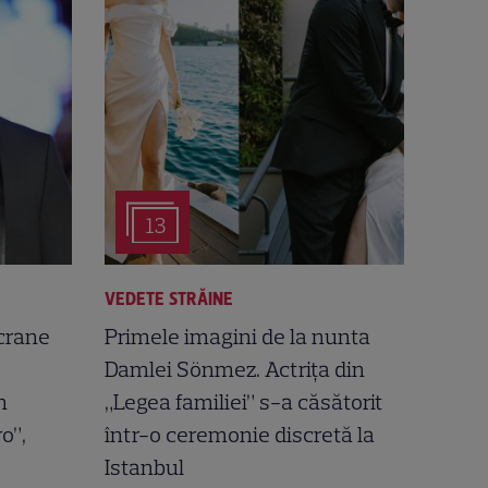
13
VEDETE STRĂINE
crane
Primele imagini de la nunta
Damlei Sönmez. Actrița din
n
„Legea familiei” s-a căsătorit
o”,
într-o ceremonie discretă la
Istanbul