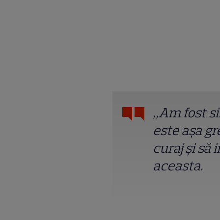
„Am fost si
este așa gr
curaj și să 
aceasta.