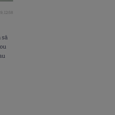
19, 12:58
ă să
nou
 au