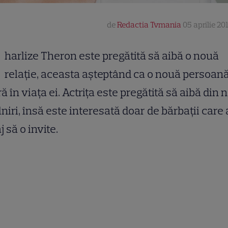
de
Redactia Tvmania
05 aprilie 20
harlize Theron este pregătită să aibă o nouă
relație, aceasta așteptând ca o nouă persoan
ă în viața ei. Actrița este pregătită să aibă din 
lniri, însă este interesată doar de bărbații care
j să o invite.