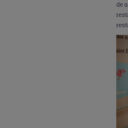
de a
rest
rest