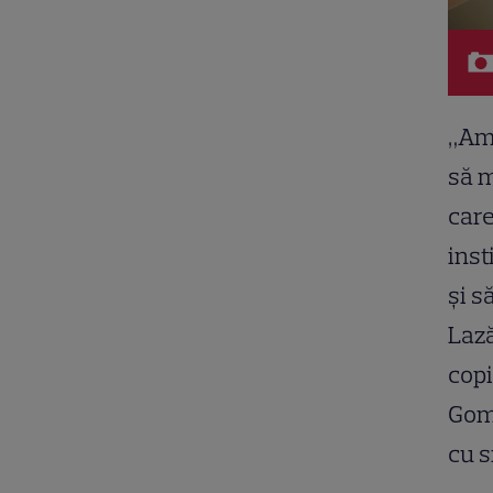
„Am 
să m
care
inst
și s
Lază
copi
Gomo
cu s