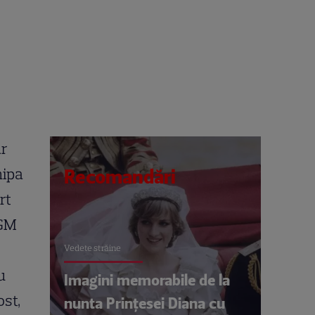
ar
hipa
Recomandări
rt
 GM
Vedete străine
u
Imagini memorabile de la
st,
nunta Prințesei Diana cu