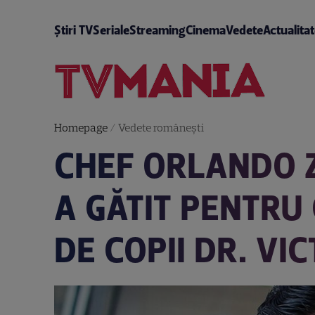
Știri TV
Seriale
Streaming
Cinema
Vedete
Actualita
Homepage
/
Vedete româneşti
CHEF ORLANDO Z
A GĂTIT PENTRU 
DE COPII DR. VI