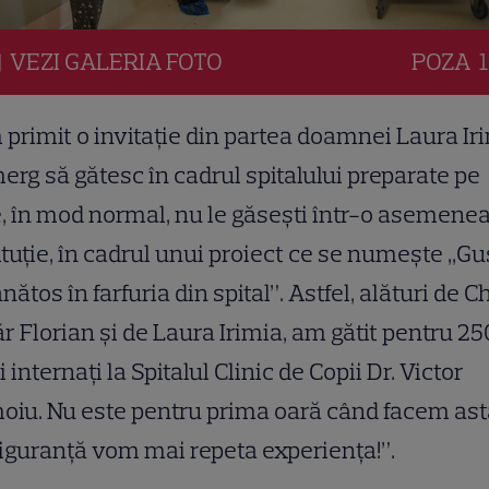
VEZI
GALERIA
FOTO
POZA
1
primit o invitație din partea doamnei Laura Iri
erg să gătesc în cadrul spitalului preparate pe
, în mod normal, nu le găsești într-o asemene
ituție, în cadrul unui proiect ce se numește ,,G
ănătos în farfuria din spital”. Astfel, alături de C
r Florian și de Laura Irimia, am gătit pentru 25
i internați la Spitalul Clinic de Copii Dr. Victor
iu. Nu este pentru prima oară când facem ast
iguranţă vom mai repeta experienţa!”.