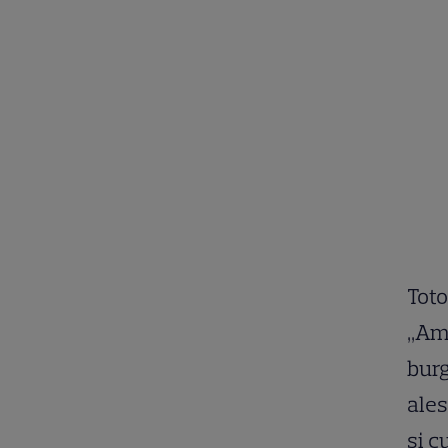
Toto
,,Am
burg
ales
și c