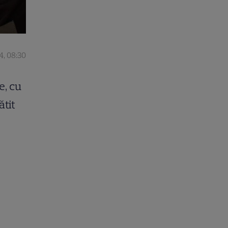
4, 08:30
e, cu
ătit