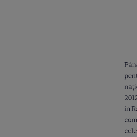
Până
pent
nați
2012
în R
comp
cele