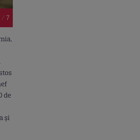
 / 7
mia,
a
ustos
hef
0 de
a şi