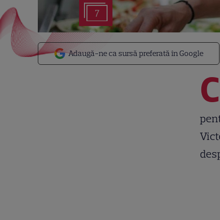
7
Adaugă-ne ca sursă preferată în Google
C
pent
Vict
desp