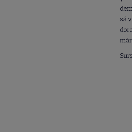
demo
să v
dore
mânc
Surs