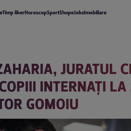
te
Timp liber
Horoscop
Sport
Shop
eJobs
Imobiliare
AHARIA, JURATUL CH
COPIII INTERNAȚI LA
CTOR GOMOIU