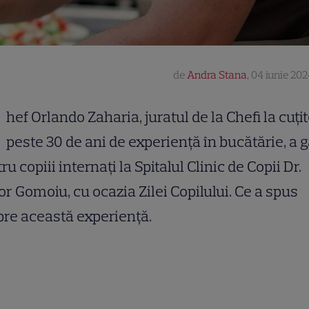
de
Andra Stana
,
04 iunie 202
hef Orlando Zaharia, juratul de la Chefi la cuțit
peste 30 de ani de experiență în bucătărie, a g
ru copiii internați la Spitalul Clinic de Copii Dr.
or Gomoiu, cu ocazia Zilei Copilului. Ce a spus
re această experiență.