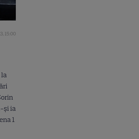
23, 15:00
 la
ări
Sorin
-și ia
tena 1