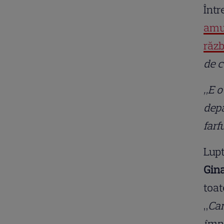
Într
amul
răzb
de c
„E o
depa
farf
Lupt
Gina
toat
„
Cam
împo