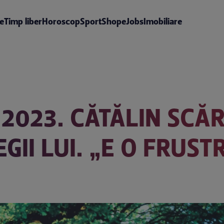
te
Timp liber
Horoscop
Sport
Shop
eJobs
Imobiliare
 2023. CĂTĂLIN SCĂ
EGII LUI. „E O FRUS