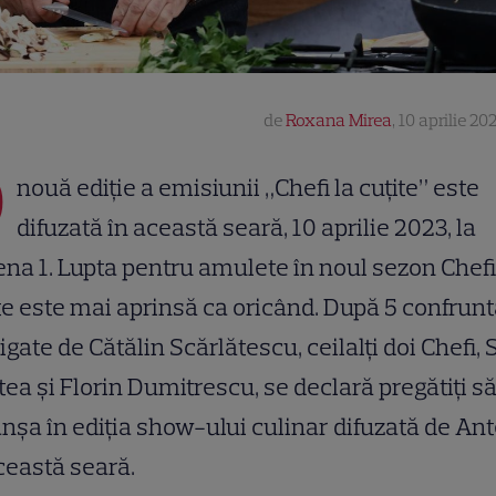
de
Roxana Mirea
,
10 aprilie 20
O
nouă ediție a emisiunii „Chefi la cuțite” este
difuzată în această seară, 10 aprilie 2023, la
na 1. Lupta pentru amulete în noul sezon Chefi
te este mai aprinsă ca oricând. După 5 confrunt
igate de Cătălin Scărlătescu, ceilalți doi Chefi, 
ea și Florin Dumitrescu, se declară pregătiți să
nșa în ediția show-ului culinar difuzată de An
ceastă seară.