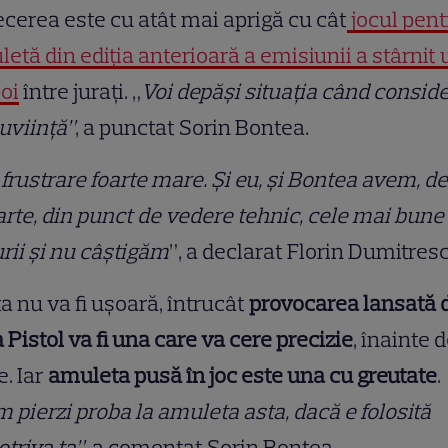
ecerea este cu atât mai aprigă cu cât
jocul pent
etă din ediția anterioară a emisiunii a stârnit 
oi
între jurați. „
Voi depăși situația când consid
uviință”
, a punctat Sorin Bontea.
 frustrare foarte mare. Și eu, și Bontea avem, de
rte, din punct de vedere tehnic, cele mai bune
urii și nu câștigăm
”, a declarat Florin Dumitres
a nu va fi ușoară, întrucât
provocarea lansată 
 Pistol va fi una care va cere precizie
, înainte 
e. Iar
amuleta pusă în joc este una cu greutate
.
 pierzi proba la amuleta asta, dacă e folosită
triva ta”
, a comentat Sorin Bontea.