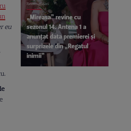
Recomandări
ru
un
„Mireasa” revine cu
sezonul 14. Antena 1 a
er eu
anunțat data premierei și
surprizele din „Regatul
inimii”
cu.
de
de