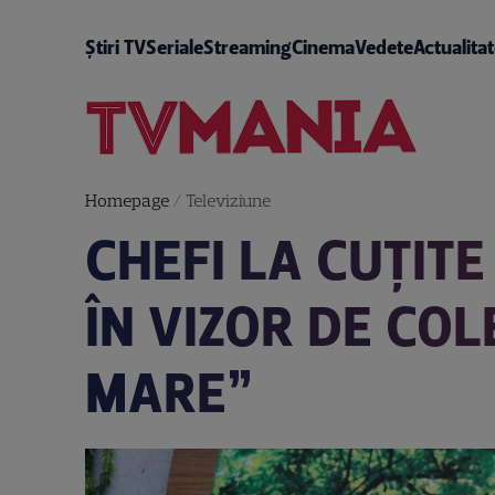
Știri TV
Seriale
Streaming
Cinema
Vedete
Actualita
Homepage
/
Televiziune
CHEFI LA CUȚITE
ÎN VIZOR DE COL
MARE”