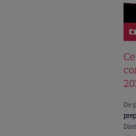
Ce
co
20
De p
prep
Dint