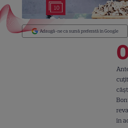
10
Adaugă-ne ca sursă preferată în Google
Ante
cuți
câșt
Bont
reva
în a