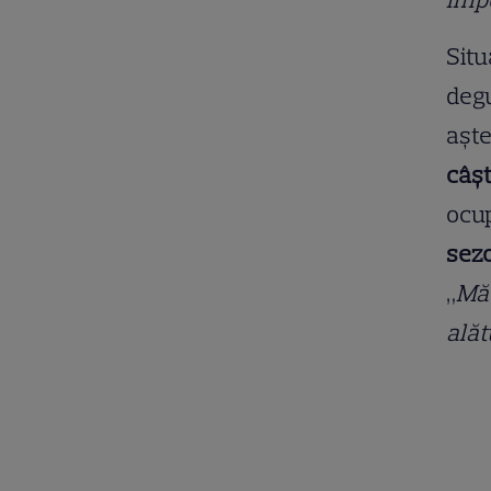
Situ
degu
aște
câșt
ocup
sezo
„
Mă 
alăt