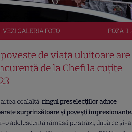
VEZI
GALERIA
FOTO
POZA
1 
 poveste de viață uluitoare are
ncurentă de la Chefi la cuțite
23
artea cealaltă,
ringul preselecțiilor aduce
arate surprinzătoare și povești impresionante
r-o adolescentă rămasă pe străzi, după ce și-a