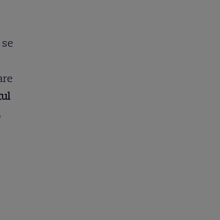
 se
are
tul
.