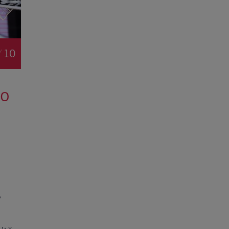
/ 10
 o
.