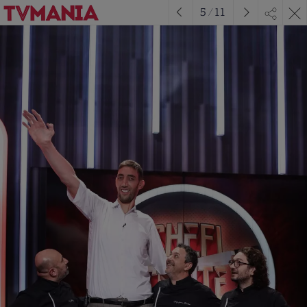
5
/
11