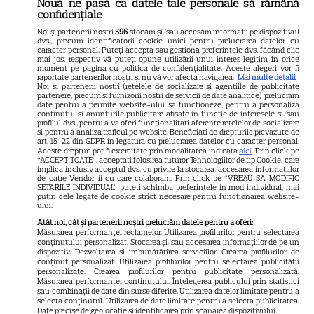
Nouă ne pasă ca datele tale personale să rămână
confidențiale
Gata, e oficial! Ce salariu are
Noi și partenerii noștri
596
stocăm și/sau accesăm informații pe dispozitivul
Mirabela Grădinaru, dar asta
dvs., precum identificatorii cookie unici pentru prelucrarea datelor cu
caracter personal. Puteți accepta sau gestiona preferințele dvs. făcând clic
nu e tot! Surpriza uriașă din
mai jos, respectiv vă puteți opune utilizării unui interes legitim în orice
moment pe pagina cu politica de confidențialitate. Aceste alegeri vor fi
declarația de avere! Da, scrie
raportate partenerilor noștri și nu vă vor afecta navigarea.
Mai multe detalii
Noi si partenerii nostri (retelele de socializare si agentiile de publicitate
negru pe alb! O cheamă…
partenere, precum si furnizorii nostri de servicii de date analitice) prelucram
date pentru a permite website-ului sa functioneze, pentru a personaliza
continutul si anunturile publicitare afisate in functie de interesele si/sau
profilul dvs., pentru a va oferi functionalitati aferente retelelor de socializare
si pentru a analiza traficul pe website. Beneficiati de drepturile prevazute de
Jorge, revoltat după ce și-a
art. 15-22 din GDPR in legatura cu prelucrarea datelor cu caracter personal.
Aceste drepturi pot fi exercitate prin modalitatea indicata
aici
. Prin click pe
găsit apartamentul de la mare
“ACCEPT TOATE”, acceptati folosirea tuturor Tehnologiilor de tip Cookie, care
implica inclusiv acceptul dvs. cu privire la stocarea/accesarea informatiilor
devastat. Ce au lăsat în urmă
de catre Vendor-ii cu care colaboram. Prin click pe “VREAU SA MODIFIC
SETARILE INDIVIDUAL” puteti schimba preferintele in mod individual, mai
turiștii este strigător la Cer
putin cele legate de cookie strict necesare pentru functionarea website-
ului.
Atât noi, cât și partenerii noștri prelucrăm datele pentru a oferi:
Măsurarea performanței reclamelor. Utilizarea profilurilor pentru selectarea
conținutului personalizat. Stocarea și/sau accesarea informațiilor de pe un
dispozitiv. Dezvoltarea și îmbunătățirea serviciilor. Crearea profilurilor de
Fiul Deei și al lui Dinu Maxer a
conținut personalizat. Utilizarea profilurilor pentru selectarea publicității
personalizate. Crearea profilurilor pentru publicitate personalizată.
intrat la un liceu de renume
Măsurarea performanței conținutului. Înțelegerea publicului prin statistici
din București. Andreas, admis
sau combinații de date din surse diferite. Utilizarea datelor limitate pentru a
selecta conținutul. Utilizarea de date limitate pentru a selecta publicitatea.
fără meditații, cu note maxime
Date precise de geolocație și identificarea prin scanarea dispozitivului.