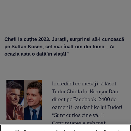
Chefi la cuțite 2023. Jurații, surprinși să-l cunoască
pe Sultan Kösen, cel mai înalt om din lume. „Ai
ocazia asta o dată în viață!”
Incredibil ce mesaj i-a lăsat
Tudor Chirilă lui Nicușor Dan,
direct pe Facebook! 2400 de
oameni i-au dat like lui Tudor!
“Sunt curios cine vă…”.
Continuarea e șah mat