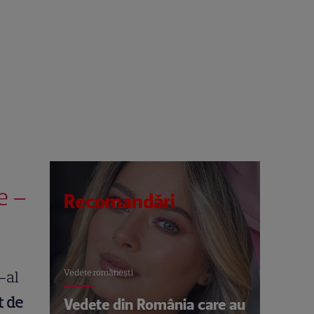
e –
Recomandări
Vedete româneşti
-al
t de
Vedete din România care au