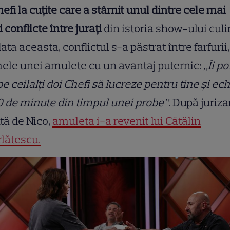
hefi la cuțite care a stârnit unul dintre cele mai
 conflicte între jurați
din istoria show-ului culi
ata aceasta, conflictul s-a păstrat între farfurii,
le unei amulete cu un avantaj puternic:
„Îi po
pe ceilalți doi Chefi să lucreze pentru tine și ec
0 de minute din timpul unei probe”
. După juriz
tă de Nico,
amuleta i-a revenit lui Cătălin
lătescu.