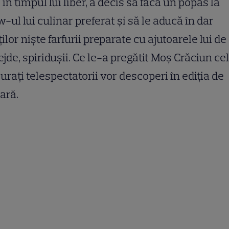
 în timpul lui liber, a decis să facă un popas la
-ul lui culinar preferat și să le aducă în dar
ților niște farfurii preparate cu ajutoarele lui de
jde, spiridușii. Ce le-a pregătit Moș Crăciun ce
 jurați telespectatorii vor descoperi în ediția de
ară.