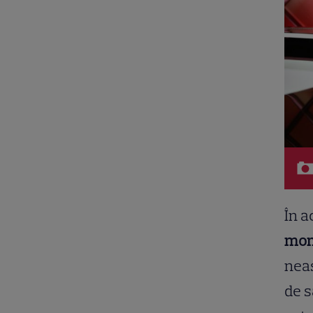
În a
mome
neaș
de s