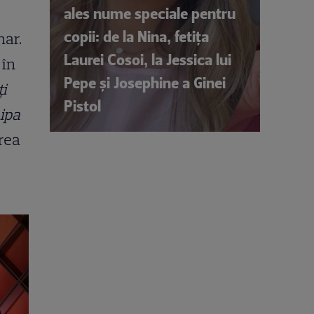
ales nume speciale pentru
copii: de la Nina, fetița
nar.
Laurei Cosoi, la Jessica lui
 în
Pepe și Josephine a Ginei
ți
Pistol
hipa
area