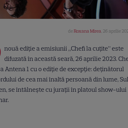
de
Roxana Mirea
,
26 aprilie 20
O
nouă ediție a emisiunii „Chefi la cuțite” este
difuzată în această seară, 26 aprilie 2023. Che
la Antena 1 cu o ediție de excepție: deținătorul
rdului de cea mai înaltă persoană din lume, Su
n, se întâlnește cu jurații în platoul show-ului
nar.