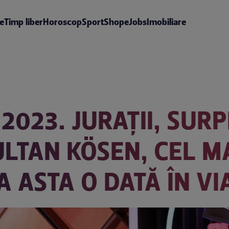
te
Timp liber
Horoscop
Sport
Shop
eJobs
Imobiliare
 2023. JURAȚII, SURP
LTAN KÖSEN, CEL MA
A ASTA O DATĂ ÎN VI