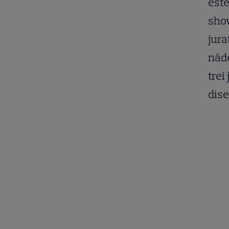
este
show
jura
năde
trei
dise