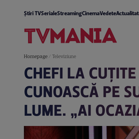
Știri TV
Seriale
Streaming
Cinema
Vedete
Actualita
Homepage
/
Televiziune
CHEFI LA CUȚITE
CUNOASCĂ PE SU
LUME. „AI OCAZI