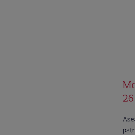
Mo
26
Asea
patr