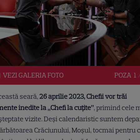
VEZI
GALERIA
FOTO
POZA
1 
ceastă seară,
26 aprilie 2023, Chefii vor trăi
nte inedite la „Chefi la cuțite”
, primind cele 
teptate vizite. Deși calendaristic suntem depa
ărbătoarea Crăciunului, Moșul, tocmai pentru 