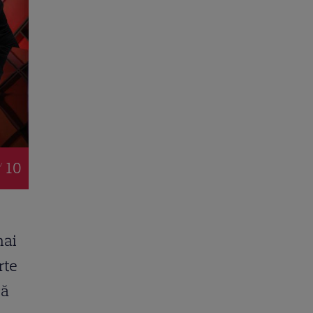
/ 10
mai
rte
că