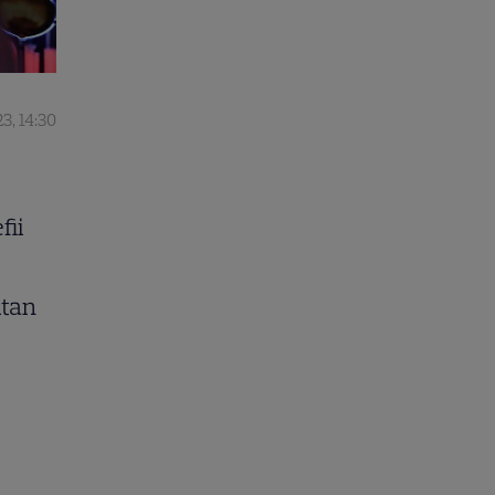
23, 14:30
fii
ltan