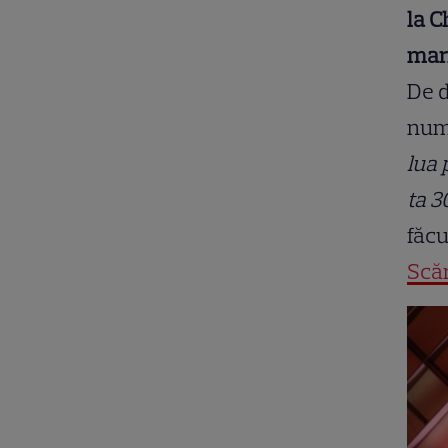
la C
mari
De d
nume
lua 
ta 3
făcu
Scăr