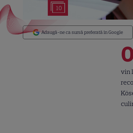
10
Adaugă-ne ca sursă preferată în Google
vin 
reco
Köse
culi