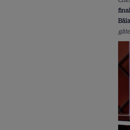
fina
Băl
găte