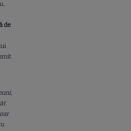
u,
ă de
lui
țumit
buni,
rât
doar
cu