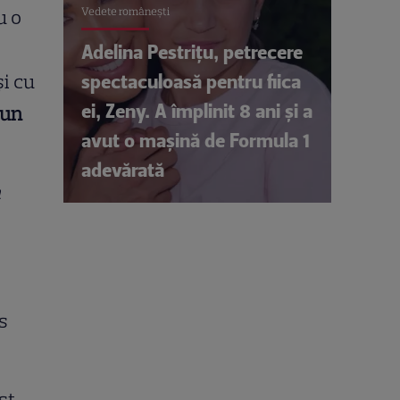
Vedete româneşti
u o
Adelina Pestrițu, petrecere
spectaculoasă pentru fiica
și cu
ei, Zeny. A împlinit 8 ani și a
 un
avut o mașină de Formula 1
adevărată
n
s
st