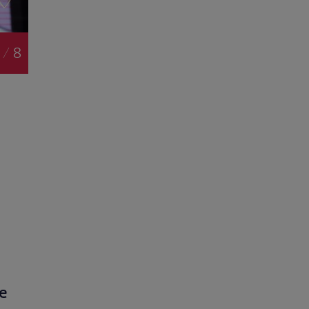
 / 8
le