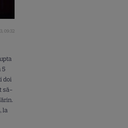
23, 09:32
Lupta
 5
i doi
t să-
Mărin.
 la