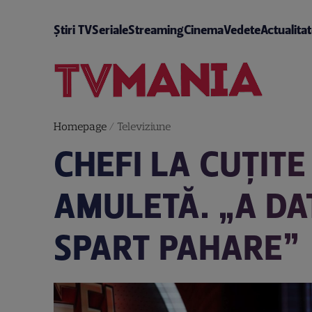
Știri TV
Seriale
Streaming
Cinema
Vedete
Actualita
Homepage
/
Televiziune
CHEFI LA CUȚIT
AMULETĂ. „A DA
SPART PAHARE”