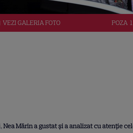
VEZI
GALERIA
FOTO
POZA
1
i,
Nea Mărin a gustat și a analizat cu atenție ce