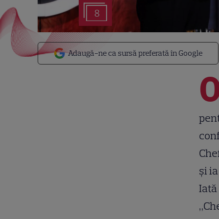
8
Adaugă-ne ca sursă preferată în Google
pent
conf
Chef
și i
Iată
„Che