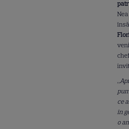
patr
Nea 
îns
Flor
veni
chef
invi
„
Apr
pumn
ce a
în g
o am