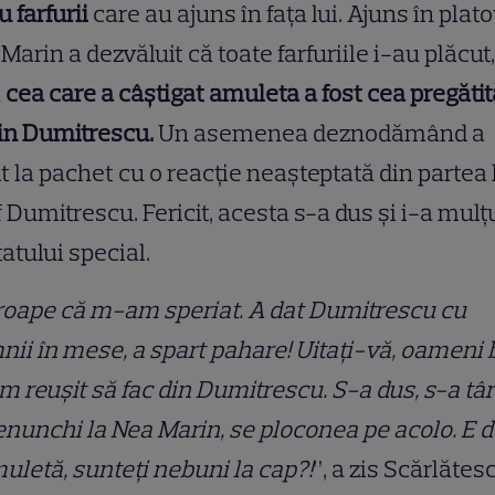
u farfurii
care au ajuns în fața lui. Ajuns în plato
Marin a dezvăluit că toate farfuriile i-au plăcut,
ă
cea care a câștigat amuleta a fost cea pregătit
in Dumitrescu.
Un asemenea deznodămând a
t la pachet cu o reacție neașteptată din partea 
 Dumitrescu. Fericit, acesta s-a dus și i-a mul
tatului special.
oape că m-am speriat. A dat Dumitrescu cu
ii în mese, a spart pahare! Uitați-vă, oameni 
m reușit să fac din Dumitrescu. S-a dus, s-a tâ
enunchi la Nea Marin, se ploconea pe acolo. E 
uletă, sunteți nebuni la cap?!
”, a zis Scărlătes