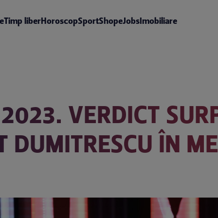
te
Timp liber
Horoscop
Sport
Shop
eJobs
Imobiliare
E 2023. VERDICT SUR
T DUMITRESCU ÎN ME