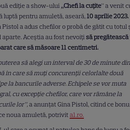
uă ediție a show-ului
„Chefi la cuțite
” a venit c
 luptă pentru amuletă, aseară,
10 aprilie 2023.
 Pistol a adus chefilor o probă de gătit cu totul 
l aparte. Aceștia au fost nevoiți
să pregătească
arat care să măsoare 11 centimetri.
puterea să alegi un interval de 30 de minute di
ă în care să muți concurenții celorlalte două
pe la bancurile adverse. Echipele se vor muta
gral, cu excepție chefilor, care vor rămâne la
urile lor”,
a anunțat Gina Pistol, citind ce bonu
e noua amuletă, potrivit
a1.ro.
-ul care a ocupat al patrulea banc de lucru a fo