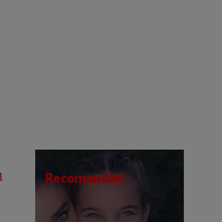
a
Recomandări