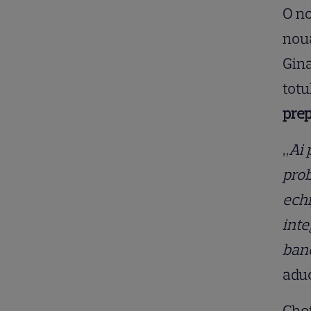
O no
nouă
Gina
totu
prep
„
Ai 
prob
echi
inte
banc
aduc
Chef