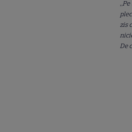
„
Pe 
plec
zis 
nici
De 