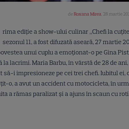
de
Roxana Mirea
,
28 martie 202
rima ediție a show-ului culinar „Chefi la cuțite
sezonul 11, a fost difuzată aseară, 27 martie 2
povestea unui cuplu a emoționat-o pe Gina Pist
 la lacrimi. Maria Barbu, în vârstă de 28 de ani,
t să-i impresioneze pe cei trei chefi. Iubitul ei, 
țit-o, a avut un accident cu motocicleta, în ur
ita a rămas paralizat și a ajuns în scaun cu roti