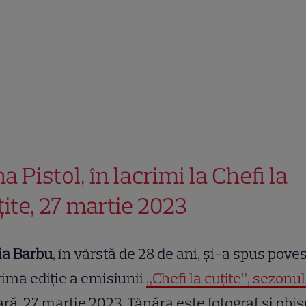
a Pistol, în lacrimi la Chefi la
țite, 27 martie 2023
ia Barbu
, în vârstă de 28 de ani, și-a spus pove
rima ediție a emisiunii
„Chefi la cuțite”, sezonul
ră, 27 martie 2023. Tânăra este fotograf și obi