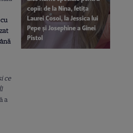
copii: de la Nina, fetița
Laurei Cosoi, la Jessica lui
 cu
Pepe și Josephine a Ginei
zat
Pistol
până
i ce
l
ă a