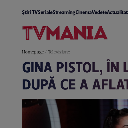
Știri TV
Seriale
Streaming
Cinema
Vedete
Actualita
Homepage
/
Televiziune
GINA PISTOL, ÎN
DUPĂ CE A AFLA