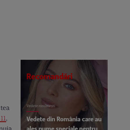
Recomandări
Vedete româneşti
stea
 11
,
Vedete din România care au
ales nume speciale pentru
șnuia