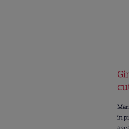
Gin
cu
Mar
în p
asea