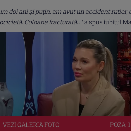
m doi ani și puțin, am avut un accident rutier, 
cicletă. Coloana fracturată..
.” a spus iubitul Ma
VEZI
GALERIA
FOTO
POZA
1