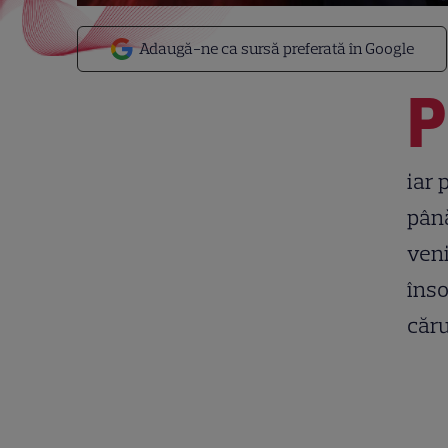
Adaugă-ne ca sursă preferată în Google
P
iar 
până
veni
înso
căru