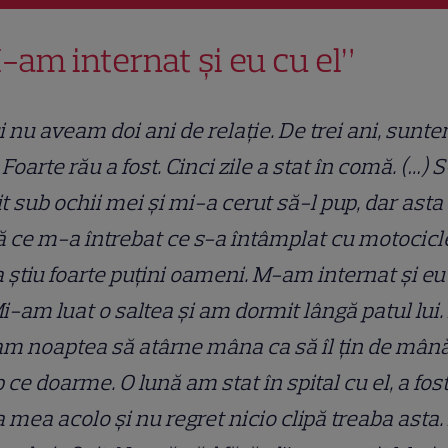
-am internat și eu cu el”
i nu aveam doi ani de relație. De trei ani, sunt
 Foarte rău a fost. Cinci zile a stat în comă. (…) 
it sub ochii mei și mi-a cerut să-l pup, dar asta
 ce m-a întrebat ce s-a întâmplat cu motocicl
 știu foarte puțini oameni. M-am internat și eu
Mi-am luat o saltea și am dormit lângă patul lui. 
m noaptea să atârne mâna ca să îl țin de mână
 ce doarme. O lună am stat în spital cu el, a fos
 mea acolo și nu regret nicio clipă treaba asta.