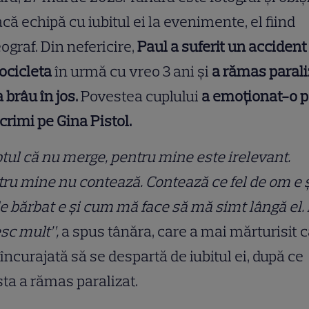
acă echipă cu iubitul ei la evenimente, el fiind
ograf. Din nefericire,
Paul a suferit un accident
ocicleta
în urmă cu vreo 3 ani și
a rămas parali
a brâu în jos.
Povestea cuplului
a emoționat-o 
acrimi pe Gina Pistol.
tul că nu merge, pentru mine este irelevant.
ru mine nu contează. Contează ce fel de om e ș
de bărbat e și cum mă face să mă simt lângă el. Î
sc mult”,
a spus tânăra, care a mai mărturisit c
 încurajată să se despartă de iubitul ei, după ce
ta a rămas paralizat.