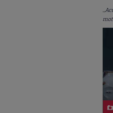
„
Acu
moto