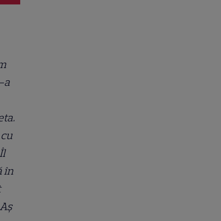
em
S-a
eta.
 cu
Îl
 în
t
 Aș