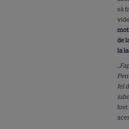
să f
vide
mot
de l
la l
„
Fap
Pent
fel 
iube
fost
aces