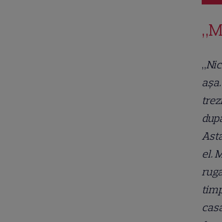
„M
„
Nic
așa.
trez
după
Asta
el. 
ruga
timp
casa