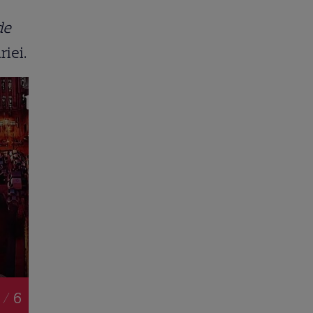
de
riei.
 / 6