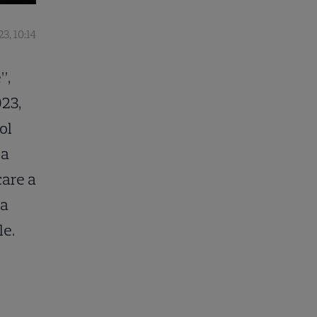
3, 10:14
”,
023,
ol
 a
care a
ma
le.