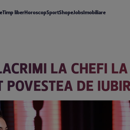
te
Timp liber
Horoscop
Sport
Shop
eJobs
Imobiliare
 LACRIMI LA CHEFI LA
T POVESTEA DE IUBI