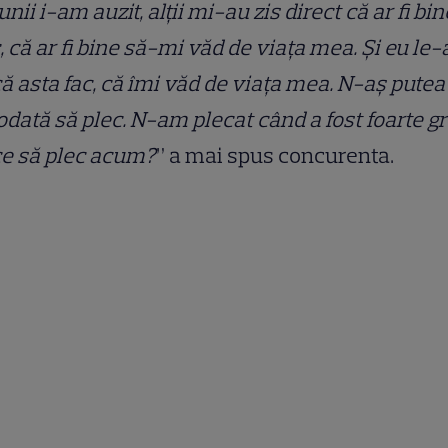
unii i-am auzit, alții mi-au zis direct că ar fi bi
, că ar fi bine să-mi văd de viața mea. Și eu le
că asta fac, că îmi văd de viața mea. N-aș putea
odată să plec. N-am plecat când a fost foarte gr
ce să plec acum?
” a mai spus concurenta.