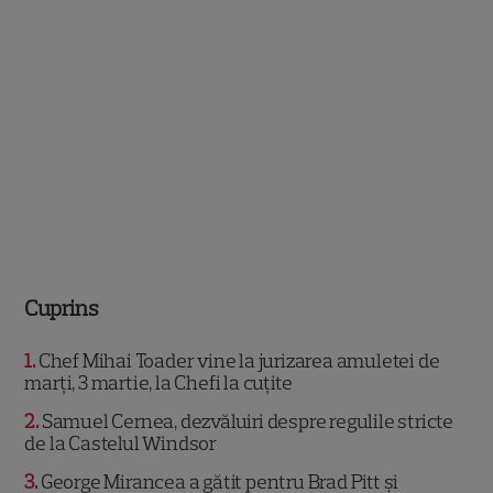
Cuprins
1
Chef Mihai Toader vine la jurizarea amuletei de
marți, 3 martie, la Chefi la cuțite
2
Samuel Cernea, dezvăluiri despre regulile stricte
de la Castelul Windsor
3
George Mirancea a gătit pentru Brad Pitt și