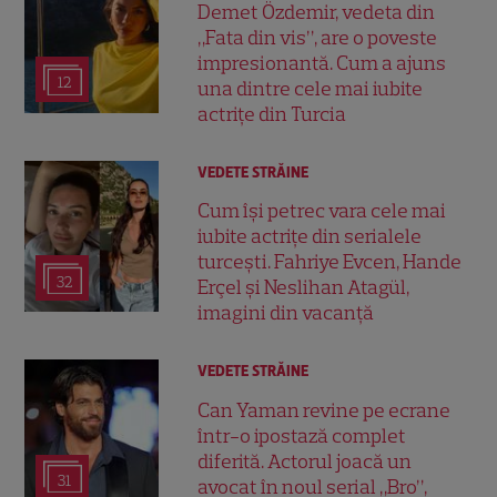
Demet Özdemir, vedeta din
„Fata din vis”, are o poveste
impresionantă. Cum a ajuns
12
una dintre cele mai iubite
actrițe din Turcia
VEDETE STRĂINE
Cum își petrec vara cele mai
iubite actrițe din serialele
turcești. Fahriye Evcen, Hande
32
Erçel și Neslihan Atagül,
imagini din vacanță
VEDETE STRĂINE
Can Yaman revine pe ecrane
într-o ipostază complet
diferită. Actorul joacă un
31
avocat în noul serial „Bro”,