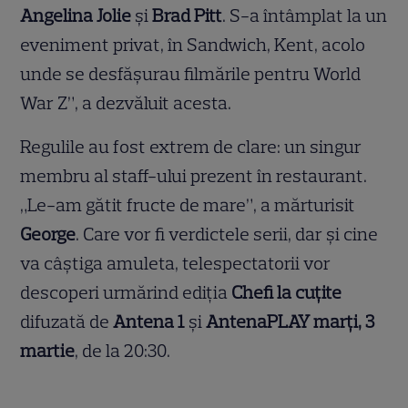
Angelina Jolie
și
Brad Pitt
. S-a întâmplat la un
eveniment privat, în Sandwich, Kent, acolo
unde se desfășurau filmările pentru World
War Z”, a dezvăluit acesta.
Regulile au fost extrem de clare: un singur
membru al staff-ului prezent în restaurant.
„Le-am gătit fructe de mare”, a mărturisit
George
. Care vor fi verdictele serii, dar și cine
va câștiga amuleta, telespectatorii vor
descoperi urmărind ediția
Chefi la cuțite
difuzată de
Antena 1
și
AntenaPLAY
marți, 3
martie
, de la 20:30.