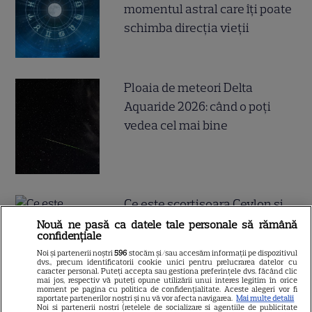
momentul astral care îți poate
schimba direcția vieții
Ploaia de meteori Delta
Aquaride 2026: când o poți
vedea cel mai bine
Ce este scorțișoara Ceylon și
prin ce se diferențiază
Nouă ne pasă ca datele tale personale să rămână
confidențiale
Noi și partenerii noștri
596
stocăm și/sau accesăm informații pe dispozitivul
dvs., precum identificatorii cookie unici pentru prelucrarea datelor cu
caracter personal. Puteți accepta sau gestiona preferințele dvs. făcând clic
mai jos, respectiv vă puteți opune utilizării unui interes legitim în orice
moment pe pagina cu politica de confidențialitate. Aceste alegeri vor fi
raportate partenerilor noștri și nu vă vor afecta navigarea.
Mai multe detalii
Noi si partenerii nostri (retelele de socializare si agentiile de publicitate