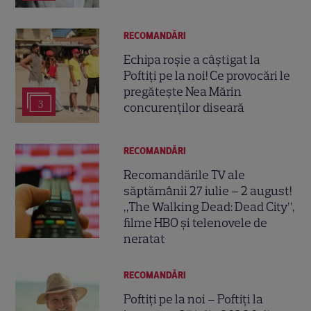
RECOMANDĂRI
Echipa roșie a câștigat la
Poftiți pe la noi! Ce provocări le
pregătește Nea Mărin
3
concurenților diseară
RECOMANDĂRI
Recomandările TV ale
săptămânii 27 iulie – 2 august!
„The Walking Dead: Dead City”,
filme HBO și telenovele de
neratat
RECOMANDĂRI
Poftiți pe la noi – Poftiți la