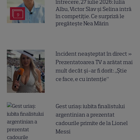
întrecere, 27 iulie 2026: Iulia
Albu, Victor Slav și Selina intră
9
în competiție. Ce surpriză le
pregătește Nea Mărin
Incident neașteptat în direct »
Prezentatoarea TV a arătat mai
mult decât și-ar fi dorit: „Știe
ce face, e cu intenție”
Gest uriaș: iubita finalistului
argentinian a prezentat
cadourile primite de la Lionel
Messi