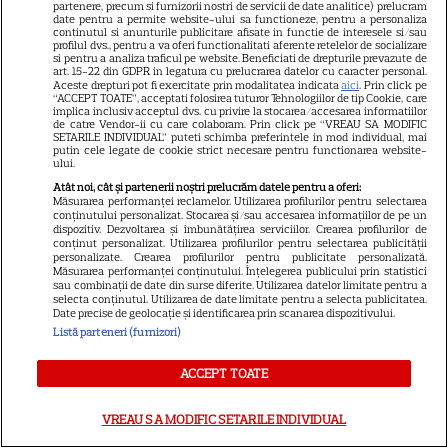
partenere, precum si furnizorii nostri de servicii de date analitice) prelucram
ALTE ARTICOLE
date pentru a permite website-ului sa functioneze, pentru a personaliza
continutul si anunturile publicitare afisate in functie de interesele si/sau
INTERESANTE
profilul dvs., pentru a va oferi functionalitati aferente retelelor de socializare
si pentru a analiza traficul pe website. Beneficiati de drepturile prevazute de
art. 15-22 din GDPR in legatura cu prelucrarea datelor cu caracter personal.
Aceste drepturi pot fi exercitate prin modalitatea indicata
aici
. Prin click pe
“ACCEPT TOATE”, acceptati folosirea tuturor Tehnologiilor de tip Cookie, care
implica inclusiv acceptul dvs. cu privire la stocarea/accesarea informatiilor
de catre Vendor-ii cu care colaboram. Prin click pe “VREAU SA MODIFIC
SETARILE INDIVIDUAL” puteti schimba preferintele in mod individual, mai
VEDETE STRĂINE
putin cele legate de cookie strict necesare pentru functionarea website-
ului.
Tom Holland, decizie radicală
Atât noi, cât și partenerii noștri prelucrăm datele pentru a oferi:
pentru noul său film! Ce
Măsurarea performanței reclamelor. Utilizarea profilurilor pentru selectarea
conținutului personalizat. Stocarea și/sau accesarea informațiilor de pe un
promisiune a făcut actorul
dispozitiv. Dezvoltarea și îmbunătățirea serviciilor. Crearea profilurilor de
13
conținut personalizat. Utilizarea profilurilor pentru selectarea publicității
după momentele virale în care
personalizate. Crearea profilurilor pentru publicitate personalizată.
a făcut senzație prin dans
Măsurarea performanței conținutului. Înțelegerea publicului prin statistici
sau combinații de date din surse diferite. Utilizarea datelor limitate pentru a
selecta conținutul. Utilizarea de date limitate pentru a selecta publicitatea.
Date precise de geolocație și identificarea prin scanarea dispozitivului.
SKYSHOWTIME
Listă parteneri (furnizori)
Scarlett Johansson și Kristin
ACCEPT TOATE
Scott Thomas, din nou mamă
și fiică pe ecran în „My
VREAU SA MODIFIC SETARILE INDIVIDUAL
13
Mother's Wedding”. Când