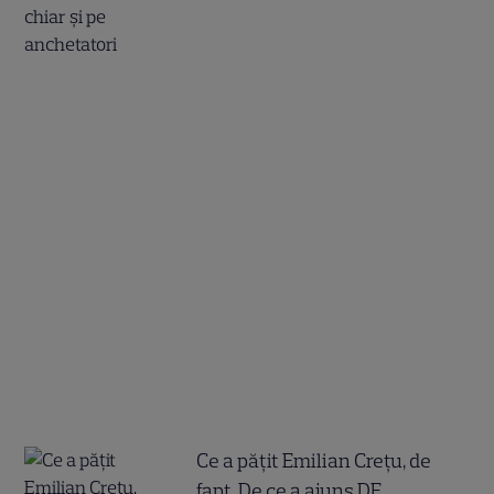
Ce a pățit Emilian Crețu, de
fapt. De ce a ajuns DE