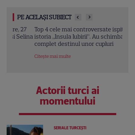
PE ACELAȘI SUBIECT
 27
Top 4 cele mai controversate ispite din
Andr
elina
istoria „Insula Iubirii”. Au schimbat
Iubi
complet destinul unor cupluri
rela
Citește mai multe
Citeș
Actorii turci ai
momentului
SERIALE TURCEŞTI