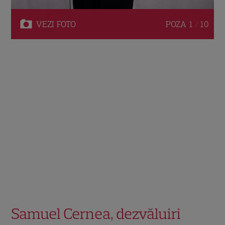
VEZI
FOTO
POZA
1 / 10
Samuel Cernea, dezvăluiri