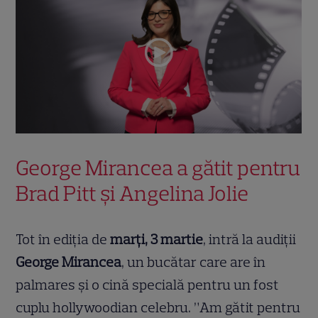
George Mirancea a gătit pentru
Brad Pitt și Angelina Jolie
Tot în ediția de
marți, 3 martie
, intră la audiții
George Mirancea
, un bucătar care are în
palmares și o cină specială pentru un fost
cuplu hollywoodian celebru. ”Am gătit pentru