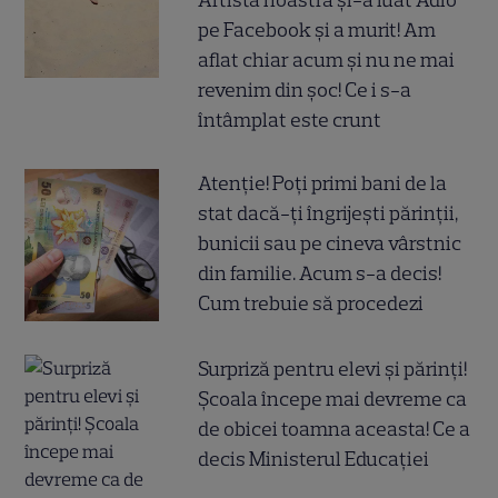
pe Facebook și a murit! Am
aflat chiar acum și nu ne mai
revenim din șoc! Ce i s-a
întâmplat este crunt
Atenție! Poți primi bani de la
stat dacă-ți îngrijești părinții,
bunicii sau pe cineva vârstnic
din familie. Acum s-a decis!
Cum trebuie să procedezi
Surpriză pentru elevi și părinți!
Școala începe mai devreme ca
de obicei toamna aceasta! Ce a
decis Ministerul Educației