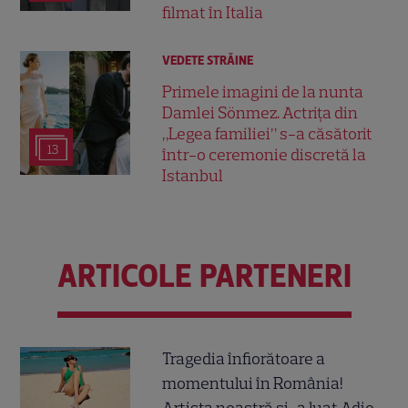
filmat în Italia
VEDETE STRĂINE
Primele imagini de la nunta
Damlei Sönmez. Actrița din
„Legea familiei” s-a căsătorit
13
într-o ceremonie discretă la
Istanbul
ARTICOLE PARTENERI
Tragedia înfiorătoare a
momentului în România!
Artista noastră și-a luat Adio