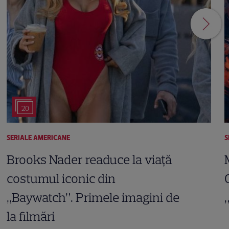
20
SERIALE AMERICANE
S
Brooks Nader readuce la viață
costumul iconic din
„Baywatch”. Primele imagini de
la filmări