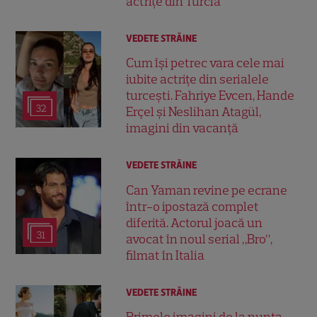
actrițe din Turcia
VEDETE STRĂINE
Cum își petrec vara cele mai
iubite actrițe din serialele
turcești. Fahriye Evcen, Hande
32
Erçel și Neslihan Atagül,
imagini din vacanță
VEDETE STRĂINE
Can Yaman revine pe ecrane
într-o ipostază complet
diferită. Actorul joacă un
31
avocat în noul serial „Bro”,
filmat în Italia
VEDETE STRĂINE
Primele imagini de la nunta