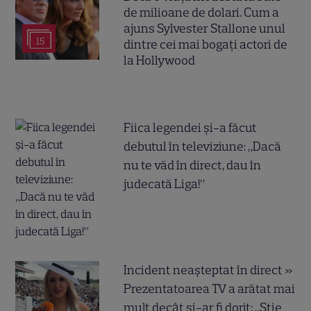
de milioane de dolari. Cum a
ajuns Sylvester Stallone unul
15
dintre cei mai bogați actori de
la Hollywood
Fiica legendei și-a făcut
debutul în televiziune: „Dacă
nu te văd în direct, dau în
judecată Liga!”
Incident neașteptat în direct »
Prezentatoarea TV a arătat mai
mult decât și-ar fi dorit: „Știe