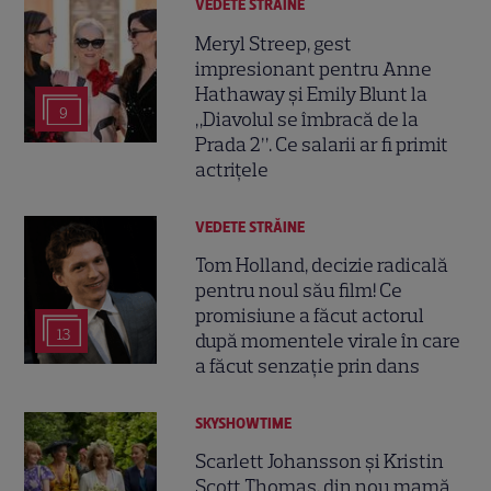
VEDETE STRĂINE
Meryl Streep, gest
impresionant pentru Anne
Hathaway și Emily Blunt la
9
„Diavolul se îmbracă de la
Prada 2”. Ce salarii ar fi primit
actrițele
VEDETE STRĂINE
Tom Holland, decizie radicală
pentru noul său film! Ce
promisiune a făcut actorul
13
după momentele virale în care
a făcut senzație prin dans
SKYSHOWTIME
Scarlett Johansson și Kristin
Scott Thomas, din nou mamă