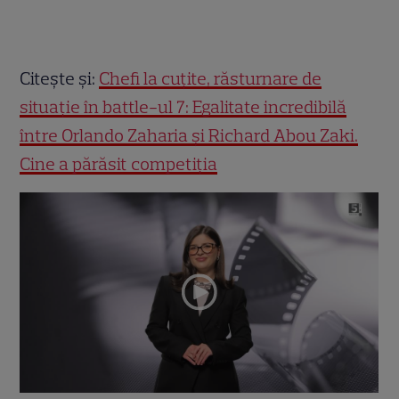
Citește și:
Chefi la cuțite, răsturnare de
situație în battle-ul 7: Egalitate incredibilă
între Orlando Zaharia și Richard Abou Zaki.
Cine a părăsit competiția