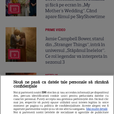
și fiică pe ecran în „My
13
Mother's Wedding”. Când
apare filmul pe SkyShowtime
PRIME VIDEO
Jamie Campbell Bower, starul
din „Stranger Things”, intră în
universul „Stăpânul Inelelor”.
9
Ce rol legendar va interpreta în
sezonul 3
NETFLIX
Nouă ne pasă ca datele tale personale să rămână
„Palatul de Est”, noul fenomen
confidențiale
coreean de pe Netflix: Regele
Noi și partenerii noștri
596
stocăm și/sau accesăm informații pe dispozitivul
blestemat, fantomele și
dvs., precum identificatorii cookie unici pentru prelucrarea datelor cu
caracter personal. Puteți accepta sau gestiona preferințele dvs. făcând clic
5
exorcistul care sfidează
mai jos, respectiv vă puteți opune utilizării unui interes legitim în orice
moment pe pagina cu politica de confidențialitate. Aceste alegeri vor fi
moartea
raportate partenerilor noștri și nu vă vor afecta navigarea.
Mai multe detalii
Noi si partenerii nostri (retelele de socializare si agentiile de publicitate