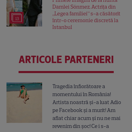
Damlei Sönmez. Actrița din
„Legea familiei” s-a căsătorit
13
într-o ceremonie discretă la
Istanbul
ARTICOLE PARTENERI
Tragedia înfiorătoare a
momentului în România!
Artista noastră și-a luat Adio
pe Facebook și a murit! Am
aflat chiar acum și nu ne mai
revenim din șoc! Ce i s-a