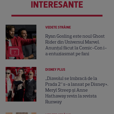
INTERESANTE
VEDETE STRĂINE
Ryan Gosling este noul Ghost
Rider din Universul Marvel.
Anunțul făcut la Comic-Con i-
7
a entuziasmat pe fani
DISNEY PLUS
„Diavolul se îmbracă de la
Prada 2” s-a lansat pe Disney+.
Meryl Streep și Anne
Hathaway revin la revista
Runway