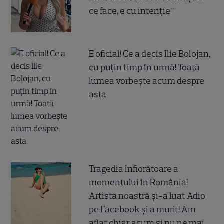
ce face, e cu intenție”
E oficial! Ce a decis Ilie Bolojan,
cu puțin timp în urmă! Toată
lumea vorbește acum despre
asta
Tragedia înfiorătoare a
momentului în România!
Artista noastră și-a luat Adio
pe Facebook și a murit! Am
aflat chiar acum și nu ne mai