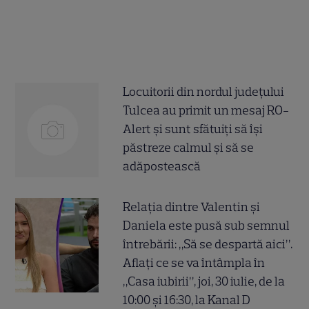
Locuitorii din nordul judeţului
Tulcea au primit un mesaj RO-
Alert şi sunt sfătuiţi să îşi
păstreze calmul şi să se
adăpostească
Relația dintre Valentin și
Daniela este pusă sub semnul
întrebării: „Să se despartă aici”.
Aflați ce se va întâmpla în
„Casa iubirii”, joi, 30 iulie, de la
10:00 și 16:30, la Kanal D