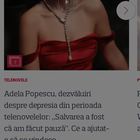
7
TELENOVELE
P
Adela Popescu, dezvăluiri
despre depresia din perioada
telenovelelor: „Salvarea a fost
că am făcut pauză”. Ce a ajutat-
o să se vindece