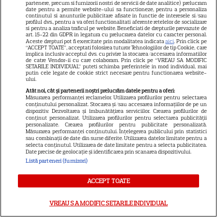
partenere, precum si furnizorii nostri de servicii de date analitice) prelucram
date pentru a permite website-ului sa functioneze, pentru a personaliza
PRIME VIDEO
continutul si anunturile publicitare afisate in functie de interesele si/sau
profilul dvs., pentru a va oferi functionalitati aferente retelelor de socializare
si pentru a analiza traficul pe website. Beneficiati de drepturile prevazute de
Când „Fălci” se întâlnește cu
art. 15-22 din GDPR in legatura cu prelucrarea datelor cu caracter personal.
„Coborâre întunecată”:
Aceste drepturi pot fi exercitate prin modalitatea indicata
aici
. Prin click pe
“ACCEPT TOATE”, acceptati folosirea tuturor Tehnologiilor de tip Cookie, care
Producția claustrofobă de pe
implica inclusiv acceptul dvs. cu privire la stocarea/accesarea informatiilor
de catre Vendor-ii cu care colaboram. Prin click pe “VREAU SA MODIFIC
Prime Video ce nu trebuie
SETARILE INDIVIDUAL” puteti schimba preferintele in mod individual, mai
putin cele legate de cookie strict necesare pentru functionarea website-
ratată
ului.
Atât noi, cât și partenerii noștri prelucrăm datele pentru a oferi:
Măsurarea performanței reclamelor. Utilizarea profilurilor pentru selectarea
DISNEY PLUS
conținutului personalizat. Stocarea și/sau accesarea informațiilor de pe un
dispozitiv. Dezvoltarea și îmbunătățirea serviciilor. Crearea profilurilor de
Ce vedem pe streaming între
conținut personalizat. Utilizarea profilurilor pentru selectarea publicității
personalizate. Crearea profilurilor pentru publicitate personalizată.
27 iulie și 2 august 2026:
Măsurarea performanței conținutului. Înțelegerea publicului prin statistici
Diavolul se îmbracă de la Prada
sau combinații de date din surse diferite. Utilizarea datelor limitate pentru a
selecta conținutul. Utilizarea de date limitate pentru a selecta publicitatea.
18
2 pe Disney+ și mari noutăți
Date precise de geolocație și identificarea prin scanarea dispozitivului.
Netflix
Listă parteneri (furnizori)
ACCEPT TOATE
NETFLIX
Josh Hartnett revine pe Netflix
VREAU SA MODIFIC SETARILE INDIVIDUAL
în thrillerul „Below”! Noutăți