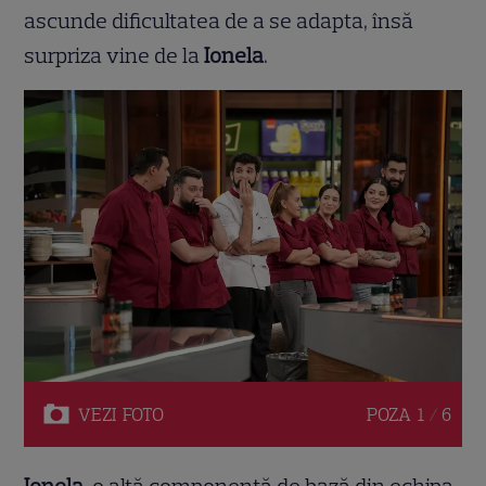
ascunde dificultatea de a se adapta, însă
surpriza vine de la
Ionela
.
VEZI
FOTO
POZA
1 / 6
Ionela
, o altă componentă de bază din echipa