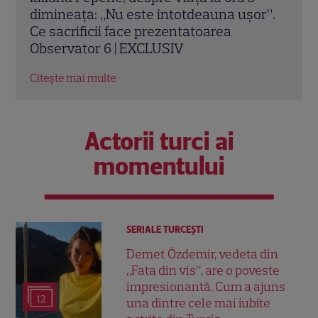
r”.
iulie 2026: Iulia Albu, Victor Slav și Selina
istor
intră în competiție. Ce surpriză le
comp
pregătește Nea Mărin
Citeș
Citește mai multe
Actorii turci ai
momentului
SERIALE TURCEŞTI
Demet Özdemir, vedeta din
„Fata din vis”, are o poveste
impresionantă. Cum a ajuns
12
una dintre cele mai iubite