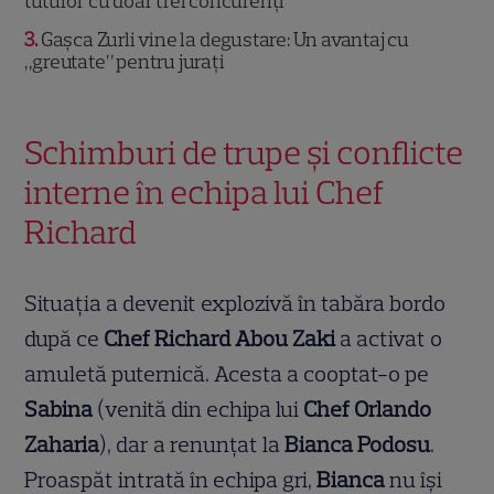
tuturor cu doar trei concurenți
3
Gașca Zurli vine la degustare: Un avantaj cu
„greutate” pentru jurați
Schimburi de trupe și conflicte
interne în echipa lui Chef
Richard
Situația a devenit explozivă în tabăra bordo
după ce
Chef Richard Abou Zaki
a activat o
amuletă puternică. Acesta a cooptat-o pe
Sabina
(venită din echipa lui
Chef Orlando
Zaharia
), dar a renunțat la
Bianca Podosu
.
Proaspăt intrată în echipa gri,
Bianca
nu își