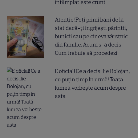
întâmplat este crunt
Atenție! Poți primi bani de la
stat dacă-ți îngrijești părinții,
bunicii sau pe cineva vârstnic
din familie. Acum s-a decis!
Cum trebuie să procedezi
E oficial! Ce a decis Ilie Bolojan,
cu puțin timp în urmă! Toată
lumea vorbește acum despre
asta