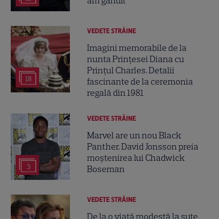
am gândit”
VEDETE STRĂINE
Imagini memorabile de la
nunta Prințesei Diana cu
Prințul Charles. Detalii
18
fascinante de la ceremonia
regală din 1981
VEDETE STRĂINE
Marvel are un nou Black
Panther. David Jonsson preia
moștenirea lui Chadwick
3
Boseman
VEDETE STRĂINE
De la o viață modestă la sute