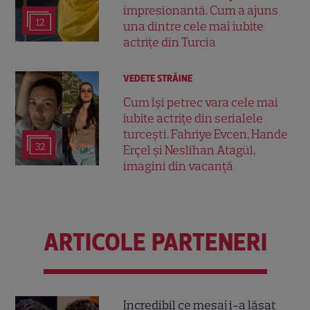
impresionantă. Cum a ajuns
12
una dintre cele mai iubite
actrițe din Turcia
VEDETE STRĂINE
Cum își petrec vara cele mai
iubite actrițe din serialele
turcești. Fahriye Evcen, Hande
32
Erçel și Neslihan Atagül,
imagini din vacanță
ARTICOLE PARTENERI
Incredibil ce mesaj i-a lăsat