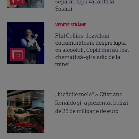
separat după vacanța la
Șușani
VEDETE STRĂINE
Phil Collins, dezvăluiri
cutremurătoare despre lupta
cu alcoolul: „Copiii mei au fost
10
chemați să-și ia adio de la
mine”
„Jucăriile mele” » Cristiano
Ronaldo și-a prezentat bolizii
de 25 de milioane de euro