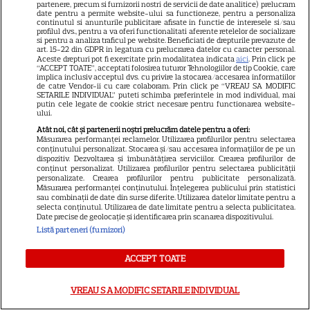
partenere, precum si furnizorii nostri de servicii de date analitice) prelucram
Rider din Universul Marvel.
date pentru a permite website-ului sa functioneze, pentru a personaliza
continutul si anunturile publicitare afisate in functie de interesele si/sau
Anunțul făcut la Comic-Con i-
profilul dvs., pentru a va oferi functionalitati aferente retelelor de socializare
7
a entuziasmat pe fani
si pentru a analiza traficul pe website. Beneficiati de drepturile prevazute de
art. 15-22 din GDPR in legatura cu prelucrarea datelor cu caracter personal.
Aceste drepturi pot fi exercitate prin modalitatea indicata
aici
. Prin click pe
“ACCEPT TOATE”, acceptati folosirea tuturor Tehnologiilor de tip Cookie, care
implica inclusiv acceptul dvs. cu privire la stocarea/accesarea informatiilor
DISNEY PLUS
de catre Vendor-ii cu care colaboram. Prin click pe “VREAU SA MODIFIC
SETARILE INDIVIDUAL” puteti schimba preferintele in mod individual, mai
putin cele legate de cookie strict necesare pentru functionarea website-
„Diavolul se îmbracă de la
ului.
Prada 2” s-a lansat pe Disney+.
Atât noi, cât și partenerii noștri prelucrăm datele pentru a oferi:
Meryl Streep și Anne
Măsurarea performanței reclamelor. Utilizarea profilurilor pentru selectarea
conținutului personalizat. Stocarea și/sau accesarea informațiilor de pe un
Hathaway revin la revista
dispozitiv. Dezvoltarea și îmbunătățirea serviciilor. Crearea profilurilor de
conținut personalizat. Utilizarea profilurilor pentru selectarea publicității
Runway
personalizate. Crearea profilurilor pentru publicitate personalizată.
Măsurarea performanței conținutului. Înțelegerea publicului prin statistici
sau combinații de date din surse diferite. Utilizarea datelor limitate pentru a
selecta conținutul. Utilizarea de date limitate pentru a selecta publicitatea.
VEDETE STRĂINE
Date precise de geolocație și identificarea prin scanarea dispozitivului.
Listă parteneri (furnizori)
Meryl Streep, gest
impresionant pentru Anne
ACCEPT TOATE
Hathaway și Emily Blunt la
9
„Diavolul se îmbracă de la
VREAU SA MODIFIC SETARILE INDIVIDUAL
Prada 2”. Ce salarii ar fi primit