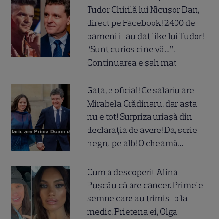
Tudor Chirilă lui Nicușor Dan,
direct pe Facebook! 2400 de
oameni i-au dat like lui Tudor!
“Sunt curios cine vă…”.
Continuarea e șah mat
Gata, e oficial! Ce salariu are
Mirabela Grădinaru, dar asta
nu e tot! Surpriza uriașă din
declarația de avere! Da, scrie
negru pe alb! O cheamă…
Cum a descoperit Alina
Pușcău că are cancer. Primele
semne care au trimis-o la
medic. Prietena ei, Olga