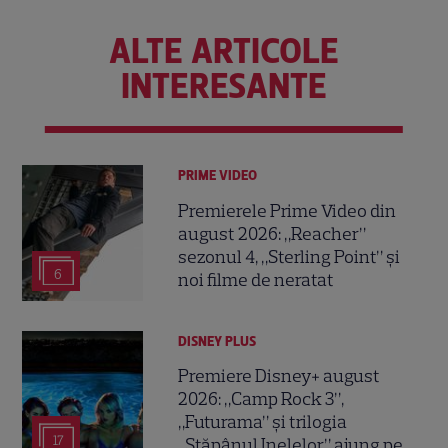
ALTE ARTICOLE
INTERESANTE
PRIME VIDEO
Premierele Prime Video din
august 2026: „Reacher”
sezonul 4, „Sterling Point” și
6
noi filme de neratat
DISNEY PLUS
Premiere Disney+ august
2026: „Camp Rock 3”,
„Futurama” și trilogia
17
„Stăpânul Inelelor” ajung pe