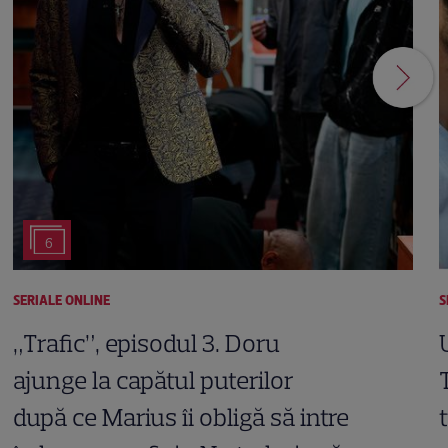
6
SERIALE ONLINE
S
„Trafic”, episodul 3. Doru
ajunge la capătul puterilor
după ce Marius îi obligă să intre