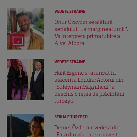
VEDETE STRĂINE
Onur Özaydın se alătură
serialului „La marginea lumii”.
Va interpreta prima iubire a
6
Alyei Albora
VEDETE STRĂINE
Halit Ergenç s-a lansat în
afaceri la Londra: Actorul din
„Suleyman Magnificul” a
deschis o rețea de plăcintării
turcești
SERIALE TURCEŞTI
Demet Özdemir, vedeta din
„Fata din vis”, are o poveste