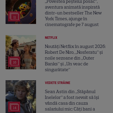
„Povestea peștelui posac”,
aventura animată inspirată
dintr-un bestseller The New
11
York Times, ajunge în
cinematografe pe 7 august
NETFLIX
Noutăți Netflix în august 2026:
Robert De Niro, „Nosferatu” și
noile sezoane din „Outer
16
Banks” și „Un veac de
singurătate”
VEDETE STRĂINE
Sean Astin din „Stăpânul
Inelelor” a fost nevoit să își
vândă casa din cauza
14
salariului mic: Câți bani a