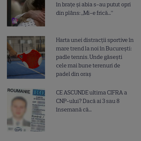
în brațe și abia s-au putut opri
din plâns: „Mi-e frică...”
Harta unei distracții sportive în
mare trend la noi în București:
padle tennis. Unde găsești
cele mai bune terenuri de
padel din oraș
CE ASCUNDE ultima CIFRA a
CNP-ului? Dacă ai 3 sau 8
însemană că...