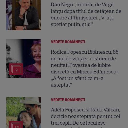
Dan Negru, ironizat de Virgil
Ianțu după titlul de cetățean de
onoare al Timișoarei: „V-ați
speriat puțin, știu”
VEDETE ROMÂNEŞTI
Rodica Popescu Bitănescu, 88
de ani de viață și o carieră de
neuitat. Povestea de iubire
9
discretă cu Mircea Bitănescu:
„A fost un sfânt că m-a
așteptat”
VEDETE ROMÂNEŞTI
Adela Popescu și Radu Vâlcan,
decizie neașteptată pentru cei
trei copii. De ce locuiesc
36