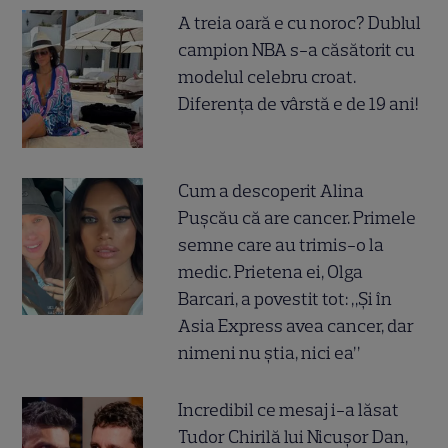
A treia oară e cu noroc? Dublul
campion NBA s-a căsătorit cu
modelul celebru croat.
Diferența de vârstă e de 19 ani!
Cum a descoperit Alina
Pușcău că are cancer. Primele
semne care au trimis-o la
medic. Prietena ei, Olga
Barcari, a povestit tot: „Și în
Asia Express avea cancer, dar
nimeni nu știa, nici ea”
Incredibil ce mesaj i-a lăsat
Tudor Chirilă lui Nicușor Dan,