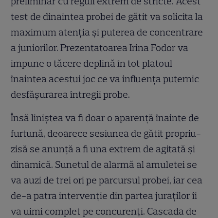
preliminar cu reguli extrem de stricte. Acest
test de dinaintea probei de gătit va solicita la
maximum atenția și puterea de concentrare
a juniorilor. Prezentatoarea Irina Fodor va
impune o tăcere deplină în tot platoul
înaintea acestui joc ce va influența puternic
desfășurarea întregii probe.
Însă liniștea va fi doar o aparență înainte de
furtună, deoarece sesiunea de gătit propriu-
zisă se anunță a fi una extrem de agitată și
dinamică. Sunetul de alarmă al amuletei se
va auzi de trei ori pe parcursul probei, iar cea
de-a patra intervenție din partea juraților îi
va uimi complet pe concurenți. Cascada de