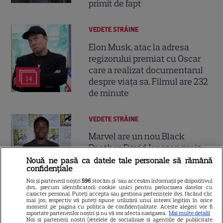
primit de fapt
VEDETE STRĂINE
Elon Musk, atac la adresa
regizorului premiat cu Oscar
care a realizat documentarul
14
despre viața sa. Filmul are 232
de minute
VEDETE STRĂINE
Marvel are un nou Black
Panther. David Jonsson preia
moștenirea lui Chadwick
Nouă ne pasă ca datele tale personale să rămână
confidențiale
3
Boseman
Noi și partenerii noștri
596
stocăm și/sau accesăm informații pe dispozitivul
dvs., precum identificatorii cookie unici pentru prelucrarea datelor cu
caracter personal. Puteți accepta sau gestiona preferințele dvs. făcând clic
mai jos, respectiv vă puteți opune utilizării unui interes legitim în orice
VEDETE STRĂINE
moment pe pagina cu politica de confidențialitate. Aceste alegeri vor fi
raportate partenerilor noștri și nu vă vor afecta navigarea.
Mai multe detalii
Ryan Gosling este noul Ghost
Noi si partenerii nostri (retelele de socializare si agentiile de publicitate