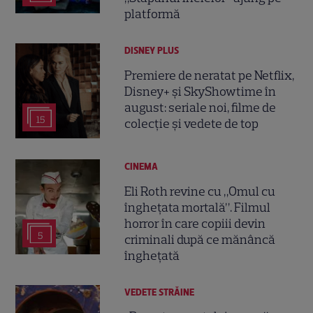
platformă
DISNEY PLUS
Premiere de neratat pe Netflix,
Disney+ și SkyShowtime în
august: seriale noi, filme de
15
colecție și vedete de top
CINEMA
Eli Roth revine cu „Omul cu
înghețata mortală”. Filmul
horror în care copiii devin
5
criminali după ce mănâncă
înghețată
VEDETE STRĂINE