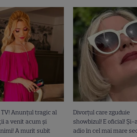
a TV! Anunțul tragic al
Divorțul care zguduie
ii a venit acum și
showbizul! E oficial! Și
inimi! A murit subit
adio în cel mai mare sec