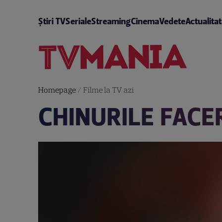
Știri TV
Seriale
Streaming
Cinema
Vedete
Actualita
Homepage
/
Filme la TV azi
CHINURILE FACER