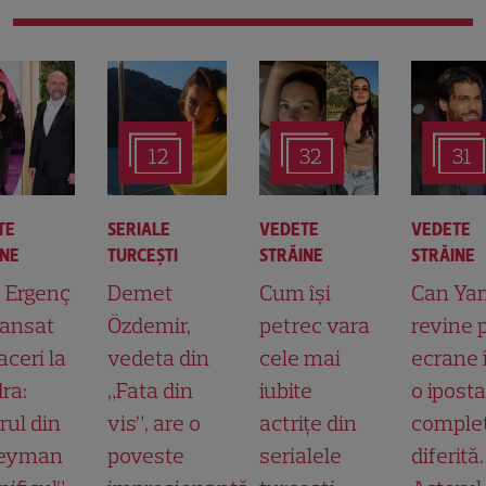
12
32
31
TE
SERIALE
VEDETE
VEDETE
INE
TURCEŞTI
STRĂINE
STRĂINE
t Ergenç
Demet
Cum își
Can Ya
lansat
Özdemir,
petrec vara
revine 
aceri la
vedeta din
cele mai
ecrane 
ra:
„Fata din
iubite
o ipost
rul din
vis”, are o
actrițe din
comple
leyman
poveste
serialele
diferită.