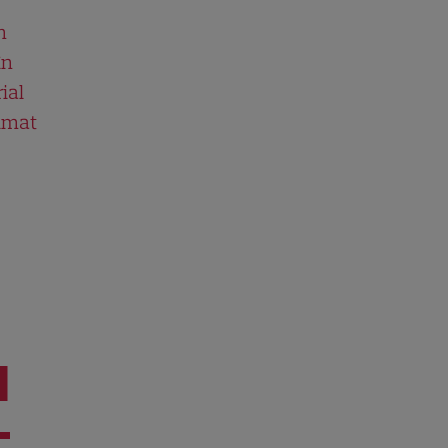
n
în
ial
ilmat
I