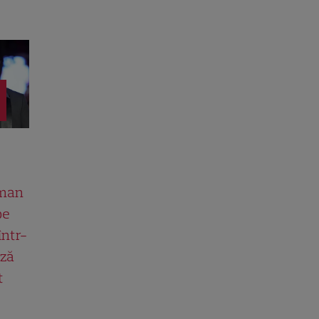
man
pe
într-
ază
t