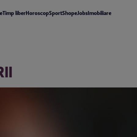
te
Timp liber
Horoscop
Sport
Shop
eJobs
Imobiliare
II