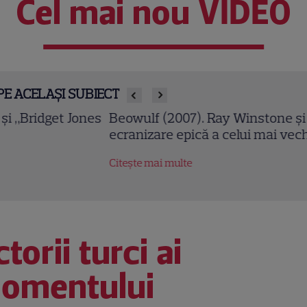
Cel mai nou VIDEO
PE ACELAȘI SUBIECT
owulf (2007). Ray Winstone și Angelina Jolie într-o
ranizare epică a celui mai vechi poem englez
tește mai multe
torii turci ai
omentului