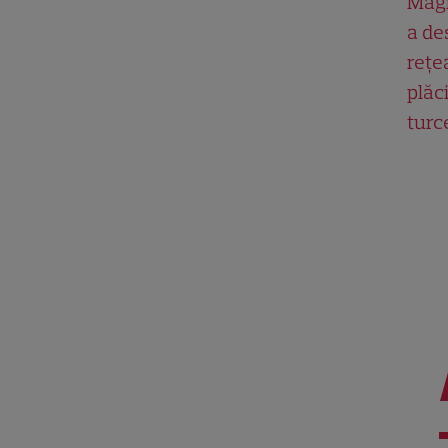
Magn
a de
rețe
plăci
turc