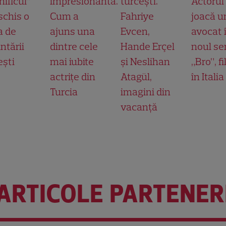
ificul”
impresionantă.
turcești.
Actorul
schis o
Cum a
Fahriye
joacă u
a de
ajuns una
Evcen,
avocat 
ntării
dintre cele
Hande Erçel
noul ser
ești
mai iubite
și Neslihan
„Bro”, f
actrițe din
Atagül,
în Italia
Turcia
imagini din
vacanță
ARTICOLE PARTENER