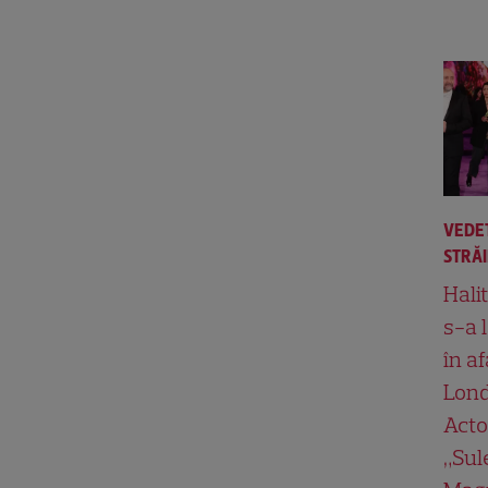
VEDE
STRĂ
Hali
s-a 
în af
Lond
Acto
„Su