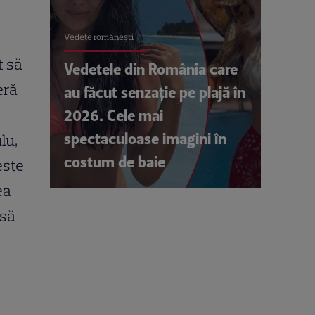
Vedete româneşti
t să
Vedetele din România care
eră
au făcut senzație pe plajă în
2026. Cele mai
spectaculoase imagini în
lu,
costum de baie
este
ea
 să