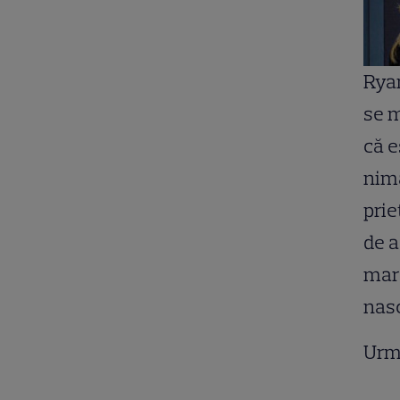
Ryan
se 
că e
nimă
prie
de a
mare
nasc
Urm