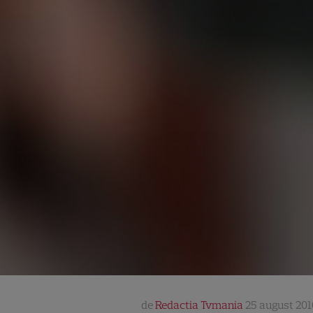
de
Redactia Tvmania
25 august 201