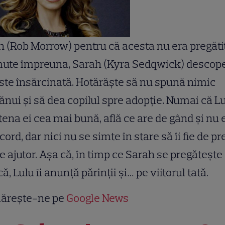
 (Rob Morrow) pentru că acesta nu era pregăti
mute împreuna, Sarah (Kyra Sedqwick) descop
ste însărcinată. Hotărăște să nu spună nimic
nui și să dea copilul spre adopție. Numai că Lu
tena ei cea mai bună, află ce are de gând și nu 
cord, dar nici nu se simte în stare să îi fie de pr
 ajutor. Așa că, în timp ce Sarah se pregătește
ă, Lulu îi anunță părinții și… pe viitorul tată.
ărește-ne pe
Google News