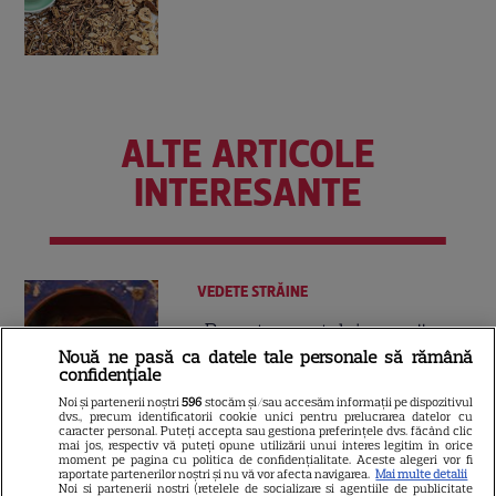
ALTE ARTICOLE
INTERESANTE
VEDETE STRĂINE
„Povestea peștelui posac”,
aventura animată inspirată
Nouă ne pasă ca datele tale personale să rămână
confidențiale
dintr-un bestseller The New
11
Noi și partenerii noștri
596
stocăm și/sau accesăm informații pe dispozitivul
York Times, ajunge în
dvs., precum identificatorii cookie unici pentru prelucrarea datelor cu
cinematografe pe 7 august
caracter personal. Puteți accepta sau gestiona preferințele dvs. făcând clic
mai jos, respectiv vă puteți opune utilizării unui interes legitim în orice
moment pe pagina cu politica de confidențialitate. Aceste alegeri vor fi
raportate partenerilor noștri și nu vă vor afecta navigarea.
Mai multe detalii
Noi si partenerii nostri (retelele de socializare si agentiile de publicitate
NETFLIX