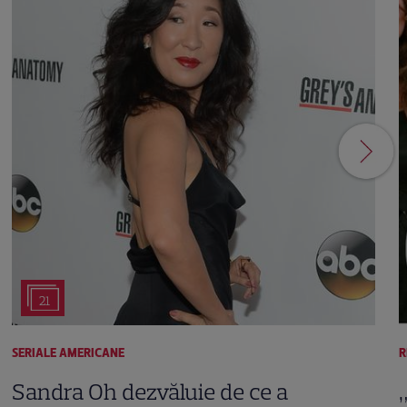
21
SERIALE AMERICANE
R
Sandra Oh dezvăluie de ce a