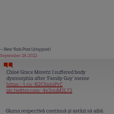
— New York Post (@nypost)
September 28, 2022
Chloë Grace Moretz: I suffered body
dysmorphia after ‘Family Guy’ meme
https://t.co/R2C5p1nPrC
pic.twitter.com/4y2ouM2L72
Gluma respectivă continuă și astăzi să aibă