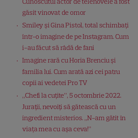
Cunoscutul actor de telenovele a fost
găsit vinovat de omor
Smiley și Gina Pistol, total schimbați
într-o imagine de pe Instagram. Cum
i-au făcut să râdă de fani
Imagine rară cu Horia Brenciu și
familia lui. Cum arată azi cei patru
copii ai vedetei Pro TV
„Chefi la cuțite”, 5 octombrie 2022.
Jurații, nevoiți să gătească cu un
ingredient misterios. „N-am gătit în
viața mea cu așa ceva!”