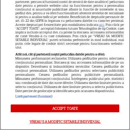
partenere, precum si furnizorii nostri de servicii de date analitice) prelucram
date pentru a permite website-ului sa functioneze, pentru a personaliza
Noutăți Netflix în august 2026:
continutul si anunturile publicitare afisate in functie de interesele si/sau
profilul dvs., pentru a va oferi functionalitati aferente retelelor de socializare
Robert De Niro, „Nosferatu” și
si pentru a analiza traficul pe website. Beneficiati de drepturile prevazute de
art. 15-22 din GDPR in legatura cu prelucrarea datelor cu caracter personal.
noile sezoane din „Outer
Aceste drepturi pot fi exercitate prin modalitatea indicata
aici
. Prin click pe
16
Banks” și „Un veac de
“ACCEPT TOATE”, acceptati folosirea tuturor Tehnologiilor de tip Cookie, care
implica inclusiv acceptul dvs. cu privire la stocarea/accesarea informatiilor
singurătate”
de catre Vendor-ii cu care colaboram. Prin click pe “VREAU SA MODIFIC
SETARILE INDIVIDUAL” puteti schimba preferintele in mod individual, mai
putin cele legate de cookie strict necesare pentru functionarea website-
ului.
VEDETE STRĂINE
Atât noi, cât și partenerii noștri prelucrăm datele pentru a oferi:
Măsurarea performanței reclamelor. Utilizarea profilurilor pentru selectarea
Sean Astin din „Stăpânul
conținutului personalizat. Stocarea și/sau accesarea informațiilor de pe un
Inelelor” a fost nevoit să își
dispozitiv. Dezvoltarea și îmbunătățirea serviciilor. Crearea profilurilor de
conținut personalizat. Utilizarea profilurilor pentru selectarea publicității
vândă casa din cauza
personalizate. Crearea profilurilor pentru publicitate personalizată.
Măsurarea performanței conținutului. Înțelegerea publicului prin statistici
14
salariului mic: Câți bani a
sau combinații de date din surse diferite. Utilizarea datelor limitate pentru a
primit de fapt
selecta conținutul. Utilizarea de date limitate pentru a selecta publicitatea.
Date precise de geolocație și identificarea prin scanarea dispozitivului.
Listă parteneri (furnizori)
VEDETE STRĂINE
ACCEPT TOATE
Elon Musk, atac la adresa
regizorului premiat cu Oscar
VREAU SA MODIFIC SETARILE INDIVIDUAL
care a realizat documentarul