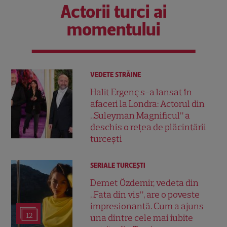
Actorii turci ai
momentului
VEDETE STRĂINE
Halit Ergenç s-a lansat în
afaceri la Londra: Actorul din
„Suleyman Magnificul” a
deschis o rețea de plăcintării
turcești
SERIALE TURCEŞTI
Demet Özdemir, vedeta din
„Fata din vis”, are o poveste
impresionantă. Cum a ajuns
12
una dintre cele mai iubite