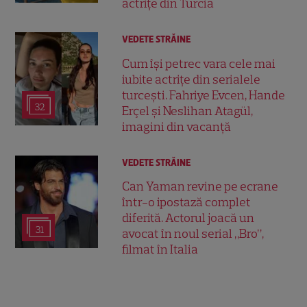
actrițe din Turcia
VEDETE STRĂINE
Cum își petrec vara cele mai
iubite actrițe din serialele
turcești. Fahriye Evcen, Hande
32
Erçel și Neslihan Atagül,
imagini din vacanță
VEDETE STRĂINE
Can Yaman revine pe ecrane
într-o ipostază complet
diferită. Actorul joacă un
31
avocat în noul serial „Bro”,
filmat în Italia