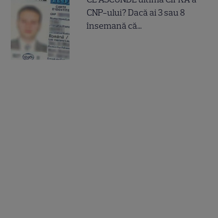
CNP-ului? Dacă ai 3 sau 8
însemană că...