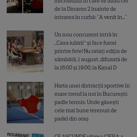
microbuzul în care se aflau cei
de la Dinamo 2 înainte de
intrarea în curbă: "A venit în..."
Un nou concurent intră în
„Casa iubirii” și face furori
printre fete! Nu ratați ediția de
sâmbătă, 1 august, difuzată de
la 16:00 și 19:00, la Kanal D
Harta unei distracții sportive în
mare trend la noi în București:
padle tennis. Unde găsești
cele mai bune terenuri de
padel din oraș
CE ASCUNDE ultima CIFRA a