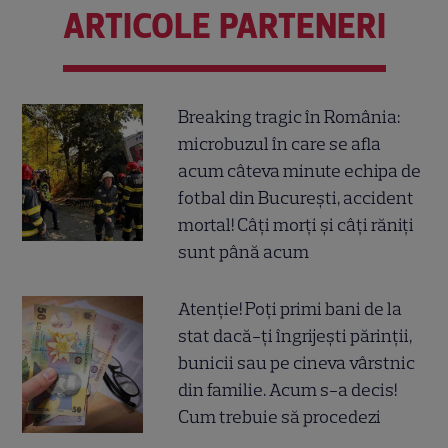
ARTICOLE PARTENERI
Breaking tragic în România:
microbuzul în care se afla
acum câteva minute echipa de
fotbal din București, accident
mortal! Câți morți și câți răniți
sunt până acum
Atenție! Poți primi bani de la
stat dacă-ți îngrijești părinții,
bunicii sau pe cineva vârstnic
din familie. Acum s-a decis!
Cum trebuie să procedezi