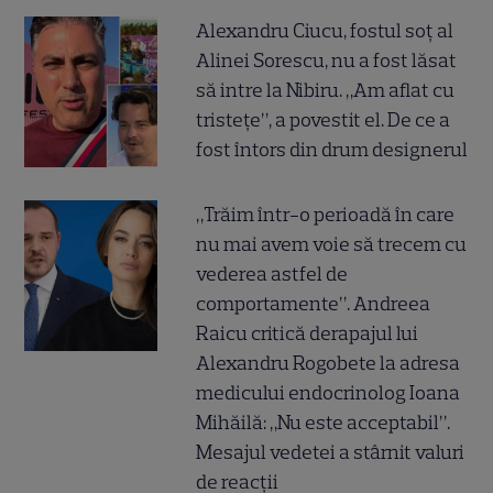
Alexandru Ciucu, fostul soț al
Alinei Sorescu, nu a fost lăsat
să intre la Nibiru. „Am aflat cu
tristețe”, a povestit el. De ce a
fost întors din drum designerul
„Trăim într-o perioadă în care
nu mai avem voie să trecem cu
vederea astfel de
comportamente”. Andreea
Raicu critică derapajul lui
Alexandru Rogobete la adresa
medicului endocrinolog Ioana
Mihăilă: „Nu este acceptabil”.
Mesajul vedetei a stârnit valuri
de reacții