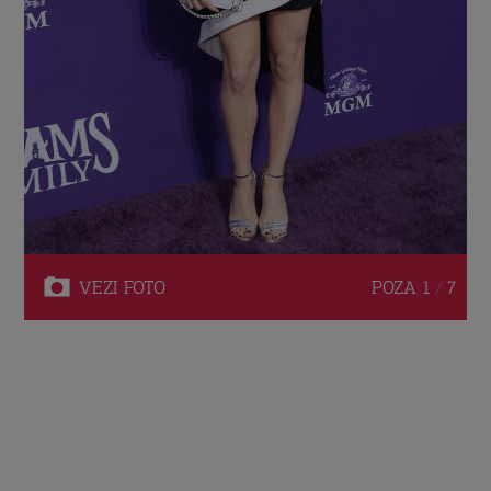
VEZI
FOTO
POZA
1 / 7