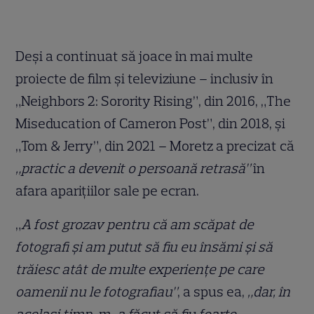
Deși a continuat să joace în mai multe
proiecte de film și televiziune – inclusiv în
„Neighbors 2: Sorority Rising”, din 2016, „The
Miseducation of Cameron Post”, din 2018, și
„Tom & Jerry”, din 2021 – Moretz a precizat că
„practic a devenit o persoană retrasă”
în
afara aparițiilor sale pe ecran.
„
A fost grozav pentru că am scăpat de
fotografi și am putut să fiu eu însămi și să
trăiesc atât de multe experiențe pe care
oamenii nu le fotografiau”
, a spus ea,
„dar, în
același timp, m-a făcut să fiu foarte