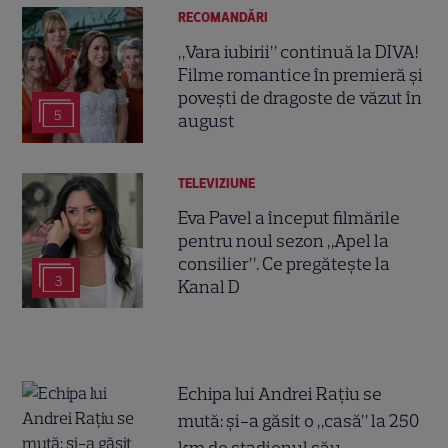
RECOMANDĂRI
„Vara iubirii” continuă la DIVA!
Filme romantice în premieră și
povești de dragoste de văzut în
5
august
TELEVIZIUNE
Eva Pavel a început filmările
pentru noul sezon „Apel la
consilier”. Ce pregătește la
3
Kanal D
Echipa lui Andrei Rațiu se
mută: și-a găsit o „casă” la 250
km de stadionul său