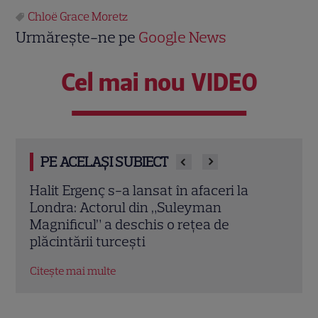
Chloë Grace Moretz
Urmărește-ne pe
Google News
Cel mai nou VIDEO
PE ACELAȘI SUBIECT
O mai ții minte pe mama lui Stifler din
Jenni
„American Pie”? Jennifer Coolidge, la 64
fiica
de ani, dezvăluie greșeala pe care o
cele
regretă și astăzi
Citeș
Citește mai multe