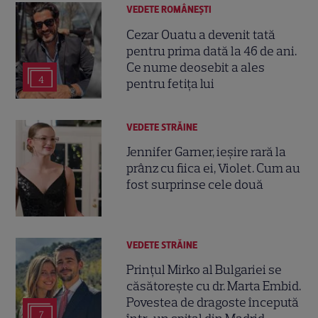
VEDETE ROMÂNEŞTI
Cezar Ouatu a devenit tată
pentru prima dată la 46 de ani.
Ce nume deosebit a ales
4
pentru fetița lui
VEDETE STRĂINE
Jennifer Garner, ieșire rară la
prânz cu fiica ei, Violet. Cum au
fost surprinse cele două
VEDETE STRĂINE
Prințul Mirko al Bulgariei se
căsătorește cu dr. Marta Embid.
Povestea de dragoste începută
7