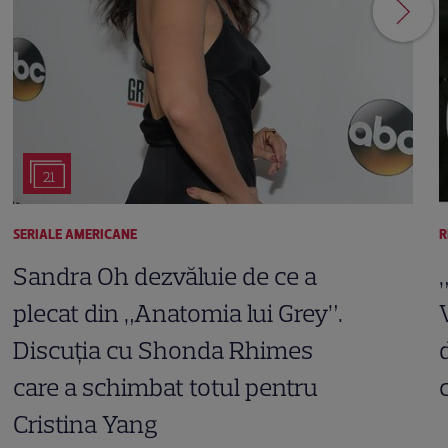
21
SERIALE AMERICANE
R
Sandra Oh dezvăluie de ce a
plecat din „Anatomia lui Grey”.
Discuția cu Shonda Rhimes
care a schimbat totul pentru
Cristina Yang