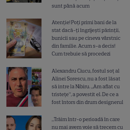
sunt până acum
Atenție! Poți primi bani de la
stat dacă-ți îngrijești părinții,
bunicii sau pe cineva vârstnic
din familie. Acum s-a decis!
Cum trebuie să procedezi
Alexandru Ciucu, fostul soț al
Alinei Sorescu, nu a fost lăsat
să intre la Nibiru. „Am aflat cu
tristețe”, a povestit el. De ce a
fost întors din drum designerul
„Trăim într-o perioadă în care
nu mai avem voie să trecem cu