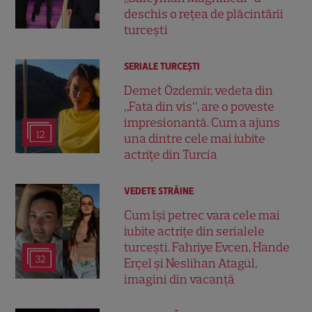
deschis o rețea de plăcintării
turcești
SERIALE TURCEŞTI
Demet Özdemir, vedeta din
„Fata din vis”, are o poveste
impresionantă. Cum a ajuns
12
una dintre cele mai iubite
actrițe din Turcia
VEDETE STRĂINE
Cum își petrec vara cele mai
iubite actrițe din serialele
turcești. Fahriye Evcen, Hande
32
Erçel și Neslihan Atagül,
imagini din vacanță