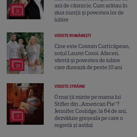
ani de căsnicie. Cum arătau în
11
ziua nunții și povestea lor de
iubire
VEDETE ROMÂNEŞTI
Cine este Cosmin Curticăpean,
soțul Laurei Cosoi. Afaceri,
vârstă și povestea de iubire
29
care durează de peste 10 ani
VEDETE STRĂINE
O mai ții minte pe mama lui
Stifler din „American Pie”?
Jennifer Coolidge, la 64 de ani,
7
dezvăluie greșeala pe care o
regretă și astăzi