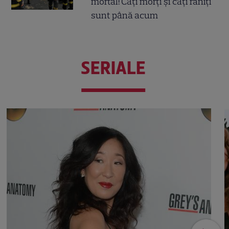
mortal! Câți morți și câți răniți
sunt până acum
SERIALE