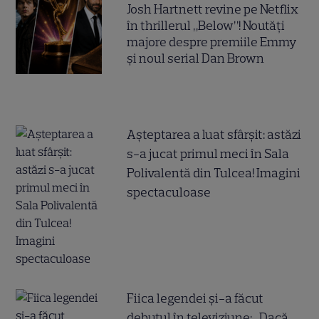
Josh Hartnett revine pe Netflix
în thrillerul „Below”! Noutăți
majore despre premiile Emmy
și noul serial Dan Brown
Așteptarea a luat sfârșit: astăzi
s-a jucat primul meci în Sala
Polivalentă din Tulcea! Imagini
spectaculoase
Fiica legendei și-a făcut
debutul în televiziune: „Dacă