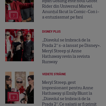
Ryan Gosling este noul Ghost
Rider din Universul Marvel.
Anunțul făcut la Comic-Con i-
7
a entuziasmat pe fani
DISNEY PLUS
„Diavolul se îmbracă de la
Prada 2” s-a lansat pe Disney+.
Meryl Streep și Anne
Hathaway revin la revista
Runway
VEDETE STRĂINE
Meryl Streep, gest
impresionant pentru Anne
Hathaway și Emily Blunt la
9
„Diavolul se îmbracă de la
Prada 2”. Ce salarii ar fi primit