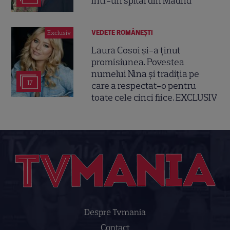
într-un spital din Madrid
VEDETE ROMÂNEŞTI
Exclusiv
Laura Cosoi și-a ținut
promisiunea. Povestea
numelui Nina și tradiția pe
17
care a respectat-o pentru
toate cele cinci fiice. EXCLUSIV
Despre Tvmania
Contact