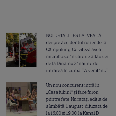
NOI DETALII IES LA IVEALĂ
despre accidentul rutier de la
Câmpulung. Ce viteză avea
microbuzul în care se aflau cei
de la Dinamo 2 înainte de
intrarea în curbă: "A venit în..."
Un nou concurent intră în
„Casa iubirii” și face furori
printre fete! Nu ratați ediția de
sâmbătă, 1 august, difuzată de
la 16:00 și 19:00, la Kanal D