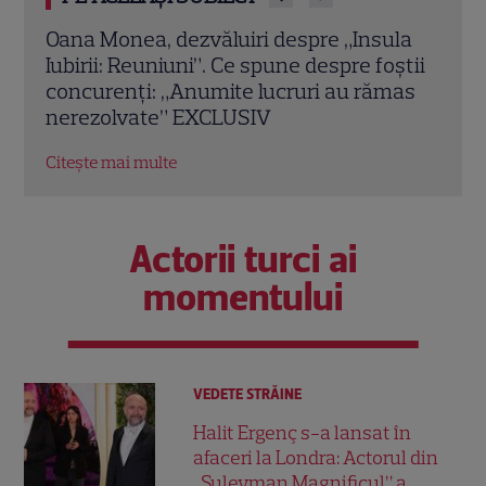
la
Chef Orlando Zaharia și soția lui,
Cine
știi
Mădălina, au împlinit 22 de ani de
Laur
mas
căsnicie. Cum arătau în ziua nunții și
de i
povestea lor de iubire
Citeș
Citește mai multe
Actorii turci ai
momentului
VEDETE STRĂINE
Halit Ergenç s-a lansat în
afaceri la Londra: Actorul din
„Suleyman Magnificul” a