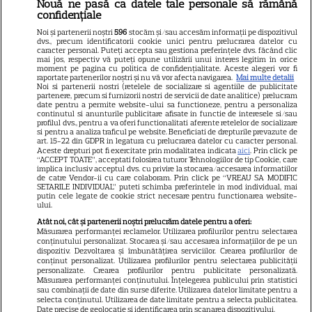
Nouă ne pasă ca datele tale personale să rămână
Libertatea
confidențiale
Libertatea pentru femei
Noi și partenerii noștri
596
stocăm și/sau accesăm informații pe dispozitivul
dvs., precum identificatorii cookie unici pentru prelucrarea datelor cu
GSP
caracter personal. Puteți accepta sau gestiona preferințele dvs. făcând clic
mai jos, respectiv vă puteți opune utilizării unui interes legitim în orice
Știri mondene
moment pe pagina cu politica de confidențialitate. Aceste alegeri vor fi
raportate partenerilor noștri și nu vă vor afecta navigarea.
Mai multe detalii
Noi si partenerii nostri (retelele de socializare si agentiile de publicitate
Avantaje
partenere, precum si furnizorii nostri de servicii de date analitice) prelucram
date pentru a permite website-ului sa functioneze, pentru a personaliza
Elle
continutul si anunturile publicitare afisate in functie de interesele si/sau
profilul dvs., pentru a va oferi functionalitati aferente retelelor de socializare
Unica
si pentru a analiza traficul pe website. Beneficiati de drepturile prevazute de
art. 15-22 din GDPR in legatura cu prelucrarea datelor cu caracter personal.
Retete practice
Aceste drepturi pot fi exercitate prin modalitatea indicata
aici
. Prin click pe
“ACCEPT TOATE”, acceptati folosirea tuturor Tehnologiilor de tip Cookie, care
implica inclusiv acceptul dvs. cu privire la stocarea/accesarea informatiilor
de catre Vendor-ii cu care colaboram. Prin click pe “VREAU SA MODIFIC
SETARILE INDIVIDUAL” puteti schimba preferintele in mod individual, mai
URMĂREȘTE-NE PE
putin cele legate de cookie strict necesare pentru functionarea website-
ului.
Atât noi, cât și partenerii noștri prelucrăm datele pentru a oferi:
Măsurarea performanței reclamelor. Utilizarea profilurilor pentru selectarea
conținutului personalizat. Stocarea și/sau accesarea informațiilor de pe un
dispozitiv. Dezvoltarea și îmbunătățirea serviciilor. Crearea profilurilor de
conținut personalizat. Utilizarea profilurilor pentru selectarea publicității
Copyright
2026
Ringier Romania – Toate Drepturile rezervate
personalizate. Crearea profilurilor pentru publicitate personalizată.
Măsurarea performanței conținutului. Înțelegerea publicului prin statistici
sau combinații de date din surse diferite. Utilizarea datelor limitate pentru a
selecta conținutul. Utilizarea de date limitate pentru a selecta publicitatea.
Date precise de geolocație și identificarea prin scanarea dispozitivului.