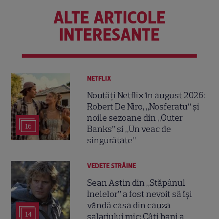
ALTE ARTICOLE
INTERESANTE
NETFLIX
Noutăți Netflix în august 2026:
Robert De Niro, „Nosferatu” și
noile sezoane din „Outer
16
Banks” și „Un veac de
singurătate”
VEDETE STRĂINE
Sean Astin din „Stăpânul
Inelelor” a fost nevoit să își
vândă casa din cauza
14
salariului mic: Câți bani a