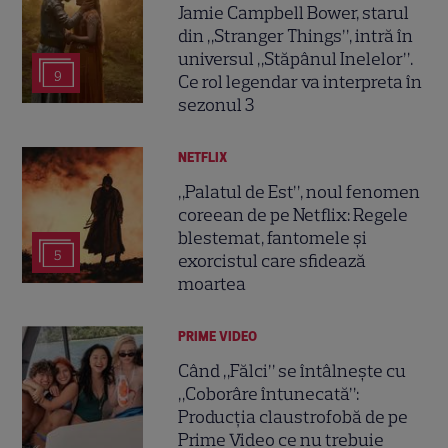
Jamie Campbell Bower, starul
din „Stranger Things”, intră în
universul „Stăpânul Inelelor”.
9
Ce rol legendar va interpreta în
sezonul 3
NETFLIX
„Palatul de Est”, noul fenomen
coreean de pe Netflix: Regele
blestemat, fantomele și
5
exorcistul care sfidează
moartea
PRIME VIDEO
Când „Fălci” se întâlnește cu
„Coborâre întunecată”:
Producția claustrofobă de pe
Prime Video ce nu trebuie