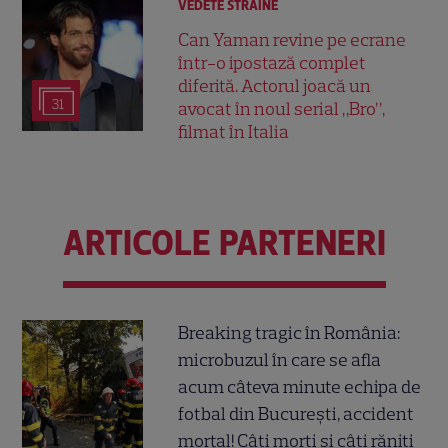
VEDETE STRĂINE
Can Yaman revine pe ecrane
într-o ipostază complet
diferită. Actorul joacă un
31
avocat în noul serial „Bro”,
filmat în Italia
ARTICOLE PARTENERI
Breaking tragic în România:
microbuzul în care se afla
acum câteva minute echipa de
fotbal din București, accident
mortal! Câți morți și câți răniți