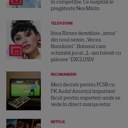
9
în competiție. Ce surpriză le
pregătește Nea Mărin
TELEVIZIUNE
Irina Rimes dezvăluie „arma”
din noul sezon „Vocea
României”. Butonul care
14
schimbă jocul: „L-am folosit cu
plăcere” EXCLUSIV
RECOMANDĂRI
Meci decisiv pentru FCSB cu
FK Auda! Anunțul important
făcut pentru suporteri: unde se
vede în direct manșa retur
NETFLIX