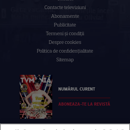
Contacte televiziuni
Abonamente
Publicitate
Termeni și condiții
Despre cookies
Politica de confidenţialitate
Sitemap
NUMĂRUL CURENT
ABONEAZA-TE LA REVISTĂ