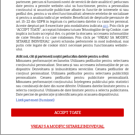
partenere, precum si furnizorii nostri de servicii de date analitice) prelucram
VEDETE STRĂINE
date pentru a permite website-ului sa functioneze, pentru a personaliza
continutul si anunturile publicitare afisate in functie de interesele si/sau
Elon Musk, atac la adresa
profilul dvs., pentru a va oferi functionalitati aferente retelelor de socializare
si pentru a analiza traficul pe website. Beneficiati de drepturile prevazute de
regizorului premiat cu Oscar
art. 15-22 din GDPR in legatura cu prelucrarea datelor cu caracter personal.
care a realizat documentarul
Aceste drepturi pot fi exercitate prin modalitatea indicata
aici
. Prin click pe
“ACCEPT TOATE”, acceptati folosirea tuturor Tehnologiilor de tip Cookie, care
14
despre viața sa. Filmul are 232
implica inclusiv acceptul dvs. cu privire la stocarea/accesarea informatiilor
de catre Vendor-ii cu care colaboram. Prin click pe “VREAU SA MODIFIC
de minute
SETARILE INDIVIDUAL” puteti schimba preferintele in mod individual, mai
putin cele legate de cookie strict necesare pentru functionarea website-
ului.
VEDETE STRĂINE
Atât noi, cât și partenerii noștri prelucrăm datele pentru a oferi:
Măsurarea performanței reclamelor. Utilizarea profilurilor pentru selectarea
conținutului personalizat. Stocarea și/sau accesarea informațiilor de pe un
Marvel are un nou Black
dispozitiv. Dezvoltarea și îmbunătățirea serviciilor. Crearea profilurilor de
Panther. David Jonsson preia
conținut personalizat. Utilizarea profilurilor pentru selectarea publicității
personalizate. Crearea profilurilor pentru publicitate personalizată.
moștenirea lui Chadwick
Măsurarea performanței conținutului. Înțelegerea publicului prin statistici
3
sau combinații de date din surse diferite. Utilizarea datelor limitate pentru a
Boseman
selecta conținutul. Utilizarea de date limitate pentru a selecta publicitatea.
Date precise de geolocație și identificarea prin scanarea dispozitivului.
Listă parteneri (furnizori)
VEDETE STRĂINE
ACCEPT TOATE
Ryan Gosling este noul Ghost
Rider din Universul Marvel.
VREAU SA MODIFIC SETARILE INDIVIDUAL
Anunțul făcut la Comic-Con i-