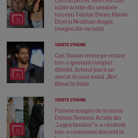
Cum își petrec vara cele mai
iubite actrițe din serialele
turcești. Fahriye Evcen, Hande
32
Erçel și Neslihan Atagül,
imagini din vacanță
VEDETE STRĂINE
Can Yaman revine pe ecrane
într-o ipostază complet
diferită. Actorul joacă un
31
avocat în noul serial „Bro”,
filmat în Italia
VEDETE STRĂINE
Primele imagini de la nunta
Damlei Sönmez. Actrița din
„Legea familiei” s-a căsătorit
13
într-o ceremonie discretă la