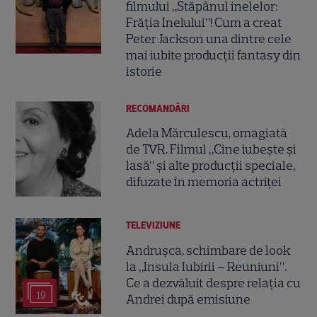
filmului „Stăpânul inelelor:
Frăția Inelului”! Cum a creat
Peter Jackson una dintre cele
mai iubite producții fantasy din
istorie
RECOMANDĂRI
Adela Mărculescu, omagiată
de TVR. Filmul „Cine iubește și
lasă” și alte producții speciale,
difuzate în memoria actriței
TELEVIZIUNE
Andrușca, schimbare de look
la „Insula Iubirii – Reuniuni”.
Ce a dezvăluit despre relația cu
19
Andrei după emisiune