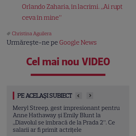
Orlando Zaharia, în lacrimi. „Ai rupt
ceva în mine”
Christina Aguilera
Urmărește-ne pe
Google News
Cel mai nou VIDEO
PE ACELAȘI SUBIECT
din
Meryl Streep, gest impresionant pentru
Broo
Anne Hathaway și Emily Blunt la
icon
„Diavolul se îmbracă de la Prada 2”. Ce
de la
salarii ar fi primit actrițele
Citeș