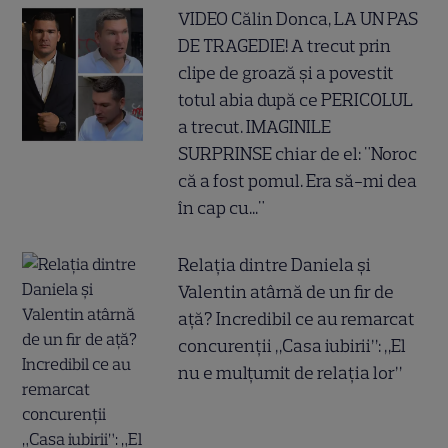
VIDEO Călin Donca, LA UN PAS
DE TRAGEDIE! A trecut prin
clipe de groază și a povestit
totul abia după ce PERICOLUL
a trecut. IMAGINILE
SURPRINSE chiar de el: "Noroc
că a fost pomul. Era să-mi dea
în cap cu..."
Relația dintre Daniela și
Valentin atârnă de un fir de
ață? Incredibil ce au remarcat
concurenții „Casa iubirii”: „El
nu e mulțumit de relația lor”