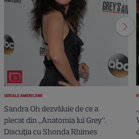
21
SERIALE AMERICANE
R
Sandra Oh dezvăluie de ce a
plecat din „Anatomia lui Grey”.
Discuția cu Shonda Rhimes