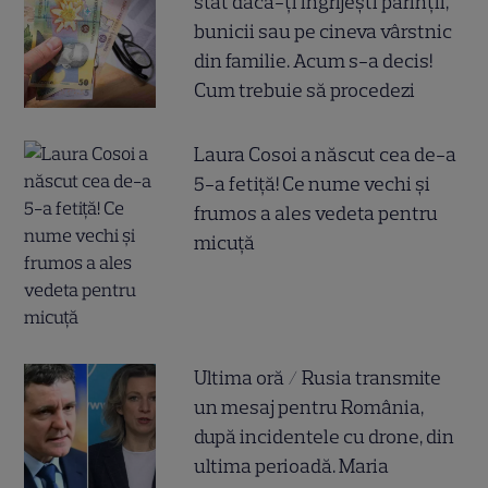
stat dacă-ți îngrijești părinții,
bunicii sau pe cineva vârstnic
din familie. Acum s-a decis!
Cum trebuie să procedezi
Laura Cosoi a născut cea de-a
5-a fetiță! Ce nume vechi și
frumos a ales vedeta pentru
micuță
Ultima oră / Rusia transmite
un mesaj pentru România,
după incidentele cu drone, din
ultima perioadă. Maria