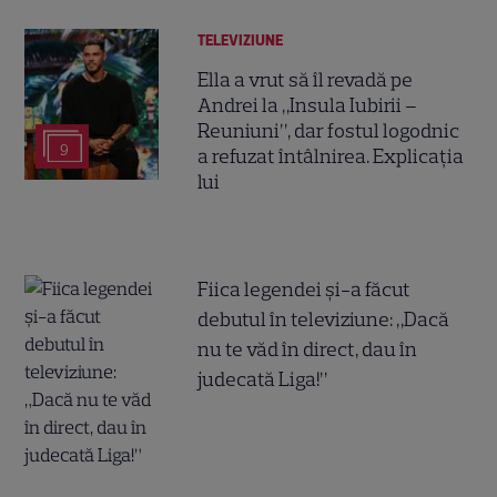
TELEVIZIUNE
Ella a vrut să îl revadă pe
Andrei la „Insula Iubirii –
Reuniuni”, dar fostul logodnic
9
a refuzat întâlnirea. Explicația
lui
Fiica legendei și-a făcut
debutul în televiziune: „Dacă
nu te văd în direct, dau în
judecată Liga!”