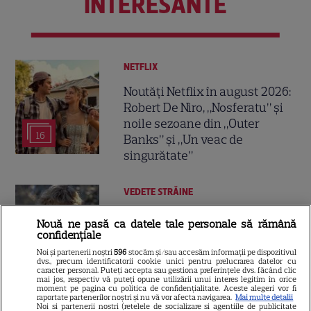
INTERESANTE
NETFLIX
Noutăți Netflix în august 2026:
Robert De Niro, „Nosferatu” și
noile sezoane din „Outer
16
Banks” și „Un veac de
singurătate”
VEDETE STRĂINE
Sean Astin din „Stăpânul
Nouă ne pasă ca datele tale personale să rămână
Inelelor” a fost nevoit să își
confidențiale
vândă casa din cauza
Noi și partenerii noștri
596
stocăm și/sau accesăm informații pe dispozitivul
14
dvs., precum identificatorii cookie unici pentru prelucrarea datelor cu
salariului mic: Câți bani a
caracter personal. Puteți accepta sau gestiona preferințele dvs. făcând clic
primit de fapt
mai jos, respectiv vă puteți opune utilizării unui interes legitim în orice
moment pe pagina cu politica de confidențialitate. Aceste alegeri vor fi
raportate partenerilor noștri și nu vă vor afecta navigarea.
Mai multe detalii
Noi si partenerii nostri (retelele de socializare si agentiile de publicitate