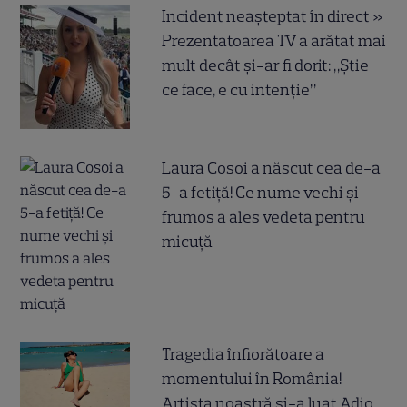
Incident neașteptat în direct »
Prezentatoarea TV a arătat mai
mult decât și-ar fi dorit: „Știe
ce face, e cu intenție”
Laura Cosoi a născut cea de-a
5-a fetiță! Ce nume vechi și
frumos a ales vedeta pentru
micuță
Tragedia înfiorătoare a
momentului în România!
Artista noastră și-a luat Adio