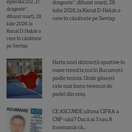
dragoste”, difuzat marți, 28
iulie 2026, la Kanal D: Haluk o
cere în căsătorie pe Sevtap
Harta unei distracții sportive în
mare trend la noi în București:
padle tennis. Unde găsești
cele mai bune terenuri de
padel din oraș
CE ASCUNDE ultima CIFRA a
CNP-ului? Dacă ai 3 sau 8
însemană că...