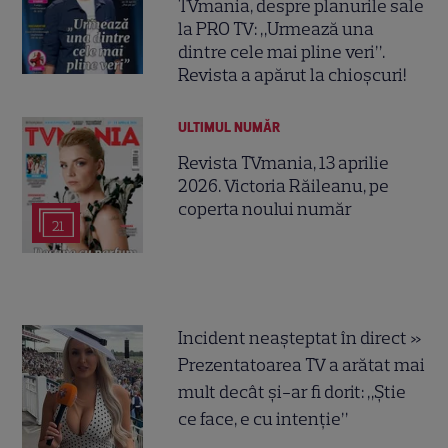
TVmania, despre planurile sale
la PRO TV: „Urmează una
dintre cele mai pline veri”.
Revista a apărut la chioșcuri!
ULTIMUL NUMĂR
Revista TVmania, 13 aprilie
2026. Victoria Răileanu, pe
coperta noului număr
21
Incident neașteptat în direct »
Prezentatoarea TV a arătat mai
mult decât și-ar fi dorit: „Știe
ce face, e cu intenție”