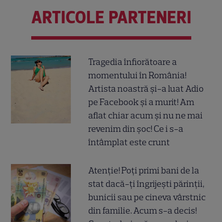
ARTICOLE PARTENERI
Tragedia înfiorătoare a
momentului în România!
Artista noastră și-a luat Adio
pe Facebook și a murit! Am
aflat chiar acum și nu ne mai
revenim din șoc! Ce i s-a
întâmplat este crunt
Atenție! Poți primi bani de la
stat dacă-ți îngrijești părinții,
bunicii sau pe cineva vârstnic
din familie. Acum s-a decis!