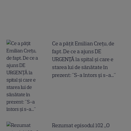
Ce a pățit Emilian Crețu, de
fapt. De ce a ajuns DE
URGENȚĂ la spital și care e
starea lui de sănătate în
prezent: "S-a întors și s-a..."
Rezumat episodul 102 „O