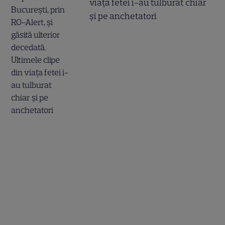
viața fetei i-au tulburat chiar
și pe anchetatori