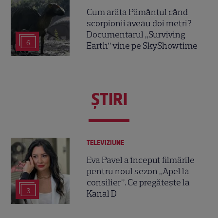
Cum arăta Pământul când
scorpionii aveau doi metri?
Documentarul „Surviving
6
Earth” vine pe SkyShowtime
ŞTIRI
TELEVIZIUNE
Eva Pavel a început filmările
pentru noul sezon „Apel la
consilier”. Ce pregătește la
3
Kanal D