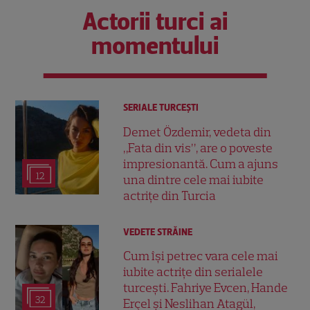
Actorii turci ai
momentului
SERIALE TURCEŞTI
Demet Özdemir, vedeta din
„Fata din vis”, are o poveste
impresionantă. Cum a ajuns
12
una dintre cele mai iubite
actrițe din Turcia
VEDETE STRĂINE
Cum își petrec vara cele mai
iubite actrițe din serialele
turcești. Fahriye Evcen, Hande
32
Erçel și Neslihan Atagül,