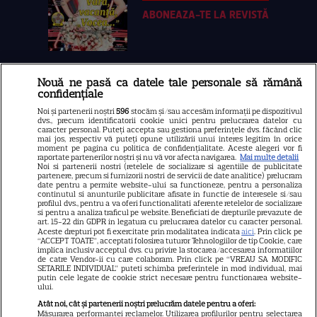
ABONEAZA-TE LA REVISTĂ
Nouă ne pasă ca datele tale personale să rămână
Libertatea
confidențiale
Libertatea pentru femei
Noi și partenerii noștri
596
stocăm și/sau accesăm informații pe dispozitivul
dvs., precum identificatorii cookie unici pentru prelucrarea datelor cu
GSP
caracter personal. Puteți accepta sau gestiona preferințele dvs. făcând clic
mai jos, respectiv vă puteți opune utilizării unui interes legitim în orice
Știri mondene
moment pe pagina cu politica de confidențialitate. Aceste alegeri vor fi
raportate partenerilor noștri și nu vă vor afecta navigarea.
Mai multe detalii
Noi si partenerii nostri (retelele de socializare si agentiile de publicitate
Avantaje
partenere, precum si furnizorii nostri de servicii de date analitice) prelucram
date pentru a permite website-ului sa functioneze, pentru a personaliza
Elle
continutul si anunturile publicitare afisate in functie de interesele si/sau
profilul dvs., pentru a va oferi functionalitati aferente retelelor de socializare
Unica
si pentru a analiza traficul pe website. Beneficiati de drepturile prevazute de
art. 15-22 din GDPR in legatura cu prelucrarea datelor cu caracter personal.
Retete practice
Aceste drepturi pot fi exercitate prin modalitatea indicata
aici
. Prin click pe
“ACCEPT TOATE”, acceptati folosirea tuturor Tehnologiilor de tip Cookie, care
implica inclusiv acceptul dvs. cu privire la stocarea/accesarea informatiilor
de catre Vendor-ii cu care colaboram. Prin click pe “VREAU SA MODIFIC
SETARILE INDIVIDUAL” puteti schimba preferintele in mod individual, mai
URMĂREȘTE-NE PE
putin cele legate de cookie strict necesare pentru functionarea website-
ului.
Atât noi, cât și partenerii noștri prelucrăm datele pentru a oferi:
Măsurarea performanței reclamelor. Utilizarea profilurilor pentru selectarea