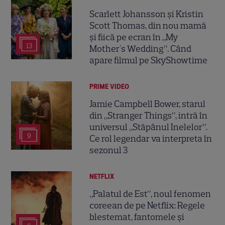
Scarlett Johansson și Kristin
Scott Thomas, din nou mamă
și fiică pe ecran în „My
13
Mother's Wedding”. Când
apare filmul pe SkyShowtime
PRIME VIDEO
Jamie Campbell Bower, starul
din „Stranger Things”, intră în
universul „Stăpânul Inelelor”.
9
Ce rol legendar va interpreta în
sezonul 3
NETFLIX
„Palatul de Est”, noul fenomen
coreean de pe Netflix: Regele
blestemat, fantomele și