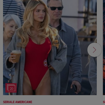
20
SERIALE AMERICANE
S