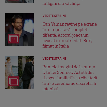
imagini din vacanță
VEDETE STRĂINE
Can Yaman revine pe ecrane
într-o ipostază complet
diferită. Actorul joacă un
31
avocat în noul serial „Bro”,
filmat în Italia
VEDETE STRĂINE
Primele imagini de la nunta
Damlei Sönmez. Actrița din
„Legea familiei” s-a căsătorit
13
într-o ceremonie discretă la
Istanbul