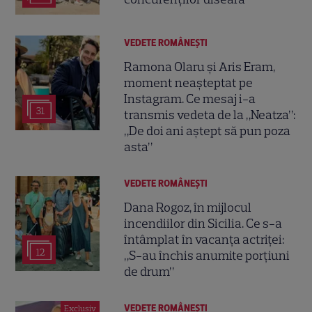
VEDETE ROMÂNEŞTI
Ramona Olaru și Aris Eram,
moment neașteptat pe
Instagram. Ce mesaj i-a
31
transmis vedeta de la „Neatza”:
„De doi ani aștept să pun poza
asta”
VEDETE ROMÂNEŞTI
Dana Rogoz, în mijlocul
incendiilor din Sicilia. Ce s-a
întâmplat în vacanța actriței:
12
„S-au închis anumite porțiuni
de drum”
VEDETE ROMÂNEŞTI
Exclusiv