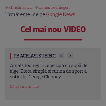
christina ricci
James Heerdegen
Urmărește-ne pe
Google News
Cel mai nou VIDEO
PE ACELAȘI SUBIECT
e
Tom Holland, decizie radicală pentru
Scar
a
noul său film! Ce promisiune a făcut
Thom
actorul după momentele virale în care a
în „
făcut senzație prin dans
film
Citește mai multe
Citeș