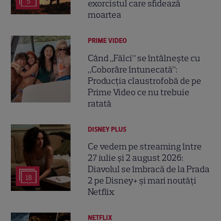
5
exorcistul care sfidează
moartea
PRIME VIDEO
Când „Fălci” se întâlnește cu
„Coborâre întunecată”:
Producția claustrofobă de pe
Prime Video ce nu trebuie
ratată
DISNEY PLUS
Ce vedem pe streaming între
27 iulie și 2 august 2026:
Diavolul se îmbracă de la Prada
18
2 pe Disney+ și mari noutăți
Netflix
NETFLIX