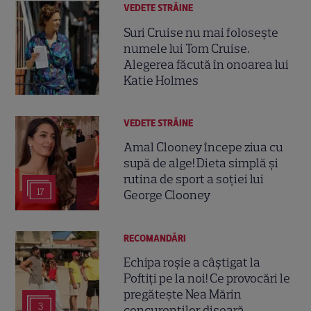
VEDETE STRĂINE
Suri Cruise nu mai folosește
numele lui Tom Cruise.
Alegerea făcută în onoarea lui
Katie Holmes
VEDETE STRĂINE
Amal Clooney începe ziua cu
supă de alge! Dieta simplă și
rutina de sport a soției lui
17
George Clooney
RECOMANDĂRI
Echipa roșie a câștigat la
Poftiți pe la noi! Ce provocări le
pregătește Nea Mărin
3
concurenților diseară