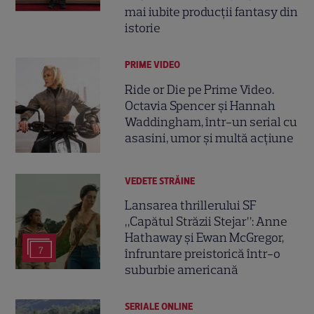
mai iubite producții fantasy din
istorie
PRIME VIDEO
Ride or Die pe Prime Video.
Octavia Spencer și Hannah
Waddingham, într-un serial cu
asasini, umor și multă acțiune
VEDETE STRĂINE
Lansarea thrillerului SF
„Capătul Străzii Stejar”: Anne
Hathaway și Ewan McGregor,
7
înfruntare preistorică într-o
suburbie americană
SERIALE ONLINE