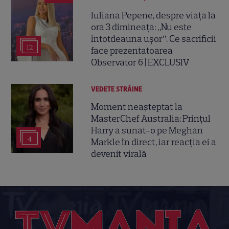
Iuliana Pepene, despre viața la
ora 3 dimineața: „Nu este
întotdeauna ușor”. Ce sacrificii
12
face prezentatoarea
Observator 6 | EXCLUSIV
VEDETE STRĂINE
Moment neașteptat la
MasterChef Australia: Prințul
Harry a sunat-o pe Meghan
4
Markle în direct, iar reacția ei a
devenit virală