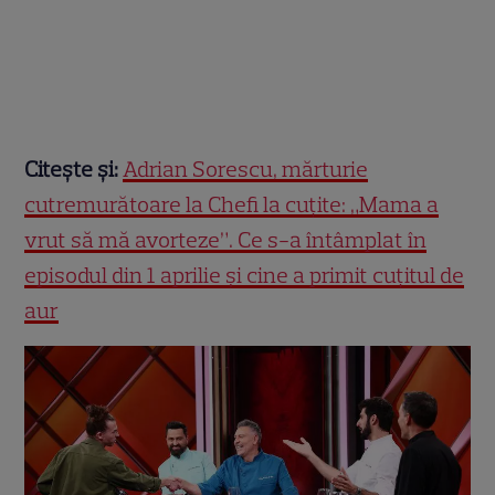
Citește și:
Adrian Sorescu, mărturie
cutremurătoare la Chefi la cuțite: „Mama a
vrut să mă avorteze”. Ce s-a întâmplat în
episodul din 1 aprilie și cine a primit cuțitul de
aur