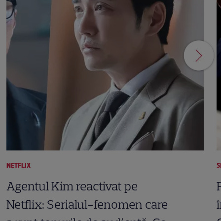
NETFLIX
S
Agentul Kim reactivat pe
Netflix: Serialul-fenomen care