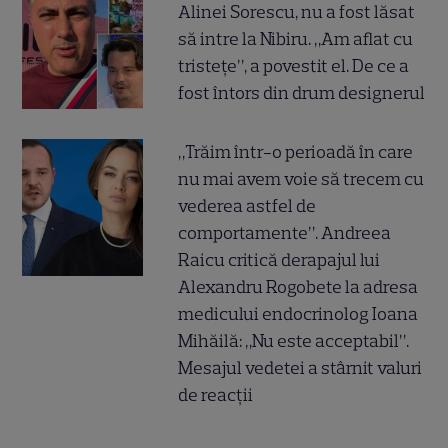
Alinei Sorescu, nu a fost lăsat
să intre la Nibiru. „Am aflat cu
tristețe”, a povestit el. De ce a
fost întors din drum designerul
„Trăim într-o perioadă în care
nu mai avem voie să trecem cu
vederea astfel de
comportamente”. Andreea
Raicu critică derapajul lui
Alexandru Rogobete la adresa
medicului endocrinolog Ioana
Mihăilă: „Nu este acceptabil”.
Mesajul vedetei a stârnit valuri
de reacții