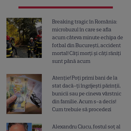
Breaking tragic în România:
microbuzul în care se afla
acum câteva minute echipa de
fotbal din București, accident
mortal! Câți morți și câți răniți
sunt până acum
Atenție! Poți primi bani de la
stat dacă-ți îngrijești părinții,
bunicii sau pe cineva vârstnic
din familie. Acum s-a decis!
Cum trebuie să procedezi
Alexandru Ciucu, fostul soț al