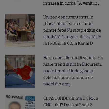
intrarea în curbă: "A venit în..."
Un nou concurent intră în
„Casa iubirii” și face furori
printre fete! Nu ratați ediția de
sâmbătă, 1 august, difuzată de
la 16:00 și 19:00, la Kanal D
Harta unei distracții sportive în
mare trend la noi în București:
padle tennis. Unde găsești
cele mai bune terenuri de
padel din oraș
CE ASCUNDE ultima CIFRA a
CNP-ului? Dacă ai 3 sau 8