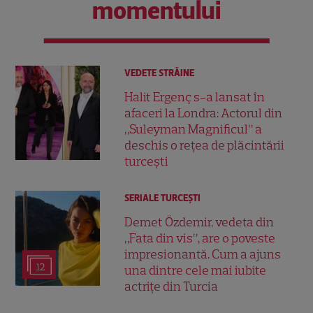
momentului
VEDETE STRĂINE
Halit Ergenç s-a lansat în
afaceri la Londra: Actorul din
„Suleyman Magnificul” a
deschis o rețea de plăcintării
turcești
SERIALE TURCEŞTI
Demet Özdemir, vedeta din
„Fata din vis”, are o poveste
impresionantă. Cum a ajuns
12
una dintre cele mai iubite
actrițe din Turcia