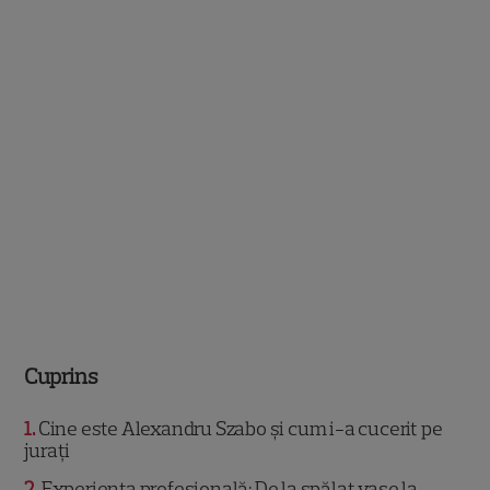
Cuprins
1
Cine este Alexandru Szabo și cum i-a cucerit pe
jurați
2
Experiența profesională: De la spălat vase la