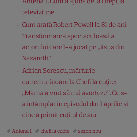
Antena 1. Cum a ajuns de la Drept la
televiziune
Cum arată Robert Powell la 81 de ani:
Transformarea spectaculoasă a
actorului care l-a jucat pe „Iisus din
Nazareth”
Adrian Sorescu, mărturie
cutremurătoare la Chefi la cuțite:
„Mama a vrut să mă avorteze”. Ce s-
a întâmplat în episodul din 1 aprilie și
cine a primit cuțitul de aur
Antena 1
chefi la cutite
sezon nou