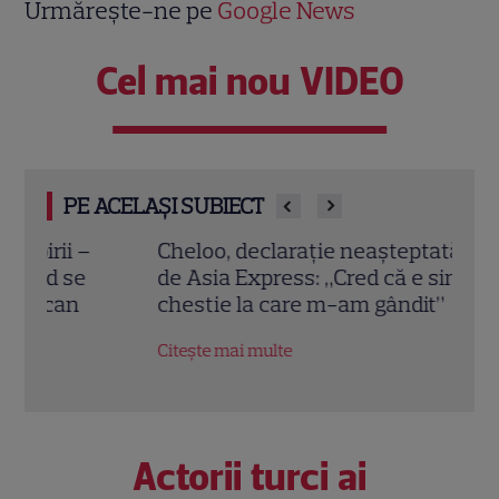
Urmărește-ne pe
Google News
Cel mai nou VIDEO
PE ACELAȘI SUBIECT
Cheloo, declarație neașteptată înainte
Echip
de Asia Express: „Cred că e singura
Ce p
chestie la care m-am gândit”
conc
Citește mai multe
Citeș
Actorii turci ai