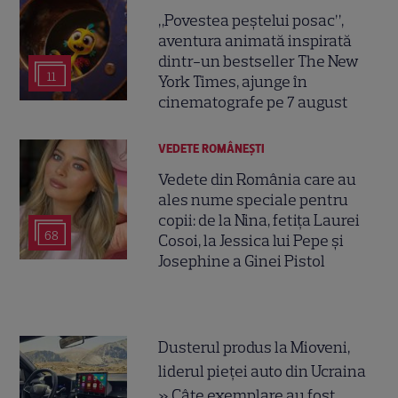
„Povestea peștelui posac”,
aventura animată inspirată
dintr-un bestseller The New
11
York Times, ajunge în
cinematografe pe 7 august
VEDETE ROMÂNEŞTI
Vedete din România care au
ales nume speciale pentru
copii: de la Nina, fetița Laurei
68
Cosoi, la Jessica lui Pepe și
Josephine a Ginei Pistol
Dusterul produs la Mioveni,
liderul pieței auto din Ucraina
» Câte exemplare au fost