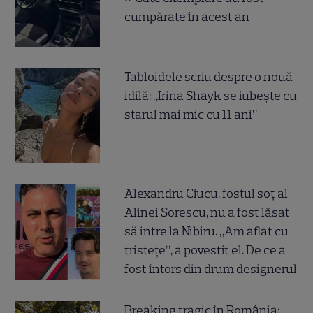
cumpărate în acest an
Tabloidele scriu despre o nouă
idilă: „Irina Shayk se iubește cu
starul mai mic cu 11 ani”
Alexandru Ciucu, fostul soț al
Alinei Sorescu, nu a fost lăsat
să intre la Nibiru. „Am aflat cu
tristețe”, a povestit el. De ce a
fost întors din drum designerul
Breaking tragic în România: