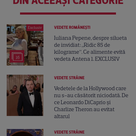
DIN ACEEAȘI CATEGORIE
VEDETE ROMÂNEŞTI
Exclusiv
Iuliana Pepene, despre silueta
de invidiat: „Ridic 85 de
kilograme”. Ce alimente evită
16
vedeta Antena 1. EXCLUSIV
VEDETE STRĂINE
Vedetele de la Hollywood care
nu s-au căsătorit niciodată. De
ce Leonardo DiCaprio și
Charlize Theron au evitat
altarul
VEDETE STRĂINE