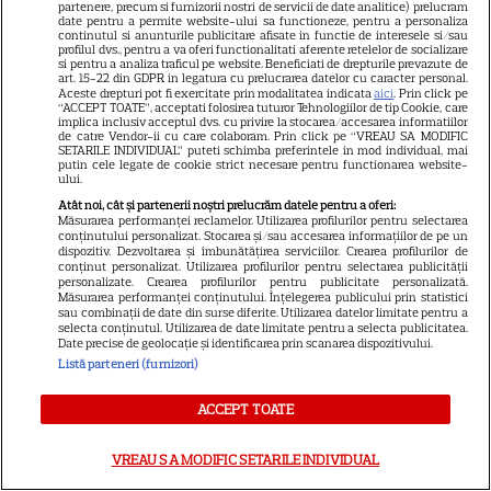
partenere, precum si furnizorii nostri de servicii de date analitice) prelucram
date pentru a permite website-ului sa functioneze, pentru a personaliza
continutul si anunturile publicitare afisate in functie de interesele si/sau
profilul dvs., pentru a va oferi functionalitati aferente retelelor de socializare
si pentru a analiza traficul pe website. Beneficiati de drepturile prevazute de
art. 15-22 din GDPR in legatura cu prelucrarea datelor cu caracter personal.
ALTE ARTICOLE
Aceste drepturi pot fi exercitate prin modalitatea indicata
aici
. Prin click pe
“ACCEPT TOATE”, acceptati folosirea tuturor Tehnologiilor de tip Cookie, care
INTERESANTE
implica inclusiv acceptul dvs. cu privire la stocarea/accesarea informatiilor
de catre Vendor-ii cu care colaboram. Prin click pe “VREAU SA MODIFIC
SETARILE INDIVIDUAL” puteti schimba preferintele in mod individual, mai
putin cele legate de cookie strict necesare pentru functionarea website-
ului.
Atât noi, cât și partenerii noștri prelucrăm datele pentru a oferi:
Măsurarea performanței reclamelor. Utilizarea profilurilor pentru selectarea
CINEMA
conținutului personalizat. Stocarea și/sau accesarea informațiilor de pe un
dispozitiv. Dezvoltarea și îmbunătățirea serviciilor. Crearea profilurilor de
Eli Roth revine cu „Omul cu
conținut personalizat. Utilizarea profilurilor pentru selectarea publicității
personalizate. Crearea profilurilor pentru publicitate personalizată.
înghețata mortală”. Filmul
Măsurarea performanței conținutului. Înțelegerea publicului prin statistici
sau combinații de date din surse diferite. Utilizarea datelor limitate pentru a
horror în care copiii devin
selecta conținutul. Utilizarea de date limitate pentru a selecta publicitatea.
5
criminali după ce mănâncă
Date precise de geolocație și identificarea prin scanarea dispozitivului.
Listă parteneri (furnizori)
înghețată
ACCEPT TOATE
NETFLIX
VREAU SA MODIFIC SETARILE INDIVIDUAL
Noutăți Netflix în august 2026:
Robert De Niro, „Nosferatu” și