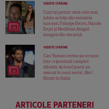
VEDETE STRĂINE
Cum își petrec vara cele mai
iubite actrițe din serialele
turcești. Fahriye Evcen, Hande
32
Erçel și Neslihan Atagül,
imagini din vacanță
VEDETE STRĂINE
Can Yaman revine pe ecrane
într-o ipostază complet
diferită. Actorul joacă un
31
avocat în noul serial „Bro”,
filmat în Italia
ARTICOLE PARTENERI