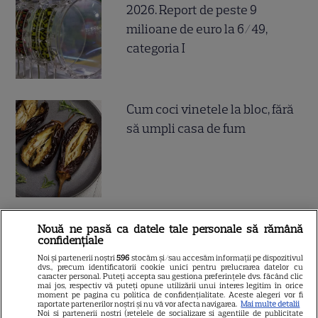
2026. Report de peste 9
milioane de euro la 6/49,
categoria I
Cum coci vinetele la bloc, fără
să umpli casa de fum
Cum se face cafeaua la presa
Nouă ne pasă ca datele tale personale să rămână
confidențiale
franceză – cum funcționează
Noi și partenerii noștri
596
stocăm și/sau accesăm informații pe dispozitivul
și care sunt avantajele
dvs., precum identificatorii cookie unici pentru prelucrarea datelor cu
caracter personal. Puteți accepta sau gestiona preferințele dvs. făcând clic
mai jos, respectiv vă puteți opune utilizării unui interes legitim în orice
moment pe pagina cu politica de confidențialitate. Aceste alegeri vor fi
raportate partenerilor noștri și nu vă vor afecta navigarea.
Mai multe detalii
Noi si partenerii nostri (retelele de socializare si agentiile de publicitate