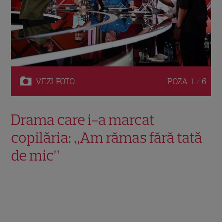
VEZI
FOTO
POZA
1 / 6
Drama care i-a marcat
copilăria: „Am rămas fără tată
de mic”