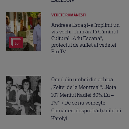
VEDETE ROMÂNEŞTI
Andreea Esca și-a împlinit un
vis vechi. Cum arată Căminul
Cultural „A ‘lu Escana”,
16
proiectul de suflet al vedetei
Pro TV
Omul din umbră din echipa
„Zeiței de la Montreal”: „Nota
10? Meritul Nadiei 80%. Eu –
1%!” + De ce nu vorbește
Comăneci despre barbariile lui
Karolyi