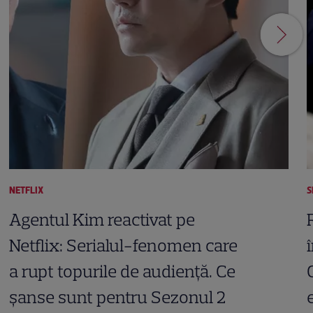
NETFLIX
S
Agentul Kim reactivat pe
Netflix: Serialul-fenomen care
a rupt topurile de audiență. Ce
șanse sunt pentru Sezonul 2