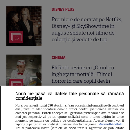
DISNEY PLUS
Premiere de neratat pe Netflix,
Disney+ și SkyShowtime în
august: seriale noi, filme de
15
colecție și vedete de top
CINEMA
Eli Roth revine cu „Omul cu
înghețata mortală”. Filmul
horror în care copiii devin
5
criminali după ce mănâncă
Nouă ne pasă ca datele tale personale să rămână
înghețată
confidențiale
Noi și partenerii noștri
596
stocăm și/sau accesăm informații pe dispozitivul
dvs., precum identificatorii cookie unici pentru prelucrarea datelor cu
VEDETE STRĂINE
caracter personal. Puteți accepta sau gestiona preferințele dvs. făcând clic
mai jos, respectiv vă puteți opune utilizării unui interes legitim în orice
„Povestea peștelui posac”,
moment pe pagina cu politica de confidențialitate. Aceste alegeri vor fi
raportate partenerilor noștri și nu vă vor afecta navigarea.
Mai multe detalii
aventura animată inspirată
Noi si partenerii nostri (retelele de socializare si agentiile de publicitate