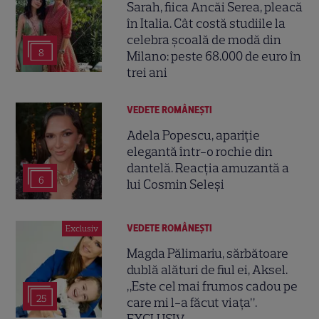
Sarah, fiica Ancăi Serea, pleacă
în Italia. Cât costă studiile la
celebra școală de modă din
8
Milano: peste 68.000 de euro în
trei ani
VEDETE ROMÂNEŞTI
Adela Popescu, apariție
elegantă într-o rochie din
dantelă. Reacția amuzantă a
6
lui Cosmin Seleși
VEDETE ROMÂNEŞTI
Exclusiv
Magda Pălimariu, sărbătoare
dublă alături de fiul ei, Aksel.
„Este cel mai frumos cadou pe
25
care mi l-a făcut viața”.
EXCLUSIV