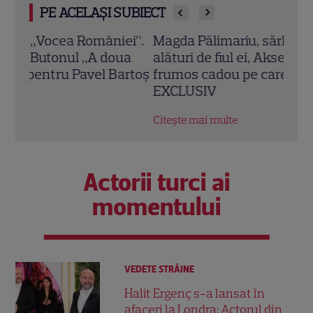
PE ACELAȘI SUBIECT
ei”.
Magda Pălimariu, sărbătoare dublă
„Cara
ua
alături de fiul ei, Aksel. „Este cel mai
în R
artoș
frumos cadou pe care mi l-a făcut viața”.
inspi
EXCLUSIV
Citeș
Citește mai multe
Actorii turci ai
momentului
VEDETE STRĂINE
Halit Ergenç s-a lansat în
afaceri la Londra: Actorul din