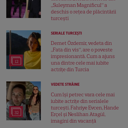
„Suleyman Magnificul” a
deschis o rețea de plăcintării
turcești
SERIALE TURCEŞTI
Demet Özdemir, vedeta din
„Fata din vis”, are o poveste
impresionantă. Cum a ajuns
12
una dintre cele mai iubite
actrițe din Turcia
VEDETE STRĂINE
Cum își petrec vara cele mai
iubite actrițe din serialele
turcești. Fahriye Evcen, Hande
32
Erçel și Neslihan Atagül,
imagini din vacanță