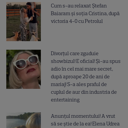
Cum s-au relaxat Ștefan
Baiaram și soția Cristina, după
victoria 4-0 cu Petrolul
Divorțul care zguduie
showbizul! E oficial! Și-au spus
adio în cel mai mare secret,
după aproape 20 de ani de
mariaj! S-a ales praful de
cuplul de aur din industria de
entertaining
Anunțul momentului! A vrut
să se știe de la ea! Elena Udrea