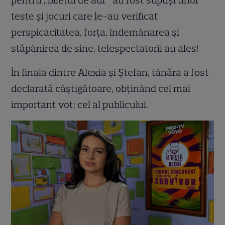
pentru „biletul de aur” au fost supuși unor
teste și jocuri care le-au verificat
perspicacitatea, forța, îndemânarea și
stăpânirea de sine, telespectatorii au ales!
În finala dintre Alexia și Ștefan, tânăra a fost
declarată câștigătoare, obținând cel mai
important vot: cel al publicului.