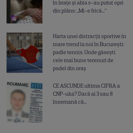
în brațe și abia s-au putut opri
din plâns: „Mi-e frică...”
Harta unei distracții sportive în
mare trend la noi în București:
padle tennis. Unde găsești
cele mai bune terenuri de
padel din oraș
CE ASCUNDE ultima CIFRA a
CNP-ului? Dacă ai 3 sau 8
însemană că...