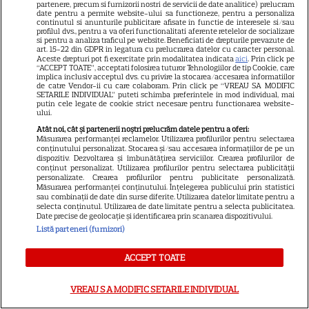
partenere, precum si furnizorii nostri de servicii de date analitice) prelucram
dintr-un bestseller The New
date pentru a permite website-ului sa functioneze, pentru a personaliza
11
York Times, ajunge în
continutul si anunturile publicitare afisate in functie de interesele si/sau
profilul dvs., pentru a va oferi functionalitati aferente retelelor de socializare
cinematografe pe 7 august
si pentru a analiza traficul pe website. Beneficiati de drepturile prevazute de
art. 15-22 din GDPR in legatura cu prelucrarea datelor cu caracter personal.
Aceste drepturi pot fi exercitate prin modalitatea indicata
aici
. Prin click pe
“ACCEPT TOATE”, acceptati folosirea tuturor Tehnologiilor de tip Cookie, care
NETFLIX
implica inclusiv acceptul dvs. cu privire la stocarea/accesarea informatiilor
de catre Vendor-ii cu care colaboram. Prin click pe “VREAU SA MODIFIC
SETARILE INDIVIDUAL” puteti schimba preferintele in mod individual, mai
Noutăți Netflix în august 2026:
putin cele legate de cookie strict necesare pentru functionarea website-
ului.
Robert De Niro, „Nosferatu” și
noile sezoane din „Outer
Atât noi, cât și partenerii noștri prelucrăm datele pentru a oferi:
Măsurarea performanței reclamelor. Utilizarea profilurilor pentru selectarea
16
Banks” și „Un veac de
conținutului personalizat. Stocarea și/sau accesarea informațiilor de pe un
dispozitiv. Dezvoltarea și îmbunătățirea serviciilor. Crearea profilurilor de
singurătate”
conținut personalizat. Utilizarea profilurilor pentru selectarea publicității
personalizate. Crearea profilurilor pentru publicitate personalizată.
Măsurarea performanței conținutului. Înțelegerea publicului prin statistici
sau combinații de date din surse diferite. Utilizarea datelor limitate pentru a
VEDETE STRĂINE
selecta conținutul. Utilizarea de date limitate pentru a selecta publicitatea.
Date precise de geolocație și identificarea prin scanarea dispozitivului.
Sean Astin din „Stăpânul
Listă parteneri (furnizori)
Inelelor” a fost nevoit să își
vândă casa din cauza
ACCEPT TOATE
14
salariului mic: Câți bani a
primit de fapt
VREAU SA MODIFIC SETARILE INDIVIDUAL