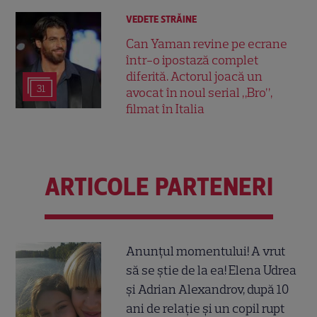
VEDETE STRĂINE
Can Yaman revine pe ecrane
într-o ipostază complet
diferită. Actorul joacă un
31
avocat în noul serial „Bro”,
filmat în Italia
ARTICOLE PARTENERI
Anunțul momentului! A vrut
să se știe de la ea! Elena Udrea
și Adrian Alexandrov, după 10
ani de relație și un copil rupt