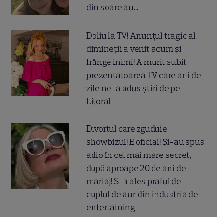
din soare au...
Doliu la TV! Anunțul tragic al
dimineții a venit acum și
frânge inimi! A murit subit
prezentatoarea TV care ani de
zile ne-a adus știri de pe
Litoral
Divorțul care zguduie
showbizul! E oficial! Și-au spus
adio în cel mai mare secret,
după aproape 20 de ani de
mariaj! S-a ales praful de
cuplul de aur din industria de
entertaining