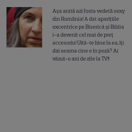
Așa arată azi fosta vedetă sexy
din România! A dat aparițiile
excentrice pe Biserică și Biblia
i-a devenit cel mai de preț
accesoriu! Uită-te bine la ea, îți
dai seama cine e în poză? Ai
văzut-o ani de zile la TV!!