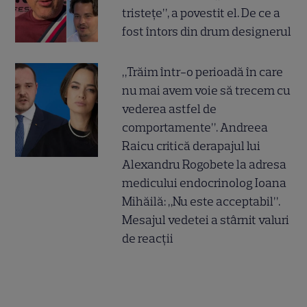
tristețe”, a povestit el. De ce a
fost întors din drum designerul
„Trăim într-o perioadă în care
nu mai avem voie să trecem cu
vederea astfel de
comportamente”. Andreea
Raicu critică derapajul lui
Alexandru Rogobete la adresa
medicului endocrinolog Ioana
Mihăilă: „Nu este acceptabil”.
Mesajul vedetei a stârnit valuri
de reacții