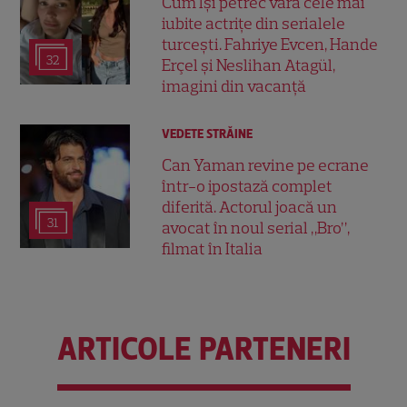
Cum își petrec vara cele mai
iubite actrițe din serialele
turcești. Fahriye Evcen, Hande
32
Erçel și Neslihan Atagül,
imagini din vacanță
VEDETE STRĂINE
Can Yaman revine pe ecrane
într-o ipostază complet
diferită. Actorul joacă un
31
avocat în noul serial „Bro”,
filmat în Italia
ARTICOLE PARTENERI