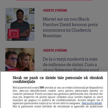
VEDETE STRĂINE
Marvel are un nou Black
Panther. David Jonsson preia
moștenirea lui Chadwick
3
Boseman
VEDETE STRĂINE
De la o viață modestă la sute
de milioane de dolari. Cum a
ajuns Sylvester Stallone unul
15
dintre cei mai bogați actori de
Nouă ne pasă ca datele tale personale să rămână
la Hollywood
confidențiale
Noi și partenerii noștri
596
stocăm și/sau accesăm informații pe dispozitivul
dvs., precum identificatorii cookie unici pentru prelucrarea datelor cu
VEDETE STRĂINE
caracter personal. Puteți accepta sau gestiona preferințele dvs. făcând clic
mai jos, respectiv vă puteți opune utilizării unui interes legitim în orice
moment pe pagina cu politica de confidențialitate. Aceste alegeri vor fi
Ryan Gosling este noul Ghost
raportate partenerilor noștri și nu vă vor afecta navigarea.
Mai multe detalii
Noi si partenerii nostri (retelele de socializare si agentiile de publicitate
Rider din Universul Marvel.