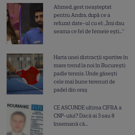
Ahmed, gest neașteptat
pentru Andra, după ce a
refuzat date-ul cu el: „Îmi dau
seama ce fel de femeie ești...”
Harta unei distracții sportive în
mare trend la noi în București:
padle tennis. Unde găsești
cele mai bune terenuri de
padel din oraș
CE ASCUNDE ultima CIFRA a
CNP-ului? Dacă ai 3 sau 8
însemană că...