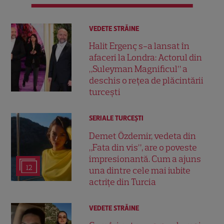
VEDETE STRĂINE
Halit Ergenç s-a lansat în
afaceri la Londra: Actorul din
„Suleyman Magnificul” a
deschis o rețea de plăcintării
turcești
SERIALE TURCEŞTI
Demet Özdemir, vedeta din
„Fata din vis”, are o poveste
impresionantă. Cum a ajuns
12
una dintre cele mai iubite
actrițe din Turcia
VEDETE STRĂINE