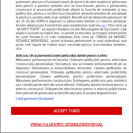
partenere, precum si furnizorii nostri de servicii de date analitice) prelucram
Anunțul făcut la Comic-Con i-
date pentru a permite website-ului sa functioneze, pentru a personaliza
continutul si anunturile publicitare afisate in functie de interesele si/sau
7
a entuziasmat pe fani
profilul dvs., pentru a va oferi functionalitati aferente retelelor de socializare
si pentru a analiza traficul pe website. Beneficiati de drepturile prevazute de
art. 15-22 din GDPR in legatura cu prelucrarea datelor cu caracter personal.
Aceste drepturi pot fi exercitate prin modalitatea indicata
aici
. Prin click pe
“ACCEPT TOATE”, acceptati folosirea tuturor Tehnologiilor de tip Cookie, care
VEDETE STRĂINE
implica inclusiv acceptul dvs. cu privire la stocarea/accesarea informatiilor
de catre Vendor-ii cu care colaboram. Prin click pe “VREAU SA MODIFIC
SETARILE INDIVIDUAL” puteti schimba preferintele in mod individual, mai
Meryl Streep, gest
putin cele legate de cookie strict necesare pentru functionarea website-
impresionant pentru Anne
ului.
Hathaway și Emily Blunt la
Atât noi, cât și partenerii noștri prelucrăm datele pentru a oferi:
Măsurarea performanței reclamelor. Utilizarea profilurilor pentru selectarea
9
„Diavolul se îmbracă de la
conținutului personalizat. Stocarea și/sau accesarea informațiilor de pe un
dispozitiv. Dezvoltarea și îmbunătățirea serviciilor. Crearea profilurilor de
Prada 2”. Ce salarii ar fi primit
conținut personalizat. Utilizarea profilurilor pentru selectarea publicității
actrițele
personalizate. Crearea profilurilor pentru publicitate personalizată.
Măsurarea performanței conținutului. Înțelegerea publicului prin statistici
sau combinații de date din surse diferite. Utilizarea datelor limitate pentru a
selecta conținutul. Utilizarea de date limitate pentru a selecta publicitatea.
Date precise de geolocație și identificarea prin scanarea dispozitivului.
Listă parteneri (furnizori)
Așteptarea a luat sfârșit: astăzi
ACCEPT TOATE
s-a jucat primul meci în Sala
Polivalentă din Tulcea! Imagini
VREAU SA MODIFIC SETARILE INDIVIDUAL
spectaculoase