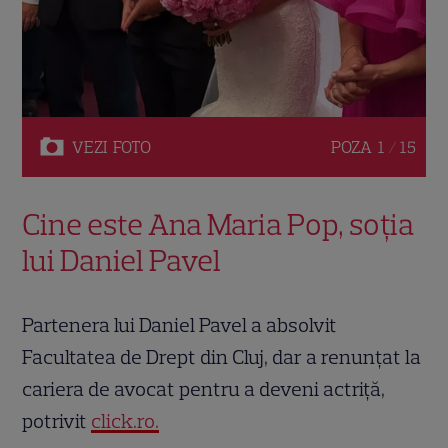
VEZI
FOTO
POZA
1 / 15
Cine este Ana Maria Pop, soția
lui Daniel Pavel
Partenera lui Daniel Pavel a absolvit
Facultatea de Drept din Cluj, dar a renunțat la
cariera de avocat pentru a deveni actriță,
potrivit
click.ro.