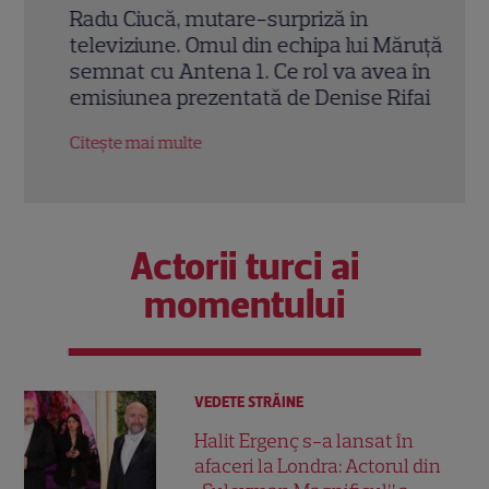
xia
Radu Ciucă, mutare-surpriză în
Excl
e
televiziune. Omul din echipa lui Măruță a
de la
semnat cu Antena 1. Ce rol va avea în
abru
emisiunea prezentată de Denise Rifai
come
din s
Citește mai multe
Citeș
Actorii turci ai
momentului
VEDETE STRĂINE
Halit Ergenç s-a lansat în
afaceri la Londra: Actorul din