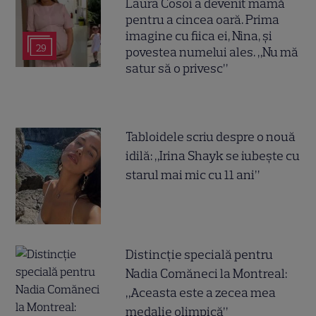
Laura Cosoi a devenit mamă
pentru a cincea oară. Prima
imagine cu fiica ei, Nina, și
29
povestea numelui ales. „Nu mă
satur să o privesc”
Tabloidele scriu despre o nouă
idilă: „Irina Shayk se iubește cu
starul mai mic cu 11 ani”
Distincție specială pentru
Nadia Comăneci la Montreal:
„Aceasta este a zecea mea
medalie olimpică”