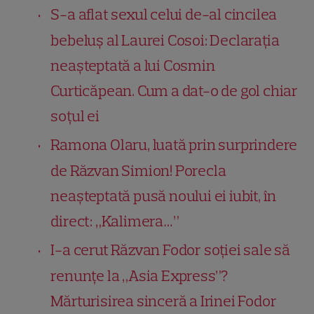
S-a aflat sexul celui de-al cincilea
bebeluș al Laurei Cosoi: Declarația
neașteptată a lui Cosmin
Curticăpean. Cum a dat-o de gol chiar
soțul ei
Ramona Olaru, luată prin surprindere
de Răzvan Simion! Porecla
neașteptată pusă noului ei iubit, în
direct: „Kalimera…”
I-a cerut Răzvan Fodor soției sale să
renunțe la „Asia Express”?
Mărturisirea sinceră a Irinei Fodor