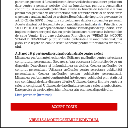
partenere, precum si furnizorii nostri de servicii de date analitice) prelucram
Cum poate fi consumat
date pentru a permite website-ului sa functioneze, pentru a personaliza
continutul si anunturile publicitare afisate in functie de interesele si/sau
ghimbirul
profilul dvs., pentru a va oferi functionalitati aferente retelelor de socializare
si pentru a analiza traficul pe website. Beneficiati de drepturile prevazute de
art. 15-22 din GDPR in legatura cu prelucrarea datelor cu caracter personal.
Aceste drepturi pot fi exercitate prin modalitatea indicata
aici
. Prin click pe
“ACCEPT TOATE”, acceptati folosirea tuturor Tehnologiilor de tip Cookie, care
implica inclusiv acceptul dvs. cu privire la stocarea/accesarea informatiilor
de catre Vendor-ii cu care colaboram. Prin click pe “VREAU SA MODIFIC
SETARILE INDIVIDUAL” puteti schimba preferintele in mod individual, mai
putin cele legate de cookie strict necesare pentru functionarea website-
ului.
Ce este decoctul, cum se
Atât noi, cât și partenerii noștri prelucrăm datele pentru a oferi:
Măsurarea performanței reclamelor. Utilizarea profilurilor pentru selectarea
obţine şi care sunt utilizările
conținutului personalizat. Stocarea și/sau accesarea informațiilor de pe un
dispozitiv. Dezvoltarea și îmbunătățirea serviciilor. Crearea profilurilor de
acestuia
conținut personalizat. Utilizarea profilurilor pentru selectarea publicității
personalizate. Crearea profilurilor pentru publicitate personalizată.
Măsurarea performanței conținutului. Înțelegerea publicului prin statistici
sau combinații de date din surse diferite. Utilizarea datelor limitate pentru a
selecta conținutul. Utilizarea de date limitate pentru a selecta publicitatea.
Date precise de geolocație și identificarea prin scanarea dispozitivului.
Listă parteneri (furnizori)
ACCEPT TOATE
ALTE ARTICOLE
VREAU SA MODIFIC SETARILE INDIVIDUAL
INTERESANTE