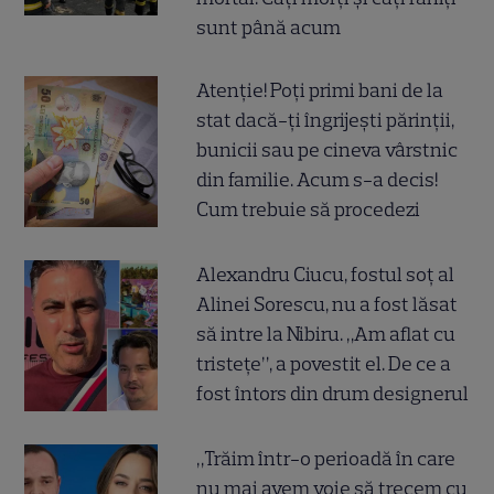
sunt până acum
Atenție! Poți primi bani de la
stat dacă-ți îngrijești părinții,
bunicii sau pe cineva vârstnic
din familie. Acum s-a decis!
Cum trebuie să procedezi
Alexandru Ciucu, fostul soț al
Alinei Sorescu, nu a fost lăsat
să intre la Nibiru. „Am aflat cu
tristețe”, a povestit el. De ce a
fost întors din drum designerul
„Trăim într-o perioadă în care
nu mai avem voie să trecem cu