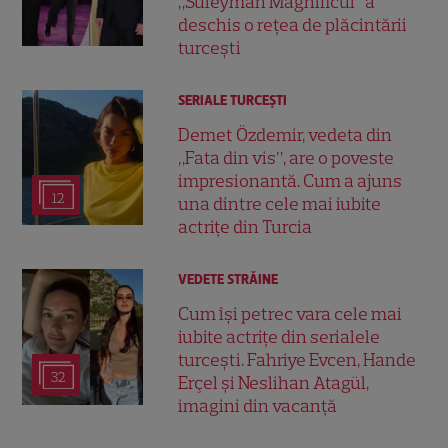
„Suleyman Magnificul” a
deschis o rețea de plăcintării
turcești
SERIALE TURCEŞTI
Demet Özdemir, vedeta din
„Fata din vis”, are o poveste
impresionantă. Cum a ajuns
12
una dintre cele mai iubite
actrițe din Turcia
VEDETE STRĂINE
Cum își petrec vara cele mai
iubite actrițe din serialele
turcești. Fahriye Evcen, Hande
32
Erçel și Neslihan Atagül,
imagini din vacanță