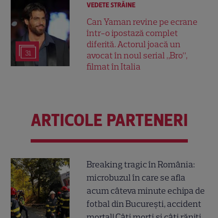
VEDETE STRĂINE
Can Yaman revine pe ecrane
într-o ipostază complet
diferită. Actorul joacă un
31
avocat în noul serial „Bro”,
filmat în Italia
ARTICOLE PARTENERI
Breaking tragic în România:
microbuzul în care se afla
acum câteva minute echipa de
fotbal din București, accident
mortal! Câți morți și câți răniți