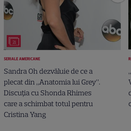
21
SERIALE AMERICANE
R
Sandra Oh dezvăluie de ce a
plecat din „Anatomia lui Grey”.
Discuția cu Shonda Rhimes
care a schimbat totul pentru
Cristina Yang