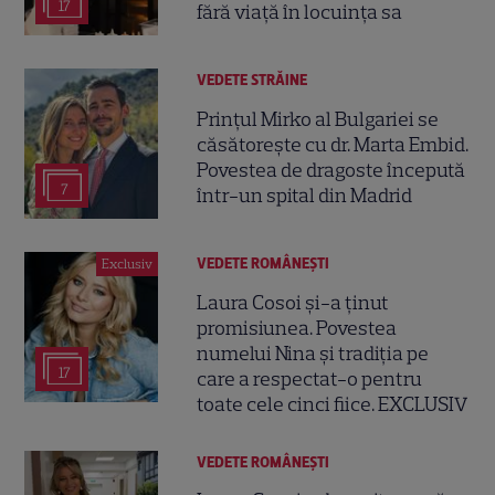
17
fără viață în locuința sa
VEDETE STRĂINE
Prințul Mirko al Bulgariei se
căsătorește cu dr. Marta Embid.
Povestea de dragoste începută
7
într-un spital din Madrid
VEDETE ROMÂNEŞTI
Exclusiv
Laura Cosoi și-a ținut
promisiunea. Povestea
numelui Nina și tradiția pe
17
care a respectat-o pentru
toate cele cinci fiice. EXCLUSIV
VEDETE ROMÂNEŞTI