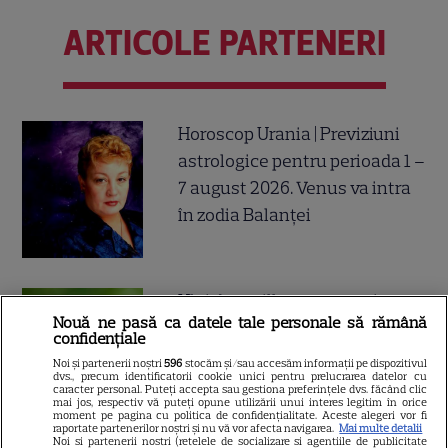
ARTICOLE PARTENERI
Horoscop Urania | Previziuni
astrologice pentru perioada 1 –
7 august 2026. Venus va intra
în zodia Balanței
Ulei de perilla – ce este și ce
Nouă ne pasă ca datele tale personale să rămână
beneficii are
confidențiale
Noi și partenerii noștri
596
stocăm și/sau accesăm informații pe dispozitivul
dvs., precum identificatorii cookie unici pentru prelucrarea datelor cu
caracter personal. Puteți accepta sau gestiona preferințele dvs. făcând clic
mai jos, respectiv vă puteți opune utilizării unui interes legitim în orice
moment pe pagina cu politica de confidențialitate. Aceste alegeri vor fi
raportate partenerilor noștri și nu vă vor afecta navigarea.
Mai multe detalii
Noi si partenerii nostri (retelele de socializare si agentiile de publicitate