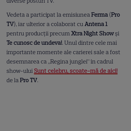
diverse posturi TV.
Vedeta a participat la emisiunea
Ferma
(
Pro
TV
), iar ulterior a colaborat cu
Antena 1
pentru producții precum
Xtra Night Show
și
Te cunosc de undeva!
. Unul dintre cele mai
importante momente ale carierei sale a fost
desemnarea ca „Regina junglei” în cadrul
show-ului
Sunt celebru, scoate-mă de aici!
de la
Pro TV
.