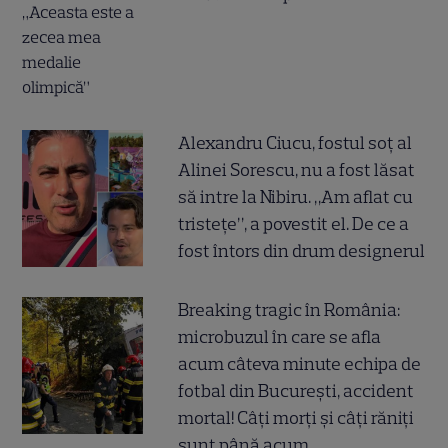
Alexandru Ciucu, fostul soț al
Alinei Sorescu, nu a fost lăsat
să intre la Nibiru. „Am aflat cu
tristețe”, a povestit el. De ce a
fost întors din drum designerul
Breaking tragic în România:
microbuzul în care se afla
acum câteva minute echipa de
fotbal din București, accident
mortal! Câți morți și câți răniți
sunt până acum