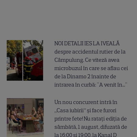
NOI DETALII IES LA IVEALĂ
despre accidentul rutier de la
Câmpulung. Ce viteză avea
microbuzul în care se aflau cei
de la Dinamo 2 înainte de
intrarea în curbă: "A venit în..."
Un nou concurent intră în
„Casa iubirii” și face furori
printre fete! Nu ratați ediția de
sâmbătă, 1 august, difuzată de
la 16:00 și 19:00, la Kanal D