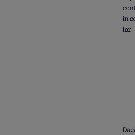
conf
în c
lor.
Dac