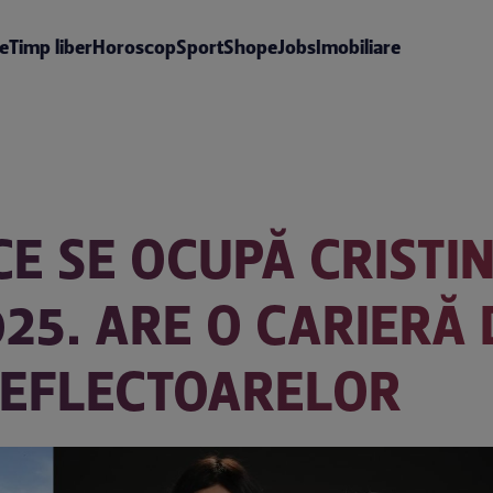
te
Timp liber
Horoscop
Sport
Shop
eJobs
Imobiliare
 CE SE OCUPĂ CRISTI
25. ARE O CARIERĂ 
REFLECTOARELOR