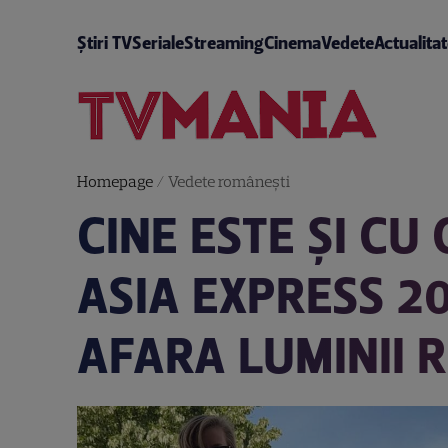
Știri TV
Seriale
Streaming
Cinema
Vedete
Actualita
Homepage
/
Vedete româneşti
CINE ESTE ȘI CU
ASIA EXPRESS 20
AFARA LUMINII 