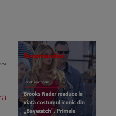
Recomandări
ress
Seriale americane
Brooks Nader readuce la
ra
viață costumul iconic din
„Baywatch”. Primele