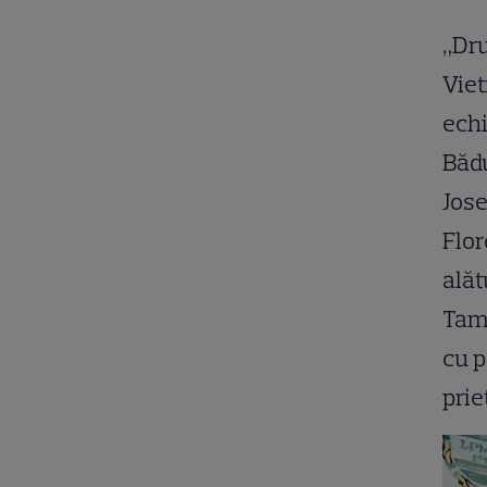
„Dru
Viet
echi
Bădu
Jose
Flor
alăt
Tam
cu p
prie