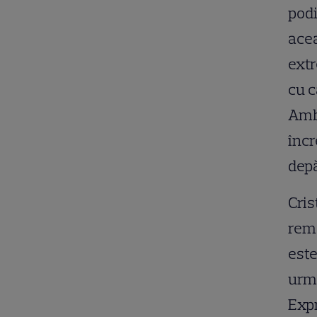
pod
acea
extr
cu c
Ambe
încr
depă
Cris
rema
este
urmă
Expr