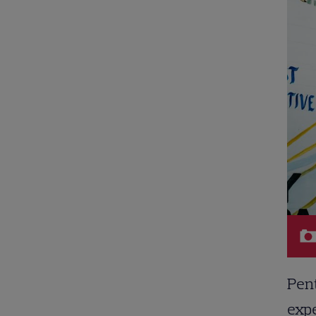
Pent
expe