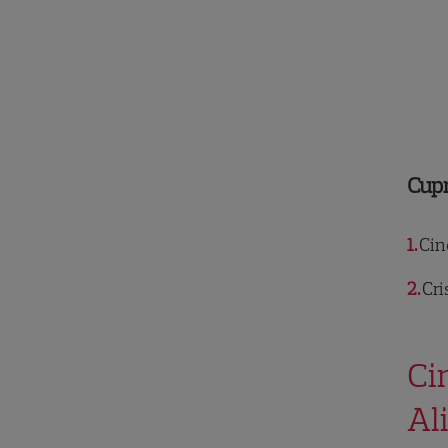
Cup
1
Cine
2
Cri
Ci
Al