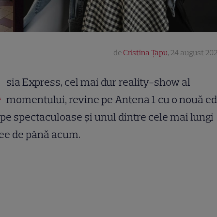
de
Cristina Țapu
,
24 august 202
A
sia Express, cel mai dur reality-show al
momentului, revine pe Antena 1 cu o nouă edi
pe spectaculoase și unul dintre cele mai lungi
see de până acum.