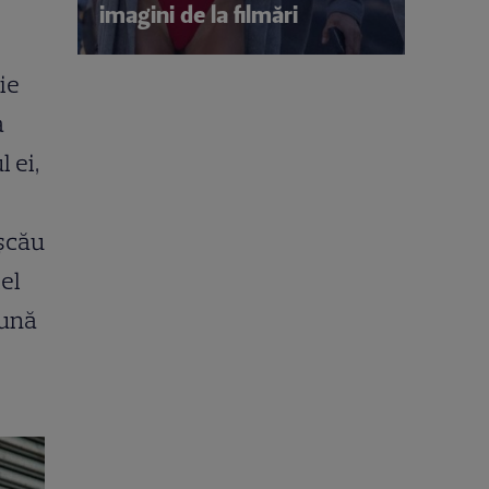
imagini de la filmări
ie
a
 ei,
ușcău
iel
ună