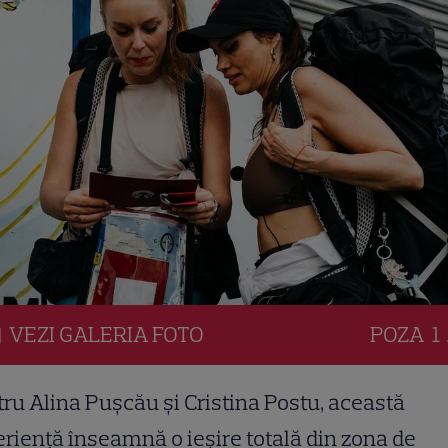
VEZI
GALERIA
FOTO
POZA
1 
ru Alina Pușcău și Cristina Postu, această
riență înseamnă o ieșire totală din zona de