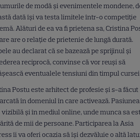
iumurile de modă și evenimentele mondene, d
stă dată își va testa limitele într-o competiție
emă. Alături de ea va fi prietena sa, Cristina Po
are are o relație de prietenie de lungă durată.
le au declarat că se bazează pe sprijinul și
ederea reciprocă, convinse că vor reuși să
șească eventualele tensiuni din timpul cursei
tina Postu este arhitect de profesie și s-a făcut
rcată în domeniul în care activează. Pasiunea
 vizibilă și în mediul online, unde munca sa es
rită de mii de persoane. Participarea la Asia
ess îi va oferi ocazia să își dezvăluie o altă latu