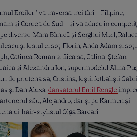
mul Eroilor” va traversa trei țări – Filipine,
nam și Coreea de Sud – și va aduce în competiț
pe diverse: Mara Bănică și Serghei Mizil, Raluc
lescu și fostul ei soț, Florin, Anda Adam și soțul
ph, Catinca Roman și fiica sa, Calina, Ștefan
oaica și Alexandru Ion, supermodelul Alina P
uri de prietena sa, Cristina, foștii fotbaliști Gabr
aș și Dan Alexa,
dansatorul Emil Rengle
împre
artenerul său, Alejandro, dar și pe Karmen și
tena ei, hair-stylistul Olga Barcari.