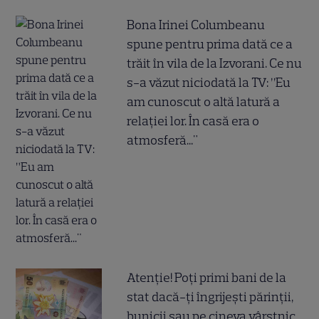
Bona Irinei Columbeanu
spune pentru prima dată ce a
trăit în vila de la Izvorani. Ce nu
s-a văzut niciodată la TV: ”Eu
am cunoscut o altă latură a
relației lor. În casă era o
atmosferă..."
Atenție! Poți primi bani de la
stat dacă-ți îngrijești părinții,
bunicii sau pe cineva vârstnic