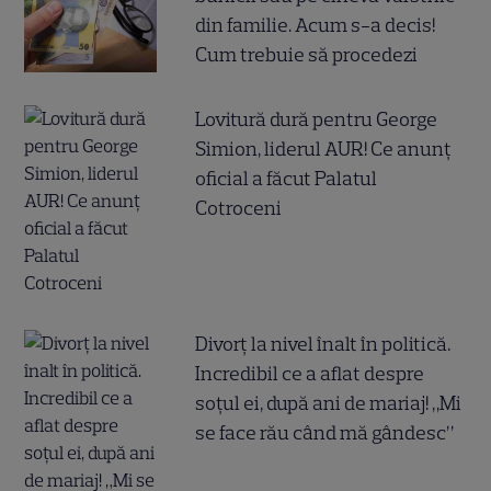
din familie. Acum s-a decis!
Cum trebuie să procedezi
Lovitură dură pentru George
Simion, liderul AUR! Ce anunț
oficial a făcut Palatul
Cotroceni
Divorț la nivel înalt în politică.
Incredibil ce a aflat despre
soțul ei, după ani de mariaj! „Mi
se face rău când mă gândesc”