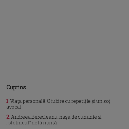
Cuprins
1
Viața personală: O iubire cu repetiție și un soț
avocat
2
Andreea Berecleanu, nașa de cununie și
„sfetnicul” de la nuntă