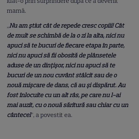
luat-o prin surprindere după ce a devenit
mamă.
„
Nu am știut cât de repede cresc copiii! Cât
de mult se schimbă de la o zi la alta, nici nu
apuci să te bucuri de fiecare etapa în parte,
nici nu apuci să fii obosită de plânsetele
aduse de un dințișor, nici nu apuci să te
bucuri de un nou cuvânt stâlcit sau de o
nouă mișcare de dans, că au și dispărut. Au
fost înlocuite cu un alt râs, pe care nu l-ai
mai auzit, cu o nouă săritură sau chiar cu un
cântecel
”, a povestit ea.