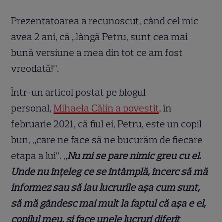
Prezentatoarea a recunoscut, când cel mic
avea 2 ani, că „lângă Petru, sunt cea mai
bună versiune a mea din tot ce am fost
vreodată!”.
Într-un articol postat pe blogul
personal,
Mihaela Călin a povestit
, în
februarie 2021, că fiul ei, Petru, este un copil
bun, „care ne face să ne bucurăm de fiecare
etapa a lui”. „
Nu mi se pare nimic greu cu el.
Unde nu înțeleg ce se întâmplă, încerc să mă
informez sau să iau lucrurile așa cum sunt,
să mă gândesc mai mult la faptul că așa e el,
copilul meu, și face unele lucruri diferit