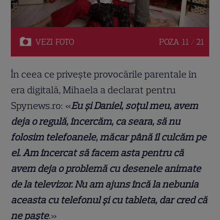
VEZI
FOTO
POZA
11 / 21
În ceea ce privește provocările parentale în
era digitală, Mihaela a declarat pentru
Spynews.ro: «
Eu și Daniel, soțul meu, avem
deja o regulă, încercăm, ca seara, să nu
folosim telefoanele, măcar până îl culcăm pe
el. Am încercat să facem asta pentru că
avem deja o problemă cu desenele animate
de la televizor. Nu am ajuns încă la nebunia
aceasta cu telefonul și cu tableta, dar cred că
ne paște
.»