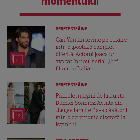
momentului
VEDETE STRĂINE
Can Yaman revine pe ecrane
într-o ipostază complet
diferită. Actorul joacă un
31
avocat în noul serial „Bro”,
filmat în Italia
VEDETE STRĂINE
Primele imagini de la nunta
Damlei Sönmez. Actrița din
„Legea familiei” s-a căsătorit
13
într-o ceremonie discretă la
Istanbul