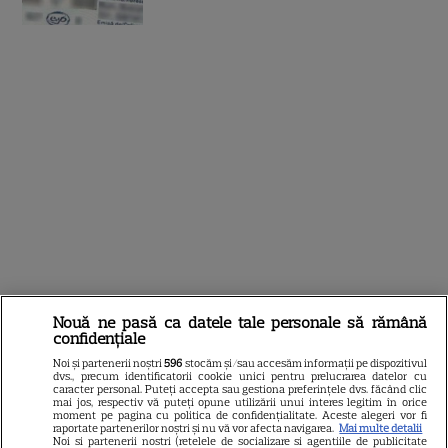
Nouă ne pasă ca datele tale personale să rămână
confidențiale
Noi și partenerii noștri
596
stocăm și/sau accesăm informații pe dispozitivul
dvs., precum identificatorii cookie unici pentru prelucrarea datelor cu
DIN ACEEAȘI CATEGORIE
caracter personal. Puteți accepta sau gestiona preferințele dvs. făcând clic
mai jos, respectiv vă puteți opune utilizării unui interes legitim în orice
moment pe pagina cu politica de confidențialitate. Aceste alegeri vor fi
raportate partenerilor noștri și nu vă vor afecta navigarea.
Mai multe detalii
Noi si partenerii nostri (retelele de socializare si agentiile de publicitate