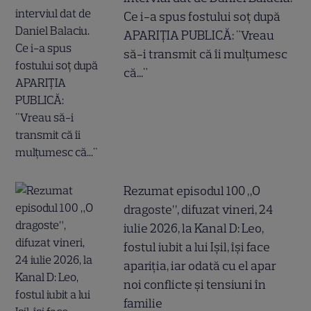
Ce i-a spus fostului soț după
APARIȚIA PUBLICĂ: "Vreau
să-i transmit că îi mulțumesc
că..."
Rezumat episodul 100 „O
dragoste”, difuzat vineri, 24
iulie 2026, la Kanal D: Leo,
fostul iubit a lui Ișil, își face
apariția, iar odată cu el apar
noi conflicte și tensiuni în
familie