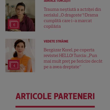
SERIALE TURCEŞTI
Trauma neștiută a actriței din
serialul „O dragoste”! Drama
cumplită care i-a marcat
6
copilăria
VEDETE STRĂINE
Bergüzar Korel, pe coperta
revistei HELLO! Turcia: „Pun
mai mult preț pe fericire decât
4
pe a avea dreptate”
ARTICOLE PARTENERI