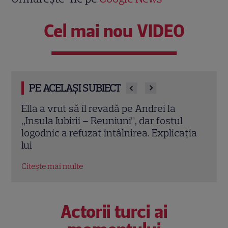
Cel mai nou VIDEO
PE ACELAȘI SUBIECT
a
Ella a vrut să îl revadă pe Andrei la
Insula 
re
„Insula Iubirii – Reuniuni”, dar fostul
Marea 
logodnic a refuzat întâlnirea. Explicația
Antena
lui
revin î
Citește mai multe
Citește 
Actorii turci ai