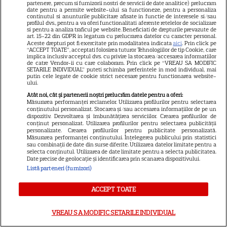
partenere, precum si furnizorii nostri de servicii de date analitice) prelucram
date pentru a permite website-ului sa functioneze, pentru a personaliza
continutul si anunturile publicitare afisate in functie de interesele si/sau
DISNEY PLUS
profilul dvs., pentru a va oferi functionalitati aferente retelelor de socializare
si pentru a analiza traficul pe website. Beneficiati de drepturile prevazute de
Ce vedem pe streaming între
art. 15-22 din GDPR in legatura cu prelucrarea datelor cu caracter personal.
Aceste drepturi pot fi exercitate prin modalitatea indicata
aici
. Prin click pe
27 iulie și 2 august 2026:
“ACCEPT TOATE”, acceptati folosirea tuturor Tehnologiilor de tip Cookie, care
implica inclusiv acceptul dvs. cu privire la stocarea/accesarea informatiilor
Diavolul se îmbracă de la Prada
de catre Vendor-ii cu care colaboram. Prin click pe “VREAU SA MODIFIC
18
2 pe Disney+ și mari noutăți
SETARILE INDIVIDUAL” puteti schimba preferintele in mod individual, mai
putin cele legate de cookie strict necesare pentru functionarea website-
Netflix
ului.
Atât noi, cât și partenerii noștri prelucrăm datele pentru a oferi:
Măsurarea performanței reclamelor. Utilizarea profilurilor pentru selectarea
NETFLIX
conținutului personalizat. Stocarea și/sau accesarea informațiilor de pe un
dispozitiv. Dezvoltarea și îmbunătățirea serviciilor. Crearea profilurilor de
conținut personalizat. Utilizarea profilurilor pentru selectarea publicității
Josh Hartnett revine pe Netflix
personalizate. Crearea profilurilor pentru publicitate personalizată.
în thrillerul „Below”! Noutăți
Măsurarea performanței conținutului. Înțelegerea publicului prin statistici
sau combinații de date din surse diferite. Utilizarea datelor limitate pentru a
majore despre premiile Emmy
selecta conținutul. Utilizarea de date limitate pentru a selecta publicitatea.
Date precise de geolocație și identificarea prin scanarea dispozitivului.
și noul serial Dan Brown
Listă parteneri (furnizori)
ACCEPT TOATE
DISNEY PLUS
Care-i buna și care-i reaua?
VREAU SA MODIFIC SETARILE INDIVIDUAL
Emmy Rossum revine