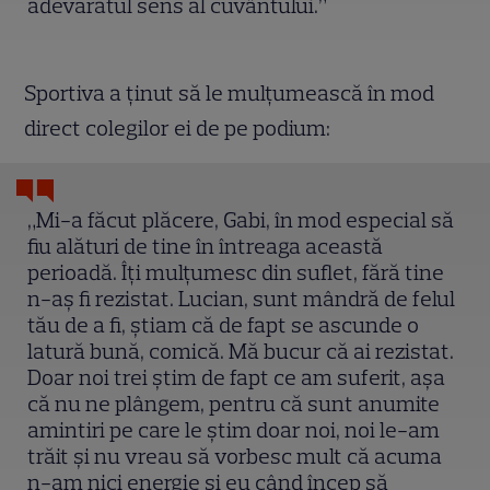
adevăratul sens al cuvântului.”
Sportiva a ținut să le mulțumească în mod
direct colegilor ei de pe podium:
„Mi-a făcut plăcere, Gabi, în mod especial să
fiu alături de tine în întreaga această
perioadă. Îți mulțumesc din suflet, fără tine
n-aș fi rezistat. Lucian, sunt mândră de felul
tău de a fi, știam că de fapt se ascunde o
latură bună, comică. Mă bucur că ai rezistat.
Doar noi trei știm de fapt ce am suferit, așa
că nu ne plângem, pentru că sunt anumite
amintiri pe care le știm doar noi, noi le-am
trăit și nu vreau să vorbesc mult că acuma
n-am nici energie și eu când încep să