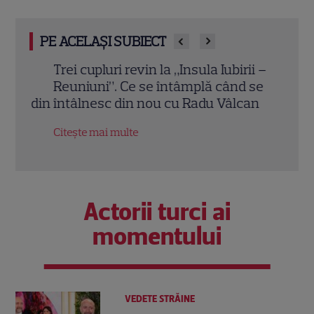
PE ACELAȘI SUBIECT
Trei cupluri revin la „Insula Iubirii –
Chel
Reuniuni”. Ce se întâmplă când se
de A
n din
întâlnesc din nou cu Radu Vâlcan
ches
Citește mai multe
Citeș
Actorii turci ai
momentului
VEDETE STRĂINE