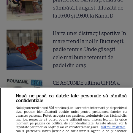
sâmbătă, 1 august, difuzată de
la 16:00 și 19:00, la Kanal D
Harta unei distracții sportive în
mare trend la noi în București:
padle tennis. Unde găsești
cele mai bune terenuri de
padel din oraș
CE ASCUNDE ultima CIFRA a
CNP-ului? Dacă ai 3 sau 8
Nouă ne pasă ca datele tale personale să rămână
însemană că...
confidențiale
Noi și partenerii noștri
596
stocăm și/sau accesăm informații pe dispozitivul
dvs., precum identificatorii cookie unici pentru prelucrarea datelor cu
caracter personal. Puteți accepta sau gestiona preferințele dvs. făcând clic
mai jos, respectiv vă puteți opune utilizării unui interes legitim în orice
moment pe pagina cu politica de confidențialitate. Aceste alegeri vor fi
raportate partenerilor noștri și nu vă vor afecta navigarea.
Mai multe detalii
Noi si partenerii nostri (retelele de socializare si agentiile de publicitate