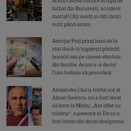
acum câteva minute echipa de
fotbal din București, accident
mortal! Câți morți și câți răniți
sunt până acum
Atenție! Poți primi bani de la
stat dacă-ți îngrijești părinții,
bunicii sau pe cineva vârstnic
din familie. Acum s-a decis!
Cum trebuie să procedezi
Alexandru Ciucu, fostul soț al
Alinei Sorescu, nu a fost lăsat
să intre la Nibiru. „Am aflat cu
tristețe”, a povestit el. De ce a
fost întors din drum designerul