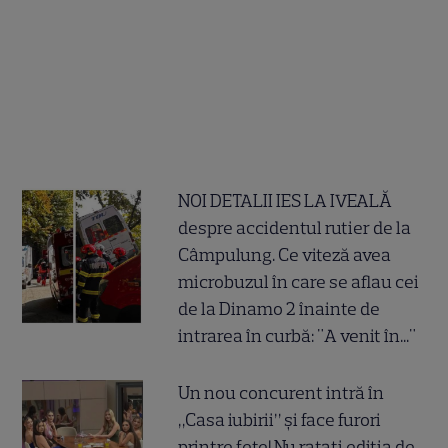
NOI DETALII IES LA IVEALĂ
despre accidentul rutier de la
Câmpulung. Ce viteză avea
microbuzul în care se aflau cei
de la Dinamo 2 înainte de
intrarea în curbă: "A venit în..."
Un nou concurent intră în
„Casa iubirii” și face furori
printre fete! Nu ratați ediția de