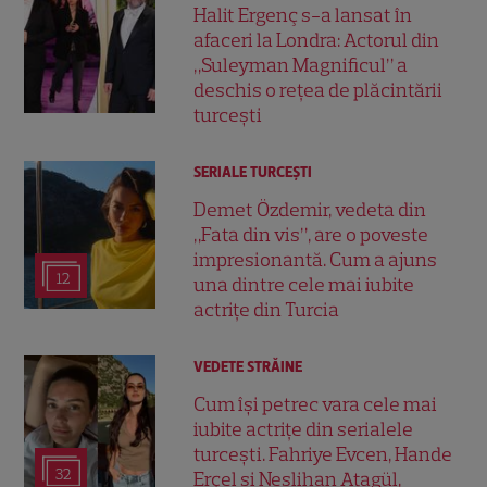
Halit Ergenç s-a lansat în
afaceri la Londra: Actorul din
„Suleyman Magnificul” a
deschis o rețea de plăcintării
turcești
SERIALE TURCEŞTI
Demet Özdemir, vedeta din
„Fata din vis”, are o poveste
impresionantă. Cum a ajuns
12
una dintre cele mai iubite
actrițe din Turcia
VEDETE STRĂINE
Cum își petrec vara cele mai
iubite actrițe din serialele
turcești. Fahriye Evcen, Hande
32
Erçel și Neslihan Atagül,