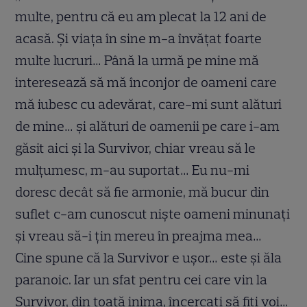
multe, pentru că eu am plecat la 12 ani de
acasă. Și viața în sine m-a învățat foarte
multe lucruri… Până la urmă pe mine mă
interesează să mă înconjor de oameni care
mă iubesc cu adevărat, care-mi sunt alături
de mine… și alături de oamenii pe care i-am
găsit aici și la Survivor, chiar vreau să le
mulțumesc, m-au suportat… Eu nu-mi
doresc decât să fie armonie, mă bucur din
suflet c-am cunoscut niște oameni minunați
și vreau să-i țin mereu în preajma mea…
Cine spune că la Survivor e ușor… este și ăla
paranoic. Iar un sfat pentru cei care vin la
Survivor, din toată inima, încercați să fiți voi…