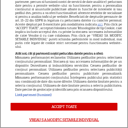
partenere, precum si furnizorii nostri de servicii de date analitice) prelucram
date pentru a permite website-ului sa functioneze, pentru a personaliza
continutul si anunturile publicitare afisate in functie de interesele si/sau
profilul dvs., pentru a va oferi functionalitati aferente retelelor de socializare
si pentru a analiza traficul pe website. Beneficiati de drepturile prevazute de
art. 15-22 din GDPR in legatura cu prelucrarea datelor cu caracter personal.
Aceste drepturi pot fi exercitate prin modalitatea indicata
aici
. Prin click pe
“ACCEPT TOATE”, acceptati folosirea tuturor Tehnologiilor de tip Cookie, care
implica inclusiv acceptul dvs. cu privire la stocarea/accesarea informatiilor
de catre Vendor-ii cu care colaboram. Prin click pe “VREAU SA MODIFIC
SETARILE INDIVIDUAL” puteti schimba preferintele in mod individual, mai
putin cele legate de cookie strict necesare pentru functionarea website-
ului.
Atât noi, cât și partenerii noștri prelucrăm datele pentru a oferi:
Măsurarea performanței reclamelor. Utilizarea profilurilor pentru selectarea
conținutului personalizat. Stocarea și/sau accesarea informațiilor de pe un
dispozitiv. Dezvoltarea și îmbunătățirea serviciilor. Crearea profilurilor de
conținut personalizat. Utilizarea profilurilor pentru selectarea publicității
personalizate. Crearea profilurilor pentru publicitate personalizată.
Măsurarea performanței conținutului. Înțelegerea publicului prin statistici
sau combinații de date din surse diferite. Utilizarea datelor limitate pentru a
selecta conținutul. Utilizarea de date limitate pentru a selecta publicitatea.
DIN ACEEAȘI CATEGORIE
Date precise de geolocație și identificarea prin scanarea dispozitivului.
Listă parteneri (furnizori)
ACCEPT TOATE
VEDETE ROMÂNEŞTI
Exclusiv
VREAU SA MODIFIC SETARILE INDIVIDUAL