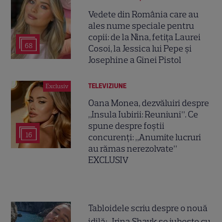
Vedete din România care au
ales nume speciale pentru
copii: de la Nina, fetița Laurei
68
Cosoi, la Jessica lui Pepe și
Josephine a Ginei Pistol
TELEVIZIUNE
Exclusiv
Oana Monea, dezvăluiri despre
„Insula Iubirii: Reuniuni”. Ce
spune despre foștii
16
concurenți: „Anumite lucruri
au rămas nerezolvate”
EXCLUSIV
Tabloidele scriu despre o nouă
idilă: „Irina Shayk se iubește cu