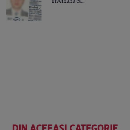
însemană că...
DIN ACEEAȘI CATEGORIE