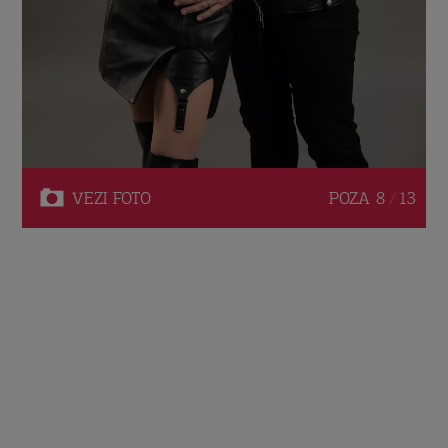
VEZI
FOTO
POZA
8 / 13