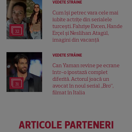
VEDETE STRĂINE
Cum își petrec vara cele mai
iubite actrițe din serialele
turcești. Fahriye Evcen, Hande
32
Erçel și Neslihan Atagül,
imagini din vacanță
VEDETE STRĂINE
Can Yaman revine pe ecrane
într-o ipostază complet
diferită. Actorul joacă un
31
avocat în noul serial „Bro”,
filmat în Italia
ARTICOLE PARTENERI