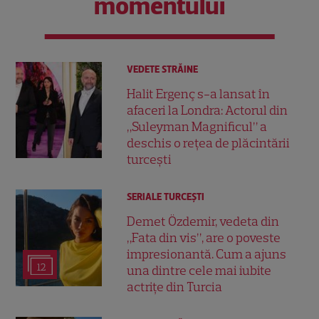
momentului
VEDETE STRĂINE
Halit Ergenç s-a lansat în
afaceri la Londra: Actorul din
„Suleyman Magnificul” a
deschis o rețea de plăcintării
turcești
SERIALE TURCEŞTI
Demet Özdemir, vedeta din
„Fata din vis”, are o poveste
impresionantă. Cum a ajuns
12
una dintre cele mai iubite
actrițe din Turcia