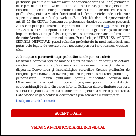
tristețe”, a povestit el. De ce a
partenere, precum si furnizorii nostri de servicii de date analitice) prelucram
date pentru a permite website-ului sa functioneze, pentru a personaliza
fost întors din drum designerul
continutul si anunturile publicitare afisate in functie de interesele si/sau
profilul dvs., pentru a va oferi functionalitati aferente retelelor de socializare
si pentru a analiza traficul pe website. Beneficiati de drepturile prevazute de
art. 15-22 din GDPR in legatura cu prelucrarea datelor cu caracter personal.
Breaking tragic în România:
Aceste drepturi pot fi exercitate prin modalitatea indicata
aici
. Prin click pe
“ACCEPT TOATE”, acceptati folosirea tuturor Tehnologiilor de tip Cookie, care
implica inclusiv acceptul dvs. cu privire la stocarea/accesarea informatiilor
microbuzul în care se afla
de catre Vendor-ii cu care colaboram. Prin click pe “VREAU SA MODIFIC
SETARILE INDIVIDUAL” puteti schimba preferintele in mod individual, mai
acum câteva minute echipa de
putin cele legate de cookie strict necesare pentru functionarea website-
ului.
fotbal din București, accident
Atât noi, cât și partenerii noștri prelucrăm datele pentru a oferi:
mortal! Câți morți și câți răniți
Măsurarea performanței reclamelor. Utilizarea profilurilor pentru selectarea
conținutului personalizat. Stocarea și/sau accesarea informațiilor de pe un
sunt până acum
dispozitiv. Dezvoltarea și îmbunătățirea serviciilor. Crearea profilurilor de
conținut personalizat. Utilizarea profilurilor pentru selectarea publicității
personalizate. Crearea profilurilor pentru publicitate personalizată.
Măsurarea performanței conținutului. Înțelegerea publicului prin statistici
sau combinații de date din surse diferite. Utilizarea datelor limitate pentru a
selecta conținutul. Utilizarea de date limitate pentru a selecta publicitatea.
SERIALE
Date precise de geolocație și identificarea prin scanarea dispozitivului.
Listă parteneri (furnizori)
ACCEPT TOATE
VREAU SA MODIFIC SETARILE INDIVIDUAL