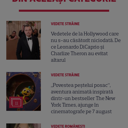
VEDETE STRĂINE
Vedetele de la Hollywood care
nu s-au căsătorit niciodată. De
ce Leonardo DiCaprio și
Charlize Theron au evitat
altarul
VEDETE STRĂINE
„Povestea peștelui posac”,
aventura animată inspirată
dintr-un bestseller The New
11
York Times, ajunge în
cinematografe pe 7 august
VEDETE ROMÂNEŞTI