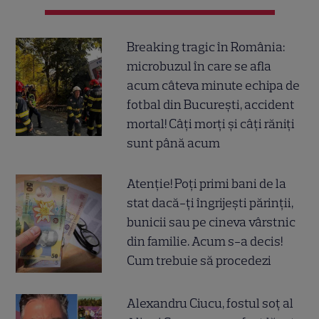
Breaking tragic în România:
microbuzul în care se afla
acum câteva minute echipa de
fotbal din București, accident
mortal! Câți morți și câți răniți
sunt până acum
Atenție! Poți primi bani de la
stat dacă-ți îngrijești părinții,
bunicii sau pe cineva vârstnic
din familie. Acum s-a decis!
Cum trebuie să procedezi
Alexandru Ciucu, fostul soț al