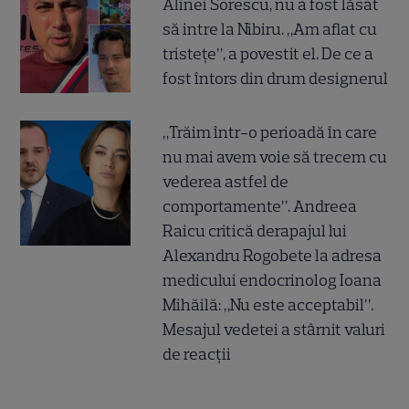
Alinei Sorescu, nu a fost lăsat
să intre la Nibiru. „Am aflat cu
tristețe”, a povestit el. De ce a
fost întors din drum designerul
„Trăim într-o perioadă în care
nu mai avem voie să trecem cu
vederea astfel de
comportamente”. Andreea
Raicu critică derapajul lui
Alexandru Rogobete la adresa
medicului endocrinolog Ioana
Mihăilă: „Nu este acceptabil”.
Mesajul vedetei a stârnit valuri
de reacții