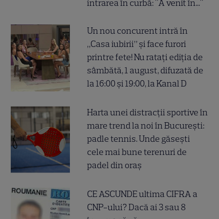
intrarea în curbă: "A venit în..."
Un nou concurent intră în
„Casa iubirii” și face furori
printre fete! Nu ratați ediția de
sâmbătă, 1 august, difuzată de
la 16:00 și 19:00, la Kanal D
Harta unei distracții sportive în
mare trend la noi în București:
padle tennis. Unde găsești
cele mai bune terenuri de
padel din oraș
CE ASCUNDE ultima CIFRA a
CNP-ului? Dacă ai 3 sau 8