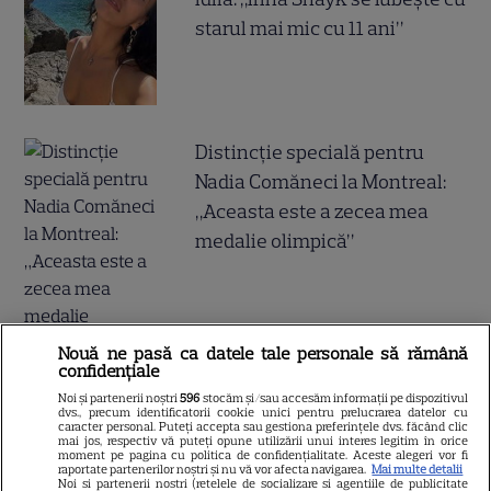
starul mai mic cu 11 ani”
Distincție specială pentru
Nadia Comăneci la Montreal:
„Aceasta este a zecea mea
medalie olimpică”
Nouă ne pasă ca datele tale personale să rămână
confidențiale
Noi și partenerii noștri
596
stocăm și/sau accesăm informații pe dispozitivul
Alexandru Ciucu, fostul soț al
dvs., precum identificatorii cookie unici pentru prelucrarea datelor cu
caracter personal. Puteți accepta sau gestiona preferințele dvs. făcând clic
Alinei Sorescu, nu a fost lăsat
mai jos, respectiv vă puteți opune utilizării unui interes legitim în orice
moment pe pagina cu politica de confidențialitate. Aceste alegeri vor fi
să intre la Nibiru. „Am aflat cu
raportate partenerilor noștri și nu vă vor afecta navigarea.
Mai multe detalii
Noi si partenerii nostri (retelele de socializare si agentiile de publicitate