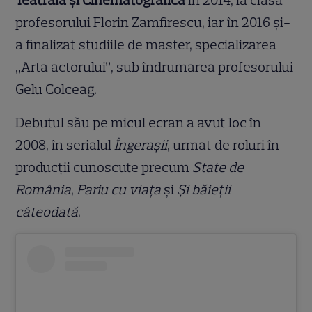
Teatrală și Cinematografică
în 2014, la clasa
profesorului Florin Zamfirescu, iar în 2016 și-
a finalizat studiile de master, specializarea
„Arta actorului”, sub îndrumarea profesorului
Gelu Colceag.
Debutul său pe micul ecran a avut loc în
2008, în serialul
Îngerașii
, urmat de roluri în
producții cunoscute precum
State de
România
,
Pariu cu viața
și
Și băieții
câteodată
.