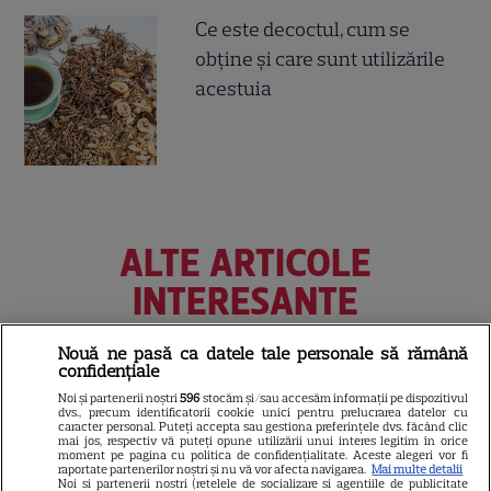
Ce este decoctul, cum se
obţine şi care sunt utilizările
acestuia
ALTE ARTICOLE
INTERESANTE
Nouă ne pasă ca datele tale personale să rămână
confidențiale
Noi și partenerii noștri
596
stocăm și/sau accesăm informații pe dispozitivul
VEDETE STRĂINE
dvs., precum identificatorii cookie unici pentru prelucrarea datelor cu
caracter personal. Puteți accepta sau gestiona preferințele dvs. făcând clic
„Povestea peștelui posac”,
mai jos, respectiv vă puteți opune utilizării unui interes legitim în orice
moment pe pagina cu politica de confidențialitate. Aceste alegeri vor fi
aventura animată inspirată
raportate partenerilor noștri și nu vă vor afecta navigarea.
Mai multe detalii
Noi si partenerii nostri (retelele de socializare si agentiile de publicitate
dintr-un bestseller The New