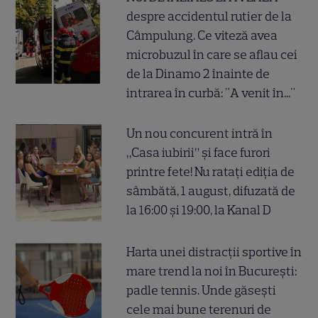
despre accidentul rutier de la
Câmpulung. Ce viteză avea
microbuzul în care se aflau cei
de la Dinamo 2 înainte de
intrarea în curbă: "A venit în..."
Un nou concurent intră în
„Casa iubirii” și face furori
printre fete! Nu ratați ediția de
sâmbătă, 1 august, difuzată de
la 16:00 și 19:00, la Kanal D
Harta unei distracții sportive în
mare trend la noi în București:
padle tennis. Unde găsești
cele mai bune terenuri de