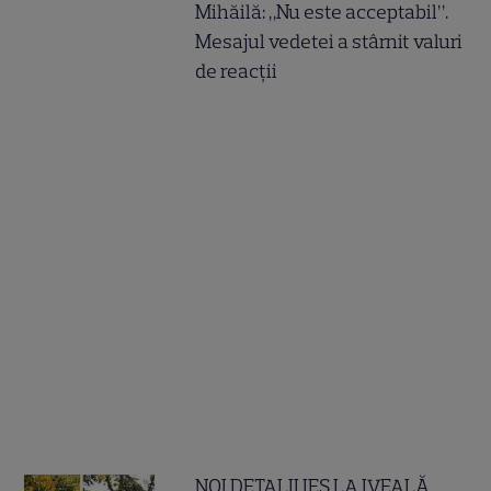
Mihăilă: „Nu este acceptabil”.
Mesajul vedetei a stârnit valuri
de reacții
NOI DETALII IES LA IVEALĂ