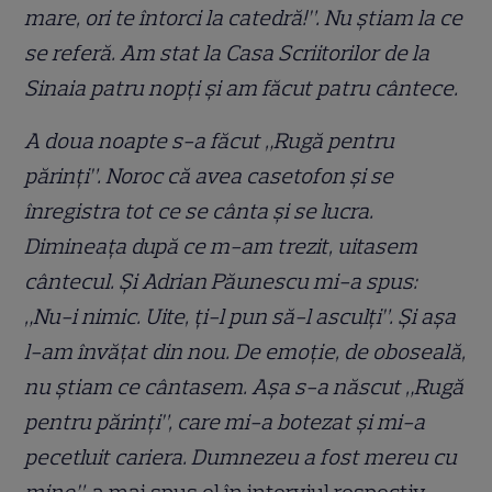
mare, ori te întorci la catedră!”. Nu ştiam la ce
se referă. Am stat la Casa Scriitorilor de la
Sinaia patru nopţi şi am făcut patru cântece.
A doua noapte s-a făcut „Rugă pentru
părinţi”. Noroc că avea casetofon şi se
înregistra tot ce se cânta şi se lucra.
Dimineaţa după ce m-am trezit, uitasem
cântecul. Şi Adrian Păunescu mi-a spus:
„Nu-i nimic. Uite, ţi-l pun să-l asculţi”. Şi aşa
l-am învăţat din nou. De emoţie, de oboseală,
nu ştiam ce cântasem. Aşa s-a născut „Rugă
pentru părinţi”, care mi-a botezat şi mi-a
pecetluit cariera. Dumnezeu a fost mereu cu