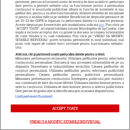
partenere, precum si furnizorii nostri de servicii de date analitice) prelucram
11
York Times, ajunge în
date pentru a permite website-ului sa functioneze, pentru a personaliza
continutul si anunturile publicitare afisate in functie de interesele si/sau
cinematografe pe 7 august
profilul dvs., pentru a va oferi functionalitati aferente retelelor de socializare
si pentru a analiza traficul pe website. Beneficiati de drepturile prevazute de
art. 15-22 din GDPR in legatura cu prelucrarea datelor cu caracter personal.
Aceste drepturi pot fi exercitate prin modalitatea indicata
aici
. Prin click pe
NETFLIX
“ACCEPT TOATE”, acceptati folosirea tuturor Tehnologiilor de tip Cookie, care
implica inclusiv acceptul dvs. cu privire la stocarea/accesarea informatiilor
de catre Vendor-ii cu care colaboram. Prin click pe “VREAU SA MODIFIC
Noutăți Netflix în august 2026:
SETARILE INDIVIDUAL” puteti schimba preferintele in mod individual, mai
Robert De Niro, „Nosferatu” și
putin cele legate de cookie strict necesare pentru functionarea website-
ului.
noile sezoane din „Outer
Atât noi, cât și partenerii noștri prelucrăm datele pentru a oferi:
16
Banks” și „Un veac de
Măsurarea performanței reclamelor. Utilizarea profilurilor pentru selectarea
conținutului personalizat. Stocarea și/sau accesarea informațiilor de pe un
singurătate”
dispozitiv. Dezvoltarea și îmbunătățirea serviciilor. Crearea profilurilor de
conținut personalizat. Utilizarea profilurilor pentru selectarea publicității
personalizate. Crearea profilurilor pentru publicitate personalizată.
Măsurarea performanței conținutului. Înțelegerea publicului prin statistici
VEDETE STRĂINE
sau combinații de date din surse diferite. Utilizarea datelor limitate pentru a
selecta conținutul. Utilizarea de date limitate pentru a selecta publicitatea.
Sean Astin din „Stăpânul
Date precise de geolocație și identificarea prin scanarea dispozitivului.
Inelelor” a fost nevoit să își
Listă parteneri (furnizori)
vândă casa din cauza
14
ACCEPT TOATE
salariului mic: Câți bani a
primit de fapt
VREAU SA MODIFIC SETARILE INDIVIDUAL