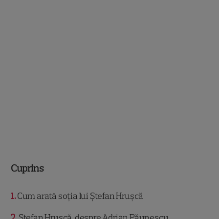
Cuprins
1
Cum arată soția lui Ștefan Hrușcă
2
Ștefan Hrușcă, despre Adrian Păunescu