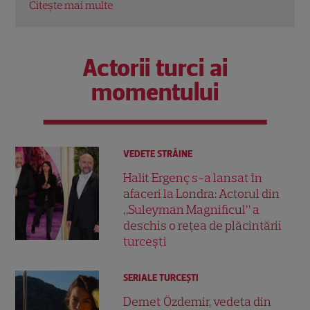
Actorii turci ai
momentului
VEDETE STRĂINE
Halit Ergenç s-a lansat în
afaceri la Londra: Actorul din
„Suleyman Magnificul” a
deschis o rețea de plăcintării
turcești
SERIALE TURCEŞTI
Demet Özdemir, vedeta din