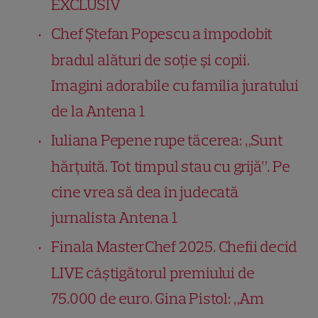
EXCLUSIV
Chef Ștefan Popescu a împodobit
bradul alături de soție și copii.
Imagini adorabile cu familia juratului
de la Antena 1
Iuliana Pepene rupe tăcerea: „Sunt
hărțuită. Tot timpul stau cu grijă”. Pe
cine vrea să dea în judecată
jurnalista Antena 1
Finala MasterChef 2025. Chefii decid
LIVE câștigătorul premiului de
75.000 de euro. Gina Pistol: „Am