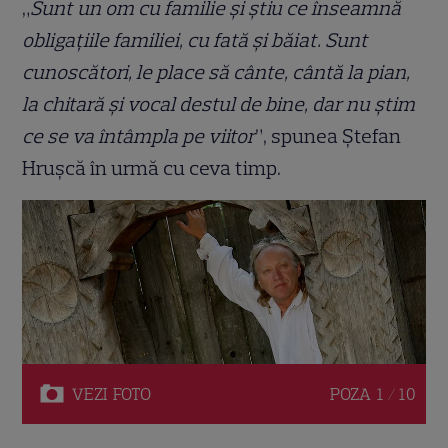
„
Sunt un om cu familie și știu ce înseamnă
obligațiile familiei, cu fată și băiat. Sunt
cunoscători, le place să cânte, cântă la pian,
la chitară și vocal destul de bine, dar nu știm
ce se va întâmpla pe viitor
”, spunea Ștefan
Hrușcă în urmă cu ceva timp.
VEZI
FOTO
POZA
1 / 10