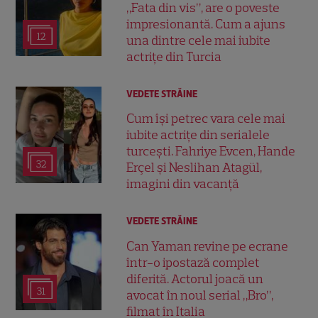
„Fata din vis”, are o poveste
impresionantă. Cum a ajuns
12
una dintre cele mai iubite
actrițe din Turcia
VEDETE STRĂINE
Cum își petrec vara cele mai
iubite actrițe din serialele
turcești. Fahriye Evcen, Hande
32
Erçel și Neslihan Atagül,
imagini din vacanță
VEDETE STRĂINE
Can Yaman revine pe ecrane
într-o ipostază complet
diferită. Actorul joacă un
31
avocat în noul serial „Bro”,
filmat în Italia