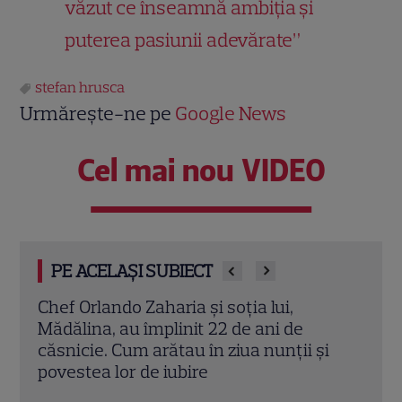
văzut ce înseamnă ambiția și
puterea pasiunii adevărate”
stefan hrusca
Urmărește-ne pe
Google News
Cel mai nou VIDEO
PE ACELAȘI SUBIECT
Cine este Cosmin Curticăpean, soțul
Ceza
Laurei Cosoi. Afaceri, vârstă și povestea
dată
i
de iubire care durează de peste 10 ani
ales 
Citește mai multe
Citeș