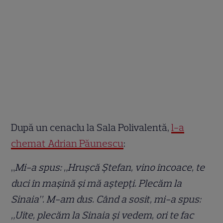
După un cenaclu la Sala Polivalentă,
l-a
chemat Adrian Păunescu
:
„
Mi-a spus: „Hruşcă Ştefan, vino încoace, te
duci în maşină şi mă aştepţi. Plecăm la
Sinaia”. M-am dus. Când a sosit, mi-a spus:
„Uite, plecăm la Sinaia şi vedem, ori te fac