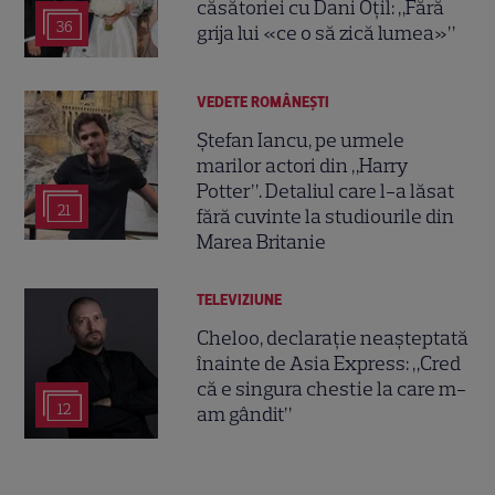
căsătoriei cu Dani Oțil: „Fără
36
grija lui «ce o să zică lumea»”
VEDETE ROMÂNEŞTI
Ștefan Iancu, pe urmele
marilor actori din „Harry
Potter”. Detaliul care l-a lăsat
21
fără cuvinte la studiourile din
Marea Britanie
TELEVIZIUNE
Cheloo, declarație neașteptată
înainte de Asia Express: „Cred
că e singura chestie la care m-
12
am gândit”