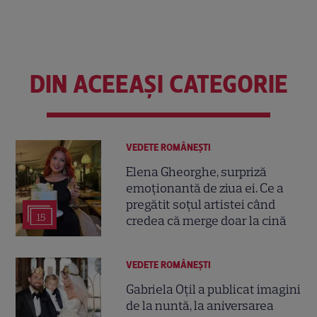
DIN ACEEAȘI CATEGORIE
VEDETE ROMÂNEŞTI
Elena Gheorghe, surpriză
emoționantă de ziua ei. Ce a
pregătit soțul artistei când
15
credea că merge doar la cină
VEDETE ROMÂNEŞTI
Gabriela Oțil a publicat imagini
de la nuntă, la aniversarea