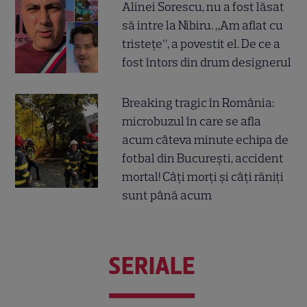
Alinei Sorescu, nu a fost lăsat
să intre la Nibiru. „Am aflat cu
tristețe”, a povestit el. De ce a
fost întors din drum designerul
Breaking tragic în România:
microbuzul în care se afla
acum câteva minute echipa de
fotbal din București, accident
mortal! Câți morți și câți răniți
sunt până acum
SERIALE