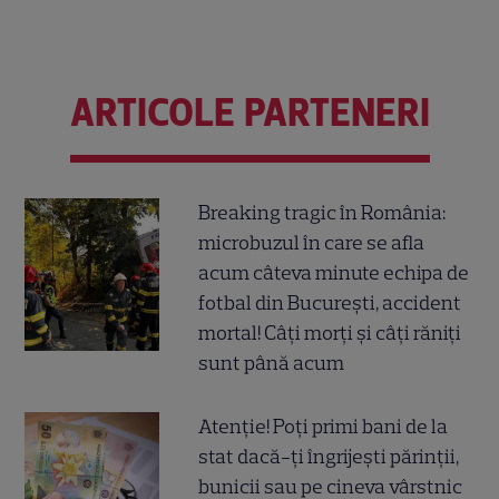
ARTICOLE PARTENERI
Breaking tragic în România:
microbuzul în care se afla
acum câteva minute echipa de
fotbal din București, accident
mortal! Câți morți și câți răniți
sunt până acum
Atenție! Poți primi bani de la
stat dacă-ți îngrijești părinții,
bunicii sau pe cineva vârstnic