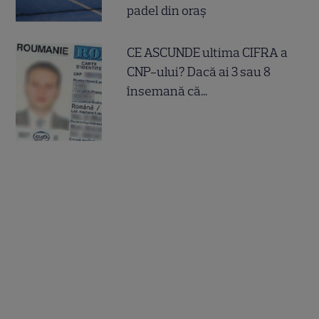
padel din oraș
CE ASCUNDE ultima CIFRA a
CNP-ului? Dacă ai 3 sau 8
însemană că...