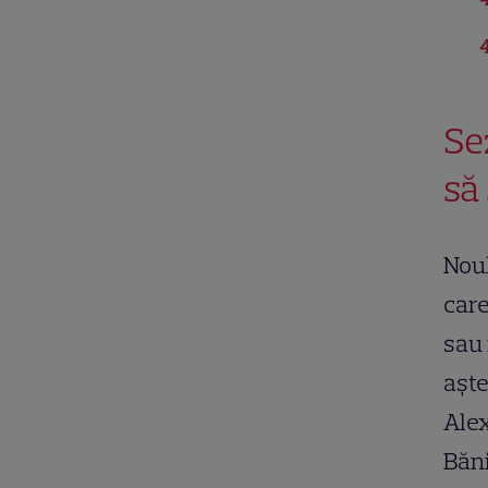
4
Se
să 
Noul
care
sau 
aște
Alex
Băni