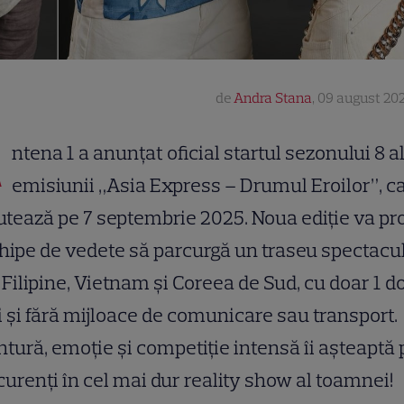
de
Andra Stana
,
09 august 202
A
ntena 1 a anunțat oficial startul sezonului 8 a
emisiunii „Asia Express – Drumul Eroilor”, c
tează pe 7 septembrie 2025. Noua ediție va p
hipe de vedete să parcurgă un traseu spectacu
 Filipine, Vietnam și Coreea de Sud, cu doar 1 d
i și fără mijloace de comunicare sau transport.
tură, emoție și competiție intensă îi așteaptă 
urenți în cel mai dur reality show al toamnei!