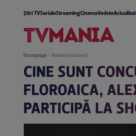
Știri TV
Seriale
Streaming
Cinema
Vedete
Actualita
Homepage
/
Vedete româneşti
CINE SUNT CONC
FLOROAICA, ALE
PARTICIPĂ LA S