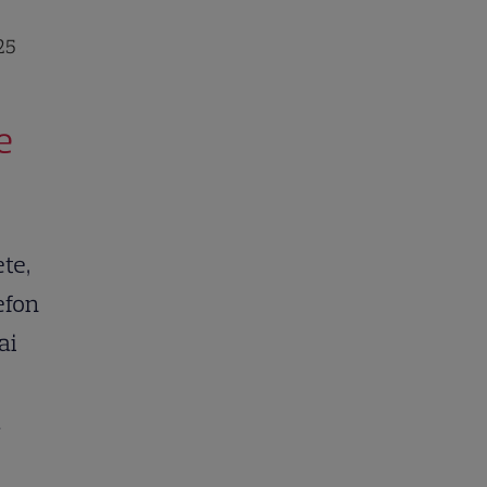
25
e
te,
efon
ai
a