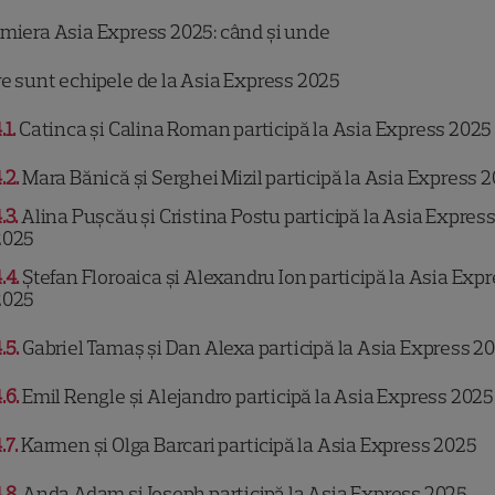
miera Asia Express 2025: când și unde
e sunt echipele de la Asia Express 2025
.1
Catinca și Calina Roman participă la Asia Express 2025
.2
Mara Bănică și Serghei Mizil participă la Asia Express 
.3
Alina Pușcău și Cristina Postu participă la Asia Expres
2025
.4
Ștefan Floroaica și Alexandru Ion participă la Asia Exp
2025
.5
Gabriel Tamaș și Dan Alexa participă la Asia Express 2
.6
Emil Rengle și Alejandro participă la Asia Express 2025
.7
Karmen și Olga Barcari participă la Asia Express 2025
.8
Anda Adam și Joseph participă la Asia Express 2025