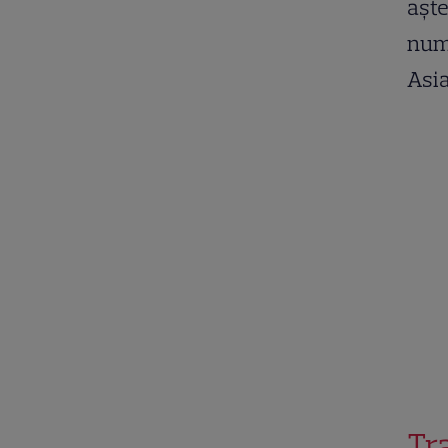
aște
numă
Asia
Tr