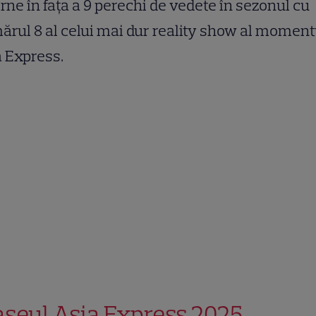
rne în fața a 9 perechi de vedete în sezonul cu
rul 8 al celui mai dur reality show al momentu
 Express.
aseul Asia Express 2025