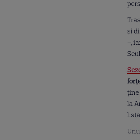
pers
Tras
și d
–, i
Seul
Sezo
forț
ține
la A
list
Unul