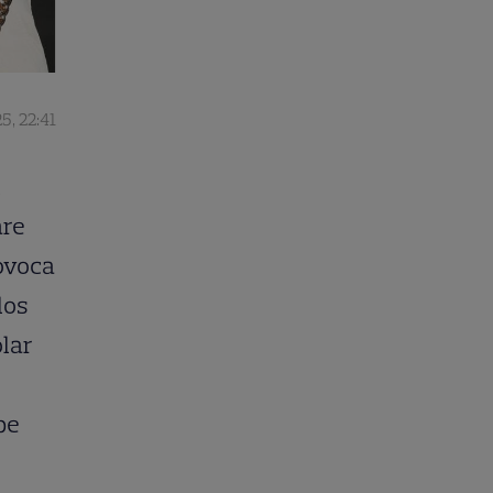
5, 22:41
l
are
rovoca
los
olar
pe