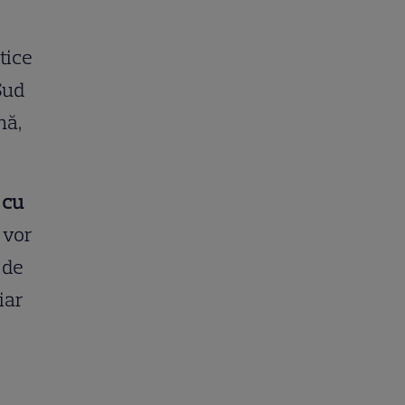
tice
Sud
nă,
cu
 vor
 de
iar