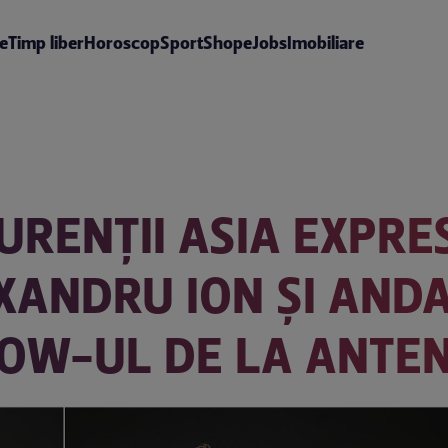
te
Timp liber
Horoscop
Sport
Shop
eJobs
Imobiliare
URENȚII ASIA EXPRE
XANDRU ION ȘI AND
HOW-UL DE LA ANTEN