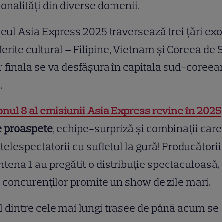
onalități din diverse domenii.
eul Asia Express 2025 traversează trei țări exo
iferite cultural – Filipine, Vietnam și Coreea de 
ar finala se va desfășura în capitala sud-coreea
.
nul 8 al emisiunii Asia Express revine în 2025
e proaspete
, echipe-surpriză și combinații care
 telespectatorii cu sufletul la gură! Producătorii
ntena 1 au pregătit o distribuție spectaculoasă, 
a concurenților promite un show de zile mari.
 dintre cele mai lungi trasee de până acum se