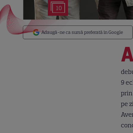
10
Adaugă-ne ca sursă preferată în Google
debu
9 ec
prin
pe z
Aven
conc