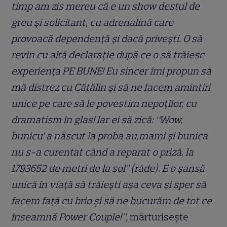
timp am zis mereu că e un show destul de
greu și solicitant, cu adrenalină care
provoacă dependență și dacă privești. O să
revin cu altă declarație după ce o să trăiesc
experiența PE BUNE! Eu sincer îmi propun să
mă distrez cu Cătălin și să ne facem amintiri
unice pe care să le povestim nepoților, cu
dramatism în glas! Iar ei să zică: “Wow,
bunicu’ a născut la proba au,mami și bunica
nu s-a curentat când a reparat o priză, la
1793652 de metri de la sol” (râde). E o șansă
unică în viață să trăiești așa ceva și sper să
facem față cu brio și să ne bucurăm de tot ce
înseamnă Power Couple!”,
mărturisește