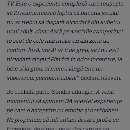
TV. Este o experiență complexă care reușește
să îți reamintească faptul că bucuria jocului
nu ar trebui să dispară niciodată din sufletul
unui adult, chiar dacă provocările competiției
te scot de cele mai multe ori din zona de
confort. Însă, oricât ar fi de greu, aici nu ești
niciodată singur! Fiindcă în orice încercare, la
bine și la greu, ai mereu lângă tine un
supererou: persoana iubită!”
, declară Răzvan.
De cealaltă parte, Sandra adaugă:
„A venit
momentul să spunem DA acestei experiențe
pe care o așteptăm cu emoție și nerăbdare!
Ne propunem să înfruntăm fiecare probă cu
încredere, deși necunoscutul care ne va