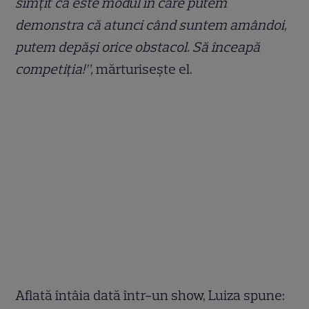
simțit că este modul în care putem
demonstra că atunci când suntem amândoi,
putem depăși orice obstacol. Să înceapă
competiția!”,
mărturisește el.
Aflată întâia dată într-un show, Luiza spune: