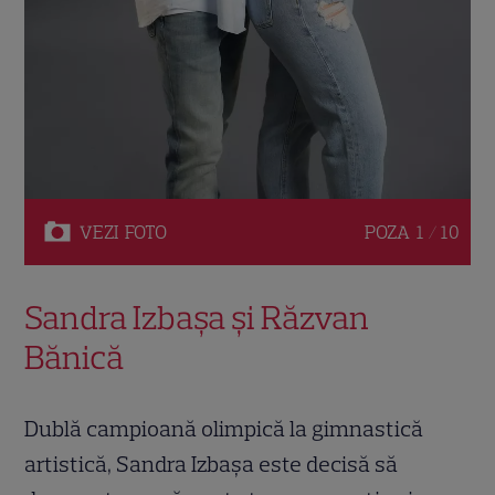
VEZI
FOTO
POZA
1 / 10
Sandra Izbașa și Răzvan
Bănică
Dublă campioană olimpică la gimnastică
artistică, Sandra Izbașa este decisă să