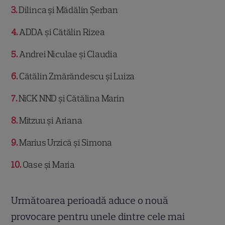
3
Dilinca și Mădălin Șerban
4
ADDA și Cătălin Rizea
5
Andrei Niculae și Claudia
6
Cătălin Zmărăndescu și Luiza
7
NiCK NND și Cătălina Marin
8
Mitzuu și Ariana
9
Marius Urzică și Simona
10
Oase și Maria
Următoarea perioadă aduce o nouă
provocare pentru unele dintre cele mai