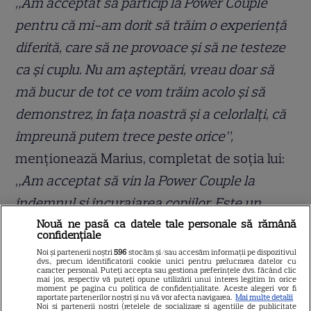
„Am acceptat să particip la Power Couple
pentru că mi-am dorit să trăim o experiență
diferită, care să ne provoace și să ne testeze
ca şi cuplu. Nu am așteptări, vreau doar să
mă bucur de tot ce vom trăim acolo și să
demonstrez, în fața noastră și a celorlalți, că
împreună putem trece peste orice”,
menționează Marius, completat de soția lui:
„Am acceptat să vin la Power Couple la
îndemnul și încurajarea copiilor. Este un
format care ne place și credem că ni se
Nouă ne pasă ca datele tale personale să rămână
confidențiale
potrivește. Nu vreau să îmi creez așteptări,
Noi și partenerii noștri
596
stocăm și/sau accesăm informații pe dispozitivul
dvs., precum identificatorii cookie unici pentru prelucrarea datelor cu
îmi doresc doar să mă bucur de această
caracter personal. Puteți accepta sau gestiona preferințele dvs. făcând clic
mai jos, respectiv vă puteți opune utilizării unui interes legitim în orice
moment pe pagina cu politica de confidențialitate. Aceste alegeri vor fi
experiență și, de ce nu, să descoperim lucruri
raportate partenerilor noștri și nu vă vor afecta navigarea.
Mai multe detalii
Noi si partenerii nostri (retelele de socializare si agentiile de publicitate