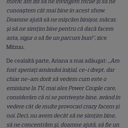
motiv, am zis să ne învingem fricile și să ne
cunoaștem cât mai bine în acest show.
Doamne ajută să ne mișcăm binișor, măcar,
și să ne simțim bine pentru că dacă facem
asta, sigur o să fie un parcurs bun!”,
zice
Mitzuu.
De cealaltă parte, Ariana a mai adăugat:
„Am
fost speriați amândoi inițial, ce-i drept, dar
chiar ne-am dorit să vedem cum este o
emisiune la TV, mai ales Power Couple care,
considerăm că ni se potrivește bine, având în
vedere cât de multe provocari crazy facem și
noi. Deci, nu avem decât să ne simțim bine,
să ne concentrăm și, doamne ajută, să fie un