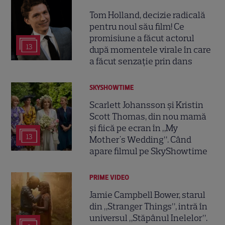
Tom Holland, decizie radicală
pentru noul său film! Ce
promisiune a făcut actorul
13
după momentele virale în care
a făcut senzație prin dans
SKYSHOWTIME
Scarlett Johansson și Kristin
Scott Thomas, din nou mamă
și fiică pe ecran în „My
13
Mother's Wedding”. Când
apare filmul pe SkyShowtime
PRIME VIDEO
Jamie Campbell Bower, starul
din „Stranger Things”, intră în
universul „Stăpânul Inelelor”.