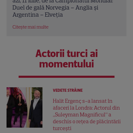
al:
azi, 7 iulie, de la Campionatul Mondial:
azi,
Duel de gală Argentina – Egipt și
Duel
Columbia – Elveția
– An
Citește mai multe
Citeș
Actorii turci ai
momentului
VEDETE STRĂINE
Halit Ergenç s-a lansat în
afaceri la Londra: Actorul din
„Suleyman Magnificul” a
deschis o rețea de plăcintării
turcești