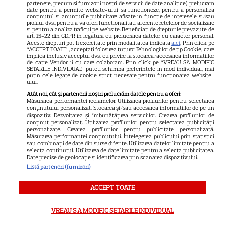
partenere, precum si furnizorii nostri de servicii de date analitice) prelucram
Stifler din „American Pie”?
date pentru a permite website-ului sa functioneze, pentru a personaliza
continutul si anunturile publicitare afisate in functie de interesele si/sau
Jennifer Coolidge, la 64 de ani,
profilul dvs., pentru a va oferi functionalitati aferente retelelor de socializare
si pentru a analiza traficul pe website. Beneficiati de drepturile prevazute de
7
dezvăluie greșeala pe care o
art. 15-22 din GDPR in legatura cu prelucrarea datelor cu caracter personal.
Aceste drepturi pot fi exercitate prin modalitatea indicata
aici
. Prin click pe
regretă și astăzi
“ACCEPT TOATE”, acceptati folosirea tuturor Tehnologiilor de tip Cookie, care
implica inclusiv acceptul dvs. cu privire la stocarea/accesarea informatiilor
de catre Vendor-ii cu care colaboram. Prin click pe “VREAU SA MODIFIC
SETARILE INDIVIDUAL” puteti schimba preferintele in mod individual, mai
VEDETE ROMÂNEŞTI
putin cele legate de cookie strict necesare pentru functionarea website-
ului.
Cezar Ouatu a devenit tată
Atât noi, cât și partenerii noștri prelucrăm datele pentru a oferi:
pentru prima dată la 46 de ani.
Măsurarea performanței reclamelor. Utilizarea profilurilor pentru selectarea
conținutului personalizat. Stocarea și/sau accesarea informațiilor de pe un
Ce nume deosebit a ales
dispozitiv. Dezvoltarea și îmbunătățirea serviciilor. Crearea profilurilor de
4
conținut personalizat. Utilizarea profilurilor pentru selectarea publicității
pentru fetița lui
personalizate. Crearea profilurilor pentru publicitate personalizată.
Măsurarea performanței conținutului. Înțelegerea publicului prin statistici
sau combinații de date din surse diferite. Utilizarea datelor limitate pentru a
selecta conținutul. Utilizarea de date limitate pentru a selecta publicitatea.
TELEVIZIUNE
Date precise de geolocație și identificarea prin scanarea dispozitivului.
Listă parteneri (furnizori)
Grila TV de toamnă 2026: toate
premierele confirmate la Pro
ACCEPT TOATE
TV și Antena 1. Ce show-uri și
9
seriale revin din septembrie
VREAU SA MODIFIC SETARILE INDIVIDUAL