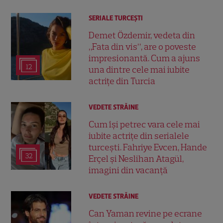
SERIALE TURCEŞTI
Demet Özdemir, vedeta din
„Fata din vis”, are o poveste
impresionantă. Cum a ajuns
12
una dintre cele mai iubite
actrițe din Turcia
VEDETE STRĂINE
Cum își petrec vara cele mai
iubite actrițe din serialele
turcești. Fahriye Evcen, Hande
32
Erçel și Neslihan Atagül,
imagini din vacanță
VEDETE STRĂINE
Can Yaman revine pe ecrane