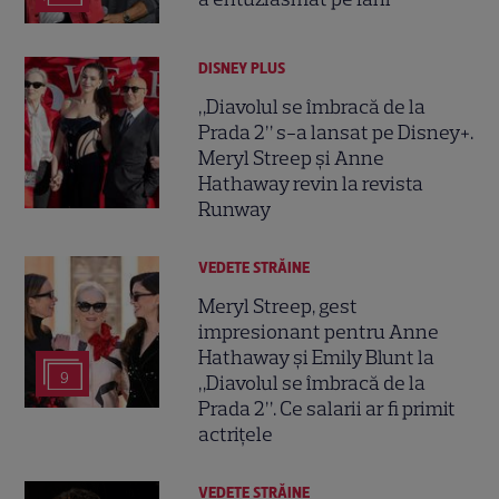
DISNEY PLUS
„Diavolul se îmbracă de la
Prada 2” s-a lansat pe Disney+.
Meryl Streep și Anne
Hathaway revin la revista
Runway
VEDETE STRĂINE
Meryl Streep, gest
impresionant pentru Anne
Hathaway și Emily Blunt la
9
„Diavolul se îmbracă de la
Prada 2”. Ce salarii ar fi primit
actrițele
VEDETE STRĂINE