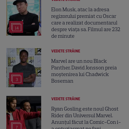
Elon Musk, atac la adresa
regizorului premiat cu Oscar
care a realizat documentarul
14
despre viața sa. Filmul are 232
de minute
VEDETE STRĂINE
Marvel are un nou Black
Panther. David Jonsson preia
moștenirea lui Chadwick
3
Boseman
VEDETE STRĂINE
Ryan Gosling este noul Ghost
Rider din Universul Marvel.
Anunțul făcut la Comic-Con i-
7
a entuziasmat pe fani