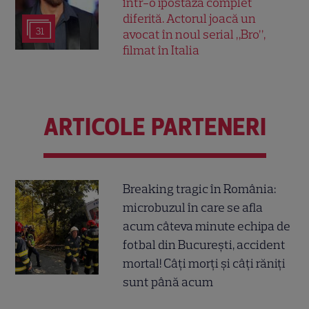
într-o ipostază complet
diferită. Actorul joacă un
31
avocat în noul serial „Bro”,
filmat în Italia
ARTICOLE PARTENERI
Breaking tragic în România:
microbuzul în care se afla
acum câteva minute echipa de
fotbal din București, accident
mortal! Câți morți și câți răniți
sunt până acum