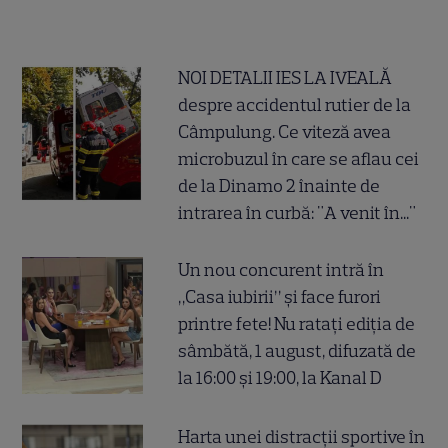
NOI DETALII IES LA IVEALĂ
despre accidentul rutier de la
Câmpulung. Ce viteză avea
microbuzul în care se aflau cei
de la Dinamo 2 înainte de
intrarea în curbă: "A venit în..."
Un nou concurent intră în
„Casa iubirii” și face furori
printre fete! Nu ratați ediția de
sâmbătă, 1 august, difuzată de
la 16:00 și 19:00, la Kanal D
Harta unei distracții sportive în