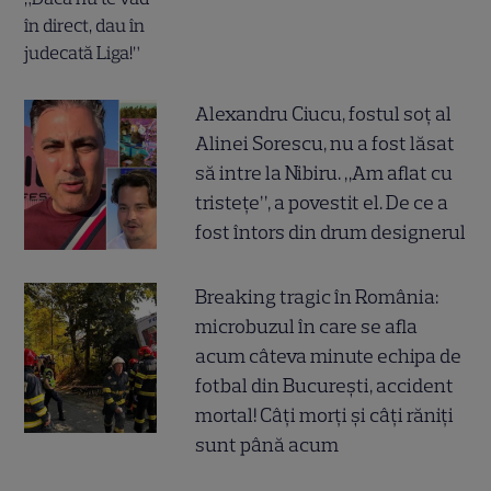
Alexandru Ciucu, fostul soț al
Alinei Sorescu, nu a fost lăsat
să intre la Nibiru. „Am aflat cu
tristețe”, a povestit el. De ce a
fost întors din drum designerul
Breaking tragic în România:
microbuzul în care se afla
acum câteva minute echipa de
fotbal din București, accident
mortal! Câți morți și câți răniți
sunt până acum