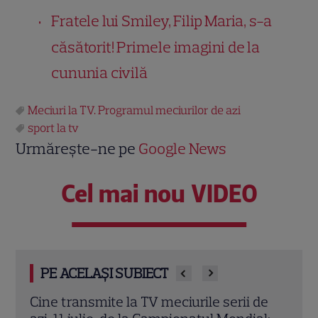
Fratele lui Smiley, Filip Maria, s-a
căsătorit! Primele imagini de la
cununia civilă
Meciuri la TV. Programul meciurilor de azi
sport la tv
Urmărește-ne pe
Google News
Cel mai nou VIDEO
PE ACELAȘI SUBIECT
de
Cine transmite la TV meciurile serii de
Cine