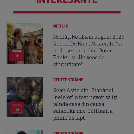
NETFLIX
Noutăți Netflix în august 2026:
Robert De Niro, „Nosferatu” și
noile sezoane din „Outer
16
Banks” și „Un veac de
singurătate”
VEDETE STRĂINE
Sean Astin din „Stăpânul
Inelelor” a fost nevoit să își
vândă casa din cauza
14
salariului mic: Câți bani a
primit de fapt
VEDETE STRĂINE