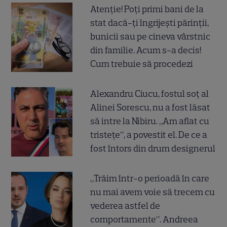
Atenție! Poți primi bani de la
stat dacă-ți îngrijești părinții,
bunicii sau pe cineva vârstnic
din familie. Acum s-a decis!
Cum trebuie să procedezi
Alexandru Ciucu, fostul soț al
Alinei Sorescu, nu a fost lăsat
să intre la Nibiru. „Am aflat cu
tristețe”, a povestit el. De ce a
fost întors din drum designerul
„Trăim într-o perioadă în care
nu mai avem voie să trecem cu
vederea astfel de
comportamente”. Andreea