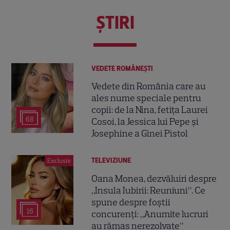
ŞTIRI
VEDETE ROMÂNEŞTI
Vedete din România care au
ales nume speciale pentru
copii: de la Nina, fetița Laurei
68
Cosoi, la Jessica lui Pepe și
Josephine a Ginei Pistol
TELEVIZIUNE
Exclusiv
Oana Monea, dezvăluiri despre
„Insula Iubirii: Reuniuni”. Ce
spune despre foștii
16
concurenți: „Anumite lucruri
au rămas nerezolvate”