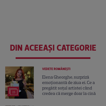
DIN ACEEAȘI CATEGORIE
VEDETE ROMÂNEŞTI
Elena Gheorghe, surpriză
emoționantă de ziua ei. Ce a
pregătit soțul artistei când
15
credea că merge doar la cină