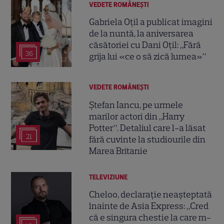
VEDETE ROMÂNEŞTI
Gabriela Oțil a publicat imagini
de la nuntă, la aniversarea
căsătoriei cu Dani Oțil: „Fără
36
grija lui «ce o să zică lumea»”
VEDETE ROMÂNEŞTI
Ștefan Iancu, pe urmele
marilor actori din „Harry
Potter”. Detaliul care l-a lăsat
21
fără cuvinte la studiourile din
Marea Britanie
TELEVIZIUNE
Cheloo, declarație neașteptată
înainte de Asia Express: „Cred
că e singura chestie la care m-