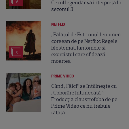
9
Ce rol legendar va interpreta în
sezonul 3
NETFLIX
„Palatul de Est”, noul fenomen
coreean de pe Netflix: Regele
blestemat, fantomele și
5
exorcistul care sfidează
moartea
PRIME VIDEO
Când „Fălci” se întâlnește cu
„Coborâre întunecată”:
Producția claustrofobă de pe
Prime Video ce nu trebuie
ratată