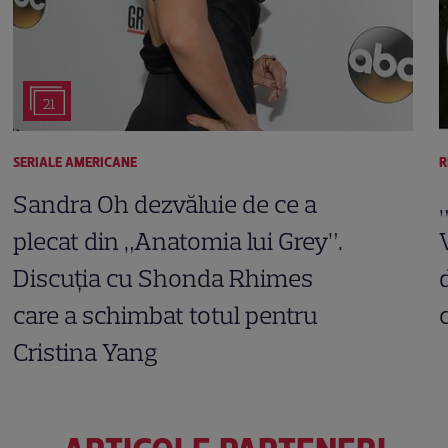
21
SERIALE AMERICANE
R
Sandra Oh dezvăluie de ce a
plecat din „Anatomia lui Grey”.
Discuția cu Shonda Rhimes
care a schimbat totul pentru
Cristina Yang