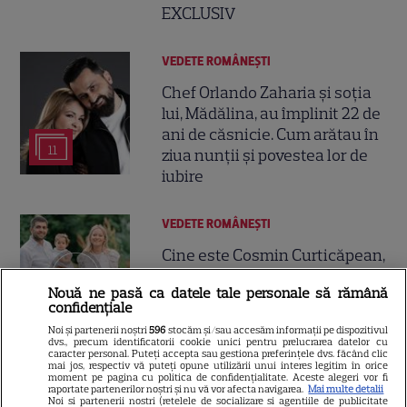
EXCLUSIV
VEDETE ROMÂNEŞTI
Chef Orlando Zaharia și soția
lui, Mădălina, au împlinit 22 de
ani de căsnicie. Cum arătau în
11
ziua nunții și povestea lor de
iubire
VEDETE ROMÂNEŞTI
Cine este Cosmin Curticăpean,
soțul Laurei Cosoi. Afaceri,
Nouă ne pasă ca datele tale personale să rămână
vârstă și povestea de iubire
confidențiale
29
care durează de peste 10 ani
Noi și partenerii noștri
596
stocăm și/sau accesăm informații pe dispozitivul
dvs., precum identificatorii cookie unici pentru prelucrarea datelor cu
caracter personal. Puteți accepta sau gestiona preferințele dvs. făcând clic
mai jos, respectiv vă puteți opune utilizării unui interes legitim în orice
VEDETE STRĂINE
moment pe pagina cu politica de confidențialitate. Aceste alegeri vor fi
raportate partenerilor noștri și nu vă vor afecta navigarea.
Mai multe detalii
Noi si partenerii nostri (retelele de socializare si agentiile de publicitate
O mai ții minte pe mama lui