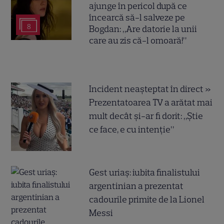
ajunge în pericol după ce
încearcă să-l salveze pe
8
Bogdan: „Are datorie la unii
care au zis că-l omoară!”
Incident neașteptat în direct »
Prezentatoarea TV a arătat mai
mult decât și-ar fi dorit: „Știe
ce face, e cu intenție”
Gest uriaș: iubita finalistului
argentinian a prezentat
cadourile primite de la Lionel
Messi