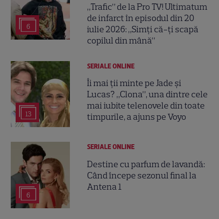
„Trafic” de la Pro TV! Ultimatum
de infarct în episodul din 20
6
iulie 2026: „Simți că-ți scapă
copilul din mână”
SERIALE ONLINE
Îi mai ții minte pe Jade și
Lucas? „Clona”, una dintre cele
mai iubite telenovele din toate
13
timpurile, a ajuns pe Voyo
SERIALE ONLINE
Destine cu parfum de lavandă:
Când începe sezonul final la
Antena 1
6