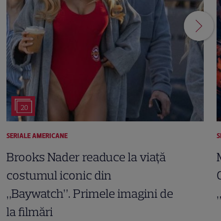
20
SERIALE AMERICANE
S
Brooks Nader readuce la viață
costumul iconic din
„Baywatch”. Primele imagini de
la filmări