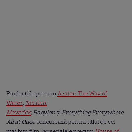
Producțiile precum
Avatar: The Way of
Water
,
Top Gun:
Maverick
, Babylon
și
Everything Everywhere
All at Once
concurează pentru titlul de cel
mai bun film, iar serialele precum
House of