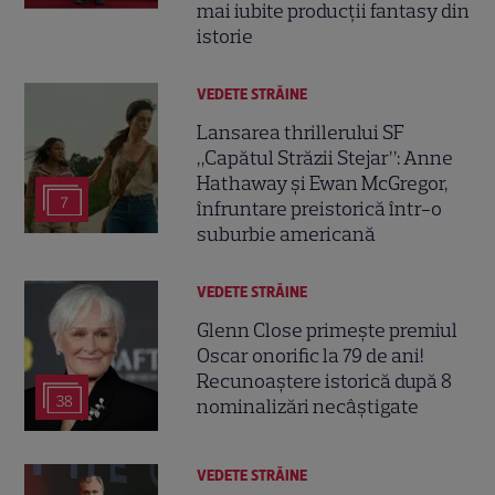
mai iubite producții fantasy din
istorie
VEDETE STRĂINE
Lansarea thrillerului SF
„Capătul Străzii Stejar”: Anne
Hathaway și Ewan McGregor,
7
înfruntare preistorică într-o
suburbie americană
VEDETE STRĂINE
Glenn Close primește premiul
Oscar onorific la 79 de ani!
Recunoaștere istorică după 8
38
nominalizări necâștigate
VEDETE STRĂINE