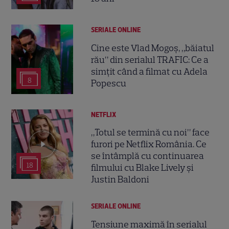
SERIALE ONLINE
Cine este Vlad Mogoș, „băiatul
rău” din serialul TRAFIC: Ce a
simțit când a filmat cu Adela
8
Popescu
NETFLIX
„Totul se termină cu noi” face
furori pe Netflix România. Ce
se întâmplă cu continuarea
18
filmului cu Blake Lively și
Justin Baldoni
SERIALE ONLINE
Tensiune maximă în serialul