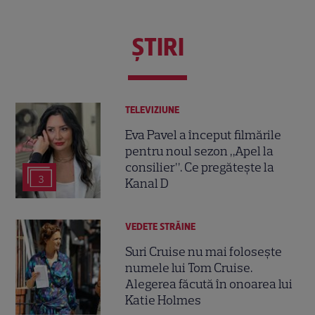
ŞTIRI
TELEVIZIUNE
Eva Pavel a început filmările
pentru noul sezon „Apel la
consilier”. Ce pregătește la
3
Kanal D
VEDETE STRĂINE
Suri Cruise nu mai folosește
numele lui Tom Cruise.
Alegerea făcută în onoarea lui
Katie Holmes