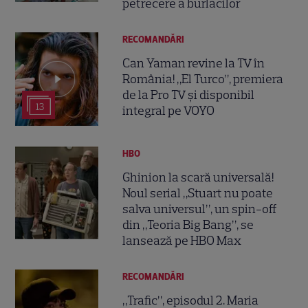
petrecere a burlacilor
RECOMANDĂRI
Can Yaman revine la TV în
România! „El Turco”, premiera
de la Pro TV și disponibil
13
integral pe VOYO
HBO
Ghinion la scară universală!
Noul serial „Stuart nu poate
salva universul”, un spin-off
din „Teoria Big Bang”, se
lansează pe HBO Max
RECOMANDĂRI
„Trafic”, episodul 2. Maria