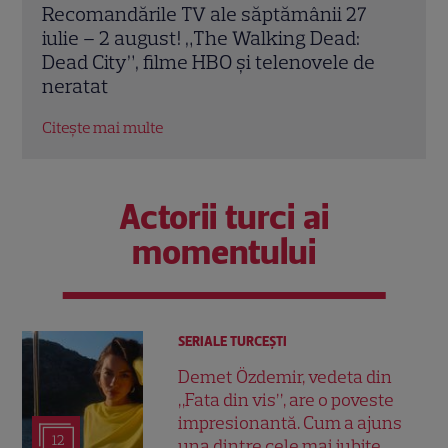
!
Recomandările TV ale săptămânii 27
Poftiți p
iulie – 2 august! „The Walking Dead:
iulie 202
Dead City”, filme HBO și telenovele de
intră în 
neratat
pregăte
Citește mai multe
Citește ma
Actorii turci ai
momentului
SERIALE TURCEŞTI
Demet Özdemir, vedeta din
„Fata din vis”, are o poveste
impresionantă. Cum a ajuns
12
una dintre cele mai iubite