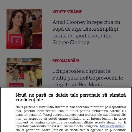
VEDETE STRĂINE
Amal Clooney începe ziua cu
supă de alge! Dieta simplă și
rutina de sport a soției lui
17
George Clooney
RECOMANDĂRI
Echipa roșie a câștigat la
Poftiți pe la noi! Ce provocări le
pregătește Nea Mărin
3
concurenților diseară
Nouă ne pasă ca datele tale personale să rămână
confidențiale
Noi și partenerii noștri
596
stocăm și/sau accesăm informații pe dispozitivul
VEDETE ROMÂNEŞTI
dvs., precum identificatorii cookie unici pentru prelucrarea datelor cu
caracter personal. Puteți accepta sau gestiona preferințele dvs. făcând clic
mai jos, respectiv vă puteți opune utilizării unui interes legitim în orice
Ramona Olaru și Aris Eram,
moment pe pagina cu politica de confidențialitate. Aceste alegeri vor fi
moment neașteptat pe
raportate partenerilor noștri și nu vă vor afecta navigarea.
Mai multe detalii
Noi si partenerii nostri (retelele de socializare si agentiile de publicitate