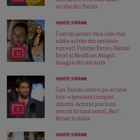
actrițe din Turcia
VEDETE STRĂINE
Cum își petrec vara cele mai
iubite actrițe din serialele
turcești. Fahriye Evcen, Hande
32
Erçel și Neslihan Atagül,
imagini din vacanță
VEDETE STRĂINE
Can Yaman revine pe ecrane
într-o ipostază complet
diferită. Actorul joacă un
31
avocat în noul serial „Bro”,
filmat în Italia
VEDETE STRĂINE