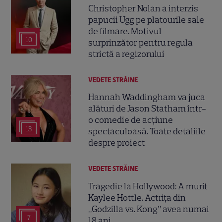
Christopher Nolan a interzis
papucii Ugg pe platourile sale
de filmare. Motivul
10
surprinzător pentru regula
strictă a regizorului
VEDETE STRĂINE
Hannah Waddingham va juca
alături de Jason Statham într-
o comedie de acțiune
13
spectaculoasă. Toate detaliile
despre proiect
VEDETE STRĂINE
Tragedie la Hollywood: A murit
Kaylee Hottle. Actrița din
„Godzilla vs. Kong” avea numai
7
18 ani