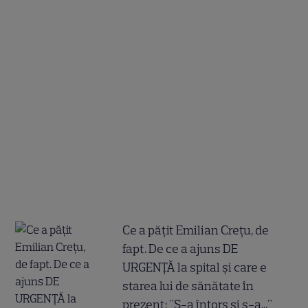
Ce a pățit Emilian Crețu, de
fapt. De ce a ajuns DE
URGENȚĂ la spital și care e
starea lui de sănătate în
prezent: "S-a întors și s-a..."