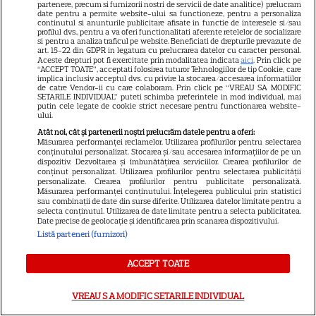
Instagram. Ce mesaj i-a
partenere, precum si furnizorii nostri de servicii de date analitice) prelucram
date pentru a permite website-ului sa functioneze, pentru a personaliza
31
transmis vedeta de la „Neatza”:
continutul si anunturile publicitare afisate in functie de interesele si/sau
profilul dvs., pentru a va oferi functionalitati aferente retelelor de socializare
„De doi ani aștept să pun poza
si pentru a analiza traficul pe website. Beneficiati de drepturile prevazute de
asta”
art. 15-22 din GDPR in legatura cu prelucrarea datelor cu caracter personal.
Aceste drepturi pot fi exercitate prin modalitatea indicata
aici
. Prin click pe
“ACCEPT TOATE”, acceptati folosirea tuturor Tehnologiilor de tip Cookie, care
implica inclusiv acceptul dvs. cu privire la stocarea/accesarea informatiilor
de catre Vendor-ii cu care colaboram. Prin click pe “VREAU SA MODIFIC
VEDETE ROMÂNEŞTI
SETARILE INDIVIDUAL” puteti schimba preferintele in mod individual, mai
putin cele legate de cookie strict necesare pentru functionarea website-
Dana Rogoz, în mijlocul
ului.
incendiilor din Sicilia. Ce s-a
Atât noi, cât și partenerii noștri prelucrăm datele pentru a oferi:
Măsurarea performanței reclamelor. Utilizarea profilurilor pentru selectarea
întâmplat în vacanța actriței:
conținutului personalizat. Stocarea și/sau accesarea informațiilor de pe un
12
„S-au închis anumite porțiuni
dispozitiv. Dezvoltarea și îmbunătățirea serviciilor. Crearea profilurilor de
conținut personalizat. Utilizarea profilurilor pentru selectarea publicității
de drum”
personalizate. Crearea profilurilor pentru publicitate personalizată.
Măsurarea performanței conținutului. Înțelegerea publicului prin statistici
sau combinații de date din surse diferite. Utilizarea datelor limitate pentru a
selecta conținutul. Utilizarea de date limitate pentru a selecta publicitatea.
VEDETE ROMÂNEŞTI
Exclusiv
Date precise de geolocație și identificarea prin scanarea dispozitivului.
Listă parteneri (furnizori)
Iuliana Pepene, despre viața la
ora 3 dimineața: „Nu este
ACCEPT TOATE
întotdeauna ușor”. Ce sacrificii
12
face prezentatoarea
VREAU SA MODIFIC SETARILE INDIVIDUAL
Observator 6 | EXCLUSIV