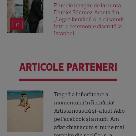
Primele imagini de la nunta
Damlei Sönmez. Actrița din
„Legea familiei” s-a căsătorit
13
într-o ceremonie discretă la
Istanbul
ARTICOLE PARTENERI
Tragedia înfiorătoare a
momentului în România!
Artista noastră și-a luat Adio
pe Facebook și a murit! Am
aflat chiar acum și nu ne mai
revenim din șoc! Ce i s-a