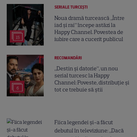
SERIALE TURCEŞTI
Noua dramă turcească „Între
iad și rai” începe astăzi la
Happy Channel. Povestea de
15
iubire care a cucerit publicul
RECOMANDĂRI
„Destin și datorie”, un nou
serial turcesc la Happy
Channel: Poveste, distribuție și
6
tot ce trebuie să știi
Fiica legendei și-a făcut
debutul în televiziune: „Dacă