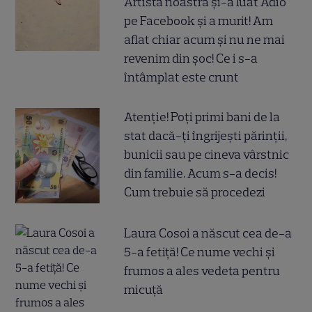
Artista noastră și-a luat Adio
pe Facebook și a murit! Am
aflat chiar acum și nu ne mai
revenim din șoc! Ce i s-a
întâmplat este crunt
Atenție! Poți primi bani de la
stat dacă-ți îngrijești părinții,
bunicii sau pe cineva vârstnic
din familie. Acum s-a decis!
Cum trebuie să procedezi
Laura Cosoi a născut cea de-a
5-a fetiță! Ce nume vechi și
frumos a ales vedeta pentru
micuță