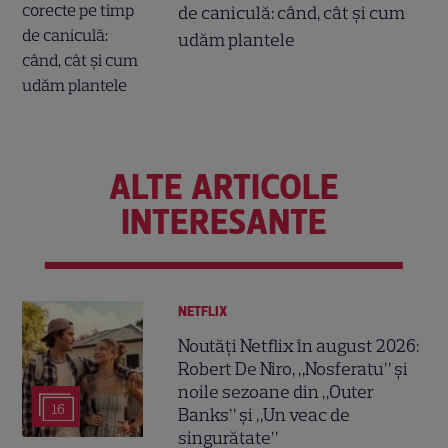
de caniculă: când, cât şi cum
udăm plantele
ALTE ARTICOLE
INTERESANTE
NETFLIX
Noutăți Netflix în august 2026:
Robert De Niro, „Nosferatu” și
noile sezoane din „Outer
16
Banks” și „Un veac de
singurătate”