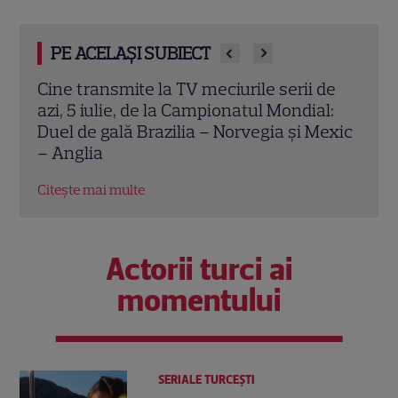
PE ACELAȘI SUBIECT
de
Prima Sport transmite meciurile
Meciu
l:
Universității Craiova și Universității Cluj
Mond
exic
din cupele europene. Programul complet
Egip
al partidelor
Colu
Citește mai multe
Citeș
Actorii turci ai
momentului
SERIALE TURCEŞTI