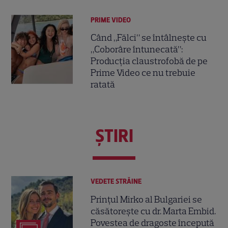
PRIME VIDEO
Când „Fălci” se întâlnește cu
„Coborâre întunecată”:
Producția claustrofobă de pe
Prime Video ce nu trebuie
ratată
ŞTIRI
VEDETE STRĂINE
Prințul Mirko al Bulgariei se
căsătorește cu dr. Marta Embid.
Povestea de dragoste începută