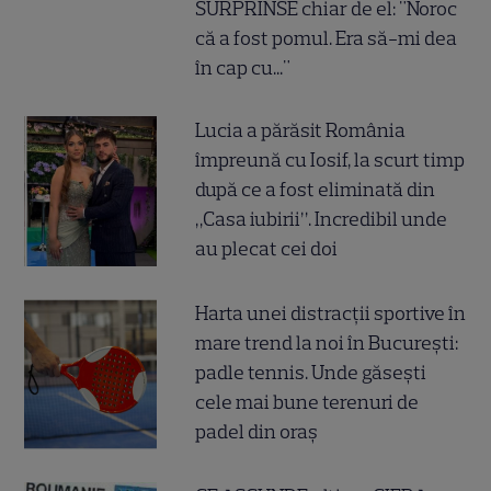
SURPRINSE chiar de el: "Noroc
că a fost pomul. Era să-mi dea
în cap cu..."
Lucia a părăsit România
împreună cu Iosif, la scurt timp
după ce a fost eliminată din
„Casa iubirii”. Incredibil unde
au plecat cei doi
Harta unei distracții sportive în
mare trend la noi în București:
padle tennis. Unde găsești
cele mai bune terenuri de
padel din oraș