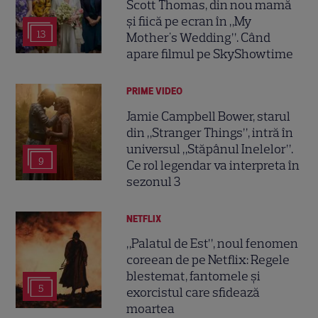
Scott Thomas, din nou mamă
și fiică pe ecran în „My
13
Mother's Wedding”. Când
apare filmul pe SkyShowtime
PRIME VIDEO
Jamie Campbell Bower, starul
din „Stranger Things”, intră în
universul „Stăpânul Inelelor”.
9
Ce rol legendar va interpreta în
sezonul 3
NETFLIX
„Palatul de Est”, noul fenomen
coreean de pe Netflix: Regele
blestemat, fantomele și
5
exorcistul care sfidează
moartea