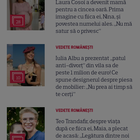
Laura Cosoi a devenit mamă
pentru a cincea oară. Prima
imagine cu fiica ei, Nina, și
28
povestea numelui ales. „Nu mă
satur să o privesc”
VEDETE ROMÂNEŞTI
Iulia Albu a prezentat „patul
anti-divorț” din vila sa de
peste 1 milion de euro! Ce
10
spune designerul despre piesa
de mobilier: „Nu prea ai timp să
te cerți”
VEDETE ROMÂNEŞTI
Teo Trandafir, despre viața
după ce fiica ei, Maia, a plecat
de acasă: „Legătura dintre noi