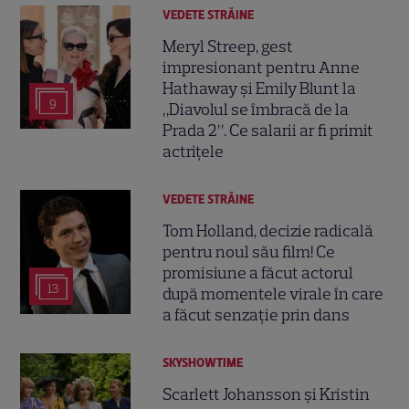
VEDETE STRĂINE
Meryl Streep, gest
impresionant pentru Anne
Hathaway și Emily Blunt la
9
„Diavolul se îmbracă de la
Prada 2”. Ce salarii ar fi primit
actrițele
VEDETE STRĂINE
Tom Holland, decizie radicală
pentru noul său film! Ce
promisiune a făcut actorul
13
după momentele virale în care
a făcut senzație prin dans
SKYSHOWTIME
Scarlett Johansson și Kristin