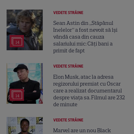
VEDETE STRĂINE
Sean Astin din „Stăpânul
Inelelor” a fost nevoit să își
vândă casa din cauza
14
salariului mic: Câți bani a
primit de fapt
VEDETE STRĂINE
Elon Musk, atac la adresa
regizorului premiat cu Oscar
care a realizat documentarul
14
despre viața sa. Filmul are 232
de minute
VEDETE STRĂINE
Marvel are un nou Black