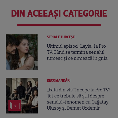
DIN ACEEAȘI CATEGORIE
SERIALE TURCEŞTI
Ultimul episod „Leyla” la Pro
TV. Când se termină serialul
turcesc și ce urmează în grilă
RECOMANDĂRI
„Fata din vis” începe la Pro TV!
Tot ce trebuie să știi despre
serialul-fenomen cu Çağatay
7
Ulusoy și Demet Özdemir