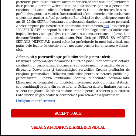
partenere, precum si furnizorii nostri de servicii de date analitice) prelucram
date pentru a permite website-ului sa functioneze, pentru a personaliza
continutul si anunturile publicitare afisate in functie de interesele si/sau
profilul dvs., pentru a va oferi functionalitati aferente retelelor de socializare
si pentru a analiza traficul pe website. Beneficiati de drepturile prevazute de
art. 15-22 din GDPR in legatura cu prelucrarea datelor cu caracter personal.
Aceste drepturi pot fi exercitate prin modalitatea indicata
aici
. Prin click pe
“ACCEPT TOATE”, acceptati folosirea tuturor Tehnologiilor de tip Cookie, care
implica inclusiv acceptul dvs. cu privire la stocarea/accesarea informatiilor
de catre Vendor-ii cu care colaboram. Prin click pe “VREAU SA MODIFIC
Despre Tvmania
SETARILE INDIVIDUAL” puteti schimba preferintele in mod individual, mai
putin cele legate de cookie strict necesare pentru functionarea website-
ului.
Contact
Atât noi, cât și partenerii noștri prelucrăm datele pentru a oferi:
Contacte televiziuni
Măsurarea performanței reclamelor. Utilizarea profilurilor pentru selectarea
conținutului personalizat. Stocarea și/sau accesarea informațiilor de pe un
Abonamente
dispozitiv. Dezvoltarea și îmbunătățirea serviciilor. Crearea profilurilor de
conținut personalizat. Utilizarea profilurilor pentru selectarea publicității
Publicitate
personalizate. Crearea profilurilor pentru publicitate personalizată.
Măsurarea performanței conținutului. Înțelegerea publicului prin statistici
sau combinații de date din surse diferite. Utilizarea datelor limitate pentru a
Termeni și condiții
selecta conținutul. Utilizarea de date limitate pentru a selecta publicitatea.
Date precise de geolocație și identificarea prin scanarea dispozitivului.
Despre cookies
Listă parteneri (furnizori)
Politica de confidenţialitate
ACCEPT TOATE
Sitemap
VREAU SA MODIFIC SETARILE INDIVIDUAL