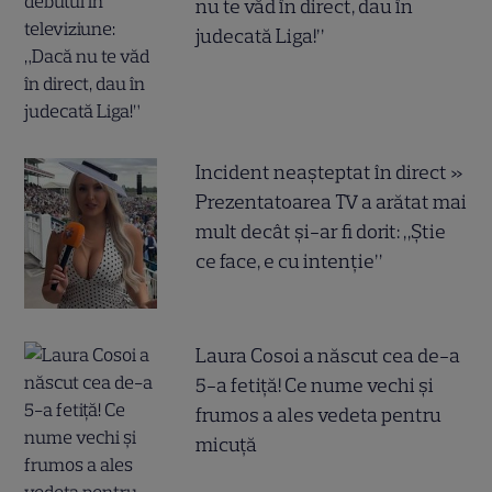
nu te văd în direct, dau în
judecată Liga!”
Incident neașteptat în direct »
Prezentatoarea TV a arătat mai
mult decât și-ar fi dorit: „Știe
ce face, e cu intenție”
Laura Cosoi a născut cea de-a
5-a fetiță! Ce nume vechi și
frumos a ales vedeta pentru
micuță