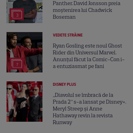
Panther. David Jonsson preia
moștenirea lui Chadwick
3
Boseman
VEDETE STRĂINE
Ryan Gosling este noul Ghost
Rider din Universul Marvel.
Anunțul făcut la Comic-Con i-
7
a entuziasmat pe fani
DISNEY PLUS
„Diavolul se îmbracă de la
Prada 2” s-a lansat pe Disney+.
Meryl Streep și Anne
Hathaway revin la revista
Runway