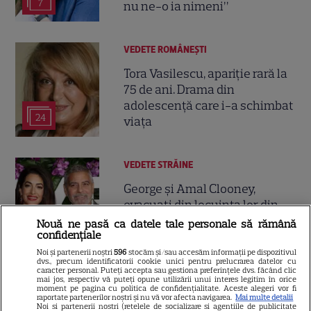
7
nu ne-o ia nimeni”
VEDETE ROMÂNEŞTI
Tora Vasilescu, apariție rară la
75 de ani. Drama din
adolescență care i-a schimbat
24
viața
VEDETE STRĂINE
George și Amal Clooney,
evacuați din locuința lor din
Franța din cauza incendiilor.
Nouă ne pasă ca datele tale personale să rămână
13
confidențiale
Mesajul dramatic al actorului:
„Nu știm dacă va supraviețui”
Noi și partenerii noștri
596
stocăm și/sau accesăm informații pe dispozitivul
dvs., precum identificatorii cookie unici pentru prelucrarea datelor cu
caracter personal. Puteți accepta sau gestiona preferințele dvs. făcând clic
mai jos, respectiv vă puteți opune utilizării unui interes legitim în orice
moment pe pagina cu politica de confidențialitate. Aceste alegeri vor fi
raportate partenerilor noștri și nu vă vor afecta navigarea.
Mai multe detalii
Noi si partenerii nostri (retelele de socializare si agentiile de publicitate