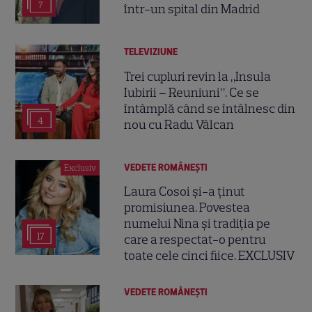
7
într-un spital din Madrid
TELEVIZIUNE
Trei cupluri revin la „Insula
Iubirii – Reuniuni”. Ce se
întâmplă când se întâlnesc din
4
nou cu Radu Vâlcan
VEDETE ROMÂNEŞTI
Exclusiv
Laura Cosoi și-a ținut
promisiunea. Povestea
numelui Nina și tradiția pe
17
care a respectat-o pentru
toate cele cinci fiice. EXCLUSIV
VEDETE ROMÂNEŞTI