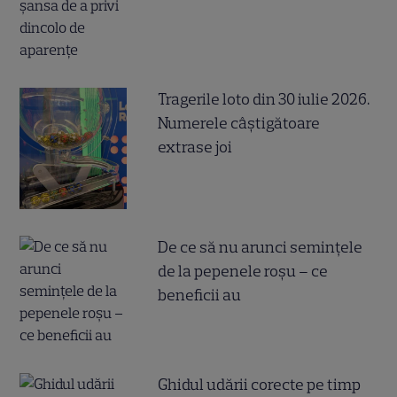
Tragerile loto din 30 iulie 2026.
Numerele câştigătoare
extrase joi
De ce să nu arunci semințele
de la pepenele roșu – ce
beneficii au
Ghidul udării corecte pe timp