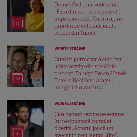
Demet Özdemir, vedeta din
„Fata din vis”, are o poveste
impresionantă. Cum a ajuns
12
una dintre cele mai iubite
actrițe din Turcia
VEDETE STRĂINE
Cum își petrec vara cele mai
iubite actrițe din serialele
turcești. Fahriye Evcen, Hande
32
Erçel și Neslihan Atagül,
imagini din vacanță
VEDETE STRĂINE
Can Yaman revine pe ecrane
într-o ipostază complet
diferită. Actorul joacă un
31
avocat în noul serial „Bro”,