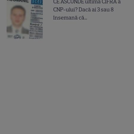
CE ASCUNDE ultima CIFRA a
CNP-ului? Dacă ai 3 sau 8
însemană că...