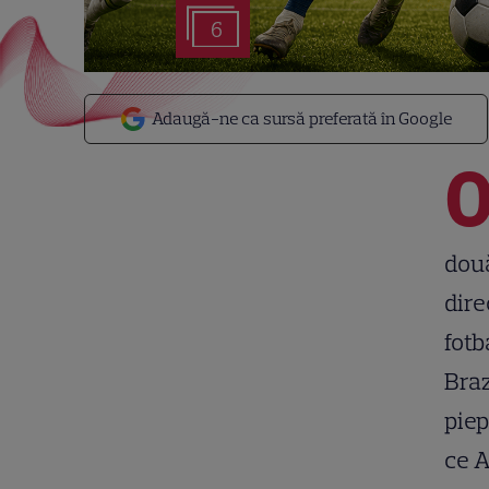
6
Adaugă-ne ca sursă preferată în Google
două
dire
fotb
Braz
piep
ce A