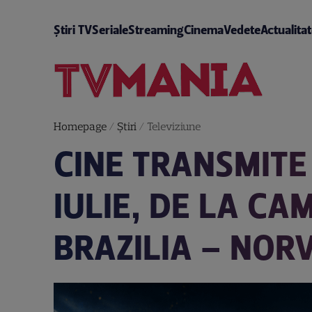
Știri TV
Seriale
Streaming
Cinema
Vedete
Actualita
Homepage
/
Știri
/
Televiziune
CINE TRANSMITE 
IULIE, DE LA C
BRAZILIA – NORV