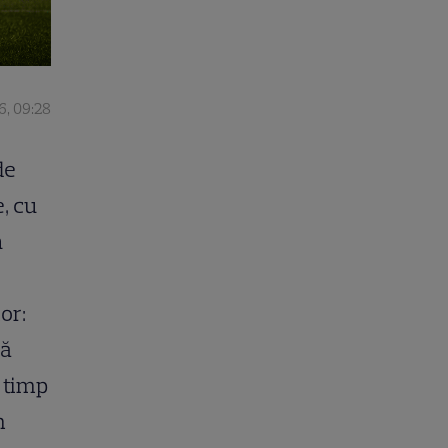
6, 09:28
de
e, cu
n
or:
dă
n timp
m