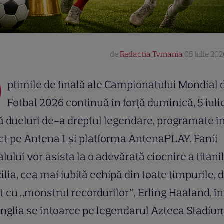
de
Redactia Tvmania
05 iulie 202
O
ptimile de finală ale Campionatului Mondial 
Fotbal 2026 continuă în forță duminică, 5 iuli
 dueluri de-a dreptul legendare, programate î
ct pe Antena 1 și platforma AntenaPLAY. Fanii
alului vor asista la o adevărată ciocnire a titanil
ilia, cea mai iubită echipă din toate timpurile, 
t cu „monstrul recordurilor”, Erling Haaland, î
nglia se întoarce pe legendarul Azteca Stadiu