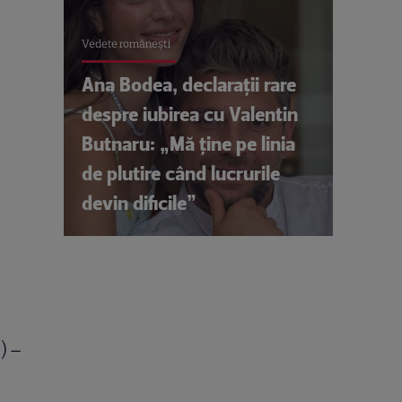
Vedete româneşti
Ana Bodea, declarații rare
despre iubirea cu Valentin
Butnaru: „Mă ține pe linia
de plutire când lucrurile
devin dificile”
) –