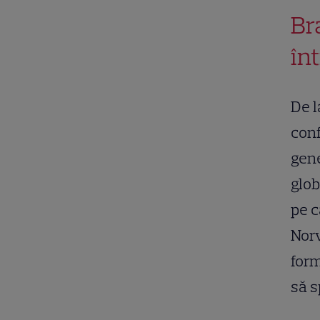
Br
în
De l
conf
gene
glob
pe c
Norv
form
să s