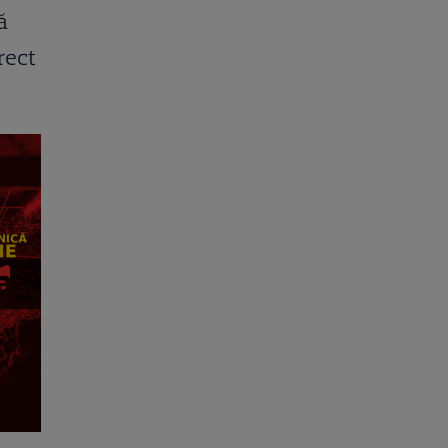
ă
rect