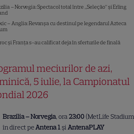
zilia – Norvegia: Spectacol total între „Seleção” și Erling
and
ic – Anglia: Revanșa cu destinul pe legendarul Azteca
ium
oc și Franța s-au calificat deja în sferturile de finală
ogramul meciurilor de azi,
minică, 5 iulie, la Campionatul
ndial 2026
Brazilia – Norvegia
, ora
23:00
(MetLife Stadium
în direct pe
Antena 1
și
AntenaPLAY