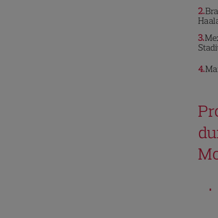
2
Bra
Haal
3
Mex
Stad
4
Mar
Pr
du
Mo