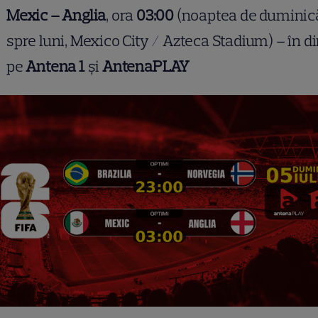
Mexic – Anglia
, ora
03:00
(noaptea de duminic
spre luni, Mexico City / Azteca Stadium) – în di
pe
Antena 1
și
AntenaPLAY