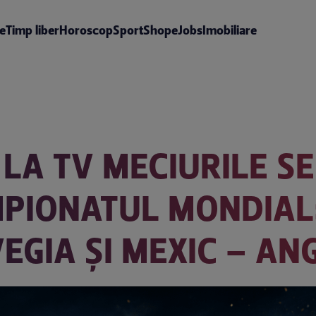
te
Timp liber
Horoscop
Sport
Shop
eJobs
Imobiliare
LA TV MECIURILE SER
AMPIONATUL MONDIAL
EGIA ȘI MEXIC – AN