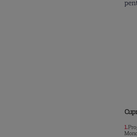
pent
Cup
1
Prog
Mond