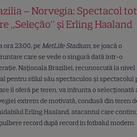
azilia – Norvegia: Spectacol tot
tre „Seleção” și Erling Haaland
a ora 23:00, pe
MetLife Stadium
, se joacă o
runtare care se vede o singură dată într-o
rație. Naționala Braziliei, recunoscută la nivel
al pentru stilul său spectaculos și spectacolul 
are îl oferă pe teren, va înfrunta o selecționată 
egiei extrem de motivată, condusă din teren d
idabilul Erling Haaland, atacantul care contin
pulbere record după record în fotbalul modern.