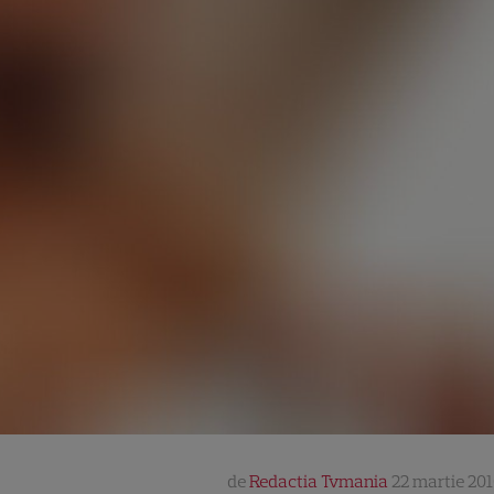
de
Redactia Tvmania
22 martie 201