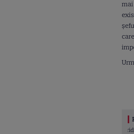
mai 
exis
şefu
care
imp
Urm
a TV 13 februarie 2026. „Tenet” și „Bridget Jones
Be