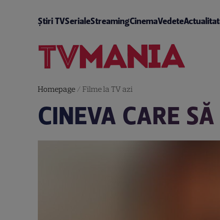
Știri TV
Seriale
Streaming
Cinema
Vedete
Actualita
Homepage
/
Filme la TV azi
CINEVA CARE SĂ