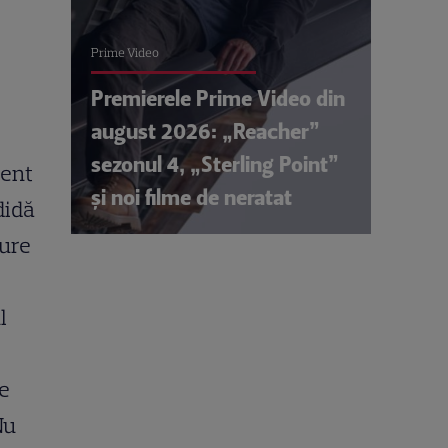
Prime Video
Premierele Prime Video din
august 2026: „Reacher”
sezonul 4, „Sterling Point”
rent
și noi filme de neratat
didă
gure
l
re
Nu