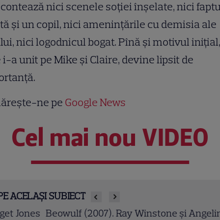
contează nici scenele soţiei înşelate, nici faptu
tă şi un copil, nici ameninţările cu demisia ale
lui, nici logodnicul bogat. Pînă şi motivul iniţial
 i-a unit pe Mike şi Claire, devine lipsit de
ortanţă.
ărește-ne pe
Google News
Cel mai nou VIDEO
PE ACELAȘI SUBIECT
owulf (2007). Ray Winstone și Angelina Jolie într-o