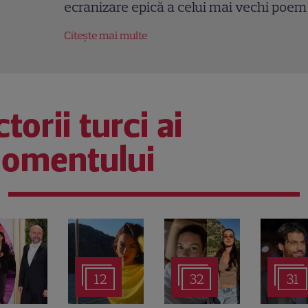
ranizare epică a celui mai vechi poem englez
tește mai multe
torii turci ai
omentului
12
32
31