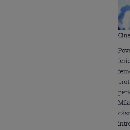
Cin
Pove
feri
feme
prot
peri
Mike
căsn
într