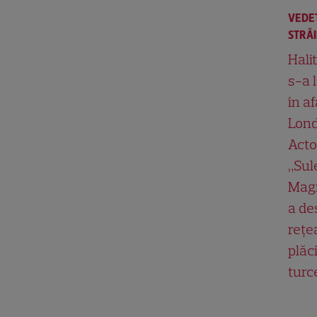
VEDE
STRĂ
Hali
s-a 
în af
Lond
Acto
„Su
Magn
a de
rețe
plăci
turc