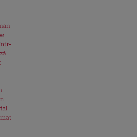
man
pe
într-
ază
t
n
în
ial
ilmat