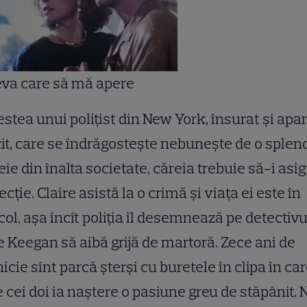
eva care să mă apere
stea unui poliţist din New York, însurat şi apa
cit, care se îndrăgosteşte nebuneşte de o splen
ie din înalta societate, căreia trebuie să-i asi
ecţie. Claire asistă la o crimă şi viaţa ei este în
col, aşa încît poliţia îl desemnează pe detectivu
 Keegan să aibă grijă de martoră. Zece ani de
icie sînt parcă şterşi cu buretele în clipa în ca
e cei doi ia naştere o pasiune greu de stăpânit. 