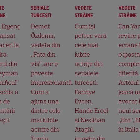
TE
SERIALE
VEDETE
VEDETE
INE
TURCEŞTI
STRĂINE
STRĂINE
t Ergenç
Demet
Cum își
Can Ya
lansat
Özdemir,
petrec vara
revine 
aceri la
vedeta din
cele mai
ecrane 
ra:
„Fata din
iubite
o ipost
rul din
vis”, are o
actrițe din
comple
leyman
poveste
serialele
diferită.
ificul”
impresionantă.
turcești.
Actorul
schis o
Cum a
Fahriye
joacă u
a de
ajuns una
Evcen,
avocat 
ntării
dintre cele
Hande Erçel
noul ser
ești
mai iubite
și Neslihan
„Bro”, f
actrițe din
Atagül,
în Italia
Turcia
imagini din