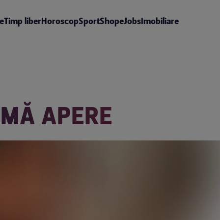
te
Timp liber
Horoscop
Sport
Shop
eJobs
Imobiliare
 MĂ APERE