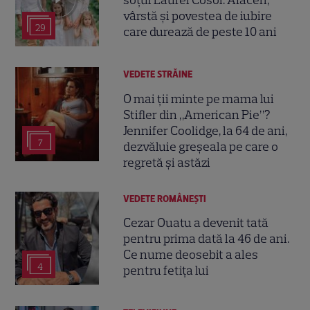
vârstă și povestea de iubire
29
care durează de peste 10 ani
VEDETE STRĂINE
O mai ții minte pe mama lui
Stifler din „American Pie”?
Jennifer Coolidge, la 64 de ani,
7
dezvăluie greșeala pe care o
regretă și astăzi
VEDETE ROMÂNEŞTI
Cezar Ouatu a devenit tată
pentru prima dată la 46 de ani.
Ce nume deosebit a ales
4
pentru fetița lui