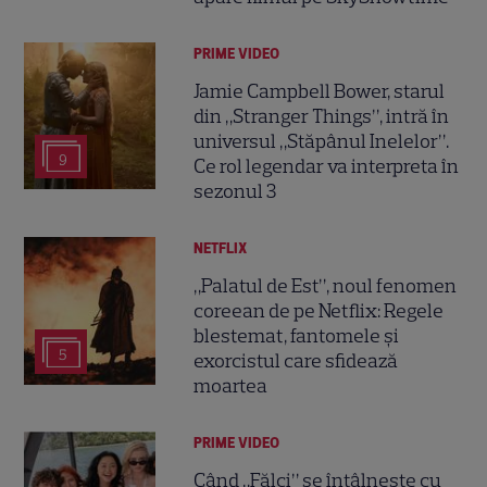
PRIME VIDEO
Jamie Campbell Bower, starul
din „Stranger Things”, intră în
universul „Stăpânul Inelelor”.
9
Ce rol legendar va interpreta în
sezonul 3
NETFLIX
„Palatul de Est”, noul fenomen
coreean de pe Netflix: Regele
blestemat, fantomele și
5
exorcistul care sfidează
moartea
PRIME VIDEO
Când „Fălci” se întâlnește cu