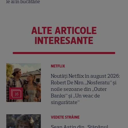
ALTE ARTICOLE
INTERESANTE
NETFLIX
Noutăți Netflix în august 2026:
Robert De Niro, „Nosferatu” și
noile sezoane din „Outer
16
Banks” și „Un veac de
singurătate”
VEDETE STRĂINE
Sean Astin din „Stăpânul