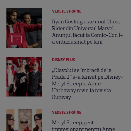
VEDETE STRĂINE
Ryan Gosling este noul Ghost
Rider din Universul Marvel.
Anunțul făcut la Comic-Con i-
7
a entuziasmat pe fani
DISNEY PLUS
„Diavolul se îmbracă de la
Prada 2” s-a lansat pe Disney+.
Meryl Streep și Anne
Hathaway revin la revista
Runway
VEDETE STRĂINE
Meryl Streep, gest
impresionant pentru Anne