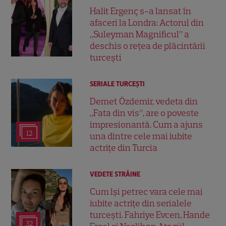
Halit Ergenç s-a lansat în
afaceri la Londra: Actorul din
„Suleyman Magnificul” a
deschis o rețea de plăcintării
turcești
SERIALE TURCEŞTI
Demet Özdemir, vedeta din
„Fata din vis”, are o poveste
impresionantă. Cum a ajuns
12
una dintre cele mai iubite
actrițe din Turcia
VEDETE STRĂINE
Cum își petrec vara cele mai
iubite actrițe din serialele
turcești. Fahriye Evcen, Hande
32