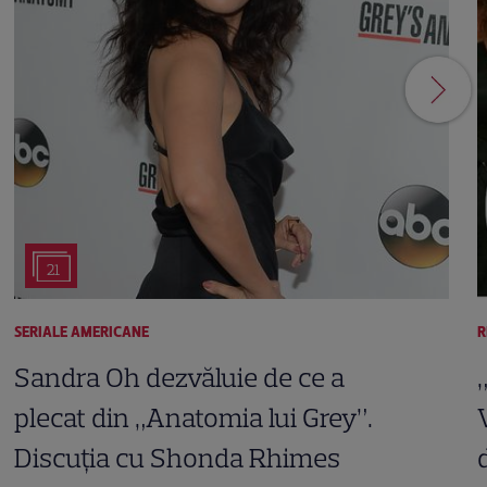
21
SERIALE AMERICANE
R
Sandra Oh dezvăluie de ce a
plecat din „Anatomia lui Grey”.
Discuția cu Shonda Rhimes