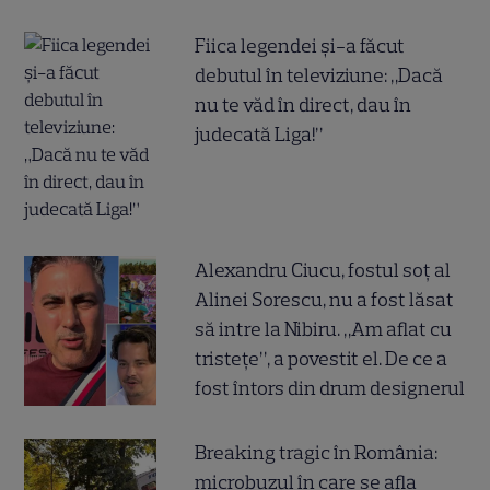
Fiica legendei și-a făcut
debutul în televiziune: „Dacă
nu te văd în direct, dau în
judecată Liga!”
Alexandru Ciucu, fostul soț al
Alinei Sorescu, nu a fost lăsat
să intre la Nibiru. „Am aflat cu
tristețe”, a povestit el. De ce a
fost întors din drum designerul
Breaking tragic în România:
microbuzul în care se afla