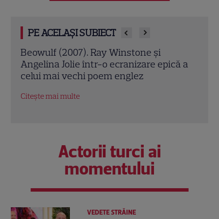
PE ACELAȘI SUBIECT
Jack Ryan: Agentul din umbră (2014).
Avia
ă a
Chris Pine și Kevin Costner, într-o cursă
lui 
contra cronometru pentru salvarea
de î
economiei americane
Citeș
Citește mai multe
Actorii turci ai
momentului
VEDETE STRĂINE