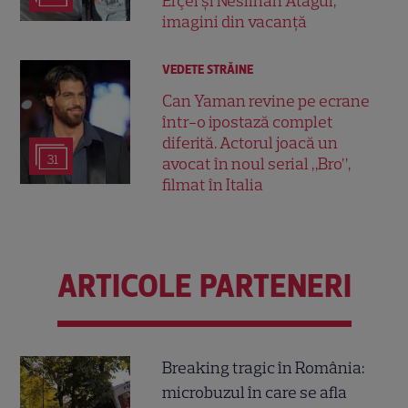
Erçel și Neslihan Atagül,
imagini din vacanță
VEDETE STRĂINE
Can Yaman revine pe ecrane
într-o ipostază complet
diferită. Actorul joacă un
31
avocat în noul serial „Bro”,
filmat în Italia
ARTICOLE PARTENERI
Breaking tragic în România:
microbuzul în care se afla