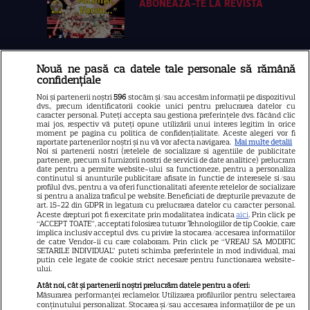
ABONEAZA-TE LA REVISTĂ
Nouă ne pasă ca datele tale personale să rămână
Libertatea
confidențiale
Libertatea pentru femei
Noi și partenerii noștri
596
stocăm și/sau accesăm informații pe dispozitivul
dvs., precum identificatorii cookie unici pentru prelucrarea datelor cu
GSP
caracter personal. Puteți accepta sau gestiona preferințele dvs. făcând clic
mai jos, respectiv vă puteți opune utilizării unui interes legitim în orice
Știri mondene
moment pe pagina cu politica de confidențialitate. Aceste alegeri vor fi
raportate partenerilor noștri și nu vă vor afecta navigarea.
Mai multe detalii
Noi si partenerii nostri (retelele de socializare si agentiile de publicitate
Avantaje
partenere, precum si furnizorii nostri de servicii de date analitice) prelucram
date pentru a permite website-ului sa functioneze, pentru a personaliza
Elle
continutul si anunturile publicitare afisate in functie de interesele si/sau
profilul dvs., pentru a va oferi functionalitati aferente retelelor de socializare
Unica
si pentru a analiza traficul pe website. Beneficiati de drepturile prevazute de
art. 15-22 din GDPR in legatura cu prelucrarea datelor cu caracter personal.
Retete practice
Aceste drepturi pot fi exercitate prin modalitatea indicata
aici
. Prin click pe
“ACCEPT TOATE”, acceptati folosirea tuturor Tehnologiilor de tip Cookie, care
implica inclusiv acceptul dvs. cu privire la stocarea/accesarea informatiilor
de catre Vendor-ii cu care colaboram. Prin click pe “VREAU SA MODIFIC
SETARILE INDIVIDUAL” puteti schimba preferintele in mod individual, mai
URMĂREȘTE-NE PE
putin cele legate de cookie strict necesare pentru functionarea website-
ului.
Atât noi, cât și partenerii noștri prelucrăm datele pentru a oferi:
Măsurarea performanței reclamelor. Utilizarea profilurilor pentru selectarea
conținutului personalizat. Stocarea și/sau accesarea informațiilor de pe un