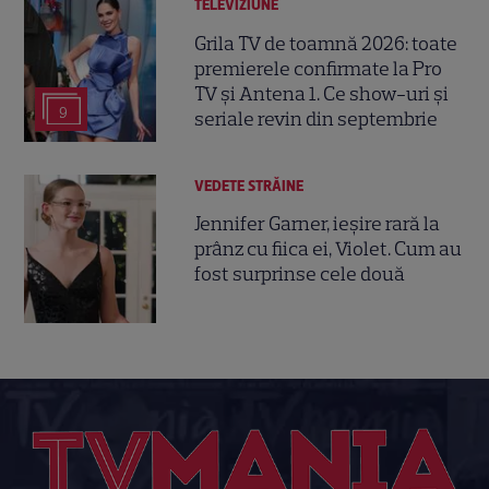
TELEVIZIUNE
Grila TV de toamnă 2026: toate
premierele confirmate la Pro
TV și Antena 1. Ce show-uri și
9
seriale revin din septembrie
VEDETE STRĂINE
Jennifer Garner, ieșire rară la
prânz cu fiica ei, Violet. Cum au
fost surprinse cele două