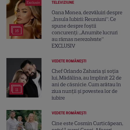
TELEVIZIUNE
Exclusiv
Oana Monea, dezvăluiri despre
„Insula Iubirii: Reuniuni”. Ce
spune despre foștii
16
concurenți: „Anumite lucruri
au rămas nerezolvate”
EXCLUSIV
VEDETE ROMÂNEŞTI
Chef Orlando Zaharia și soția
lui, Mădălina, au împlinit 22 de
ani de căsnicie. Cum arătau în
11
ziua nunții și povestea lor de
iubire
VEDETE ROMÂNEŞTI
Cine este Cosmin Curticăpean,
soțul Laurei Cosoi. Afaceri,