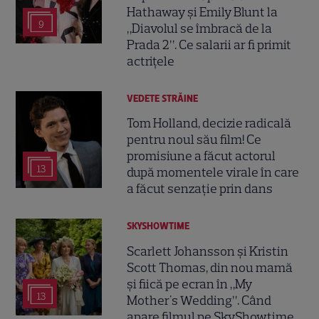
Hathaway și Emily Blunt la
9
„Diavolul se îmbracă de la
Prada 2”. Ce salarii ar fi primit
actrițele
VEDETE STRĂINE
Tom Holland, decizie radicală
pentru noul său film! Ce
promisiune a făcut actorul
13
după momentele virale în care
a făcut senzație prin dans
SKYSHOWTIME
Scarlett Johansson și Kristin
Scott Thomas, din nou mamă
și fiică pe ecran în „My
13
Mother's Wedding”. Când
apare filmul pe SkyShowtime