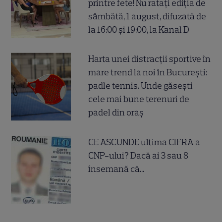
printre fete! Nu ratați ediția de
sâmbătă, 1 august, difuzată de
la 16:00 și 19:00, la Kanal D
Harta unei distracții sportive în
mare trend la noi în București:
padle tennis. Unde găsești
cele mai bune terenuri de
padel din oraș
CE ASCUNDE ultima CIFRA a
CNP-ului? Dacă ai 3 sau 8
însemană că...