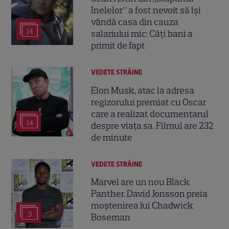
Inelelor” a fost nevoit să își
vândă casa din cauza
14
salariului mic: Câți bani a
primit de fapt
VEDETE STRĂINE
Elon Musk, atac la adresa
regizorului premiat cu Oscar
care a realizat documentarul
14
despre viața sa. Filmul are 232
de minute
VEDETE STRĂINE
Marvel are un nou Black
Panther. David Jonsson preia
moștenirea lui Chadwick
3
Boseman