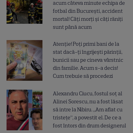
acum câteva minute echipa de
fotbal din București, accident
mortal! Câți morți și câți răniți
sunt până acum
Atenție! Poți primi bani de la
stat dacă-ți îngrijești părinții,
bunicii sau pe cineva vârstnic
din familie. Acum s-a decis!
Cum trebuie să procedezi
Alexandru Ciucu, fostul soț al
Alinei Sorescu, nu a fost lăsat
să intre la Nibiru. „Am aflat cu
tristețe”, a povestit el. De ce a
fost întors din drum designerul