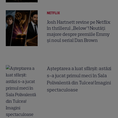
NETFLIX
Josh Hartnett revine pe Netflix
în thrillerul „Below”! Noutăți
majore despre premiile Emmy
și noul serial Dan Brown
Așteptarea a luat sfârșit: astăzi
s-a jucat primul meci în Sala
Polivalentă din Tulcea! Imagini
spectaculoase