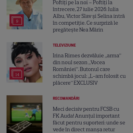
Poftiți pe la noi – Poftiți la
întrecere, 27 iulie 2026: Iulia
Albu, Victor Slav și Selina intră
9
în competiție. Ce surpriză le
pregătește Nea Mărin
TELEVIZIUNE
Irina Rimes dezvăluie „arma”
din noul sezon „Vocea
României”. Butonul care
14
schimbă jocul: „L-am folosit cu
plăcere” EXCLUSIV
RECOMANDĂRI
Meci decisiv pentru FCSB cu
FK Auda! Anunțul important
făcut pentru suporteri: unde se
vede în direct manșa retur