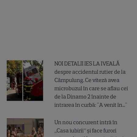
NOI DETALII IES LA IVEALĂ
despre accidentul rutier de la
Câmpulung. Ce viteză avea
microbuzul în care se aflau cei
de la Dinamo 2 înainte de
intrarea în curbă: "A venit în..."
Un nou concurent intră în
„Casa iubirii” și face furori